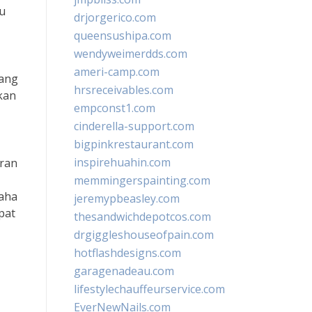
u
drjorgerico.com
queensushipa.com
wendyweimerdds.com
ameri-camp.com
yang
hrsreceivables.com
kan
empconst1.com
cinderella-support.com
bigpinkrestaurant.com
inspirehuahin.com
aran
memmingerspainting.com
saha
jeremypbeasley.com
pat
thesandwichdepotcos.com
drgiggleshouseofpain.com
hotflashdesigns.com
garagenadeau.com
lifestylechauffeurservice.com
EverNewNails.com