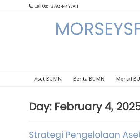
Skip
Call Us: +2782 444 YEAH
to
content
MORSEYSF
Aset BUMN
Berita BUMN
Mentri 
Day:
February 4, 202
Strategi Pengelolaan As