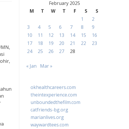
February 2025
M
T
W
T
F
S
S
1
2
3
4
5
6
7
8
9
10
11
12
13
14
15
16
17
18
19
20
21
22
23
BUMN,
24
25
26
27
28
si
ohir,
« Jan
Mar »
okhealthcareers.com
tahun
theintexperience.com
an
unboundedthefilm.com
r
catfriends-bg.org
marianlives.org
ya
waywardtees.com