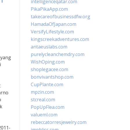
intelligenceqatar.com
PikaPikaApp.com
takecareofbusinessdfw.org
HamadaOfJapan.com
VersifyLifestyle.com
kingscreekadventures.com
antaeuslabs.com
purelycleanchemdry.com
 yang
WishOping.com
i
shoplegacee.com
bonvivantshop.com
CupPlante.com
t
mpzin.com
arno
o
stcreal.com
k
PopUpFlea.com
valueml.com
rebeccatorresjewelry.com
2011-
jmpbliss.com