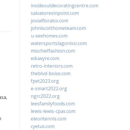
insideoutdecoratingcentre.com
salvatoresinpoint.com
jovialfloralco.com
johnlscotthometeam.com
u-seehomes.com
watersportslagonissi.com
mischieffashion.com
eduwyre.com
retro-interiors.com
theblvd-boise.com
fpet2023.org
e-smart2022.org
ngrc2022.org
asa,
leesfamilyfoods.com
lewis-lewis-cpas.com
n
eleontennis.com
cyetus.com