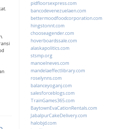
pidfloorsexpress.com
at.
bancodevenezuelaen.com
bettermoodfoodcorporation.com
hingstonnt.com
chooseagender.com
n.
hoverboardssale.com
ransi
alaskapolitics.com
od
stsmp.org
manoelneves.com
mandelaeffectlibrary.com
an
roselynns.com
balanceyoganj.com
salesforceblogs.com
TrainGames365.com
BaytownEvaCationRentals.com
JabalpurCakeDelivery.com
halobjd.com
n