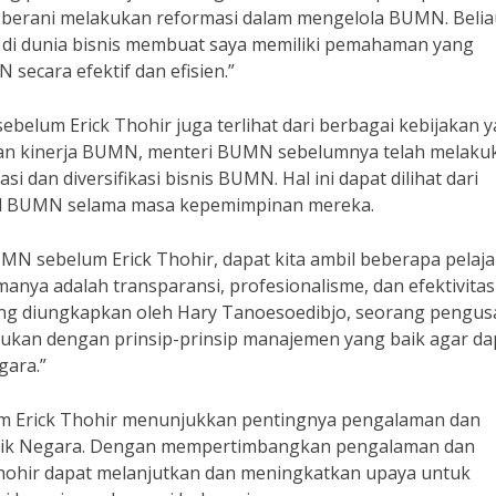
g berani melakukan reformasi dalam mengelola BUMN. Belia
di dunia bisnis membuat saya memiliki pemahaman yang
ecara efektif dan efisien.”
belum Erick Thohir juga terlihat dari berbagai kebijakan 
kan kinerja BUMN, menteri BUMN sebelumnya telah melaku
si dan diversifikasi bisnis BUMN. Hal ini dapat dilihat dari
al BUMN selama masa kepemimpinan mereka.
MN sebelum Erick Thohir, dapat kita ambil beberapa pelaj
nya adalah transparansi, profesionalisme, dan efektivitas
ang diungkapkan oleh Hary Tanoesoedibjo, seorang pengu
ukan dengan prinsip-prinsip manajemen yang baik agar da
gara.”
um Erick Thohir menunjukkan pentingnya pengalaman dan
ilik Negara. Dengan mempertimbangkan pengalaman dan
Thohir dapat melanjutkan dan meningkatkan upaya untuk