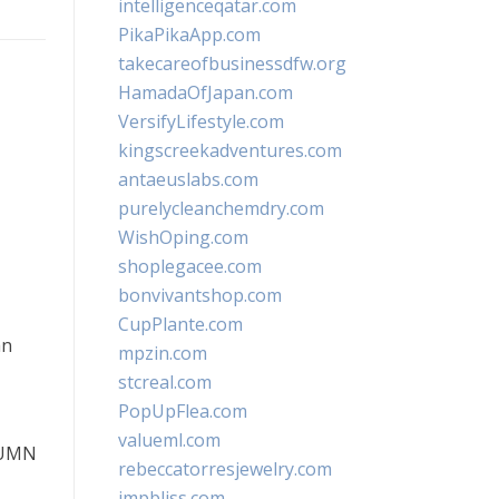
intelligenceqatar.com
PikaPikaApp.com
takecareofbusinessdfw.org
HamadaOfJapan.com
VersifyLifestyle.com
kingscreekadventures.com
antaeuslabs.com
purelycleanchemdry.com
WishOping.com
shoplegacee.com
bonvivantshop.com
CupPlante.com
an
mpzin.com
stcreal.com
PopUpFlea.com
valueml.com
 BUMN
rebeccatorresjewelry.com
jmpbliss.com