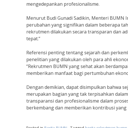
mengedepankan profesionalisme.
Menurut Budi Gunadi Sadikin, Menteri BUMN I
perubahan yang signifikan dalam beberapa ta
rekrutmen dilakukan secara transparan dan adi
tepat.”
Referensi penting tentang sejarah dan perke
penelitian yang dilakukan oleh para ahli ekonom
“Rekrutmen BUMN yang sehat akan berdampak p
memberikan manfaat bagi pertumbuhan ekono
Dengan demikian, dapat disimpulkan bahwa s
merupakan bagian yang tak terpisahkan dala
transparansi dan profesionalisme dalam pros
berkembang dan memberikan kontribusi yang p
Posted in
Berita BUMN
Tagged
berita rekrutmen bumn