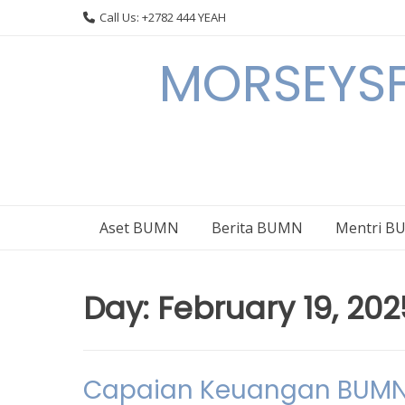
Skip
Call Us: +2782 444 YEAH
to
content
MORSEYSF
Aset BUMN
Berita BUMN
Mentri 
Day:
February 19, 202
Capaian Keuangan BUMN 2