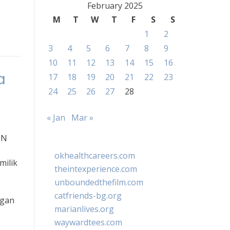
February 2025
M
T
W
T
F
S
S
1
2
3
4
5
6
7
8
9
10
11
12
13
14
15
16
a
17
18
19
20
21
22
23
24
25
26
27
28
« Jan
Mar »
MN
okhealthcareers.com
milik
theintexperience.com
unboundedthefilm.com
catfriends-bg.org
ngan
marianlives.org
waywardtees.com