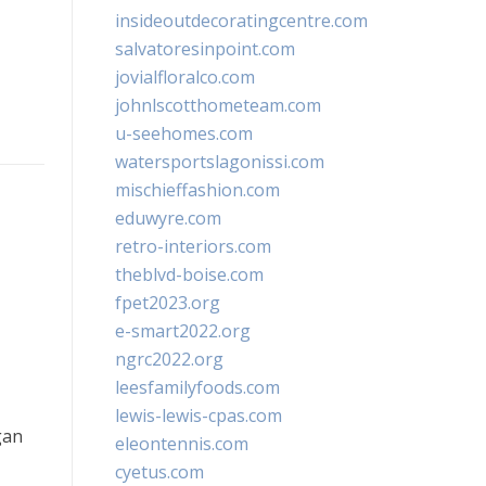
insideoutdecoratingcentre.com
salvatoresinpoint.com
jovialfloralco.com
johnlscotthometeam.com
u-seehomes.com
watersportslagonissi.com
mischieffashion.com
eduwyre.com
retro-interiors.com
theblvd-boise.com
fpet2023.org
e-smart2022.org
ngrc2022.org
leesfamilyfoods.com
lewis-lewis-cpas.com
gan
eleontennis.com
cyetus.com