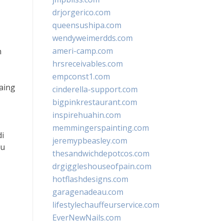
drjorgerico.com
queensushipa.com
wendyweimerdds.com
ameri-camp.com
n
hrsreceivables.com
empconst1.com
aing
cinderella-support.com
bigpinkrestaurant.com
inspirehuahin.com
memmingerspainting.com
i
jeremypbeasley.com
gu
thesandwichdepotcos.com
drgiggleshouseofpain.com
hotflashdesigns.com
garagenadeau.com
lifestylechauffeurservice.com
EverNewNails.com