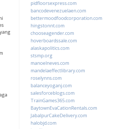
pidfloorsexpress.com
bancodevenezuelaen.com
mi
bettermoodfoodcorporation.com
es
hingstonnt.com
 yang
chooseagender.com
hoverboardssale.com
alaskapolitics.com
am
stsmp.org
manoelneves.com
mandelaeffectlibrary.com
roselynns.com
balanceyoganj.com
salesforceblogs.com
jaga
TrainGames365.com
BaytownEvaCationRentals.com
JabalpurCakeDelivery.com
halobjd.com