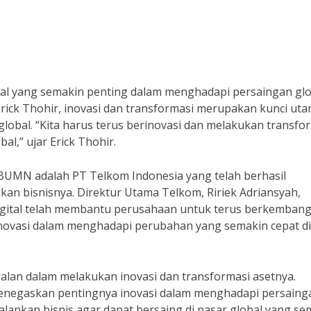
hal yang semakin penting dalam menghadapi persaingan glo
ick Thohir, inovasi dan transformasi merupakan kunci ut
obal. “Kita harus terus berinovasi dan melakukan transfo
l,” ujar Erick Thohir.
h BUMN adalah PT Telkom Indonesia yang telah berhasil
kan bisnisnya. Direktur Utama Telkom, Ririek Adriansyah,
igital telah membantu perusahaan untuk terus berkemban
erinovasi dalam menghadapi perubahan yang semakin cepat di
galan dalam melakukan inovasi dan transformasi asetnya.
menegaskan pentingnya inovasi dalam menghadapi persaing
jalankan bisnis agar dapat bersaing di pasar global yang se