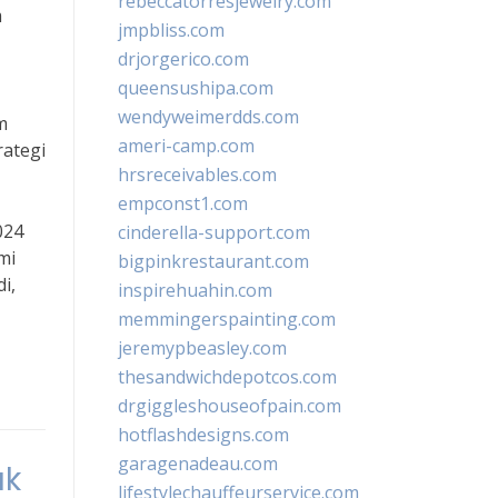
rebeccatorresjewelry.com
m
jmpbliss.com
drjorgerico.com
queensushipa.com
wendyweimerdds.com
m
ameri-camp.com
rategi
hrsreceivables.com
empconst1.com
024
cinderella-support.com
mi
bigpinkrestaurant.com
i,
inspirehuahin.com
memmingerspainting.com
jeremypbeasley.com
thesandwichdepotcos.com
drgiggleshouseofpain.com
hotflashdesigns.com
garagenadeau.com
uk
lifestylechauffeurservice.com