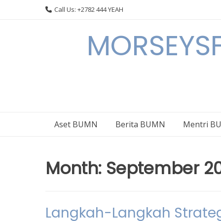
Skip
Call Us: +2782 444 YEAH
to
content
MORSEYSF
Aset BUMN
Berita BUMN
Mentri 
Month:
September 2
Langkah-Langkah Strateg