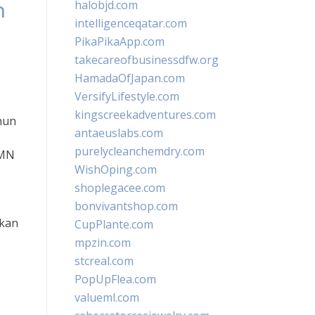
n
halobjd.com
intelligenceqatar.com
PikaPikaApp.com
takecareofbusinessdfw.org
HamadaOfJapan.com
VersifyLifestyle.com
kingscreekadventures.com
hun
antaeuslabs.com
purelycleanchemdry.com
UMN
WishOping.com
shoplegacee.com
bonvivantshop.com
tkan
CupPlante.com
mpzin.com
stcreal.com
PopUpFlea.com
valueml.com