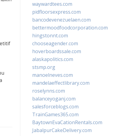
waywardtees.com
pidfloorsexpress.com
bancodevenezuelaen.com
bettermoodfoodcorporation.com
hingstonnt.com
titif
chooseagender.com
hoverboardssale.com
alaskapolitics.com
stsmp.org
pu
manoelneves.com
a
mandelaeffectlibrary.com
roselynns.com
balanceyoganj.com
salesforceblogs.com
TrainGames365.com
BaytownEvaCationRentals.com
JabalpurCakeDelivery.com