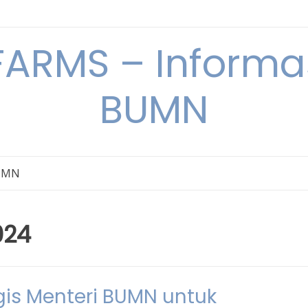
ARMS – Informas
BUMN
BUMN
024
is Menteri BUMN untuk