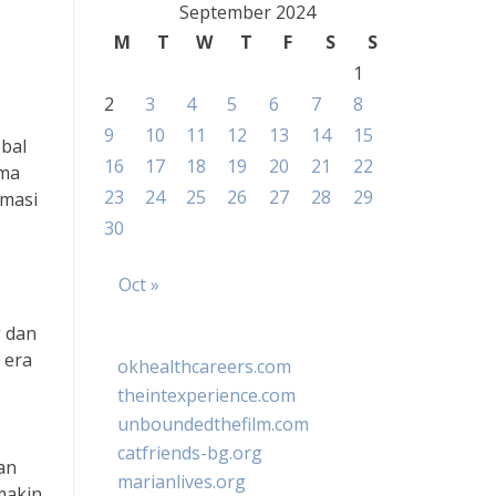
September 2024
M
T
W
T
F
S
S
1
2
3
4
5
6
7
8
9
10
11
12
13
14
15
bal
16
17
18
19
20
21
22
ama
23
24
25
26
27
28
29
rmasi
30
Oct »
g dan
 era
okhealthcareers.com
theintexperience.com
unboundedthefilm.com
catfriends-bg.org
an
marianlives.org
makin