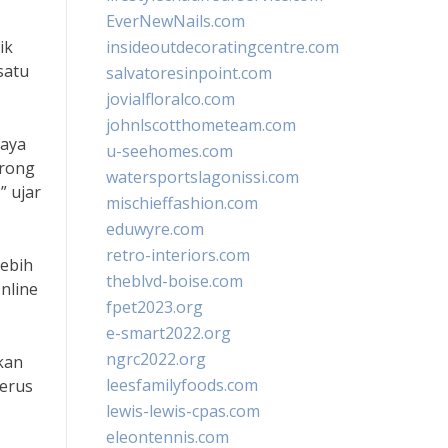
EverNewNails.com
ik
insideoutdecoratingcentre.com
satu
salvatoresinpoint.com
jovialfloralco.com
johnlscotthometeam.com
daya
u-seehomes.com
orong
watersportslagonissi.com
 ujar
mischieffashion.com
eduwyre.com
retro-interiors.com
lebih
theblvd-boise.com
nline
fpet2023.org
e-smart2022.org
ngrc2022.org
kan
leesfamilyfoods.com
erus
lewis-lewis-cpas.com
eleontennis.com