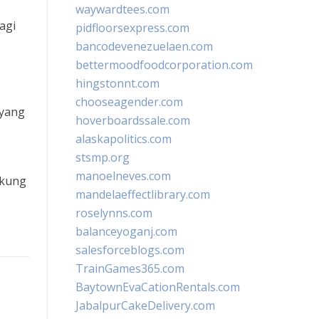
waywardtees.com
agi
pidfloorsexpress.com
bancodevenezuelaen.com
bettermoodfoodcorporation.com
hingstonnt.com
chooseagender.com
 yang
hoverboardssale.com
alaskapolitics.com
stsmp.org
manoelneves.com
ukung
mandelaeffectlibrary.com
roselynns.com
balanceyoganj.com
salesforceblogs.com
TrainGames365.com
BaytownEvaCationRentals.com
JabalpurCakeDelivery.com