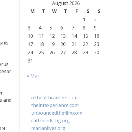
August 2026
M
T
W
T
F
S
S
1
2
3
4
5
6
7
8
9
10
11
12
13
14
15
16
snis.
17
18
19
20
21
22
23
24
25
26
27
28
29
30
31
erus
besar
« Mar
am
okhealthcareers.com
cs and
theintexperience.com
unboundedthefilm.com
catfriends-bg.org
marianlives.org
MN.