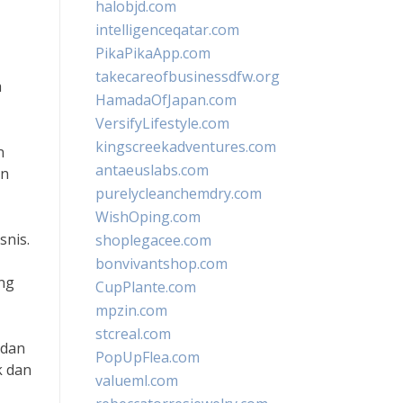
halobjd.com
intelligenceqatar.com
PikaPikaApp.com
takecareofbusinessdfw.org
a
HamadaOfJapan.com
VersifyLifestyle.com
kingscreekadventures.com
n
antaeuslabs.com
an
purelycleanchemdry.com
WishOping.com
snis.
shoplegacee.com
bonvivantshop.com
ang
CupPlante.com
mpzin.com
stcreal.com
 dan
PopUpFlea.com
k dan
valueml.com