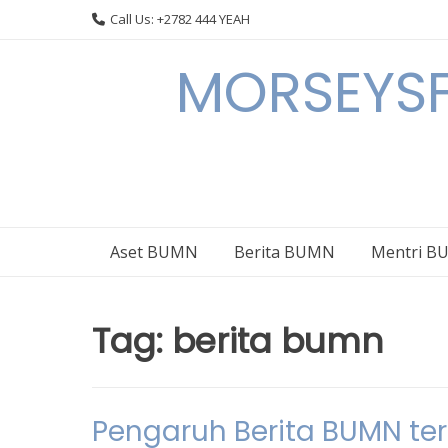
Skip
Call Us: +2782 444 YEAH
to
content
MORSEYSF
Aset BUMN
Berita BUMN
Mentri 
Tag:
berita bumn
Pengaruh Berita BUMN te