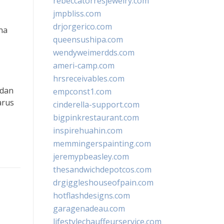
rebeccatorresjewelry.com
jmpbliss.com
drjorgerico.com
na
queensushipa.com
wendyweimerdds.com
ameri-camp.com
hrsreceivables.com
 dan
empconst1.com
arus
cinderella-support.com
bigpinkrestaurant.com
inspirehuahin.com
memmingerspainting.com
jeremypbeasley.com
thesandwichdepotcos.com
drgiggleshouseofpain.com
hotflashdesigns.com
garagenadeau.com
lifestylechauffeurservice.com