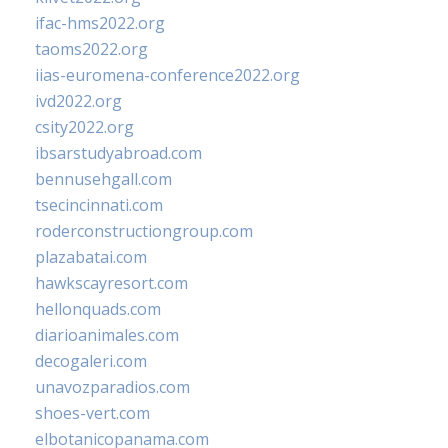
ifac-hms2022.org
taoms2022.org
iias-euromena-conference2022.org
ivd2022.org
csity2022.org
ibsarstudyabroad.com
bennusehgall.com
tsecincinnati.com
roderconstructiongroup.com
plazabatai.com
hawkscayresort.com
hellonquads.com
diarioanimales.com
decogaleri.com
unavozparadios.com
shoes-vert.com
elbotanicopanama.com