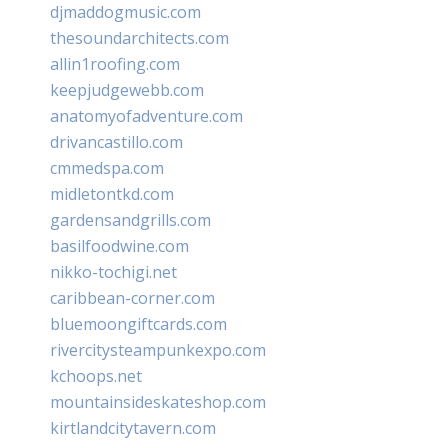
djmaddogmusic.com
thesoundarchitects.com
allin1roofing.com
keepjudgewebb.com
anatomyofadventure.com
drivancastillo.com
cmmedspa.com
midletontkd.com
gardensandgrills.com
basilfoodwine.com
nikko-tochigi.net
caribbean-corner.com
bluemoongiftcards.com
rivercitysteampunkexpo.com
kchoops.net
mountainsideskateshop.com
kirtlandcitytavern.com