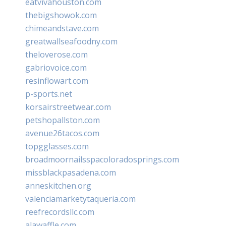
eatvivahouston.com
thebigshowok.com
chimeandstave.com
greatwallseafoodny.com
theloverose.com
gabriovoice.com
resinflowart.com
p-sports.net
korsairstreetwear.com
petshopallston.com
avenue26tacos.com
topgglasses.com
broadmoornailsspacoloradosprings.com
missblackpasadena.com
anneskitchen.org
valenciamarketytaqueria.com
reefrecordsllc.com
alawaffle.com