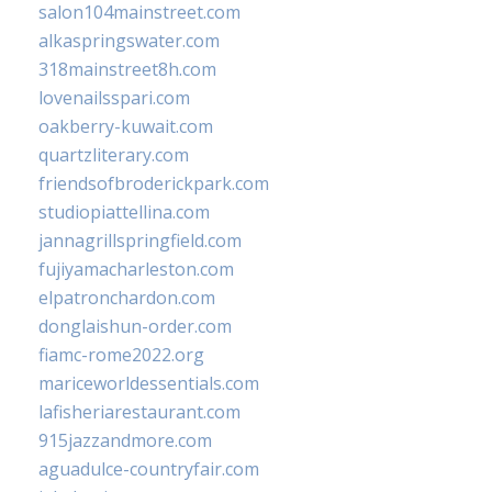
salon104mainstreet.com
alkaspringswater.com
318mainstreet8h.com
lovenailsspari.com
oakberry-kuwait.com
quartzliterary.com
friendsofbroderickpark.com
studiopiattellina.com
jannagrillspringfield.com
fujiyamacharleston.com
elpatronchardon.com
donglaishun-order.com
fiamc-rome2022.org
mariceworldessentials.com
lafisheriarestaurant.com
915jazzandmore.com
aguadulce-countryfair.com