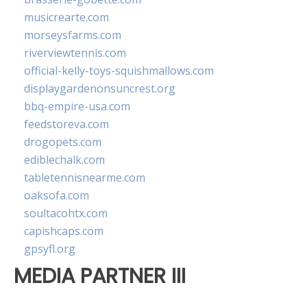
musicrearte.com
morseysfarms.com
riverviewtennis.com
official-kelly-toys-squishmallows.com
displaygardenonsuncrest.org
bbq-empire-usa.com
feedstoreva.com
drogopets.com
ediblechalk.com
tabletennisnearme.com
oaksofa.com
soultacohtx.com
capishcaps.com
gpsyfl.org
MEDIA PARTNER III