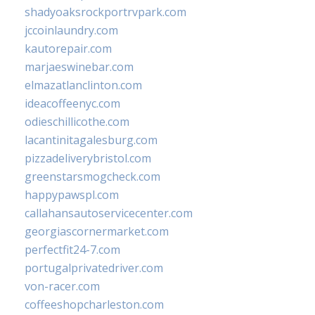
shadyoaksrockportrvpark.com
jccoinlaundry.com
kautorepair.com
marjaeswinebar.com
elmazatlanclinton.com
ideacoffeenyc.com
odieschillicothe.com
lacantinitagalesburg.com
pizzadeliverybristol.com
greenstarsmogcheck.com
happypawspl.com
callahansautoservicecenter.com
georgiascornermarket.com
perfectfit24-7.com
portugalprivatedriver.com
von-racer.com
coffeeshopcharleston.com