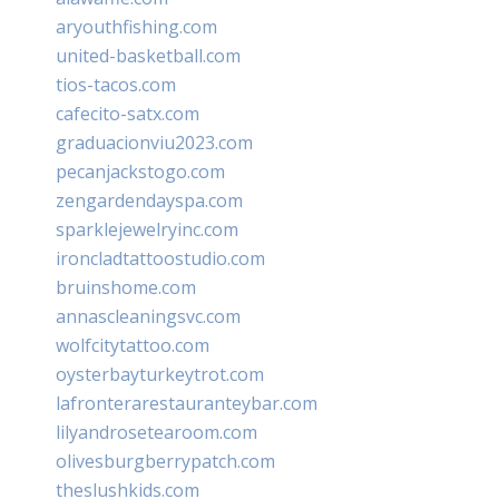
aryouthfishing.com
united-basketball.com
tios-tacos.com
cafecito-satx.com
graduacionviu2023.com
pecanjackstogo.com
zengardendayspa.com
sparklejewelryinc.com
ironcladtattoostudio.com
bruinshome.com
annascleaningsvc.com
wolfcitytattoo.com
oysterbayturkeytrot.com
lafronterarestauranteybar.com
lilyandrosetearoom.com
olivesburgberrypatch.com
theslushkids.com