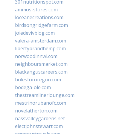
301nutritionspot.com
ammos-stores.com
loceanecreations.com
birdsongridgefarm.com
joiedevivblog.com
valera-amsterdam.com
libertybrandhemp.com
norwoodinnwi.com
neighboursmarket.com
blackanguscareers.com
bolesfororegon.com
bodega-ole.com
thestreamlinerlounge.com
mestrinorubanofc.com
novelatherton.com
nassvalleygardens.net
electjohnstewart.com
omptourtravels.com