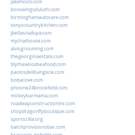
jakehovis.com
bosswingsduluth.com
birminghamautocare.com
tonyscountrykitchen.com
jbellasnailspa.com
mychaihouse.com
alvisgrooming.com
thegeorginaestate.com
blythewoodseafood.com
paolosdelibangkok.com
bobacove.com
phoone24brookfield.com
mickeybarmama.com
roadwayconstructioninc.com
shopdragonflyboutique.com
sportszilla.org
batchprovisionsbar.com
brasserie-gobette.com