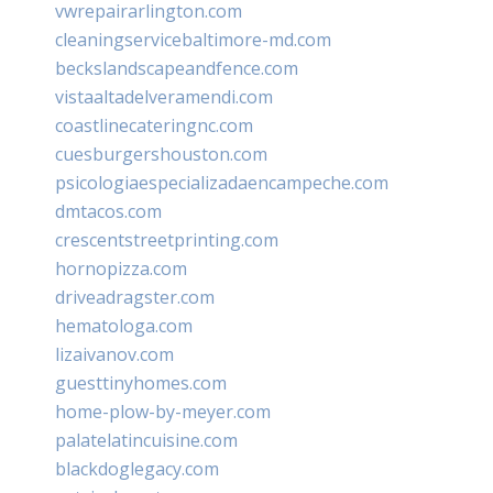
vwrepairarlington.com
cleaningservicebaltimore-md.com
beckslandscapeandfence.com
vistaaltadelveramendi.com
coastlinecateringnc.com
cuesburgershouston.com
psicologiaespecializadaencampeche.com
dmtacos.com
crescentstreetprinting.com
hornopizza.com
driveadragster.com
hematologa.com
lizaivanov.com
guesttinyhomes.com
home-plow-by-meyer.com
palatelatincuisine.com
blackdoglegacy.com