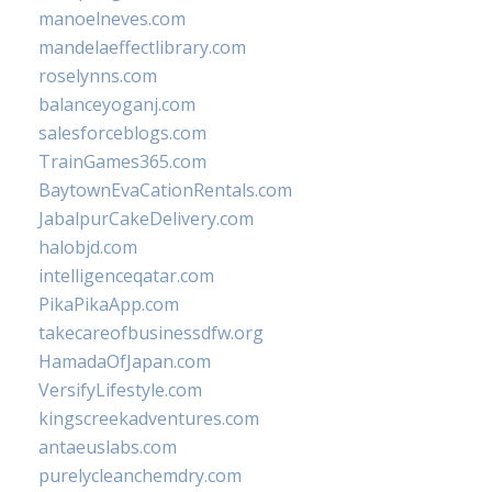
manoelneves.com
mandelaeffectlibrary.com
roselynns.com
balanceyoganj.com
salesforceblogs.com
TrainGames365.com
BaytownEvaCationRentals.com
JabalpurCakeDelivery.com
halobjd.com
intelligenceqatar.com
PikaPikaApp.com
takecareofbusinessdfw.org
HamadaOfJapan.com
VersifyLifestyle.com
kingscreekadventures.com
antaeuslabs.com
purelycleanchemdry.com