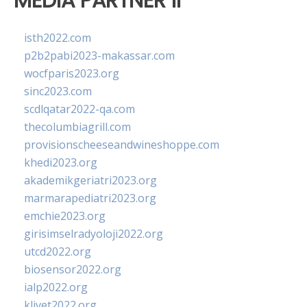
MEDIA PARTNER II
isth2022.com
p2b2pabi2023-makassar.com
wocfparis2023.org
sinc2023.com
scdlqatar2022-qa.com
thecolumbiagrill.com
provisionscheeseandwineshoppe.com
khedi2023.org
akademikgeriatri2023.org
marmarapediatri2023.org
emchie2023.org
girisimselradyoloji2022.org
utcd2022.org
biosensor2022.org
ialp2022.org
klivet2022.org