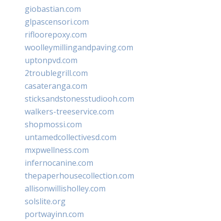
giobastian.com
glpascensori.com
rifloorepoxy.com
woolleymillingandpaving.com
uptonpvd.com
2troublegrill.com
casateranga.com
sticksandstonesstudiooh.com
walkers-treeservice.com
shopmossi.com
untamedcollectivesd.com
mxpwellness.com
infernocanine.com
thepaperhousecollection.com
allisonwillisholley.com
solslite.org
portwayinn.com