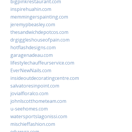
bigpinkrestaurant.com
inspirehuahin.com
memmingerspainting.com
jeremypbeasley.com
thesandwichdepotcos.com
drgiggleshouseofpain.com
hotflashdesigns.com
garagenadeau.com
lifestylechauffeurservice.com
EverNewNails.com
insideoutdecoratingcentre.com
salvatoresinpoint.com
jovialfloralco.com
johnlscotthometeam.com
u-seehomes.com
watersportslagonissi.com
mischieffashion.com
eduwyre.com