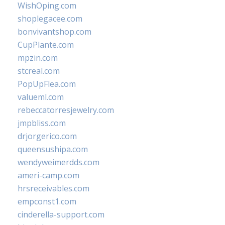
WishOping.com
shoplegacee.com
bonvivantshop.com
CupPlante.com
mpzin.com
stcreal.com
PopUpFlea.com
valueml.com
rebeccatorresjewelry.com
jmpbliss.com
drjorgerico.com
queensushipa.com
wendyweimerdds.com
ameri-camp.com
hrsreceivables.com
empconst1.com
cinderella-support.com