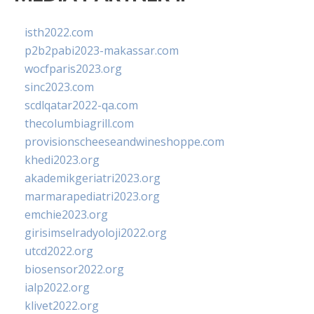
isth2022.com
p2b2pabi2023-makassar.com
wocfparis2023.org
sinc2023.com
scdlqatar2022-qa.com
thecolumbiagrill.com
provisionscheeseandwineshoppe.com
khedi2023.org
akademikgeriatri2023.org
marmarapediatri2023.org
emchie2023.org
girisimselradyoloji2022.org
utcd2022.org
biosensor2022.org
ialp2022.org
klivet2022.org