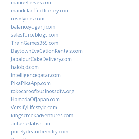
manoelneves.com
mandelaeffectlibrary.com
roselynns.com
balanceyoganj.com
salesforceblogs.com
TrainGames365.com
BaytownEvaCationRentals.com
JabalpurCakeDelivery.com
halobjd.com
intelligenceqatar.com
PikaPikaApp.com
takecareofbusinessdfw.org
HamadaOfJapan.com
VersifyLifestyle.com
kingscreekadventures.com
antaeuslabs.com
purelycleanchemdry.com