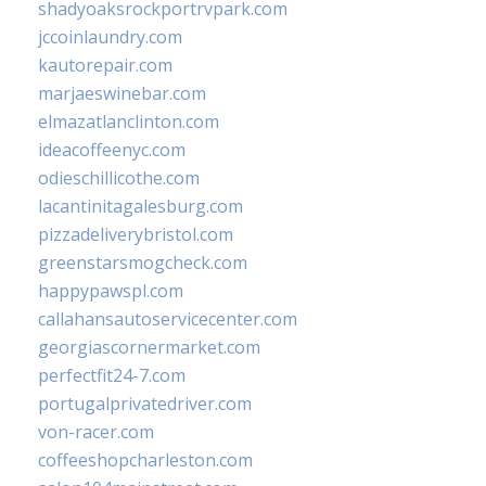
shadyoaksrockportrvpark.com
jccoinlaundry.com
kautorepair.com
marjaeswinebar.com
elmazatlanclinton.com
ideacoffeenyc.com
odieschillicothe.com
lacantinitagalesburg.com
pizzadeliverybristol.com
greenstarsmogcheck.com
happypawspl.com
callahansautoservicecenter.com
georgiascornermarket.com
perfectfit24-7.com
portugalprivatedriver.com
von-racer.com
coffeeshopcharleston.com