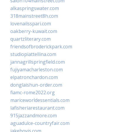
salon104mainstreet.com
alkaspringswater.com
318mainstreet8h.com
lovenailsspari.com
oakberry-kuwait.com
quartzliterary.com
friendsofbroderickpark.com
studiopiattellina.com
jannagrillspringfield.com
fujiyamacharleston.com
elpatronchardon.com
donglaishun-order.com
fiamc-rome2022.org
mariceworldessentials.com
lafisheriarestaurant.com
915jazzandmore.com
aguadulce-countryfair.com
jakehovis.com