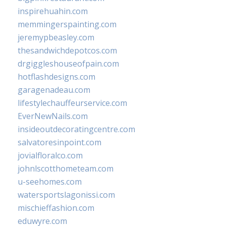
inspirehuahin.com
memmingerspainting.com
jeremypbeasley.com
thesandwichdepotcos.com
drgiggleshouseofpain.com
hotflashdesigns.com
garagenadeau.com
lifestylechauffeurservice.com
EverNewNails.com
insideoutdecoratingcentre.com
salvatoresinpoint.com
jovialfloralco.com
johnlscotthometeam.com
u-seehomes.com
watersportslagonissi.com
mischieffashion.com
eduwyre.com