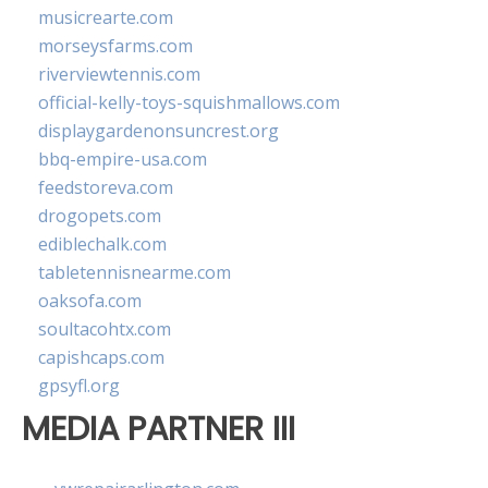
musicrearte.com
morseysfarms.com
riverviewtennis.com
official-kelly-toys-squishmallows.com
displaygardenonsuncrest.org
bbq-empire-usa.com
feedstoreva.com
drogopets.com
ediblechalk.com
tabletennisnearme.com
oaksofa.com
soultacohtx.com
capishcaps.com
gpsyfl.org
MEDIA PARTNER III