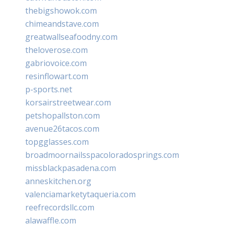
thebigshowok.com
chimeandstave.com
greatwallseafoodny.com
theloverose.com
gabriovoice.com
resinflowart.com
p-sports.net
korsairstreetwear.com
petshopallston.com
avenue26tacos.com
topgglasses.com
broadmoornailsspacoloradosprings.com
missblackpasadena.com
anneskitchen.org
valenciamarketytaqueria.com
reefrecordsllc.com
alawaffle.com