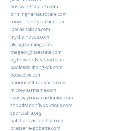
bosswingsduluth.com
birminghamautocare.com
tonyscountrykitchen.com
jbellasnailspa.com
mychaihouse.com
alvisgrooming.com
thegeorginaestate.com
blythewoodseafood.com
paolosdelibangkok.com
bobacove.com
phoone24brookfield.com
mickeybarmama.com
roadwayconstructioninc.com
shopdragonflyboutique.com
sportszilla.org
batchprovisionsbar.com
brasserie-gobette.com