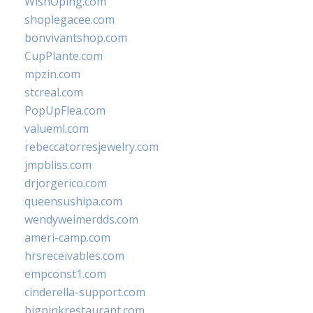
WishOping.com
shoplegacee.com
bonvivantshop.com
CupPlante.com
mpzin.com
stcreal.com
PopUpFlea.com
valueml.com
rebeccatorresjewelry.com
jmpbliss.com
drjorgerico.com
queensushipa.com
wendyweimerdds.com
ameri-camp.com
hrsreceivables.com
empconst1.com
cinderella-support.com
bigpinkrestaurant.com