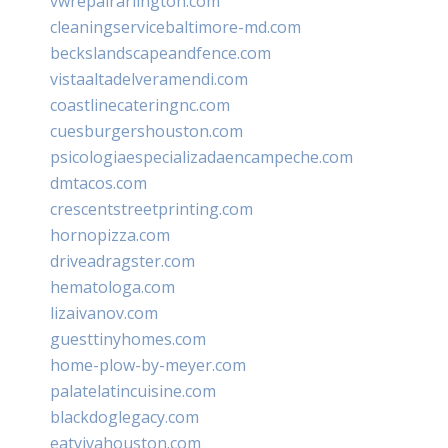
vwrepairarlington.com
cleaningservicebaltimore-md.com
beckslandscapeandfence.com
vistaaltadelveramendi.com
coastlinecateringnc.com
cuesburgershouston.com
psicologiaespecializadaencampeche.com
dmtacos.com
crescentstreetprinting.com
hornopizza.com
driveadragster.com
hematologa.com
lizaivanov.com
guesttinyhomes.com
home-plow-by-meyer.com
palatelatincuisine.com
blackdoglegacy.com
eatvivahouston.com