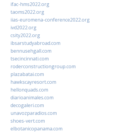
ifac-hms2022.org
taoms2022.org
iias-euromena-conference2022.org
ivd2022.org
csity2022.org
ibsarstudyabroad.com
bennusehgall.com
tsecincinnati.com
roderconstructiongroup.com
plazabatai.com
hawkscayresort.com
hellonquads.com
diarioanimales.com
decogaleri.com
unavozparadios.com
shoes-vert.com
elbotanicopanama.com