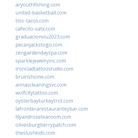
aryouthfishing.com
united-basketball.com
tios-tacos.com
cafecito-satx.com
graduacionviu2023.com
pecanjackstogo.com
zengardendayspa.com
sparklejewelryinc.com
ironcladtattoostudio.com
bruinshome.com
annascleaningsvc.com
wolfcitytattoo.com
oysterbayturkeytrot.com
lafronterarestauranteybar.com
lilyandrosetearoom.com
olivesburgberrypatch.com
theslushkids.com