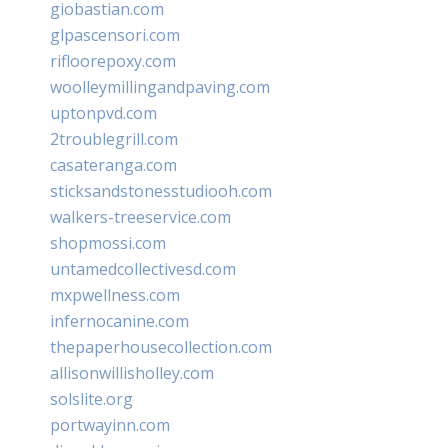
giobastian.com
glpascensori.com
rifloorepoxy.com
woolleymillingandpaving.com
uptonpvd.com
2troublegrill.com
casateranga.com
sticksandstonesstudiooh.com
walkers-treeservice.com
shopmossi.com
untamedcollectivesd.com
mxpwellness.com
infernocanine.com
thepaperhousecollection.com
allisonwillisholley.com
solslite.org
portwayinn.com