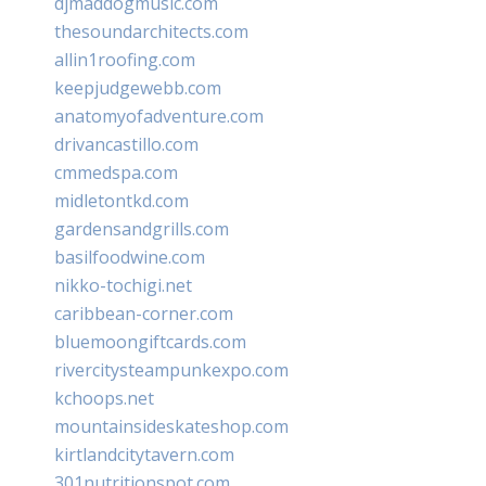
djmaddogmusic.com
thesoundarchitects.com
allin1roofing.com
keepjudgewebb.com
anatomyofadventure.com
drivancastillo.com
cmmedspa.com
midletontkd.com
gardensandgrills.com
basilfoodwine.com
nikko-tochigi.net
caribbean-corner.com
bluemoongiftcards.com
rivercitysteampunkexpo.com
kchoops.net
mountainsideskateshop.com
kirtlandcitytavern.com
301nutritionspot.com