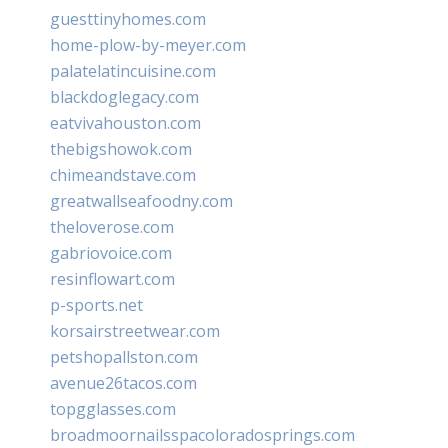
guesttinyhomes.com
home-plow-by-meyer.com
palatelatincuisine.com
blackdoglegacy.com
eatvivahouston.com
thebigshowok.com
chimeandstave.com
greatwallseafoodny.com
theloverose.com
gabriovoice.com
resinflowart.com
p-sports.net
korsairstreetwear.com
petshopallston.com
avenue26tacos.com
topgglasses.com
broadmoornailsspacoloradosprings.com