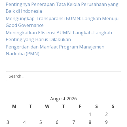
Pentingnya Penerapan Tata Kelola Perusahaan yang
Baik di Indonesia
Mengungkap Transparansi BUMN: Langkah Menuju
Good Governance
Meningkatkan Efisiensi BUMN: Langkah-Langkah
Penting yang Harus Dilakukan
Pengertian dan Manfaat Program Manajemen
Narkoba (PMN)
Search
for:
August 2026
M
T
W
T
F
S
S
1
2
3
4
5
6
7
8
9