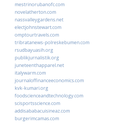
mestrinorubanofc.com
novelatherton.com
nassvalleygardens.net
electjohnstewart.com
omptourtravels.com
tribratanews-polreskebumen.com
rsudbayuasih.org
publikjurnalistik.org
juneteenthapparel.net
italywarm.com
journaloffinanceeconomics.com
kvk-kumari.org
foodscienceandtechnology.com
scisportsscience.com
addisababacuisineaz.com
burgerimcamas.com