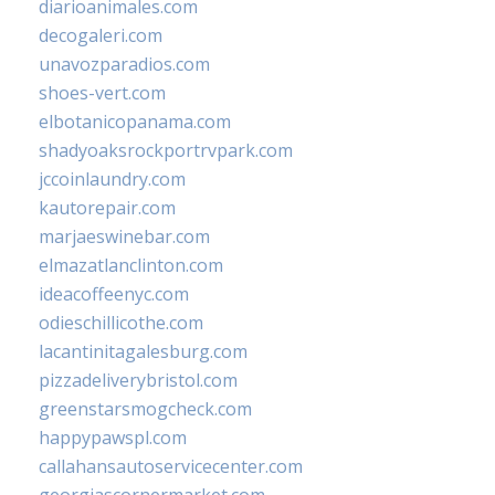
diarioanimales.com
decogaleri.com
unavozparadios.com
shoes-vert.com
elbotanicopanama.com
shadyoaksrockportrvpark.com
jccoinlaundry.com
kautorepair.com
marjaeswinebar.com
elmazatlanclinton.com
ideacoffeenyc.com
odieschillicothe.com
lacantinitagalesburg.com
pizzadeliverybristol.com
greenstarsmogcheck.com
happypawspl.com
callahansautoservicecenter.com