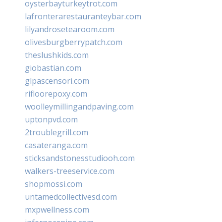
oysterbayturkeytrot.com
lafronterarestauranteybar.com
lilyandrosetearoom.com
olivesburgberrypatch.com
theslushkids.com
giobastian.com
glpascensori.com
rifloorepoxy.com
woolleymillingandpaving.com
uptonpvd.com
2troublegrill.com
casateranga.com
sticksandstonesstudiooh.com
walkers-treeservice.com
shopmossi.com
untamedcollectivesd.com
mxpwellness.com