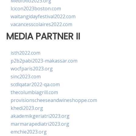
MedItRio2023.org
lcicon2023boston.com
waitangidayfestival2022.com
vacancesscolaires2022.com
MEDIA PARTNER II
isth2022.com
p2b2pabi2023-makassar.com
wocfparis2023.org
sinc2023.com
scdlqatar2022-qa.com
thecolumbiagrill.com
provisionscheeseandwineshoppe.com
khedi2023.org
akademikgeriatri2023.org
marmarapediatri2023.org
emchie2023.org