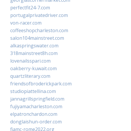
georgiascornermarket.com
perfectfit24-7.com
portugalprivatedriver.com
von-racer.com
coffeeshopcharleston.com
salon104mainstreet.com
alkaspringswater.com
318mainstreet8h.com
lovenailsspari.com
oakberry-kuwait.com
quartzliterary.com
friendsofbroderickpark.com
studiopiattellina.com
jannagrillspringfield.com
fujiyamacharleston.com
elpatronchardon.com
donglaishun-order.com
fiamc-rome2022.org