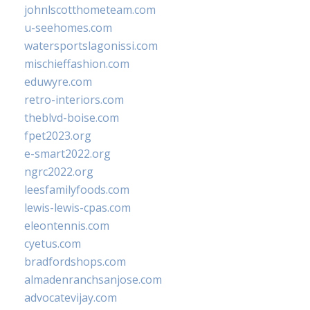
johnlscotthometeam.com
u-seehomes.com
watersportslagonissi.com
mischieffashion.com
eduwyre.com
retro-interiors.com
theblvd-boise.com
fpet2023.org
e-smart2022.org
ngrc2022.org
leesfamilyfoods.com
lewis-lewis-cpas.com
eleontennis.com
cyetus.com
bradfordshops.com
almadenranchsanjose.com
advocatevijay.com