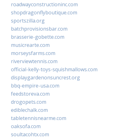
roadwayconstructioninc.com
shopdragonflyboutique.com
sportszilla.org
batchprovisionsbar.com
brasserie-gobette.com
musicrearte.com
morseysfarms.com
riverviewtennis.com
official-kelly-toys-squishmallows.com
displaygardenonsuncrest.org
bbq-empire-usa.com
feedstoreva.com
drogopets.com
ediblechalk.com
tabletennisnearme.com
oaksofa.com
soultacohtx.com