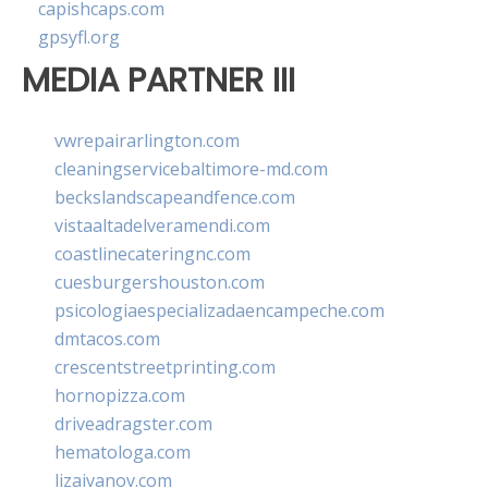
capishcaps.com
gpsyfl.org
MEDIA PARTNER III
vwrepairarlington.com
cleaningservicebaltimore-md.com
beckslandscapeandfence.com
vistaaltadelveramendi.com
coastlinecateringnc.com
cuesburgershouston.com
psicologiaespecializadaencampeche.com
dmtacos.com
crescentstreetprinting.com
hornopizza.com
driveadragster.com
hematologa.com
lizaivanov.com