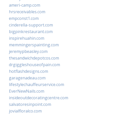
ameri-camp.com
hrsreceivables.com
empconst1.com
cinderella-support.com
bigpinkrestaurant.com
inspirehuahin.com
memmingerspainting.com
jeremypbeasley.com
thesandwichdepotcos.com
drgiggleshouseofpain.com
hotflashdesigns.com
garagenadeau.com
lifestylechauffeurservice.com
EverNewNails.com
insideoutdecoratingcentre.com
salvatoresinpoint.com
jovialfloralco.com