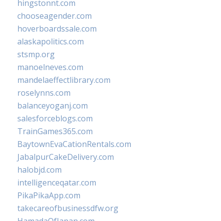
hingstonnt.com
chooseagender.com
hoverboardssale.com
alaskapolitics.com
stsmp.org
manoelneves.com
mandelaeffectlibrary.com
roselynns.com
balanceyoganj.com
salesforceblogs.com
TrainGames365.com
BaytownEvaCationRentals.com
JabalpurCakeDelivery.com
halobjd.com
intelligenceqatar.com
PikaPikaApp.com
takecareofbusinessdfw.org