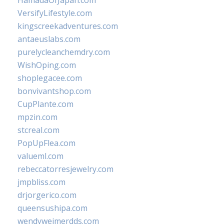
HamadaOfJapan.com
VersifyLifestyle.com
kingscreekadventures.com
antaeuslabs.com
purelycleanchemdry.com
WishOping.com
shoplegacee.com
bonvivantshop.com
CupPlante.com
mpzin.com
stcreal.com
PopUpFlea.com
valueml.com
rebeccatorresjewelry.com
jmpbliss.com
drjorgerico.com
queensushipa.com
wendyweimerdds.com