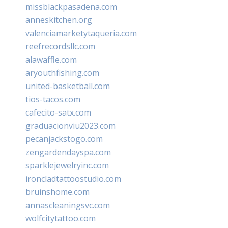
missblackpasadena.com
anneskitchen.org
valenciamarketytaqueria.com
reefrecordsllc.com
alawaffle.com
aryouthfishing.com
united-basketball.com
tios-tacos.com
cafecito-satx.com
graduacionviu2023.com
pecanjackstogo.com
zengardendayspa.com
sparklejewelryinc.com
ironcladtattoostudio.com
bruinshome.com
annascleaningsvc.com
wolfcitytattoo.com