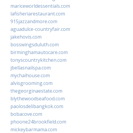
mariceworldessentials.com
lafisheriarestaurant.com
915jazzandmore.com
aguadulce-countryfair.com
jakehovis.com
bosswingsduluth.com
birminghamautocare.com
tonyscountrykitchen.com
jbellasnailspa.com
mychaihouse.com
alvisgrooming.com
thegeorginaestate.com
blythewoodseafood.com
paolosdelibangkok.com
bobacove.com
phoone24brookfield.com
mickeybarmama.com