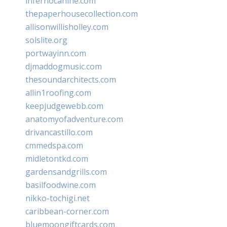
infernocanine.com
thepaperhousecollection.com
allisonwillisholley.com
solslite.org
portwayinn.com
djmaddogmusic.com
thesoundarchitects.com
allin1roofing.com
keepjudgewebb.com
anatomyofadventure.com
drivancastillo.com
cmmedspa.com
midletontkd.com
gardensandgrills.com
basilfoodwine.com
nikko-tochigi.net
caribbean-corner.com
bluemoongiftcards.com