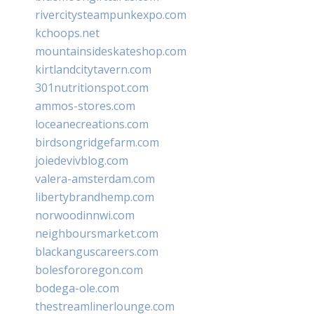
rivercitysteampunkexpo.com
kchoops.net
mountainsideskateshop.com
kirtlandcitytavern.com
301nutritionspot.com
ammos-stores.com
loceanecreations.com
birdsongridgefarm.com
joiedevivblog.com
valera-amsterdam.com
libertybrandhemp.com
norwoodinnwi.com
neighboursmarket.com
blackanguscareers.com
bolesfororegon.com
bodega-ole.com
thestreamlinerlounge.com