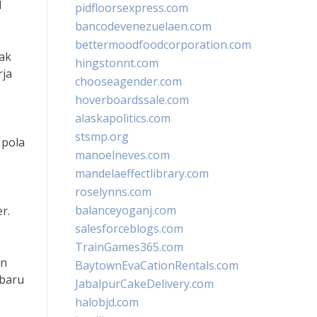
l
pidfloorsexpress.com
bancodevenezuelaen.com
bettermoodfoodcorporation.com
dak
hingstonnt.com
rja
chooseagender.com
hoverboardssale.com
alaskapolitics.com
stsmp.org
 pola
manoelneves.com
mandelaeffectlibrary.com
roselynns.com
balanceyoganj.com
r.
salesforceblogs.com
TrainGames365.com
an
BaytownEvaCationRentals.com
 baru
JabalpurCakeDelivery.com
halobjd.com