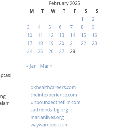
February 2025
M
T
W
T
F
S
S
1
2
3
4
5
6
7
8
9
10
11
12
13
14
15
16
17
18
19
20
21
22
23
24
25
26
27
28
« Jan
Mar »
ptasi
okhealthcareers.com
theintexperience.com
ing
unboundedthefilm.com
dalam
catfriends-bg.org
marianlives.org
waywardtees.com