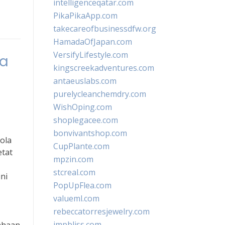
intelligenceqatar.com
PikaPikaApp.com
takecareofbusinessdfw.org
HamadaOfJapan.com
VersifyLifestyle.com
la
kingscreekadventures.com
antaeuslabs.com
purelycleanchemdry.com
WishOping.com
shoplegacee.com
bonvivantshop.com
ola
CupPlante.com
etat
mpzin.com
stcreal.com
ni
PopUpFlea.com
valueml.com
rebeccatorresjewelry.com
jmpbliss.com