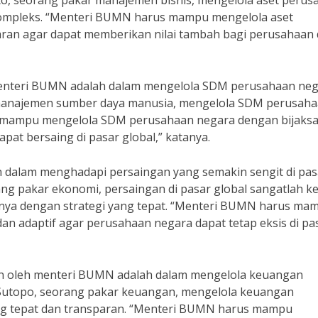
to, seorang pakar manajemen bisnis, mengelola aset perus
kompleks. “Menteri BUMN harus mampu mengelola aset
aran agar dapat memberikan nilai tambah bagi perusahaan
h menteri BUMN adalah dalam mengelola SDM perusahaan neg
i manajemen sumber daya manusia, mengelola SDM perusah
s mampu mengelola SDM perusahaan negara dengan bijaks
t bersaing di pasar global,” katanya.
ah dalam menghadapi persaingan yang semakin sengit di pas
ang pakar ekonomi, persaingan di pasar global sangatlah k
a dengan strategi yang tepat. “Menteri BUMN harus ma
an adaptif agar perusahaan negara dapat tetap eksis di pa
ikan oleh menteri BUMN adalah dalam mengelola keuangan
 Sutopo, seorang pakar keuangan, mengelola keuangan
g tepat dan transparan. “Menteri BUMN harus mampu