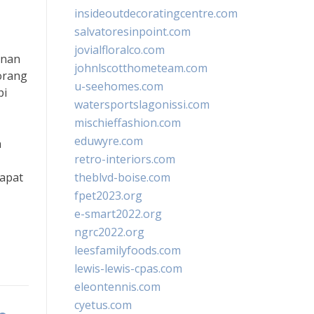
insideoutdecoratingcentre.com
salvatoresinpoint.com
jovialfloralco.com
inan
johnlscotthometeam.com
orang
u-seehomes.com
pi
watersportslagonissi.com
mischieffashion.com
eduwyre.com
n
retro-interiors.com
apat
theblvd-boise.com
fpet2023.org
e-smart2022.org
ngrc2022.org
leesfamilyfoods.com
lewis-lewis-cpas.com
eleontennis.com
cyetus.com