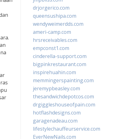
ahaan
drjorgerico.com
 dan
queensushipa.com
wendyweimerdds.com
ameri-camp.com
ara.
hrsreceivables.com
aan
empconst1.com
ana
cinderella-support.com
bigpinkrestaurant.com
inspirehuahin.com
ar
memmingerspainting.com
eras
jeremypbeasley.com
mpu
thesandwichdepotcos.com
sar
drgiggleshouseofpain.com
hotflashdesigns.com
garagenadeau.com
lifestylechauffeurservice.com
EverNewNails.com