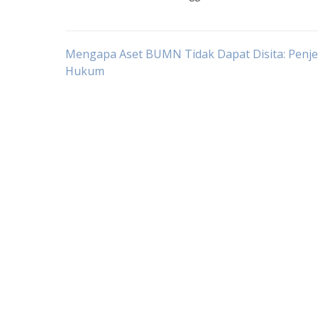
Post
Mengapa Aset BUMN Tidak Dapat Disita: Penje
Hukum
navigation