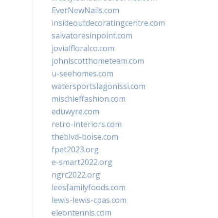
EverNewNails.com
insideoutdecoratingcentre.com
salvatoresinpoint.com
jovialfloralco.com
johnlscotthometeam.com
u-seehomes.com
watersportslagonissi.com
mischieffashion.com
eduwyre.com
retro-interiors.com
theblvd-boise.com
fpet2023.org
e-smart2022.org
ngrc2022.org
leesfamilyfoods.com
lewis-lewis-cpas.com
eleontennis.com