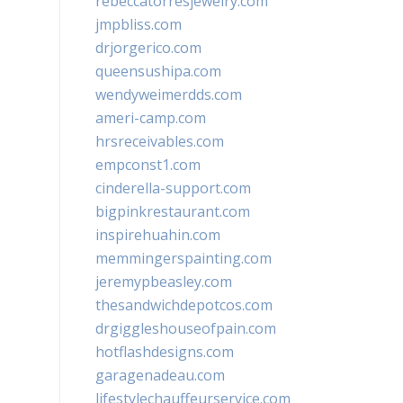
rebeccatorresjewelry.com
jmpbliss.com
drjorgerico.com
queensushipa.com
wendyweimerdds.com
ameri-camp.com
hrsreceivables.com
empconst1.com
cinderella-support.com
bigpinkrestaurant.com
inspirehuahin.com
memmingerspainting.com
jeremypbeasley.com
thesandwichdepotcos.com
drgiggleshouseofpain.com
hotflashdesigns.com
garagenadeau.com
lifestylechauffeurservice.com