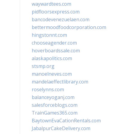
waywardtees.com
pidfloorsexpress.com
bancodevenezuelaen.com
bettermoodfoodcorporation.com
hingstonnt.com
chooseagender.com
hoverboardssale.com
alaskapolitics.com
stsmp.org
manoelneves.com
mandelaeffectlibrary.com
roselynns.com
balanceyoganj.com
salesforceblogs.com
TrainGames365.com
BaytownEvaCationRentals.com
JabalpurCakeDelivery.com