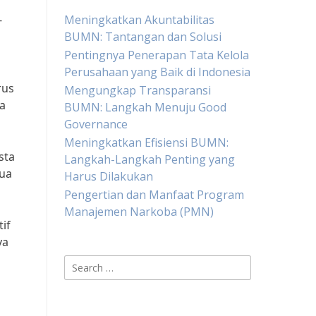
-
Meningkatkan Akuntabilitas
BUMN: Tantangan dan Solusi
Pentingnya Penerapan Tata Kelola
Perusahaan yang Baik di Indonesia
rus
Mengungkap Transparansi
a
BUMN: Langkah Menuju Good
Governance
Meningkatkan Efisiensi BUMN:
sta
Langkah-Langkah Penting yang
mua
Harus Dilakukan
Pengertian dan Manfaat Program
Manajemen Narkoba (PMN)
if
ya
Search
for: