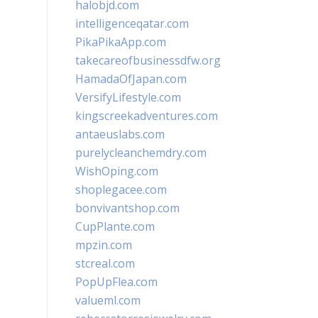
halobjd.com
intelligenceqatar.com
PikaPikaApp.com
takecareofbusinessdfw.org
HamadaOfJapan.com
VersifyLifestyle.com
kingscreekadventures.com
antaeuslabs.com
purelycleanchemdry.com
WishOping.com
shoplegacee.com
bonvivantshop.com
CupPlante.com
mpzin.com
stcreal.com
PopUpFlea.com
valueml.com