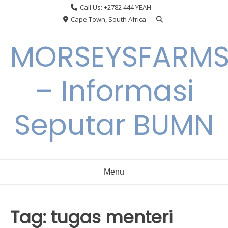
Skip
Call Us: +2782 444 YEAH
to
Cape Town, South Africa
content
MORSEYSFARM
– Informasi
Seputar BUMN
Menu
Tag:
tugas menteri