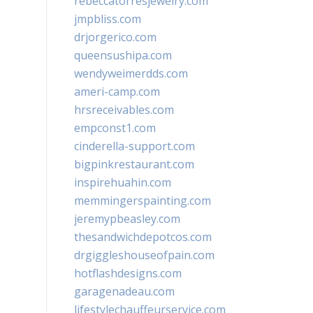
rebeccatorresjewelry.com
jmpbliss.com
drjorgerico.com
queensushipa.com
wendyweimerdds.com
ameri-camp.com
hrsreceivables.com
empconst1.com
cinderella-support.com
bigpinkrestaurant.com
inspirehuahin.com
memmingerspainting.com
jeremypbeasley.com
thesandwichdepotcos.com
drgiggleshouseofpain.com
hotflashdesigns.com
garagenadeau.com
lifestylechauffeurservice.com