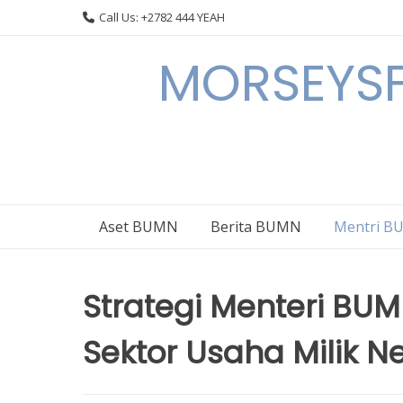
Skip
Call Us: +2782 444 YEAH
to
content
MORSEYSF
Aset BUMN
Berita BUMN
Mentri 
Strategi Menteri B
Sektor Usaha Milik N