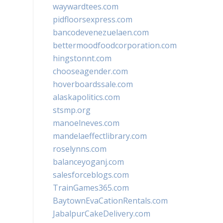
waywardtees.com
pidfloorsexpress.com
bancodevenezuelaen.com
bettermoodfoodcorporation.com
hingstonnt.com
chooseagender.com
hoverboardssale.com
alaskapolitics.com
stsmp.org
manoelneves.com
mandelaeffectlibrary.com
roselynns.com
balanceyoganj.com
salesforceblogs.com
TrainGames365.com
BaytownEvaCationRentals.com
JabalpurCakeDelivery.com