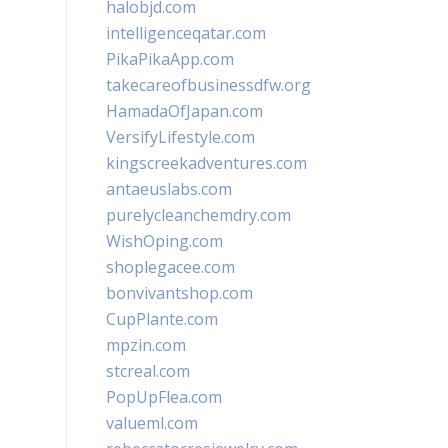
halobjd.com
intelligenceqatar.com
PikaPikaApp.com
takecareofbusinessdfw.org
HamadaOfJapan.com
VersifyLifestyle.com
kingscreekadventures.com
antaeuslabs.com
purelycleanchemdry.com
WishOping.com
shoplegacee.com
bonvivantshop.com
CupPlante.com
mpzin.com
stcreal.com
PopUpFlea.com
valueml.com