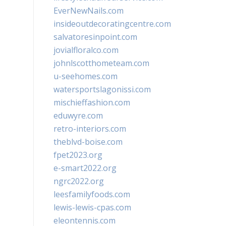
EverNewNails.com
insideoutdecoratingcentre.com
salvatoresinpoint.com
jovialfloralco.com
johnlscotthometeam.com
u-seehomes.com
watersportslagonissi.com
mischieffashion.com
eduwyre.com
retro-interiors.com
theblvd-boise.com
fpet2023.org
e-smart2022.org
ngrc2022.org
leesfamilyfoods.com
lewis-lewis-cpas.com
eleontennis.com