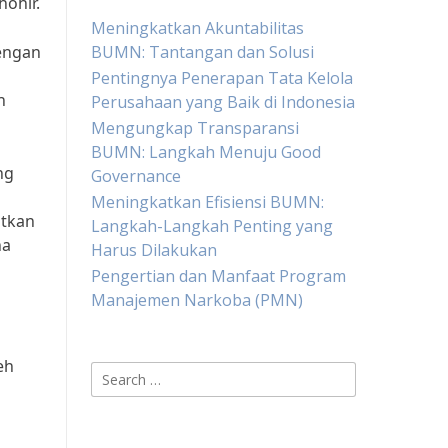
ohir.
Meningkatkan Akuntabilitas
dengan
BUMN: Tantangan dan Solusi
Pentingnya Penerapan Tata Kelola
n
Perusahaan yang Baik di Indonesia
Mengungkap Transparansi
BUMN: Langkah Menuju Good
ng
Governance
Meningkatkan Efisiensi BUMN:
atkan
Langkah-Langkah Penting yang
ha
Harus Dilakukan
Pengertian dan Manfaat Program
Manajemen Narkoba (PMN)
eh
Search
for: