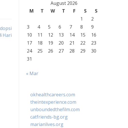
August 2026
M
T
W
T
F
S
S
1
2
3
4
5
6
7
8
9
dopsi
10
11
12
13
14
15
16
4 Hari
17
18
19
20
21
22
23
24
25
26
27
28
29
30
31
« Mar
okhealthcareers.com
theintexperience.com
unboundedthefilm.com
catfriends-bg.org
marianlives.org