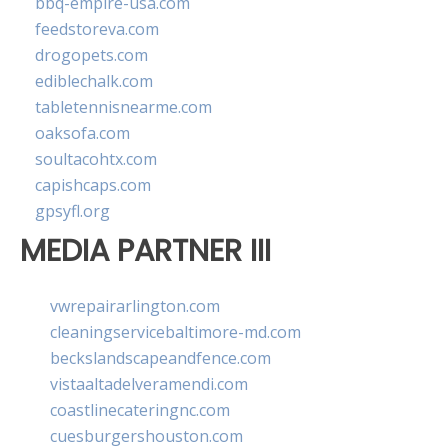
bbq-empire-usa.com
feedstoreva.com
drogopets.com
ediblechalk.com
tabletennisnearme.com
oaksofa.com
soultacohtx.com
capishcaps.com
gpsyfl.org
MEDIA PARTNER III
vwrepairarlington.com
cleaningservicebaltimore-md.com
beckslandscapeandfence.com
vistaaltadelveramendi.com
coastlinecateringnc.com
cuesburgershouston.com