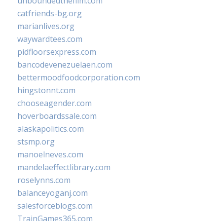
unboundedthefilm.com
catfriends-bg.org
marianlives.org
waywardtees.com
pidfloorsexpress.com
bancodevenezuelaen.com
bettermoodfoodcorporation.com
hingstonnt.com
chooseagender.com
hoverboardssale.com
alaskapolitics.com
stsmp.org
manoelneves.com
mandelaeffectlibrary.com
roselynns.com
balanceyoganj.com
salesforceblogs.com
TrainGames365.com