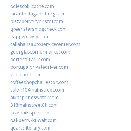
odieschillicothe.com
lacantinitagalesburg.com
pizzadeliverybristol.com
greenstarsmogcheck.com
happypawspl.com
callahansautoservicecenter.com
georgiascornermarket.com
perfectfit24-7.com
portugalprivatedriver.com
von-racer.com
coffeeshopcharleston.com
salon104mainstreet.com
alkaspringswater.com
318mainstreet8h.com
lovenailsspari.com
oakberry-kuwait.com
quartzliterary.com