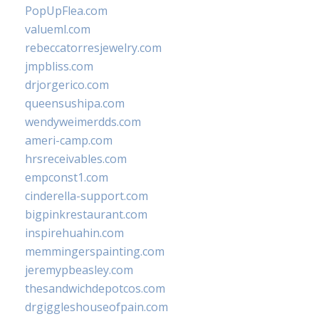
PopUpFlea.com
valueml.com
rebeccatorresjewelry.com
jmpbliss.com
drjorgerico.com
queensushipa.com
wendyweimerdds.com
ameri-camp.com
hrsreceivables.com
empconst1.com
cinderella-support.com
bigpinkrestaurant.com
inspirehuahin.com
memmingerspainting.com
jeremypbeasley.com
thesandwichdepotcos.com
drgiggleshouseofpain.com