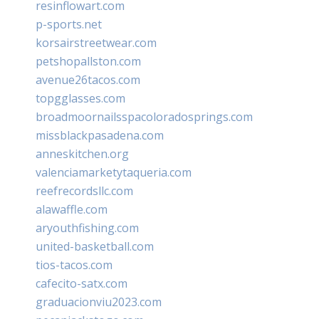
resinflowart.com
p-sports.net
korsairstreetwear.com
petshopallston.com
avenue26tacos.com
topgglasses.com
broadmoornailsspacoloradosprings.com
missblackpasadena.com
anneskitchen.org
valenciamarketytaqueria.com
reefrecordsllc.com
alawaffle.com
aryouthfishing.com
united-basketball.com
tios-tacos.com
cafecito-satx.com
graduacionviu2023.com