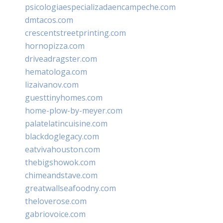
psicologiaespecializadaencampeche.com
dmtacos.com
crescentstreetprinting.com
hornopizza.com
driveadragster.com
hematologa.com
lizaivanov.com
guesttinyhomes.com
home-plow-by-meyer.com
palatelatincuisine.com
blackdoglegacy.com
eatvivahouston.com
thebigshowok.com
chimeandstave.com
greatwallseafoodny.com
theloverose.com
gabriovoice.com