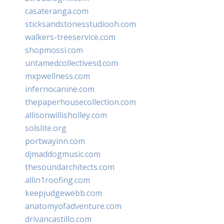
casateranga.com
sticksandstonesstudiooh.com
walkers-treeservice.com
shopmossi.com
untamedcollectivesd.com
mxpwellness.com
infernocanine.com
thepaperhousecollection.com
allisonwillisholley.com
solslite.org
portwayinn.com
djmaddogmusic.com
thesoundarchitects.com
allin1roofing.com
keepjudgewebb.com
anatomyofadventure.com
drivancastillo.com