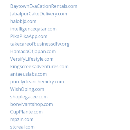
BaytownEvaCationRentals.com
JabalpurCakeDelivery.com
halobjd.com
intelligenceqatar.com
PikaPikaApp.com
takecareofbusinessdfw.org
HamadaOfJapan.com
VersifyLifestyle.com
kingscreekadventures.com
antaeuslabs.com
purelycleanchemdry.com
WishOping.com
shoplegacee.com
bonvivantshop.com
CupPlante.com
mpzin.com
stcreal.com