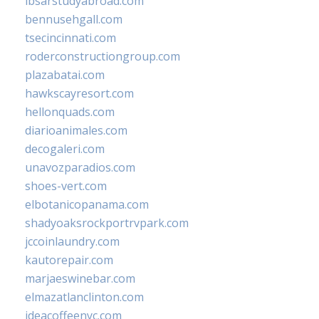
ibsarstudyabroad.com
bennusehgall.com
tsecincinnati.com
roderconstructiongroup.com
plazabatai.com
hawkscayresort.com
hellonquads.com
diarioanimales.com
decogaleri.com
unavozparadios.com
shoes-vert.com
elbotanicopanama.com
shadyoaksrockportrvpark.com
jccoinlaundry.com
kautorepair.com
marjaeswinebar.com
elmazatlanclinton.com
ideacoffeenyc.com