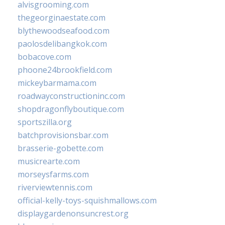
alvisgrooming.com
thegeorginaestate.com
blythewoodseafood.com
paolosdelibangkok.com
bobacove.com
phoone24brookfield.com
mickeybarmama.com
roadwayconstructioninc.com
shopdragonflyboutique.com
sportszilla.org
batchprovisionsbar.com
brasserie-gobette.com
musicrearte.com
morseysfarms.com
riverviewtennis.com
official-kelly-toys-squishmallows.com
displaygardenonsuncrest.org