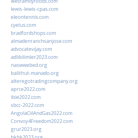
leesfamilyfoods.com
lewis-lewis-cpas.com
eleontennis.com
cyetus.com
bradfordshops.com
almadenranchsanjose.com
advocatevijay.com
adlibilimler2023.com
naswwebed.org
balithut-manado.org
alteregotradingcompany.org
aprce2022.com
ibie2022.com
sbcc-2022.com
AngolaOilAndGas2022.com
Convoy4Freedom2022.com
grur2023.org
hkhk2023.org