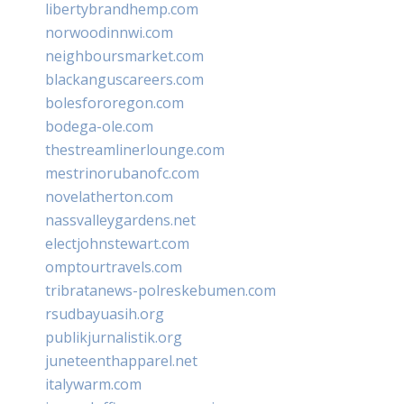
libertybrandhemp.com
norwoodinnwi.com
neighboursmarket.com
blackanguscareers.com
bolesfororegon.com
bodega-ole.com
thestreamlinerlounge.com
mestrinorubanofc.com
novelatherton.com
nassvalleygardens.net
electjohnstewart.com
omptourtravels.com
tribratanews-polreskebumen.com
rsudbayuasih.org
publikjurnalistik.org
juneteenthapparel.net
italywarm.com