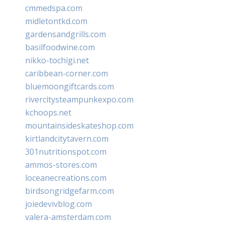
cmmedspa.com
midletontkd.com
gardensandgrills.com
basilfoodwine.com
nikko-tochigi.net
caribbean-corner.com
bluemoongiftcards.com
rivercitysteampunkexpo.com
kchoops.net
mountainsideskateshop.com
kirtlandcitytavern.com
301nutritionspot.com
ammos-stores.com
loceanecreations.com
birdsongridgefarm.com
joiedevivblog.com
valera-amsterdam.com