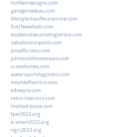
hotflashdesigns.com
garagenadeau.com
lifestylechauffeurservice.com
EverNewNails.com
insideoutdecoratingcentre.com
salvatoresinpoint.com
jovialfloralco.com
johnlscotthometeam.com
u-seehomes.com
watersportslagonissi.com
mischieffashion.com
eduwyre.com
retro-interiors.com
theblvd-boise.com
fpet2023.org
e-smart2022.org
ngrc2022.org