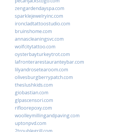
pecanjackstogo.com
zengardendayspa.com
sparklejewelryinc.com
ironcladtattoostudio.com
bruinshome.com
annascleaningsvc.com
wolfcitytattoo.com
oysterbayturkeytrot.com
lafronterarestauranteybar.com
lilyandrosetearoom.com
olivesburgberrypatch.com
theslushkids.com
giobastian.com
glpascensori.com
rifloorepoxy.com
woolleymillingandpaving.com
uptonpvd.com
2troublegrill.com