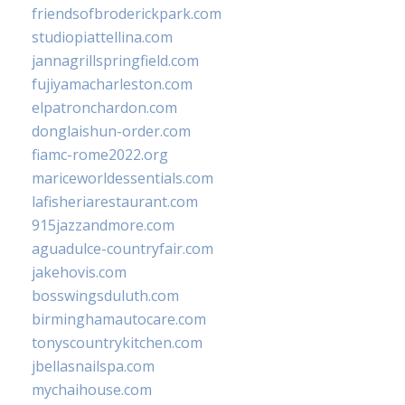
friendsofbroderickpark.com
studiopiattellina.com
jannagrillspringfield.com
fujiyamacharleston.com
elpatronchardon.com
donglaishun-order.com
fiamc-rome2022.org
mariceworldessentials.com
lafisheriarestaurant.com
915jazzandmore.com
aguadulce-countryfair.com
jakehovis.com
bosswingsduluth.com
birminghamautocare.com
tonyscountrykitchen.com
jbellasnailspa.com
mychaihouse.com