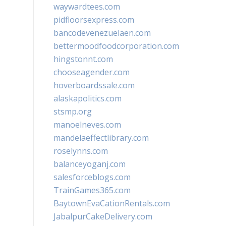
waywardtees.com
pidfloorsexpress.com
bancodevenezuelaen.com
bettermoodfoodcorporation.com
hingstonnt.com
chooseagender.com
hoverboardssale.com
alaskapolitics.com
stsmp.org
manoelneves.com
mandelaeffectlibrary.com
roselynns.com
balanceyoganj.com
salesforceblogs.com
TrainGames365.com
BaytownEvaCationRentals.com
JabalpurCakeDelivery.com