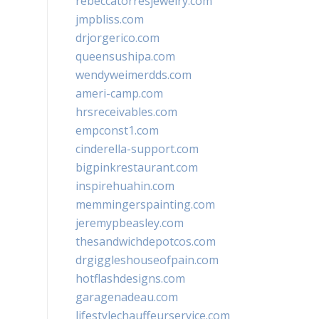
rebeccatorresjewelry.com
jmpbliss.com
drjorgerico.com
queensushipa.com
wendyweimerdds.com
ameri-camp.com
hrsreceivables.com
empconst1.com
cinderella-support.com
bigpinkrestaurant.com
inspirehuahin.com
memmingerspainting.com
jeremypbeasley.com
thesandwichdepotcos.com
drgiggleshouseofpain.com
hotflashdesigns.com
garagenadeau.com
lifestylechauffeurservice.com