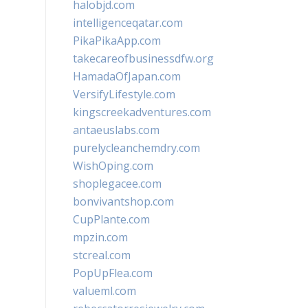
halobjd.com
intelligenceqatar.com
PikaPikaApp.com
takecareofbusinessdfw.org
HamadaOfJapan.com
VersifyLifestyle.com
kingscreekadventures.com
antaeuslabs.com
purelycleanchemdry.com
WishOping.com
shoplegacee.com
bonvivantshop.com
CupPlante.com
mpzin.com
stcreal.com
PopUpFlea.com
valueml.com