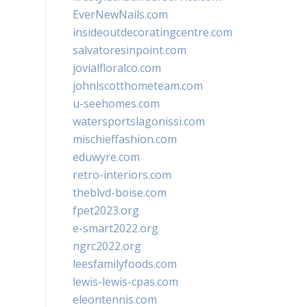
EverNewNails.com
insideoutdecoratingcentre.com
salvatoresinpoint.com
jovialfloralco.com
johnlscotthometeam.com
u-seehomes.com
watersportslagonissi.com
mischieffashion.com
eduwyre.com
retro-interiors.com
theblvd-boise.com
fpet2023.org
e-smart2022.org
ngrc2022.org
leesfamilyfoods.com
lewis-lewis-cpas.com
eleontennis.com