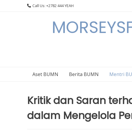
Skip
Call Us: +2782 444 YEAH
to
content
MORSEYSF
Aset BUMN
Berita BUMN
Mentri 
Kritik dan Saran ter
dalam Mengelola P