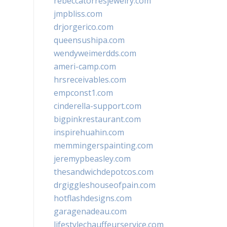
rebeccatorresjewelry.com
jmpbliss.com
drjorgerico.com
queensushipa.com
wendyweimerdds.com
ameri-camp.com
hrsreceivables.com
empconst1.com
cinderella-support.com
bigpinkrestaurant.com
inspirehuahin.com
memmingerspainting.com
jeremypbeasley.com
thesandwichdepotcos.com
drgiggleshouseofpain.com
hotflashdesigns.com
garagenadeau.com
lifestylechauffeurservice.com