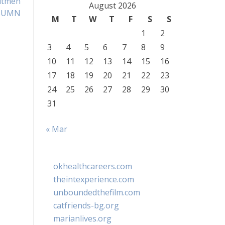
utmen
August 2026
BUMN
M
T
W
T
F
S
S
1
2
3
4
5
6
7
8
9
10
11
12
13
14
15
16
17
18
19
20
21
22
23
24
25
26
27
28
29
30
31
« Mar
okhealthcareers.com
theintexperience.com
unboundedthefilm.com
catfriends-bg.org
marianlives.org