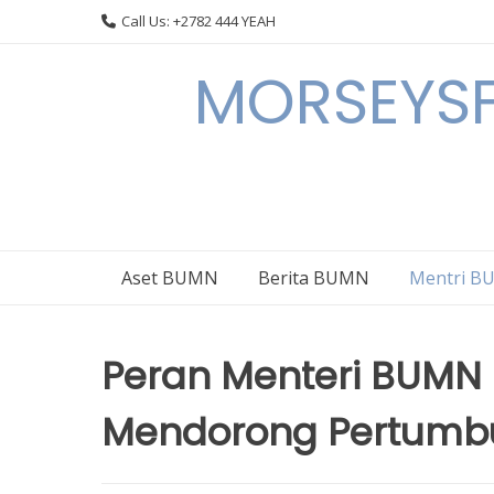
Skip
Call Us: +2782 444 YEAH
to
content
MORSEYSF
Aset BUMN
Berita BUMN
Mentri 
Peran Menteri BUMN 
Mendorong Pertumbu