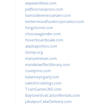
waywardtees.com
pidfloorsexpress.com
bancodevenezuelaen.com
bettermoodfoodcorporation.com
hingstonnt.com
chooseagender.com
hoverboardssale.com
alaskapolitics.com
stsmp.org
manoelneves.com
mandelaeffectlibrary.com
roselynns.com
balanceyoganj.com
salesforceblogs.com
TrainGames365.com
BaytownEvaCationRentals.com
JabalpurCakeDelivery.com