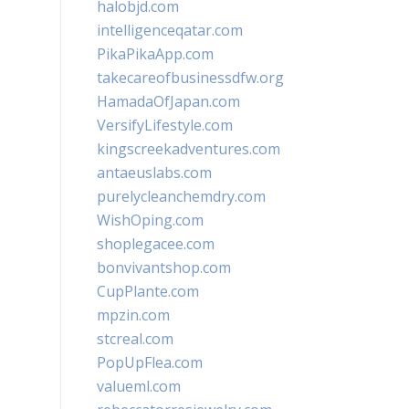
halobjd.com
intelligenceqatar.com
PikaPikaApp.com
takecareofbusinessdfw.org
HamadaOfJapan.com
VersifyLifestyle.com
kingscreekadventures.com
antaeuslabs.com
purelycleanchemdry.com
WishOping.com
shoplegacee.com
bonvivantshop.com
CupPlante.com
mpzin.com
stcreal.com
PopUpFlea.com
valueml.com