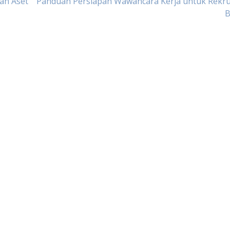
an Aset
Panduan Persiapan Wawancara Kerja untuk Rekr