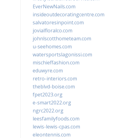
EverNewNails.com
insideoutdecoratingcentre.com
salvatoresinpoint.com
jovialfloralco.com
johnlscotthometeam.com
u-seehomes.com
watersportslagonissi.com
mischieffashion.com
eduwyre.com
retro-interiors.com
theblvd-boise.com
fpet2023.org
e-smart2022.org
ngrc2022.org
leesfamilyfoods.com
lewis-lewis-cpas.com
eleontennis.com