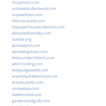
shopmossi.com
untamedcollectivesd.com
mxpwellness.com
infernocanine.com
thepaperhousecollection.com
allisonwillisholley.com
solslite.org
portwayinn.com
djmaddogmusic.com
thesoundarchitects.com
allin1roofing.com
keepjudgewebb.com
anatomyofadventure.com
drivancastillo.com
cmmedspa.com
midletontkd.com
gardensandgrills.com