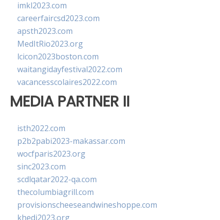
imkl2023.com
careerfaircsd2023.com
apsth2023.com
MedItRio2023.org
lcicon2023boston.com
waitangidayfestival2022.com
vacancesscolaires2022.com
MEDIA PARTNER II
isth2022.com
p2b2pabi2023-makassar.com
wocfparis2023.org
sinc2023.com
scdlqatar2022-qa.com
thecolumbiagrill.com
provisionscheeseandwineshoppe.com
khedi2023.org