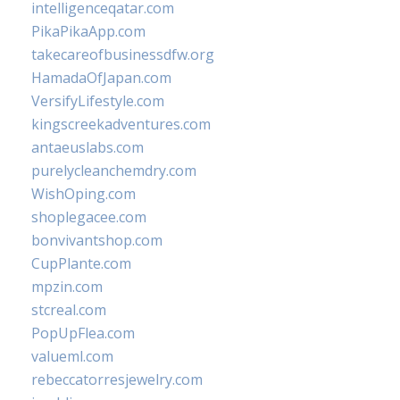
intelligenceqatar.com
PikaPikaApp.com
takecareofbusinessdfw.org
HamadaOfJapan.com
VersifyLifestyle.com
kingscreekadventures.com
antaeuslabs.com
purelycleanchemdry.com
WishOping.com
shoplegacee.com
bonvivantshop.com
CupPlante.com
mpzin.com
stcreal.com
PopUpFlea.com
valueml.com
rebeccatorresjewelry.com