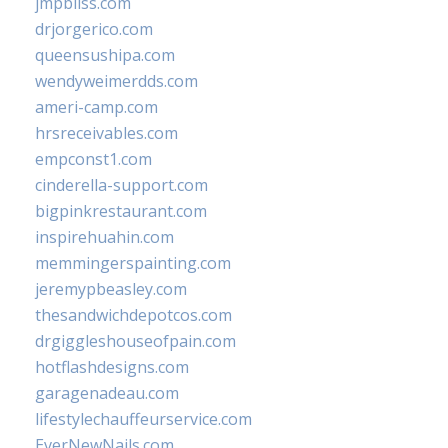
jmpbliss.com
drjorgerico.com
queensushipa.com
wendyweimerdds.com
ameri-camp.com
hrsreceivables.com
empconst1.com
cinderella-support.com
bigpinkrestaurant.com
inspirehuahin.com
memmingerspainting.com
jeremypbeasley.com
thesandwichdepotcos.com
drgiggleshouseofpain.com
hotflashdesigns.com
garagenadeau.com
lifestylechauffeurservice.com
EverNewNails.com