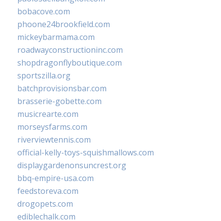
bobacove.com
phoone24brookfield.com
mickeybarmama.com
roadwayconstructioninc.com
shopdragonflyboutique.com
sportszilla.org
batchprovisionsbar.com
brasserie-gobette.com
musicrearte.com
morseysfarms.com
riverviewtennis.com
official-kelly-toys-squishmallows.com
displaygardenonsuncrest.org
bbq-empire-usa.com
feedstoreva.com
drogopets.com
ediblechalk.com