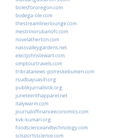
bolesfororegon.com
bodega-ole.com
thestreamlinerlounge.com
mestrinorubanofc.com
novelatherton.com
nassvalleygardens.net
electjohnstewart.com
omptourtravels.com
tribratanews-polreskebumen.com
rsudbayuasih.org
publikjurnalistik.org
juneteenthapparel.net
italywarm.com
journaloffinanceeconomics.com
kvk-kumari.org
foodscienceandtechnology.com
scisportsscience.com