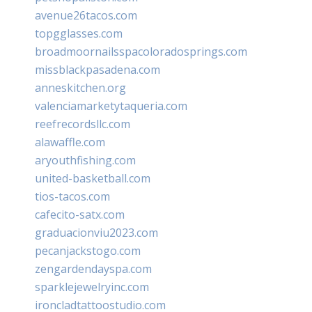
avenue26tacos.com
topgglasses.com
broadmoornailsspacoloradosprings.com
missblackpasadena.com
anneskitchen.org
valenciamarketytaqueria.com
reefrecordsllc.com
alawaffle.com
aryouthfishing.com
united-basketball.com
tios-tacos.com
cafecito-satx.com
graduacionviu2023.com
pecanjackstogo.com
zengardendayspa.com
sparklejewelryinc.com
ironcladtattoostudio.com