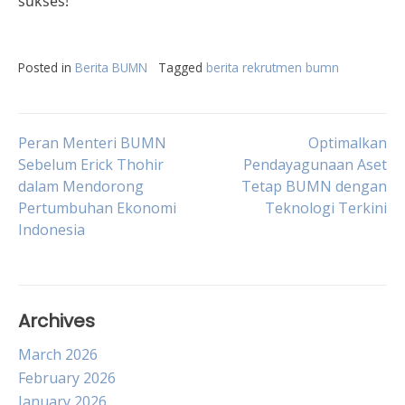
sukses!
Posted in
Berita BUMN
Tagged
berita rekrutmen bumn
Post
Peran Menteri BUMN
Optimalkan
Sebelum Erick Thohir
Pendayagunaan Aset
dalam Mendorong
Tetap BUMN dengan
navigation
Pertumbuhan Ekonomi
Teknologi Terkini
Indonesia
Archives
March 2026
February 2026
January 2026