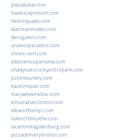
plazabatai.com
hawkscayresort.com
hellonquads.com
diarioanimales.com
decogaleri.com
unavozparadios.com
shoes-vert.com
elbotanicopanama.com
shadyoaksrockportrvpark.com
jccoinlaundry.com
kautorepair.com
marjaeswinebar.com
elmazatlanclinton.com
ideacoffeenyc.com
odieschillicothe.com
lacantinitagalesburg.com
pizzadeliverybristol.com