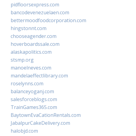
pidfloorsexpress.com
bancodevenezuelaen.com
bettermoodfoodcorporation.com
hingstonnt.com
chooseagender.com
hoverboardssale.com
alaskapolitics.com
stsmp.org
manoelneves.com
mandelaeffectlibrary.com
roselynns.com
balanceyoganj.com
salesforceblogs.com
TrainGames365.com
BaytownEvaCationRentals.com
JabalpurCakeDelivery.com
halobjd.com