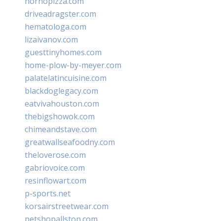
hornopizza.com
driveadragster.com
hematologa.com
lizaivanov.com
guesttinyhomes.com
home-plow-by-meyer.com
palatelatincuisine.com
blackdoglegacy.com
eatvivahouston.com
thebigshowok.com
chimeandstave.com
greatwallseafoodny.com
theloverose.com
gabriovoice.com
resinflowart.com
p-sports.net
korsairstreetwear.com
petshopallston.com