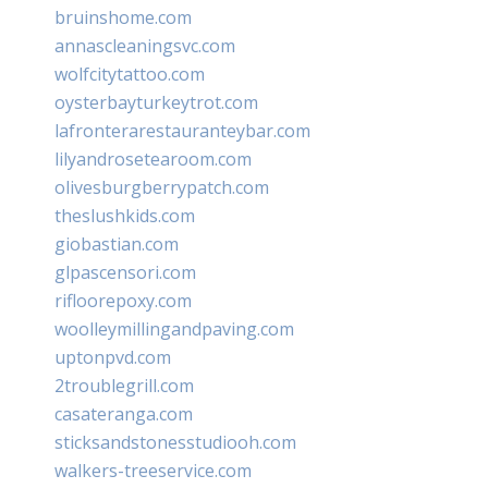
bruinshome.com
annascleaningsvc.com
wolfcitytattoo.com
oysterbayturkeytrot.com
lafronterarestauranteybar.com
lilyandrosetearoom.com
olivesburgberrypatch.com
theslushkids.com
giobastian.com
glpascensori.com
rifloorepoxy.com
woolleymillingandpaving.com
uptonpvd.com
2troublegrill.com
casateranga.com
sticksandstonesstudiooh.com
walkers-treeservice.com