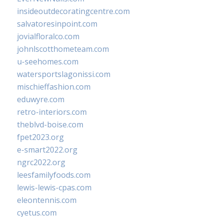
insideoutdecoratingcentre.com
salvatoresinpoint.com
jovialfloralco.com
johnlscotthometeam.com
u-seehomes.com
watersportslagonissi.com
mischieffashion.com
eduwyre.com
retro-interiors.com
theblvd-boise.com
fpet2023.org
e-smart2022.org
ngrc2022.org
leesfamilyfoods.com
lewis-lewis-cpas.com
eleontennis.com
cyetus.com