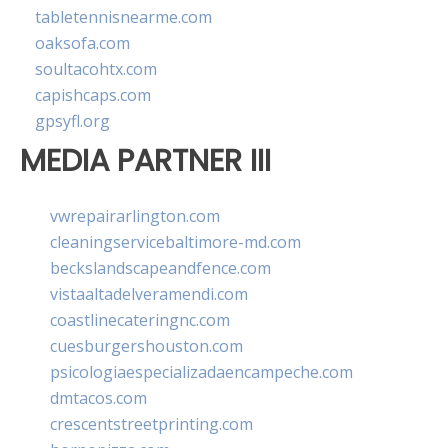
tabletennisnearme.com
oaksofa.com
soultacohtx.com
capishcaps.com
gpsyfl.org
MEDIA PARTNER III
vwrepairarlington.com
cleaningservicebaltimore-md.com
beckslandscapeandfence.com
vistaaltadelveramendi.com
coastlinecateringnc.com
cuesburgershouston.com
psicologiaespecializadaencampeche.com
dmtacos.com
crescentstreetprinting.com