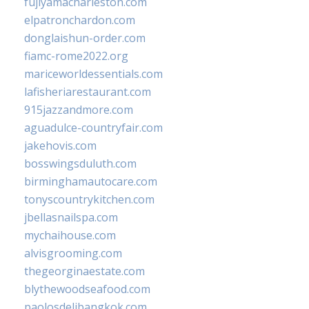
fujiyamacharleston.com
elpatronchardon.com
donglaishun-order.com
fiamc-rome2022.org
mariceworldessentials.com
lafisheriarestaurant.com
915jazzandmore.com
aguadulce-countryfair.com
jakehovis.com
bosswingsduluth.com
birminghamautocare.com
tonyscountrykitchen.com
jbellasnailspa.com
mychaihouse.com
alvisgrooming.com
thegeorginaestate.com
blythewoodseafood.com
paolosdelibangkok.com