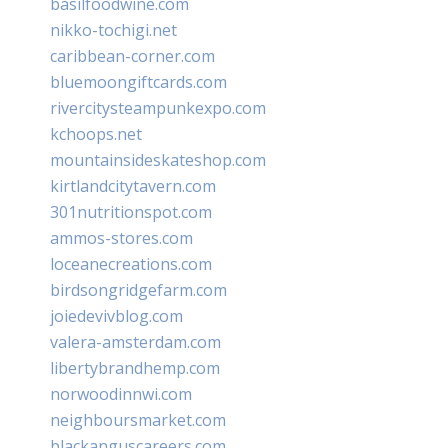
basilfoodwine.com
nikko-tochigi.net
caribbean-corner.com
bluemoongiftcards.com
rivercitysteampunkexpo.com
kchoops.net
mountainsideskateshop.com
kirtlandcitytavern.com
301nutritionspot.com
ammos-stores.com
loceanecreations.com
birdsongridgefarm.com
joiedevivblog.com
valera-amsterdam.com
libertybrandhemp.com
norwoodinnwi.com
neighboursmarket.com
blackanguscareers.com