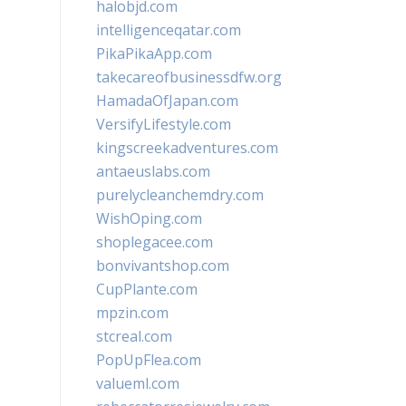
halobjd.com
intelligenceqatar.com
PikaPikaApp.com
takecareofbusinessdfw.org
HamadaOfJapan.com
VersifyLifestyle.com
kingscreekadventures.com
antaeuslabs.com
purelycleanchemdry.com
WishOping.com
shoplegacee.com
bonvivantshop.com
CupPlante.com
mpzin.com
stcreal.com
PopUpFlea.com
valueml.com