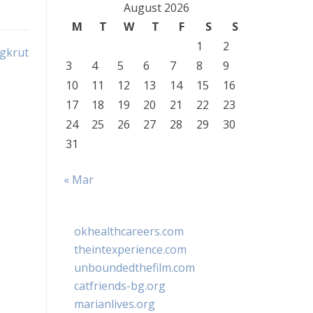
August 2026
M
T
W
T
F
S
S
1
2
gkrut
3
4
5
6
7
8
9
10
11
12
13
14
15
16
17
18
19
20
21
22
23
24
25
26
27
28
29
30
31
« Mar
okhealthcareers.com
theintexperience.com
unboundedthefilm.com
catfriends-bg.org
marianlives.org