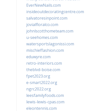
EverNewNails.com
insideoutdecoratingcentre.com
salvatoresinpoint.com
jovialfloralco.com
johnlscotthometeam.com
u-seehomes.com
watersportslagonissi.com
mischieffashion.com
eduwyre.com
retro-interiors.com
theblvd-boise.com
fpet2023.org
e-smart2022.org
ngrc2022.org
leesfamilyfoods.com
lewis-lewis-cpas.com
eleontennis.com