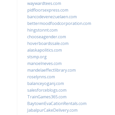
waywardtees.com
pidfloorsexpress.com
bancodevenezuelaen.com
bettermoodfoodcorporation.com
hingstonnt.com
chooseagender.com
hoverboardssale.com
alaskapolitics.com
stsmp.org
manoelneves.com
mandelaeffectlibrary.com
roselynns.com
balanceyoganj.com
salesforceblogs.com
TrainGames365.com
BaytownEvaCationRentals.com
JabalpurCakeDelivery.com