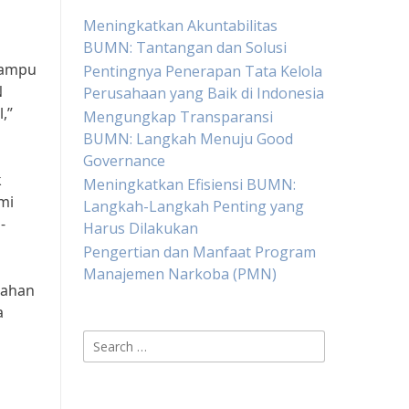
Meningkatkan Akuntabilitas
BUMN: Tantangan dan Solusi
mampu
Pentingnya Penerapan Tata Kelola
N
Perusahaan yang Baik di Indonesia
,”
Mengungkap Transparansi
BUMN: Langkah Menuju Good
Governance
k
Meningkatkan Efisiensi BUMN:
mi
Langkah-Langkah Penting yang
-
Harus Dilakukan
Pengertian dan Manfaat Program
Manajemen Narkoba (PMN)
bahan
a
Search
for: