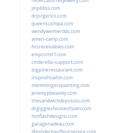
rebeccatorresjewelry.com
jmpbliss.com
drjorgerico.com
queensushipa.com
wendyweimerdds.com
ameri-camp.com
hrsreceivables.com
empconst1.com
cinderella-support.com
bigpinkrestaurant.com
inspirehuahin.com
memmingerspainting.com
jeremypbeasley.com
thesandwichdepotcos.com
drgiggleshouseofpain.com
hotflashdesigns.com
garagenadeau.com
lifestylechauffeurservice.com