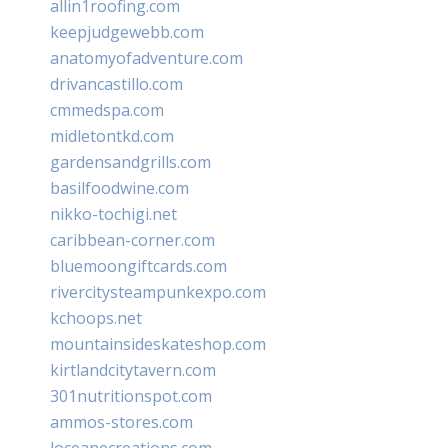
allin1roofing.com
keepjudgewebb.com
anatomyofadventure.com
drivancastillo.com
cmmedspa.com
midletontkd.com
gardensandgrills.com
basilfoodwine.com
nikko-tochigi.net
caribbean-corner.com
bluemoongiftcards.com
rivercitysteampunkexpo.com
kchoops.net
mountainsideskateshop.com
kirtlandcitytavern.com
301nutritionspot.com
ammos-stores.com
loceanecreations.com