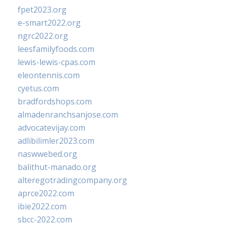
fpet2023.org
e-smart2022.org
ngrc2022.org
leesfamilyfoods.com
lewis-lewis-cpas.com
eleontennis.com
cyetus.com
bradfordshops.com
almadenranchsanjose.com
advocatevijay.com
adlibilimler2023.com
naswwebed.org
balithut-manado.org
alteregotradingcompany.org
aprce2022.com
ibie2022.com
sbcc-2022.com