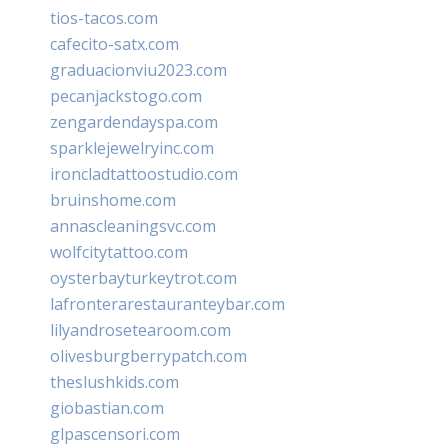
tios-tacos.com
cafecito-satx.com
graduacionviu2023.com
pecanjackstogo.com
zengardendayspa.com
sparklejewelryinc.com
ironcladtattoostudio.com
bruinshome.com
annascleaningsvc.com
wolfcitytattoo.com
oysterbayturkeytrot.com
lafronterarestauranteybar.com
lilyandrosetearoom.com
olivesburgberrypatch.com
theslushkids.com
giobastian.com
glpascensori.com