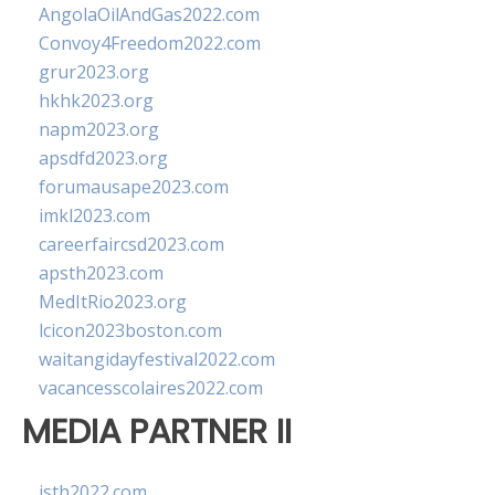
AngolaOilAndGas2022.com
Convoy4Freedom2022.com
grur2023.org
hkhk2023.org
napm2023.org
apsdfd2023.org
forumausape2023.com
imkl2023.com
careerfaircsd2023.com
apsth2023.com
MedItRio2023.org
lcicon2023boston.com
waitangidayfestival2022.com
vacancesscolaires2022.com
MEDIA PARTNER II
isth2022.com