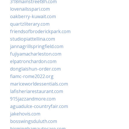
318mainstreet8h.com
lovenailsspari.com
oakberry-kuwait.com
quartzliterary.com
friendsofbroderickpark.com
studiopiattellina.com
jannagrillspringfield.com
fujiyamacharleston.com
elpatronchardon.com
donglaishun-order.com
fiamc-rome2022.org
mariceworldessentials.com
lafisheriarestaurant.com
915jazzandmore.com
aguadulce-countryfair.com
jakehovis.com
bosswingsduluth.com
birminghamautocare.com