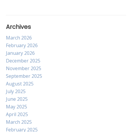
Archives
March 2026
February 2026
January 2026
December 2025
November 2025
September 2025
August 2025
July 2025
June 2025
May 2025
April 2025
March 2025
February 2025