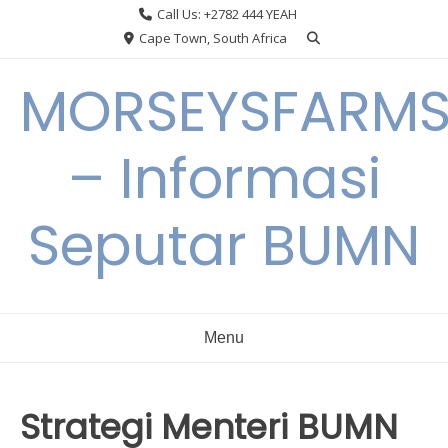
Skip
Call Us: +2782 444 YEAH
to
Cape Town, South Africa
content
MORSEYSFARM
– Informasi
Seputar BUMN
Menu
Strategi Menteri BUMN