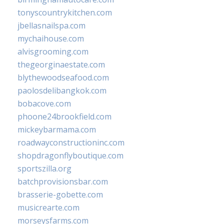
tonyscountrykitchen.com
jbellasnailspa.com
mychaihouse.com
alvisgrooming.com
thegeorginaestate.com
blythewoodseafood.com
paolosdelibangkok.com
bobacove.com
phoone24brookfield.com
mickeybarmama.com
roadwayconstructioninc.com
shopdragonflyboutique.com
sportszilla.org
batchprovisionsbar.com
brasserie-gobette.com
musicrearte.com
morseysfarms.com