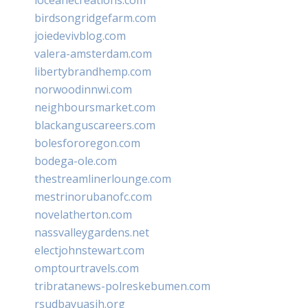
birdsongridgefarm.com
joiedevivblog.com
valera-amsterdam.com
libertybrandhemp.com
norwoodinnwi.com
neighboursmarket.com
blackanguscareers.com
bolesfororegon.com
bodega-ole.com
thestreamlinerlounge.com
mestrinorubanofc.com
novelatherton.com
nassvalleygardens.net
electjohnstewart.com
omptourtravels.com
tribratanews-polreskebumen.com
rsudbayuasih.org