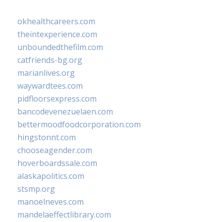
okhealthcareers.com
theintexperience.com
unboundedthefilm.com
catfriends-bg.org
marianlives.org
waywardtees.com
pidfloorsexpress.com
bancodevenezuelaen.com
bettermoodfoodcorporation.com
hingstonnt.com
chooseagender.com
hoverboardssale.com
alaskapolitics.com
stsmp.org
manoelneves.com
mandelaeffectlibrary.com