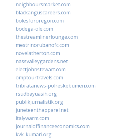
neighboursmarket.com
blackanguscareers.com
bolesfororegon.com
bodega-ole.com
thestreamlinerlounge.com
mestrinorubanofc.com
novelatherton.com
nassvalleygardens.net
electjohnstewart.com
omptourtravels.com
tribratanews-polreskebumen.com
rsudbayuasih.org
publikjurnalistik.org
juneteenthapparel.net
italywarm.com
journaloffinanceeconomics.com
kvk-kumari.org