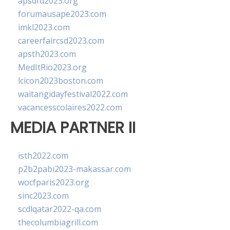
apsdfd2023.org
forumausape2023.com
imkl2023.com
careerfaircsd2023.com
apsth2023.com
MedItRio2023.org
lcicon2023boston.com
waitangidayfestival2022.com
vacancesscolaires2022.com
MEDIA PARTNER II
isth2022.com
p2b2pabi2023-makassar.com
wocfparis2023.org
sinc2023.com
scdlqatar2022-qa.com
thecolumbiagrill.com