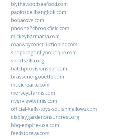
blythewoodseafood.com
paolosdelibangkok.com
bobacove.com
phoone24brookfield.com
mickeybarmama.com
roadwayconstructioninc.com
shopdragonflyboutique.com
sportszilla.org
batchprovisionsbar.com
brasserie-gobette.com
musicrearte.com
morseysfarms.com
riverviewtennis.com
official-kelly-toys-squishmallows.com
displaygardenonsuncrest.org
bbq-empire-usa.com
feedstoreva.com