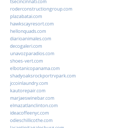
tsecincinnati.com
roderconstructiongroup.com
plazabatai.com
hawkscayresort.com
hellonquads.com
diarioanimales.com
decogaleri.com
unavozparadios.com
shoes-vert.com
elbotanicopanama.com
shadyoaksrockportrvpark.com
jccoinlaundry.com
kautorepair.com
marjaeswinebar.com
elmazatlanclinton.com
ideacoffeenyc.com
odieschillicothe.com
lacantinitagalesburg.com