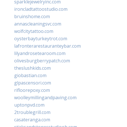
sparklejewelryinc.com
ironcladtattoostudio.com
bruinshome.com
annascleaningsvc.com
wolfcitytattoo.com
oysterbayturkeytrot.com
lafronterarestauranteybar.com
lilyandrosetearoom.com
olivesburgberrypatch.com
theslushkids.com
giobastian.com
glpascensori.com
rifloorepoxy.com
woolleymillingandpaving.com
uptonpvd.com
2troublegrill.com
casateranga.com
sticksandstonesstudiooh.com