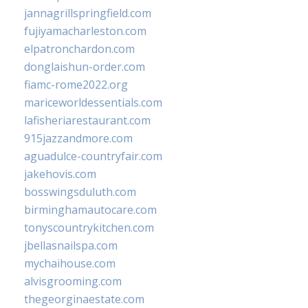
jannagrillspringfield.com
fujiyamacharleston.com
elpatronchardon.com
donglaishun-order.com
fiamc-rome2022.org
mariceworldessentials.com
lafisheriarestaurant.com
915jazzandmore.com
aguadulce-countryfair.com
jakehovis.com
bosswingsduluth.com
birminghamautocare.com
tonyscountrykitchen.com
jbellasnailspa.com
mychaihouse.com
alvisgrooming.com
thegeorginaestate.com