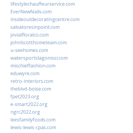
lifestylechauffeurservice.com
EverNewNails.com
insideoutdecoratingcentre.com
salvatoresinpoint.com
jovialfloralco.com
johnlscotthometeam.com
u-seehomes.com
watersportslagonissi.com
mischieffashion.com
eduwyre.com
retro-interiors.com
theblvd-boise.com
fpet2023.org
e-smart2022.org
ngrc2022.org
leesfamilyfoods.com
lewis-lewis-cpas.com