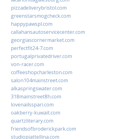
pizzadeliverybristol.com
greenstarsmogcheck.com
happypawspl.com
callahansautoservicecenter.com
georgiascornermarket.com
perfectfit24-7.com
portugalprivatedriver.com
von-racer.com
coffeeshopcharleston.com
salon104mainstreet.com
alkaspringswater.com
318mainstreet8h.com
lovenailsspari.com
oakberry-kuwait.com
quartzliterary.com
friendsofbroderickpark.com
studiopiattellina.com