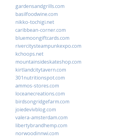
gardensandgrills.com
basilfoodwine.com
nikko-tochigi.net
caribbean-corner.com
bluemoongiftcards.com
rivercitysteampunkexpo.com
kchoops.net
mountainsideskateshop.com
kirtlandcitytavern.com
301nutritionspot.com
ammos-stores.com
loceanecreations.com
birdsongridgefarm.com
joiedevivblog.com
valera-amsterdam.com
libertybrandhemp.com
norwoodinnwi.com