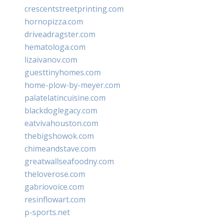
crescentstreetprinting.com
hornopizza.com
driveadragster.com
hematologa.com
lizaivanov.com
guesttinyhomes.com
home-plow-by-meyer.com
palatelatincuisine.com
blackdoglegacy.com
eatvivahouston.com
thebigshowok.com
chimeandstave.com
greatwallseafoodny.com
theloverose.com
gabriovoice.com
resinflowart.com
p-sports.net