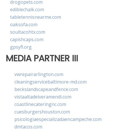
drogopets.com
ediblechalk.com
tabletennisnearme.com
oaksofa.com
soultacohtx.com
capishcaps.com
gpsyfl.org
MEDIA PARTNER III
vwrepairarlington.com
cleaningservicebaltimore-md.com
beckslandscapeandfence.com
vistaaltadelveramendi.com
coastlinecateringnc.com
cuesburgershouston.com
psicologiaespecializadaencampeche.com
dmtacos.com