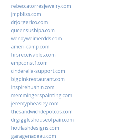
rebeccatorresjewelry.com
jmpbliss.com
drjorgerico.com
queensushipa.com
wendyweimerdds.com
ameri-camp.com
hrsreceivables.com
empconst1.com
cinderella-support.com
bigpinkrestaurant.com
inspirehuahin.com
memmingerspainting.com
jeremypbeasley.com
thesandwichdepotcos.com
drgiggleshouseofpain.com
hotflashdesigns.com
garagenadeau.com