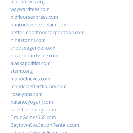
marianlives.org
waywardtees.com
pidfloorsexpress.com
bancodevenezuelaen.com
bettermoodfoodcorporation.com
hingstonnt.com
chooseagender.com
hoverboardssale.com
alaskapolitics.com
stsmp.org
manoelneves.com
mandelaeffectlibrary.com
roselynns.com
balanceyoganj.com
salesforceblogs.com
TrainGames365.com
BaytownEvaCationRentals.com
JabalpurCakeDelivery.com