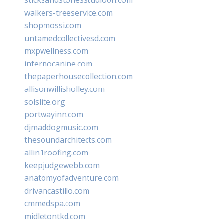
walkers-treeservice.com
shopmossi.com
untamedcollectivesd.com
mxpwellness.com
infernocanine.com
thepaperhousecollection.com
allisonwillisholley.com
solslite.org
portwayinn.com
djmaddogmusic.com
thesoundarchitects.com
allin1roofing.com
keepjudgewebb.com
anatomyofadventure.com
drivancastillo.com
cmmedspa.com
midletontkd.com