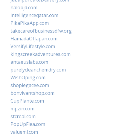
halobjd.com
intelligenceqatar.com
PikaPikaApp.com
takecareofbusinessdfw.org
HamadaOfJapan.com
VersifyLifestyle.com
kingscreekadventures.com
antaeuslabs.com
purelycleanchemdry.com
WishOping.com
shoplegacee.com
bonvivantshop.com
CupPlante.com
mpzin.com
stcreal.com
PopUpFlea.com
valueml.com