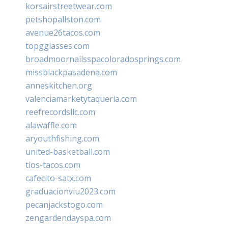
korsairstreetwear.com
petshopallston.com
avenue26tacos.com
topgglasses.com
broadmoornailsspacoloradosprings.com
missblackpasadena.com
anneskitchen.org
valenciamarketytaqueria.com
reefrecordsllc.com
alawaffle.com
aryouthfishing.com
united-basketball.com
tios-tacos.com
cafecito-satx.com
graduacionviu2023.com
pecanjackstogo.com
zengardendayspa.com