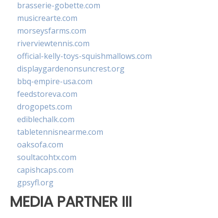
brasserie-gobette.com
musicrearte.com
morseysfarms.com
riverviewtennis.com
official-kelly-toys-squishmallows.com
displaygardenonsuncrest.org
bbq-empire-usa.com
feedstoreva.com
drogopets.com
ediblechalk.com
tabletennisnearme.com
oaksofa.com
soultacohtx.com
capishcaps.com
gpsyfl.org
MEDIA PARTNER III