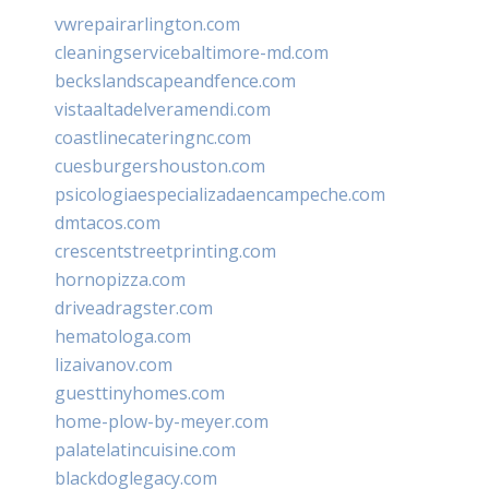
vwrepairarlington.com
cleaningservicebaltimore-md.com
beckslandscapeandfence.com
vistaaltadelveramendi.com
coastlinecateringnc.com
cuesburgershouston.com
psicologiaespecializadaencampeche.com
dmtacos.com
crescentstreetprinting.com
hornopizza.com
driveadragster.com
hematologa.com
lizaivanov.com
guesttinyhomes.com
home-plow-by-meyer.com
palatelatincuisine.com
blackdoglegacy.com