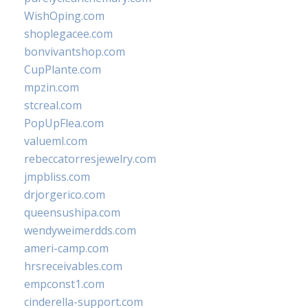
WishOping.com
shoplegacee.com
bonvivantshop.com
CupPlante.com
mpzin.com
stcreal.com
PopUpFlea.com
valueml.com
rebeccatorresjewelry.com
jmpbliss.com
drjorgerico.com
queensushipa.com
wendyweimerdds.com
ameri-camp.com
hrsreceivables.com
empconst1.com
cinderella-support.com