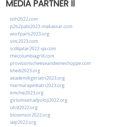
MEDIA PARTNER II
isth2022.com
p2b2pabi2023-makassar.com
wocfparis2023.org
sinc2023.com
scdlqatar2022-qa.com
thecolumbiagrill.com
provisionscheeseandwineshoppe.com
khedi2023.org
akademikgeriatri2023.org
marmarapediatri2023.org
emchie2023.org
girisimselradyoloji2022.org
utcd2022.org
biosensor2022.org
ialp2022.org