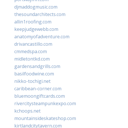
djmaddogmusic.com
thesoundarchitects.com
allin1roofing.com
keepjudgewebb.com
anatomyofadventure.com
drivancastillo.com
cmmedspa.com
midletontkd.com
gardensandgrills.com
basilfoodwine.com
nikko-tochigi.net
caribbean-corner.com
bluemoongiftcards.com
rivercitysteampunkexpo.com
kchoops.net
mountainsideskateshop.com
kirtlandcitytavern.com