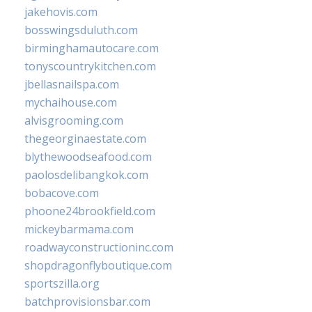
jakehovis.com
bosswingsduluth.com
birminghamautocare.com
tonyscountrykitchen.com
jbellasnailspa.com
mychaihouse.com
alvisgrooming.com
thegeorginaestate.com
blythewoodseafood.com
paolosdelibangkok.com
bobacove.com
phoone24brookfield.com
mickeybarmama.com
roadwayconstructioninc.com
shopdragonflyboutique.com
sportszilla.org
batchprovisionsbar.com