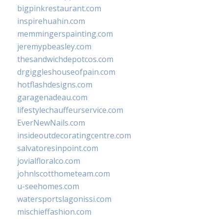
bigpinkrestaurant.com
inspirehuahin.com
memmingerspainting.com
jeremypbeasley.com
thesandwichdepotcos.com
drgiggleshouseofpain.com
hotflashdesigns.com
garagenadeau.com
lifestylechauffeurservice.com
EverNewNails.com
insideoutdecoratingcentre.com
salvatoresinpoint.com
jovialfloralco.com
johnlscotthometeam.com
u-seehomes.com
watersportslagonissi.com
mischieffashion.com