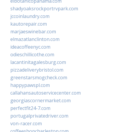
elbotanicopanama.com
shadyoaksrockportrvpark.com
jccoinlaundry.com
kautorepair.com
marjaeswinebar.com
elmazatlanclinton.com
ideacoffeenyc.com
odieschillicothe.com
lacantinitagalesburg.com
pizzadeliverybristol.com
greenstarsmogcheck.com
happypawspl.com
callahansautoservicecenter.com
georgiascornermarket.com
perfectfit24-7.com
portugalprivatedriver.com
von-racer.com
coffeeshopcharleston.com