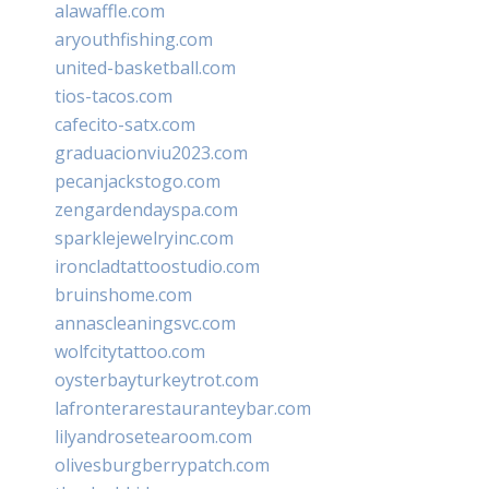
alawaffle.com
aryouthfishing.com
united-basketball.com
tios-tacos.com
cafecito-satx.com
graduacionviu2023.com
pecanjackstogo.com
zengardendayspa.com
sparklejewelryinc.com
ironcladtattoostudio.com
bruinshome.com
annascleaningsvc.com
wolfcitytattoo.com
oysterbayturkeytrot.com
lafronterarestauranteybar.com
lilyandrosetearoom.com
olivesburgberrypatch.com