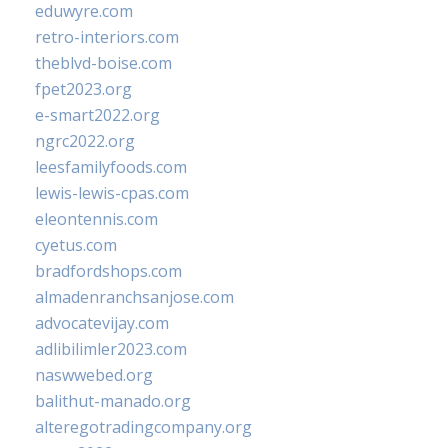
eduwyre.com
retro-interiors.com
theblvd-boise.com
fpet2023.org
e-smart2022.org
ngrc2022.org
leesfamilyfoods.com
lewis-lewis-cpas.com
eleontennis.com
cyetus.com
bradfordshops.com
almadenranchsanjose.com
advocatevijay.com
adlibilimler2023.com
naswwebed.org
balithut-manado.org
alteregotradingcompany.org