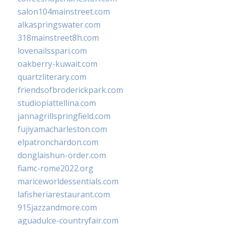
salon104mainstreet.com
alkaspringswater.com
318mainstreet8h.com
lovenailsspari.com
oakberry-kuwait.com
quartzliterary.com
friendsofbroderickpark.com
studiopiattellina.com
jannagrillspringfield.com
fujiyamacharleston.com
elpatronchardon.com
donglaishun-order.com
fiamc-rome2022.org
mariceworldessentials.com
lafisheriarestaurant.com
915jazzandmore.com
aguadulce-countryfair.com