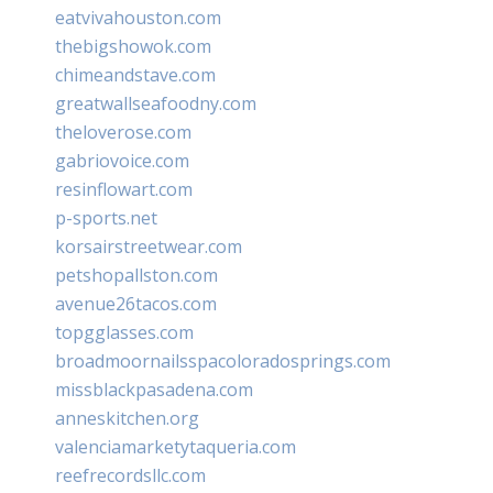
eatvivahouston.com
thebigshowok.com
chimeandstave.com
greatwallseafoodny.com
theloverose.com
gabriovoice.com
resinflowart.com
p-sports.net
korsairstreetwear.com
petshopallston.com
avenue26tacos.com
topgglasses.com
broadmoornailsspacoloradosprings.com
missblackpasadena.com
anneskitchen.org
valenciamarketytaqueria.com
reefrecordsllc.com