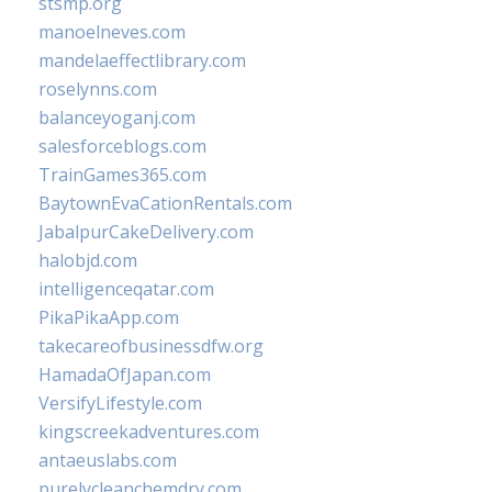
stsmp.org
manoelneves.com
mandelaeffectlibrary.com
roselynns.com
balanceyoganj.com
salesforceblogs.com
TrainGames365.com
BaytownEvaCationRentals.com
JabalpurCakeDelivery.com
halobjd.com
intelligenceqatar.com
PikaPikaApp.com
takecareofbusinessdfw.org
HamadaOfJapan.com
VersifyLifestyle.com
kingscreekadventures.com
antaeuslabs.com
purelycleanchemdry.com