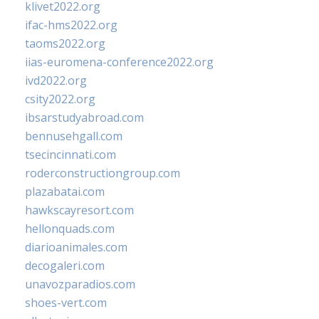
klivet2022.org
ifac-hms2022.org
taoms2022.org
iias-euromena-conference2022.org
ivd2022.org
csity2022.org
ibsarstudyabroad.com
bennusehgall.com
tsecincinnati.com
roderconstructiongroup.com
plazabatai.com
hawkscayresort.com
hellonquads.com
diarioanimales.com
decogaleri.com
unavozparadios.com
shoes-vert.com