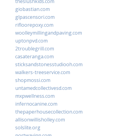
theslushkids.com
giobastian.com
glpascensori.com
rifloorepoxy.com
woolleymillingandpaving.com
uptonpvd.com
2troublegrill.com
casateranga.com
sticksandstonesstudiooh.com
walkers-treeservice.com
shopmossi.com
untamedcollectivesd.com
mxpwellness.com
infernocanine.com
thepaperhousecollection.com
allisonwillisholley.com
solslite.org
portwayinn.com