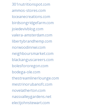
301nutritionspot.com
ammos-stores.com
loceanecreations.com
birdsongridgefarm.com
joiedevivblog.com
valera-amsterdam.com
libertybrandhemp.com
norwoodinnwi.com
neighboursmarket.com
blackanguscareers.com
bolesfororegon.com
bodega-ole.com
thestreamlinerlounge.com
mestrinorubanofc.com
novelatherton.com
nassvalleygardens.net
electjohnstewart.com