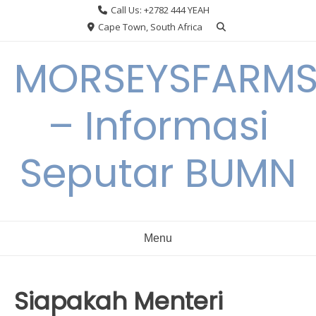
Skip
Call Us: +2782 444 YEAH
to
Cape Town, South Africa
content
MORSEYSFARM
– Informasi
Seputar BUMN
Menu
Siapakah Menteri