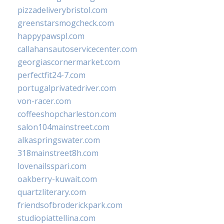
pizzadeliverybristol.com
greenstarsmogcheck.com
happypawspl.com
callahansautoservicecenter.com
georgiascornermarket.com
perfectfit24-7.com
portugalprivatedriver.com
von-racer.com
coffeeshopcharleston.com
salon104mainstreet.com
alkaspringswater.com
318mainstreet8h.com
lovenailsspari.com
oakberry-kuwait.com
quartzliterary.com
friendsofbroderickpark.com
studiopiattellina.com