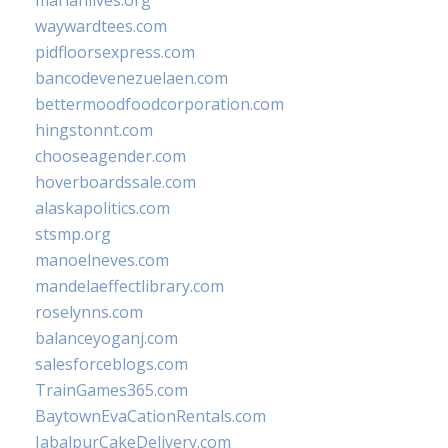
marianlives.org
waywardtees.com
pidfloorsexpress.com
bancodevenezuelaen.com
bettermoodfoodcorporation.com
hingstonnt.com
chooseagender.com
hoverboardssale.com
alaskapolitics.com
stsmp.org
manoelneves.com
mandelaeffectlibrary.com
roselynns.com
balanceyoganj.com
salesforceblogs.com
TrainGames365.com
BaytownEvaCationRentals.com
JabalpurCakeDelivery.com