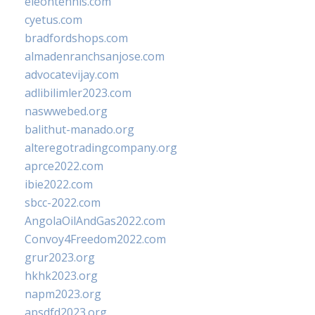
eleontennis.com
cyetus.com
bradfordshops.com
almadenranchsanjose.com
advocatevijay.com
adlibilimler2023.com
naswwebed.org
balithut-manado.org
alteregotradingcompany.org
aprce2022.com
ibie2022.com
sbcc-2022.com
AngolaOilAndGas2022.com
Convoy4Freedom2022.com
grur2023.org
hkhk2023.org
napm2023.org
apsdfd2023.org