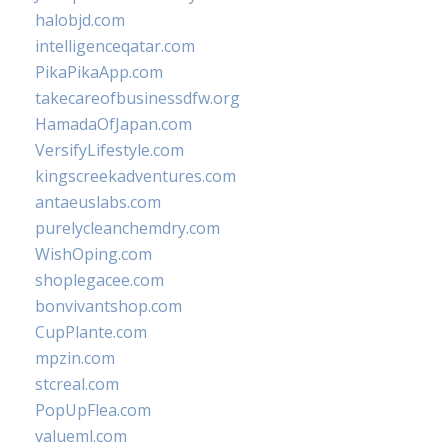
halobjd.com
intelligenceqatar.com
PikaPikaApp.com
takecareofbusinessdfw.org
HamadaOfJapan.com
VersifyLifestyle.com
kingscreekadventures.com
antaeuslabs.com
purelycleanchemdry.com
WishOping.com
shoplegacee.com
bonvivantshop.com
CupPlante.com
mpzin.com
stcreal.com
PopUpFlea.com
valueml.com