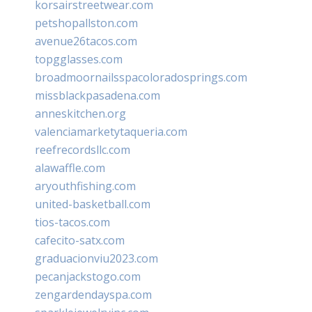
korsairstreetwear.com
petshopallston.com
avenue26tacos.com
topgglasses.com
broadmoornailsspacoloradosprings.com
missblackpasadena.com
anneskitchen.org
valenciamarketytaqueria.com
reefrecordsllc.com
alawaffle.com
aryouthfishing.com
united-basketball.com
tios-tacos.com
cafecito-satx.com
graduacionviu2023.com
pecanjackstogo.com
zengardendayspa.com