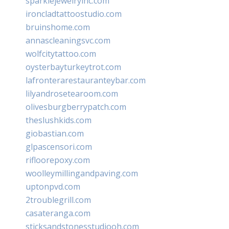
sparklejewelryinc.com
ironcladtattoostudio.com
bruinshome.com
annascleaningsvc.com
wolfcitytattoo.com
oysterbayturkeytrot.com
lafronterarestauranteybar.com
lilyandrosetearoom.com
olivesburgberrypatch.com
theslushkids.com
giobastian.com
glpascensori.com
rifloorepoxy.com
woolleymillingandpaving.com
uptonpvd.com
2troublegrill.com
casateranga.com
sticksandstonesstudiooh.com