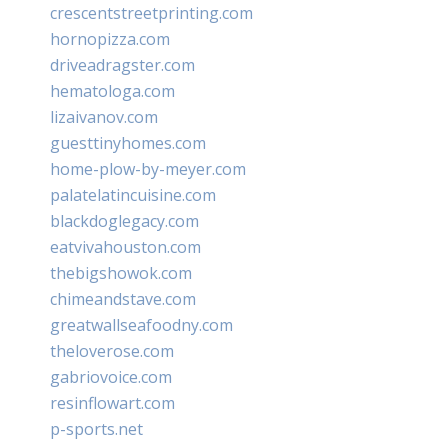
crescentstreetprinting.com
hornopizza.com
driveadragster.com
hematologa.com
lizaivanov.com
guesttinyhomes.com
home-plow-by-meyer.com
palatelatincuisine.com
blackdoglegacy.com
eatvivahouston.com
thebigshowok.com
chimeandstave.com
greatwallseafoodny.com
theloverose.com
gabriovoice.com
resinflowart.com
p-sports.net