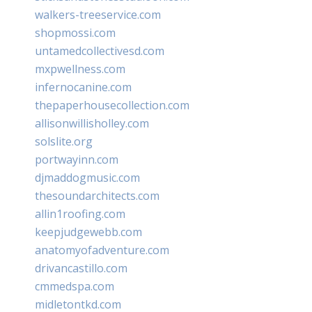
walkers-treeservice.com
shopmossi.com
untamedcollectivesd.com
mxpwellness.com
infernocanine.com
thepaperhousecollection.com
allisonwillisholley.com
solslite.org
portwayinn.com
djmaddogmusic.com
thesoundarchitects.com
allin1roofing.com
keepjudgewebb.com
anatomyofadventure.com
drivancastillo.com
cmmedspa.com
midletontkd.com