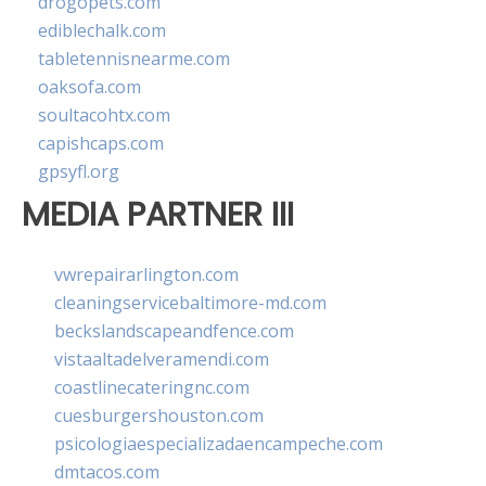
drogopets.com
ediblechalk.com
tabletennisnearme.com
oaksofa.com
soultacohtx.com
capishcaps.com
gpsyfl.org
MEDIA PARTNER III
vwrepairarlington.com
cleaningservicebaltimore-md.com
beckslandscapeandfence.com
vistaaltadelveramendi.com
coastlinecateringnc.com
cuesburgershouston.com
psicologiaespecializadaencampeche.com
dmtacos.com