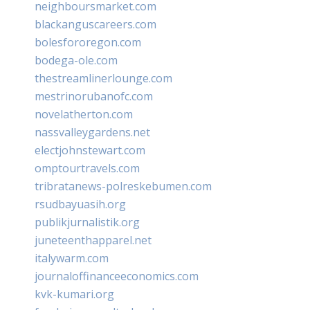
neighboursmarket.com
blackanguscareers.com
bolesfororegon.com
bodega-ole.com
thestreamlinerlounge.com
mestrinorubanofc.com
novelatherton.com
nassvalleygardens.net
electjohnstewart.com
omptourtravels.com
tribratanews-polreskebumen.com
rsudbayuasih.org
publikjurnalistik.org
juneteenthapparel.net
italywarm.com
journaloffinanceeconomics.com
kvk-kumari.org