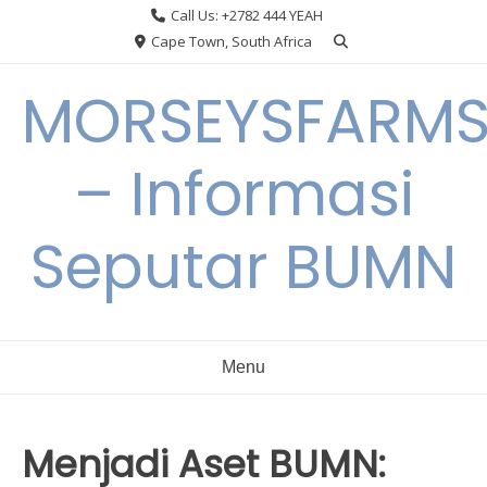
Skip
Call Us: +2782 444 YEAH
to
Cape Town, South Africa
content
MORSEYSFARM
– Informasi
Seputar BUMN
Menu
Menjadi Aset BUMN: