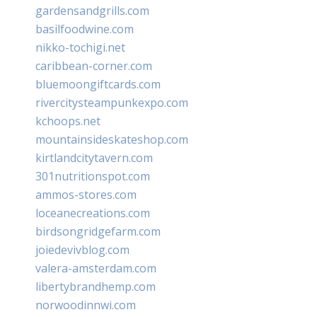
gardensandgrills.com
basilfoodwine.com
nikko-tochigi.net
caribbean-corner.com
bluemoongiftcards.com
rivercitysteampunkexpo.com
kchoops.net
mountainsideskateshop.com
kirtlandcitytavern.com
301nutritionspot.com
ammos-stores.com
loceanecreations.com
birdsongridgefarm.com
joiedevivblog.com
valera-amsterdam.com
libertybrandhemp.com
norwoodinnwi.com