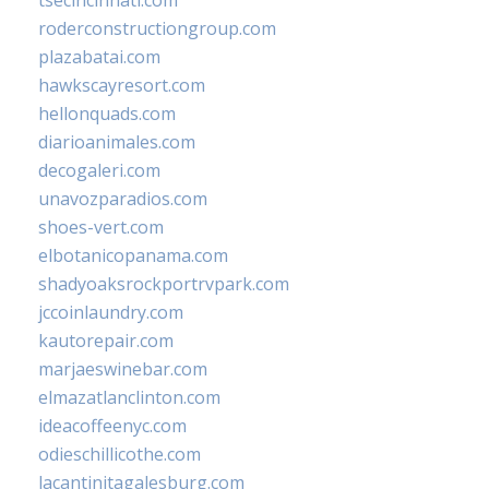
tsecincinnati.com
roderconstructiongroup.com
plazabatai.com
hawkscayresort.com
hellonquads.com
diarioanimales.com
decogaleri.com
unavozparadios.com
shoes-vert.com
elbotanicopanama.com
shadyoaksrockportrvpark.com
jccoinlaundry.com
kautorepair.com
marjaeswinebar.com
elmazatlanclinton.com
ideacoffeenyc.com
odieschillicothe.com
lacantinitagalesburg.com