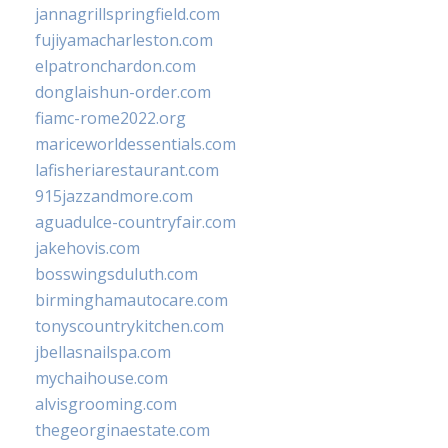
jannagrillspringfield.com
fujiyamacharleston.com
elpatronchardon.com
donglaishun-order.com
fiamc-rome2022.org
mariceworldessentials.com
lafisheriarestaurant.com
915jazzandmore.com
aguadulce-countryfair.com
jakehovis.com
bosswingsduluth.com
birminghamautocare.com
tonyscountrykitchen.com
jbellasnailspa.com
mychaihouse.com
alvisgrooming.com
thegeorginaestate.com