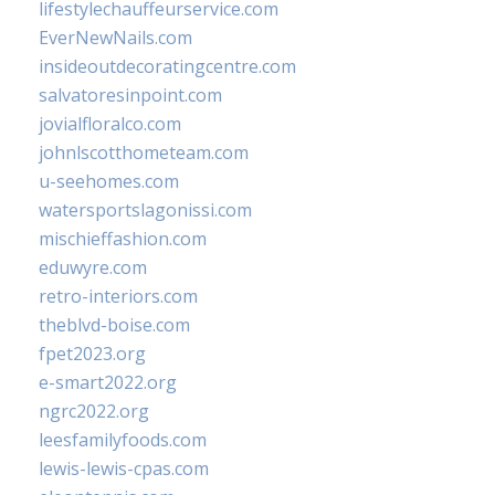
lifestylechauffeurservice.com
EverNewNails.com
insideoutdecoratingcentre.com
salvatoresinpoint.com
jovialfloralco.com
johnlscotthometeam.com
u-seehomes.com
watersportslagonissi.com
mischieffashion.com
eduwyre.com
retro-interiors.com
theblvd-boise.com
fpet2023.org
e-smart2022.org
ngrc2022.org
leesfamilyfoods.com
lewis-lewis-cpas.com