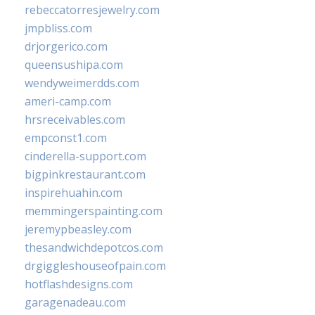
rebeccatorresjewelry.com
jmpbliss.com
drjorgerico.com
queensushipa.com
wendyweimerdds.com
ameri-camp.com
hrsreceivables.com
empconst1.com
cinderella-support.com
bigpinkrestaurant.com
inspirehuahin.com
memmingerspainting.com
jeremypbeasley.com
thesandwichdepotcos.com
drgiggleshouseofpain.com
hotflashdesigns.com
garagenadeau.com