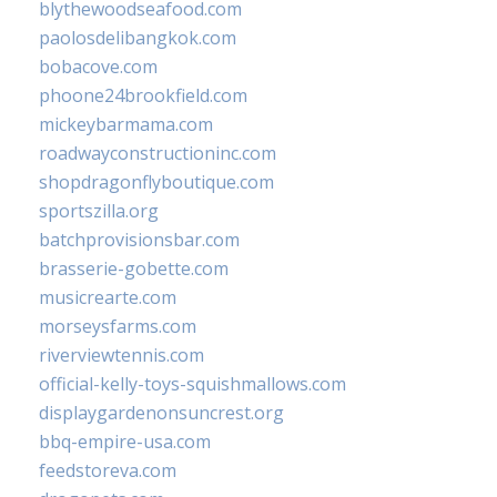
blythewoodseafood.com
paolosdelibangkok.com
bobacove.com
phoone24brookfield.com
mickeybarmama.com
roadwayconstructioninc.com
shopdragonflyboutique.com
sportszilla.org
batchprovisionsbar.com
brasserie-gobette.com
musicrearte.com
morseysfarms.com
riverviewtennis.com
official-kelly-toys-squishmallows.com
displaygardenonsuncrest.org
bbq-empire-usa.com
feedstoreva.com