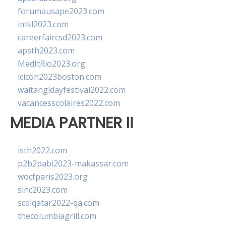
forumausape2023.com
imkl2023.com
careerfaircsd2023.com
apsth2023.com
MedItRio2023.org
lcicon2023boston.com
waitangidayfestival2022.com
vacancesscolaires2022.com
MEDIA PARTNER II
isth2022.com
p2b2pabi2023-makassar.com
wocfparis2023.org
sinc2023.com
scdlqatar2022-qa.com
thecolumbiagrill.com