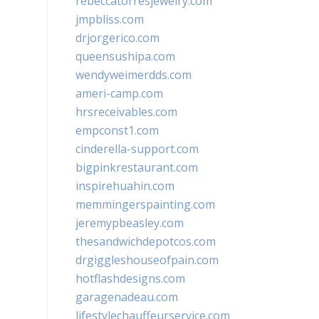
rebeccatorresjewelry.com
jmpbliss.com
drjorgerico.com
queensushipa.com
wendyweimerdds.com
ameri-camp.com
hrsreceivables.com
empconst1.com
cinderella-support.com
bigpinkrestaurant.com
inspirehuahin.com
memmingerspainting.com
jeremypbeasley.com
thesandwichdepotcos.com
drgiggleshouseofpain.com
hotflashdesigns.com
garagenadeau.com
lifestylechauffeurservice.com