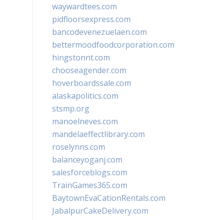
waywardtees.com
pidfloorsexpress.com
bancodevenezuelaen.com
bettermoodfoodcorporation.com
hingstonnt.com
chooseagender.com
hoverboardssale.com
alaskapolitics.com
stsmp.org
manoelneves.com
mandelaeffectlibrary.com
roselynns.com
balanceyoganj.com
salesforceblogs.com
TrainGames365.com
BaytownEvaCationRentals.com
JabalpurCakeDelivery.com