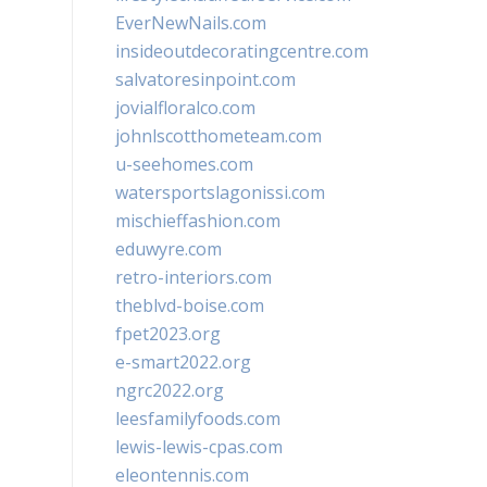
EverNewNails.com
insideoutdecoratingcentre.com
salvatoresinpoint.com
jovialfloralco.com
johnlscotthometeam.com
u-seehomes.com
watersportslagonissi.com
mischieffashion.com
eduwyre.com
retro-interiors.com
theblvd-boise.com
fpet2023.org
e-smart2022.org
ngrc2022.org
leesfamilyfoods.com
lewis-lewis-cpas.com
eleontennis.com