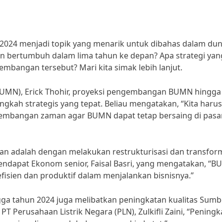
24 menjadi topik yang menarik untuk dibahas dalam dun
 bertumbuh dalam lima tahun ke depan? Apa strategi yan
mbangan tersebut? Mari kita simak lebih lanjut.
BUMN), Erick Thohir, proyeksi pengembangan BUMN hingga
gkah strategis yang tepat. Beliau mengatakan, “Kita harus
kembangan zaman agar BUMN dapat tetap bersaing di pasa
ukan adalah dengan melakukan restrukturisasi dan transfor
endapat Ekonom senior, Faisal Basri, yang mengatakan, “
efisien dan produktif dalam menjalankan bisnisnya.”
ga tahun 2024 juga melibatkan peningkatan kualitas Sumb
 Perusahaan Listrik Negara (PLN), Zulkifli Zaini, “Peningk