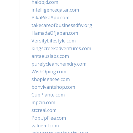
halobjd.com
intelligenceqatar.com
PikaPikaApp.com
takecareofbusinessdfw.org
HamadaOfJapan.com
VersifyLifestyle.com
kingscreekadventures.com
antaeuslabs.com
purelycleanchemdry.com
WishOping.com
shoplegacee.com
bonvivantshop.com
CupPlante.com
mpzin.com
stcreal.com
PopUpFlea.com
valueml.com