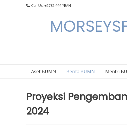
Skip
Call Us: +2782 444 YEAH
to
content
MORSEYSF
Aset BUMN
Berita BUMN
Mentri 
Proyeksi Pengemba
2024