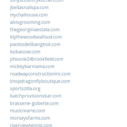
tonyscountrykitchen.com
jbellasnailspa.com
mychaihouse.com
alvisgrooming.com
thegeorginaestate.com
blythewoodseafood.com
paolosdelibangkok.com
bobacove.com
phoone24brookfield.com
mickeybarmama.com
roadwayconstructioninc.com
shopdragonflyboutique.com
sportszilla.org
batchprovisionsbar.com
brasserie-gobette.com
musicrearte.com
morseysfarms.com
riverviewtennis.com