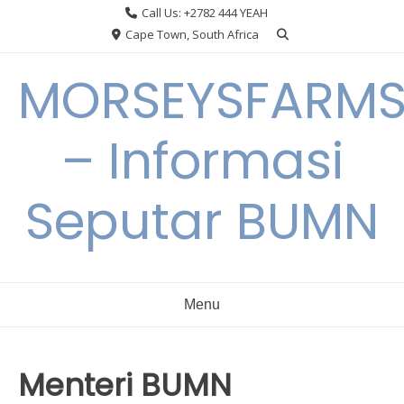
Skip
Call Us: +2782 444 YEAH
to
Cape Town, South Africa
content
MORSEYSFARM
– Informasi
Seputar BUMN
Menu
Menteri BUMN