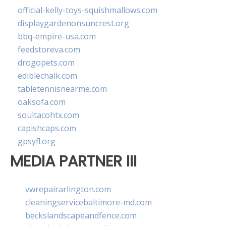
official-kelly-toys-squishmallows.com
displaygardenonsuncrest.org
bbq-empire-usa.com
feedstoreva.com
drogopets.com
ediblechalk.com
tabletennisnearme.com
oaksofa.com
soultacohtx.com
capishcaps.com
gpsyfl.org
MEDIA PARTNER III
vwrepairarlington.com
cleaningservicebaltimore-md.com
beckslandscapeandfence.com