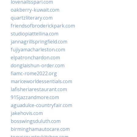
lovenailsspari.com
oakberry-kuwait.com
quartzliterary.com
friendsofbroderickpark.com
studiopiattellina.com
jannagrillspringfield.com
fujiyamacharleston.com
elpatronchardon.com
donglaishun-order.com
fiamc-rome2022.org
mariceworldessentials.com
lafisheriarestaurant.com
915jazzandmore.com
aguadulce-countryfair.com
jakehovis.com
bosswingsduluth.com
birminghamautocare.com