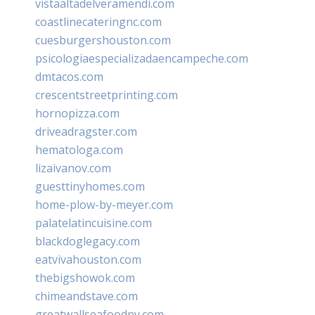
vistaaltadelveramendi.com
coastlinecateringnc.com
cuesburgershouston.com
psicologiaespecializadaencampeche.com
dmtacos.com
crescentstreetprinting.com
hornopizza.com
driveadragster.com
hematologa.com
lizaivanov.com
guesttinyhomes.com
home-plow-by-meyer.com
palatelatincuisine.com
blackdoglegacy.com
eatvivahouston.com
thebigshowok.com
chimeandstave.com
greatwallseafoodny.com