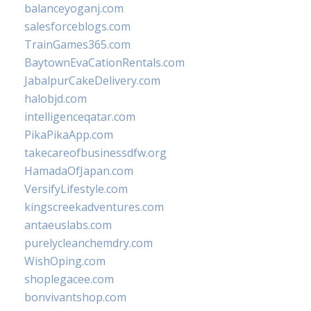
balanceyoganj.com
salesforceblogs.com
TrainGames365.com
BaytownEvaCationRentals.com
JabalpurCakeDelivery.com
halobjd.com
intelligenceqatar.com
PikaPikaApp.com
takecareofbusinessdfw.org
HamadaOfJapan.com
VersifyLifestyle.com
kingscreekadventures.com
antaeuslabs.com
purelycleanchemdry.com
WishOping.com
shoplegacee.com
bonvivantshop.com