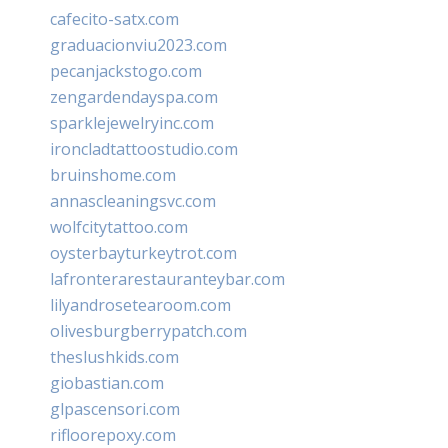
cafecito-satx.com
graduacionviu2023.com
pecanjackstogo.com
zengardendayspa.com
sparklejewelryinc.com
ironcladtattoostudio.com
bruinshome.com
annascleaningsvc.com
wolfcitytattoo.com
oysterbayturkeytrot.com
lafronterarestauranteybar.com
lilyandrosetearoom.com
olivesburgberrypatch.com
theslushkids.com
giobastian.com
glpascensori.com
rifloorepoxy.com