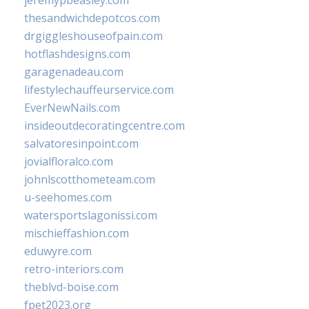
jeremypbeasley.com
thesandwichdepotcos.com
drgiggleshouseofpain.com
hotflashdesigns.com
garagenadeau.com
lifestylechauffeurservice.com
EverNewNails.com
insideoutdecoratingcentre.com
salvatoresinpoint.com
jovialfloralco.com
johnlscotthometeam.com
u-seehomes.com
watersportslagonissi.com
mischieffashion.com
eduwyre.com
retro-interiors.com
theblvd-boise.com
fpet2023.org