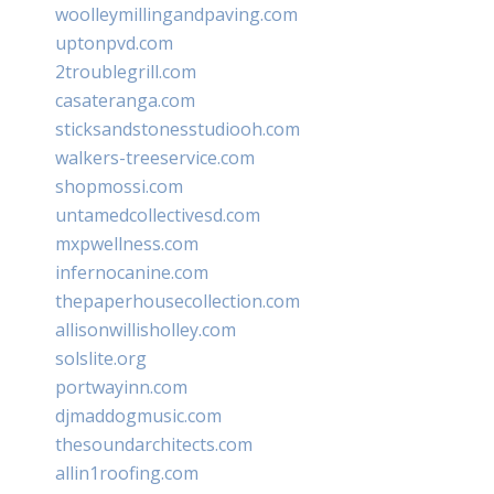
woolleymillingandpaving.com
uptonpvd.com
2troublegrill.com
casateranga.com
sticksandstonesstudiooh.com
walkers-treeservice.com
shopmossi.com
untamedcollectivesd.com
mxpwellness.com
infernocanine.com
thepaperhousecollection.com
allisonwillisholley.com
solslite.org
portwayinn.com
djmaddogmusic.com
thesoundarchitects.com
allin1roofing.com