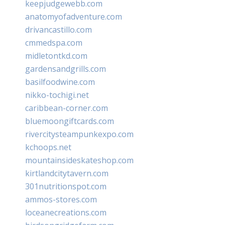
keepjudgewebb.com
anatomyofadventure.com
drivancastillo.com
cmmedspa.com
midletontkd.com
gardensandgrills.com
basilfoodwine.com
nikko-tochigi.net
caribbean-corner.com
bluemoongiftcards.com
rivercitysteampunkexpo.com
kchoops.net
mountainsideskateshop.com
kirtlandcitytavern.com
301nutritionspot.com
ammos-stores.com
loceanecreations.com