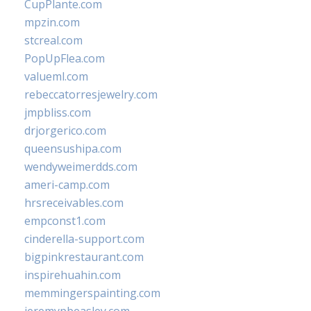
CupPlante.com
mpzin.com
stcreal.com
PopUpFlea.com
valueml.com
rebeccatorresjewelry.com
jmpbliss.com
drjorgerico.com
queensushipa.com
wendyweimerdds.com
ameri-camp.com
hrsreceivables.com
empconst1.com
cinderella-support.com
bigpinkrestaurant.com
inspirehuahin.com
memmingerspainting.com