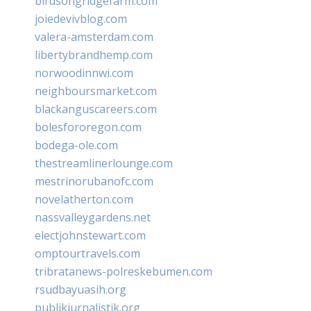
birdsongridgefarm.com
joiedevivblog.com
valera-amsterdam.com
libertybrandhemp.com
norwoodinnwi.com
neighboursmarket.com
blackanguscareers.com
bolesfororegon.com
bodega-ole.com
thestreamlinerlounge.com
mestrinorubanofc.com
novelatherton.com
nassvalleygardens.net
electjohnstewart.com
omptourtravels.com
tribratanews-polreskebumen.com
rsudbayuasih.org
publikjurnalistik.org