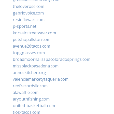
theloverose.com
gabriovoice.com
resinflowart.com
p-sports.net
korsairstreetwear.com
petshopallston.com
avenue26tacos.com
topgglasses.com
broadmoornailsspacoloradosprings.com
missblackpasadena.com
anneskitchen.org
valenciamarketytaqueria.com
reefrecordsllc.com
alawaffle.com
aryouthfishing.com
united-basketball.com
tios-tacos.com