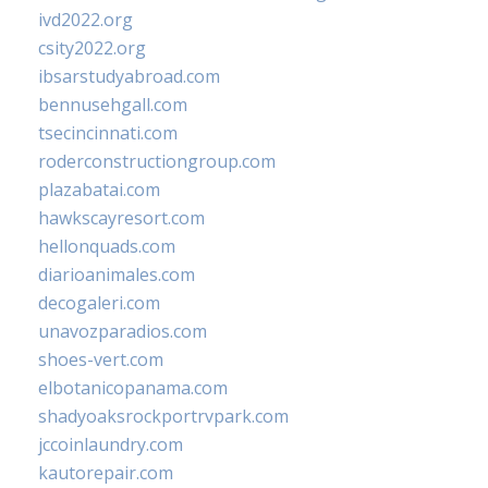
ivd2022.org
csity2022.org
ibsarstudyabroad.com
bennusehgall.com
tsecincinnati.com
roderconstructiongroup.com
plazabatai.com
hawkscayresort.com
hellonquads.com
diarioanimales.com
decogaleri.com
unavozparadios.com
shoes-vert.com
elbotanicopanama.com
shadyoaksrockportrvpark.com
jccoinlaundry.com
kautorepair.com