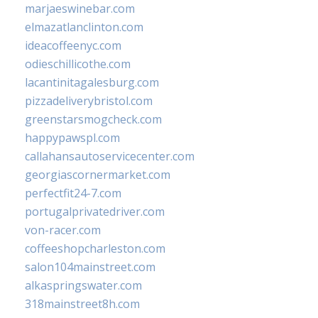
marjaeswinebar.com
elmazatlanclinton.com
ideacoffeenyc.com
odieschillicothe.com
lacantinitagalesburg.com
pizzadeliverybristol.com
greenstarsmogcheck.com
happypawspl.com
callahansautoservicecenter.com
georgiascornermarket.com
perfectfit24-7.com
portugalprivatedriver.com
von-racer.com
coffeeshopcharleston.com
salon104mainstreet.com
alkaspringswater.com
318mainstreet8h.com