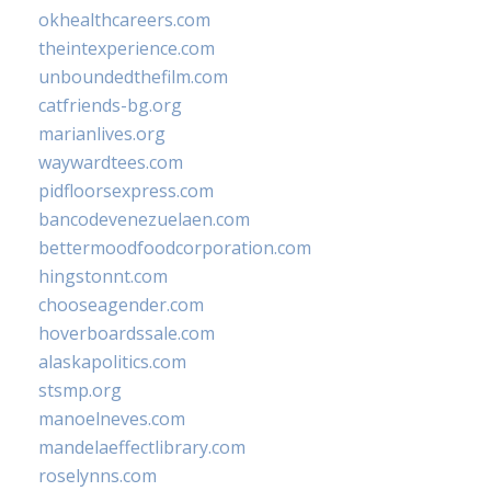
okhealthcareers.com
theintexperience.com
unboundedthefilm.com
catfriends-bg.org
marianlives.org
waywardtees.com
pidfloorsexpress.com
bancodevenezuelaen.com
bettermoodfoodcorporation.com
hingstonnt.com
chooseagender.com
hoverboardssale.com
alaskapolitics.com
stsmp.org
manoelneves.com
mandelaeffectlibrary.com
roselynns.com