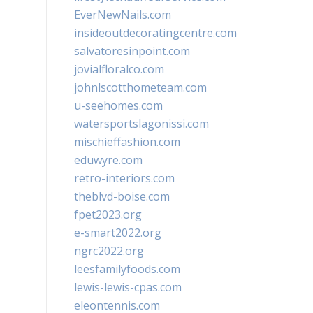
EverNewNails.com
insideoutdecoratingcentre.com
salvatoresinpoint.com
jovialfloralco.com
johnlscotthometeam.com
u-seehomes.com
watersportslagonissi.com
mischieffashion.com
eduwyre.com
retro-interiors.com
theblvd-boise.com
fpet2023.org
e-smart2022.org
ngrc2022.org
leesfamilyfoods.com
lewis-lewis-cpas.com
eleontennis.com