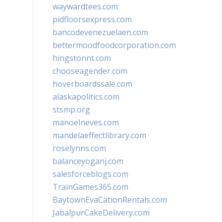
waywardtees.com
pidfloorsexpress.com
bancodevenezuelaen.com
bettermoodfoodcorporation.com
hingstonnt.com
chooseagender.com
hoverboardssale.com
alaskapolitics.com
stsmp.org
manoelneves.com
mandelaeffectlibrary.com
roselynns.com
balanceyoganj.com
salesforceblogs.com
TrainGames365.com
BaytownEvaCationRentals.com
JabalpurCakeDelivery.com