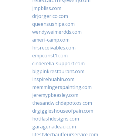
rebeccatorresjewelry.com
jmpbliss.com
drjorgerico.com
queensushipa.com
wendyweimerdds.com
ameri-camp.com
hrsreceivables.com
empconst1.com
cinderella-support.com
bigpinkrestaurant.com
inspirehuahin.com
memmingerspainting.com
jeremypbeasley.com
thesandwichdepotcos.com
drgiggleshouseofpain.com
hotflashdesigns.com
garagenadeau.com
lifestylechauffeurservice.com