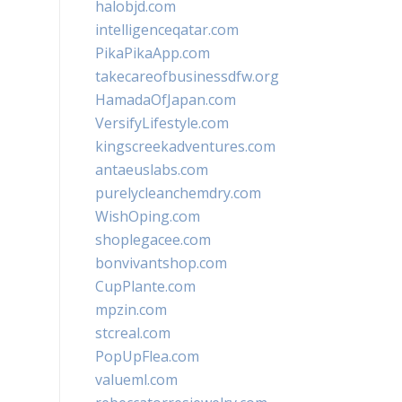
halobjd.com
intelligenceqatar.com
PikaPikaApp.com
takecareofbusinessdfw.org
HamadaOfJapan.com
VersifyLifestyle.com
kingscreekadventures.com
antaeuslabs.com
purelycleanchemdry.com
WishOping.com
shoplegacee.com
bonvivantshop.com
CupPlante.com
mpzin.com
stcreal.com
PopUpFlea.com
valueml.com