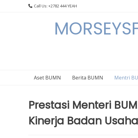
Skip
Call Us: +2782 444 YEAH
to
content
MORSEYSF
Aset BUMN
Berita BUMN
Mentri 
Prestasi Menteri B
Kinerja Badan Usaha