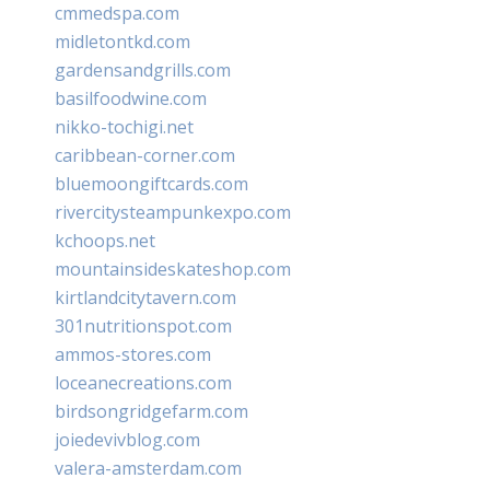
cmmedspa.com
midletontkd.com
gardensandgrills.com
basilfoodwine.com
nikko-tochigi.net
caribbean-corner.com
bluemoongiftcards.com
rivercitysteampunkexpo.com
kchoops.net
mountainsideskateshop.com
kirtlandcitytavern.com
301nutritionspot.com
ammos-stores.com
loceanecreations.com
birdsongridgefarm.com
joiedevivblog.com
valera-amsterdam.com