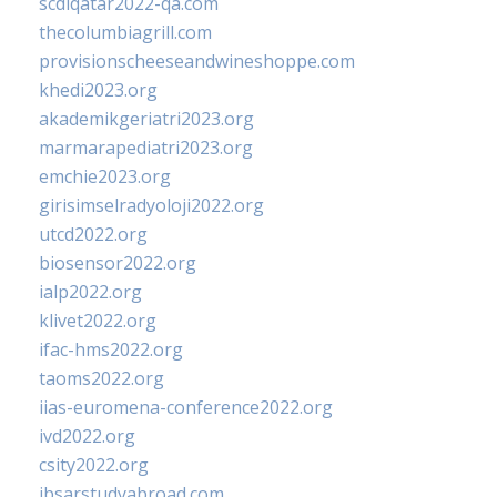
scdlqatar2022-qa.com
thecolumbiagrill.com
provisionscheeseandwineshoppe.com
khedi2023.org
akademikgeriatri2023.org
marmarapediatri2023.org
emchie2023.org
girisimselradyoloji2022.org
utcd2022.org
biosensor2022.org
ialp2022.org
klivet2022.org
ifac-hms2022.org
taoms2022.org
iias-euromena-conference2022.org
ivd2022.org
csity2022.org
ibsarstudyabroad.com