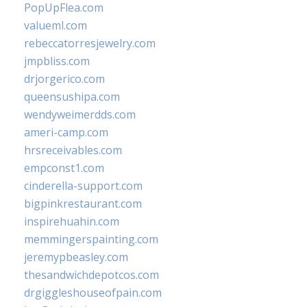
PopUpFlea.com
valueml.com
rebeccatorresjewelry.com
jmpbliss.com
drjorgerico.com
queensushipa.com
wendyweimerdds.com
ameri-camp.com
hrsreceivables.com
empconst1.com
cinderella-support.com
bigpinkrestaurant.com
inspirehuahin.com
memmingerspainting.com
jeremypbeasley.com
thesandwichdepotcos.com
drgiggleshouseofpain.com