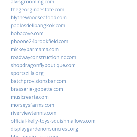
alvisgrooming.com
thegeorginaestate.com
blythewoodseafood.com
paolosdelibangkok.com
bobacove.com
phoone24brookfield.com
mickeybarmama.com
roadwayconstructioninc.com
shopdragonflyboutique.com
sportszilla.org
batchprovisionsbar.com
brasserie-gobette.com
musicrearte.com
morseysfarms.com
riverviewtennis.com
official-kelly-toys-squishmallows.com
displaygardenonsuncrest.org
bbq-empire-usa.com