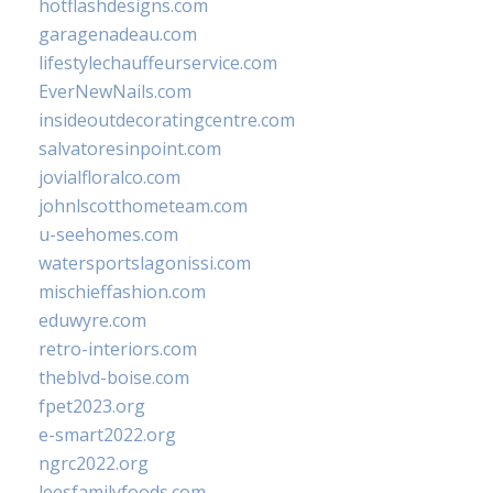
hotflashdesigns.com
garagenadeau.com
lifestylechauffeurservice.com
EverNewNails.com
insideoutdecoratingcentre.com
salvatoresinpoint.com
jovialfloralco.com
johnlscotthometeam.com
u-seehomes.com
watersportslagonissi.com
mischieffashion.com
eduwyre.com
retro-interiors.com
theblvd-boise.com
fpet2023.org
e-smart2022.org
ngrc2022.org
leesfamilyfoods.com