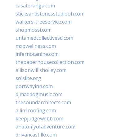
casateranga.com
sticksandstonesstudiooh.com
walkers-treeservice.com
shopmossi.com
untamedcollectivesd.com
mxpwellness.com
infernocanine.com
thepaperhousecollection.com
allisonwillisholley.com
solslite.org
portwayinn.com
djmaddogmusic.com
thesoundarchitects.com
allin1roofing.com
keepjudgewebb.com
anatomyofadventure.com
drivancastillo.com