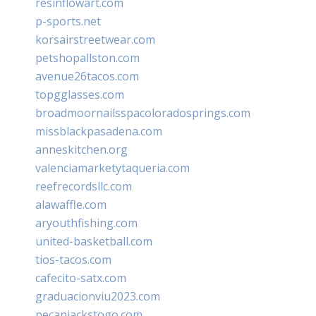
resinflowart.com
p-sports.net
korsairstreetwear.com
petshopallston.com
avenue26tacos.com
topgglasses.com
broadmoornailsspacoloradosprings.com
missblackpasadena.com
anneskitchen.org
valenciamarketytaqueria.com
reefrecordsllc.com
alawaffle.com
aryouthfishing.com
united-basketball.com
tios-tacos.com
cafecito-satx.com
graduacionviu2023.com
pecanjackstogo.com