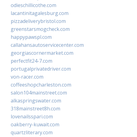
odieschillicothe.com
lacantinitagalesburg.com
pizzadeliverybristol.com
greenstarsmogcheck.com
happypawspl.com
callahansautoservicecenter.com
georgiascornermarket.com
perfectfit24-7.com
portugalprivatedriver.com
von-racer.com
coffeeshopcharleston.com
salon104mainstreet.com
alkaspringswater.com
318mainstreet8h.com
lovenailsspari.com
oakberry-kuwait.com
quartzliterary.com