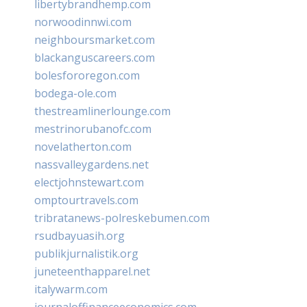
libertybrandhemp.com
norwoodinnwi.com
neighboursmarket.com
blackanguscareers.com
bolesfororegon.com
bodega-ole.com
thestreamlinerlounge.com
mestrinorubanofc.com
novelatherton.com
nassvalleygardens.net
electjohnstewart.com
omptourtravels.com
tribratanews-polreskebumen.com
rsudbayuasih.org
publikjurnalistik.org
juneteenthapparel.net
italywarm.com
journaloffinanceeconomics.com