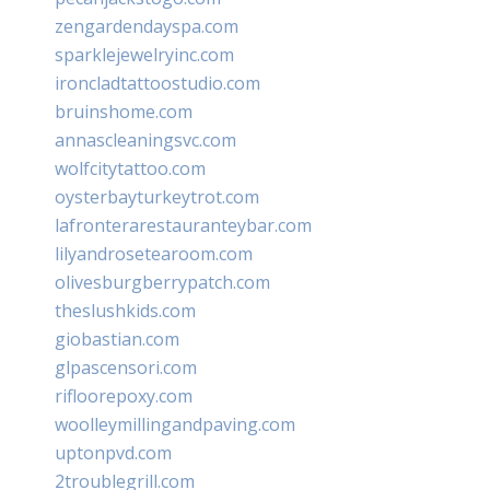
zengardendayspa.com
sparklejewelryinc.com
ironcladtattoostudio.com
bruinshome.com
annascleaningsvc.com
wolfcitytattoo.com
oysterbayturkeytrot.com
lafronterarestauranteybar.com
lilyandrosetearoom.com
olivesburgberrypatch.com
theslushkids.com
giobastian.com
glpascensori.com
rifloorepoxy.com
woolleymillingandpaving.com
uptonpvd.com
2troublegrill.com