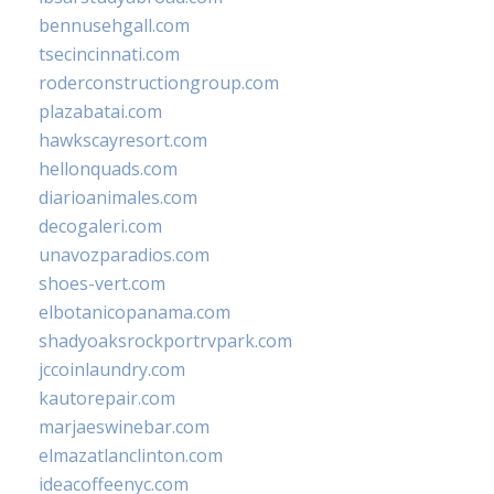
bennusehgall.com
tsecincinnati.com
roderconstructiongroup.com
plazabatai.com
hawkscayresort.com
hellonquads.com
diarioanimales.com
decogaleri.com
unavozparadios.com
shoes-vert.com
elbotanicopanama.com
shadyoaksrockportrvpark.com
jccoinlaundry.com
kautorepair.com
marjaeswinebar.com
elmazatlanclinton.com
ideacoffeenyc.com