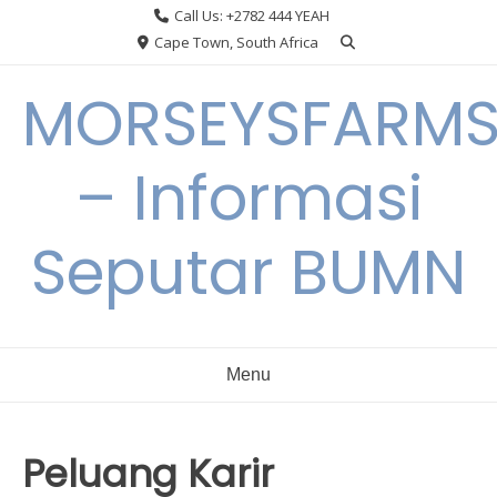
Skip
Call Us: +2782 444 YEAH
to
Cape Town, South Africa
content
MORSEYSFARM
– Informasi
Seputar BUMN
Menu
Peluang Karir