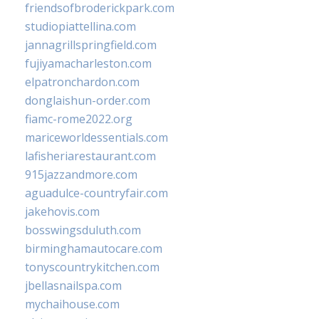
friendsofbroderickpark.com
studiopiattellina.com
jannagrillspringfield.com
fujiyamacharleston.com
elpatronchardon.com
donglaishun-order.com
fiamc-rome2022.org
mariceworldessentials.com
lafisheriarestaurant.com
915jazzandmore.com
aguadulce-countryfair.com
jakehovis.com
bosswingsduluth.com
birminghamautocare.com
tonyscountrykitchen.com
jbellasnailspa.com
mychaihouse.com