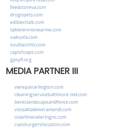
feedstoreva.com
drogopets.com
ediblechalk.com
tabletennisnearme.com
oaksofa.com
soultacohtx.com
capishcaps.com
gpsyfl.org
MEDIA PARTNER III
vwrepairarlington.com
cleaningservicebaltimore-md.com
beckslandscapeandfence.com
vistaaltadelveramendi.com
coastlinecateringnc.com
cuesburgershouston.com