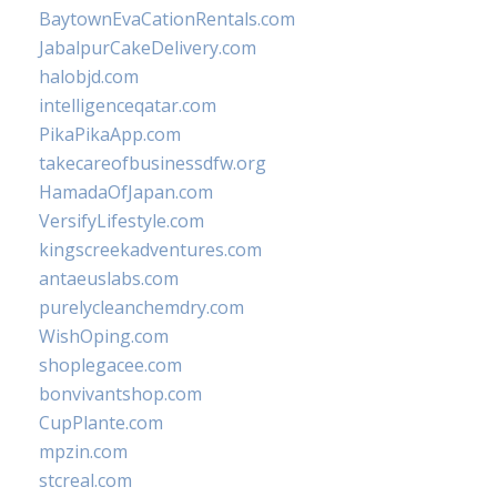
BaytownEvaCationRentals.com
JabalpurCakeDelivery.com
halobjd.com
intelligenceqatar.com
PikaPikaApp.com
takecareofbusinessdfw.org
HamadaOfJapan.com
VersifyLifestyle.com
kingscreekadventures.com
antaeuslabs.com
purelycleanchemdry.com
WishOping.com
shoplegacee.com
bonvivantshop.com
CupPlante.com
mpzin.com
stcreal.com