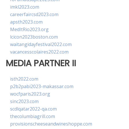
imkl2023.com
careerfaircsd2023.com
apsth2023.com
MedItRio2023.org
lcicon2023boston.com
waitangidayfestival2022.com
vacancesscolaires2022.com
MEDIA PARTNER II
isth2022.com
p2b2pabi2023-makassar.com
wocfparis2023.org
sinc2023.com
scdlqatar2022-qa.com
thecolumbiagrill.com
provisionscheeseandwineshoppe.com