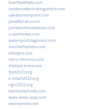
EverNewNails.com
insideoutdecoratingcentre.com
salvatoresinpoint.com
jovialfloralco.com
johnlscotthometeam.com
u-seehomes.com
watersportslagonissi.com
mischieffashion.com
eduwyre.com
retro-interiors.com
theblvd-boise.com
fpet2023.org
e-smart2022.org
ngrc2022.org
leesfamilyfoods.com
lewis-lewis-cpas.com
eleontennis.com