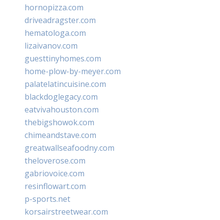
hornopizza.com
driveadragster.com
hematologa.com
lizaivanov.com
guesttinyhomes.com
home-plow-by-meyer.com
palatelatincuisine.com
blackdoglegacy.com
eatvivahouston.com
thebigshowok.com
chimeandstave.com
greatwallseafoodny.com
theloverose.com
gabriovoice.com
resinflowart.com
p-sports.net
korsairstreetwear.com