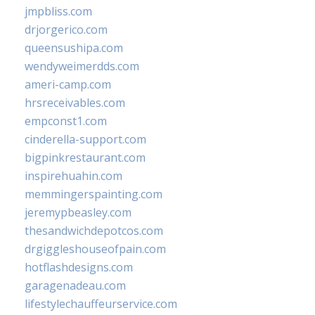
jmpbliss.com
drjorgerico.com
queensushipa.com
wendyweimerdds.com
ameri-camp.com
hrsreceivables.com
empconst1.com
cinderella-support.com
bigpinkrestaurant.com
inspirehuahin.com
memmingerspainting.com
jeremypbeasley.com
thesandwichdepotcos.com
drgiggleshouseofpain.com
hotflashdesigns.com
garagenadeau.com
lifestylechauffeurservice.com