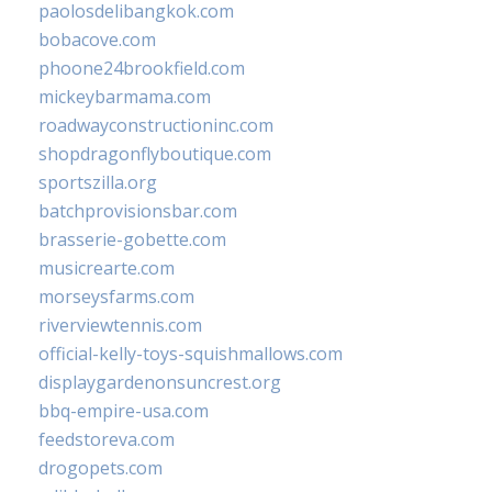
paolosdelibangkok.com
bobacove.com
phoone24brookfield.com
mickeybarmama.com
roadwayconstructioninc.com
shopdragonflyboutique.com
sportszilla.org
batchprovisionsbar.com
brasserie-gobette.com
musicrearte.com
morseysfarms.com
riverviewtennis.com
official-kelly-toys-squishmallows.com
displaygardenonsuncrest.org
bbq-empire-usa.com
feedstoreva.com
drogopets.com