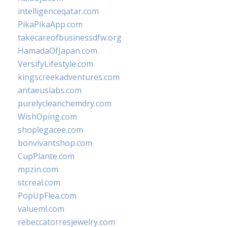
intelligenceqatar.com
PikaPikaApp.com
takecareofbusinessdfw.org
HamadaOfJapan.com
VersifyLifestyle.com
kingscreekadventures.com
antaeuslabs.com
purelycleanchemdry.com
WishOping.com
shoplegacee.com
bonvivantshop.com
CupPlante.com
mpzin.com
stcreal.com
PopUpFlea.com
valueml.com
rebeccatorresjewelry.com