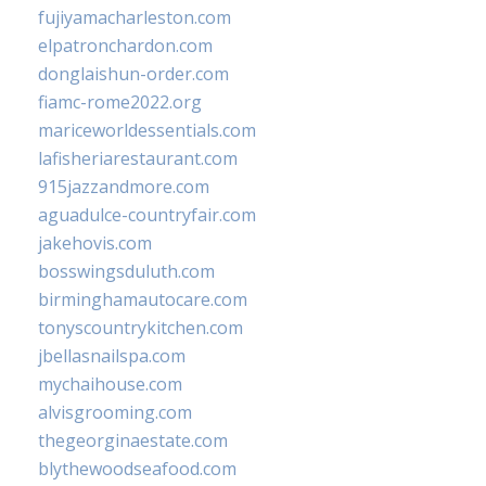
fujiyamacharleston.com
elpatronchardon.com
donglaishun-order.com
fiamc-rome2022.org
mariceworldessentials.com
lafisheriarestaurant.com
915jazzandmore.com
aguadulce-countryfair.com
jakehovis.com
bosswingsduluth.com
birminghamautocare.com
tonyscountrykitchen.com
jbellasnailspa.com
mychaihouse.com
alvisgrooming.com
thegeorginaestate.com
blythewoodseafood.com