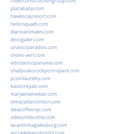
roderconstructiongroup.com
plazabatai.com
hawkscayresort.com
hellonquads.com
diarioanimales.com
decogaleri.com
unavozparadios.com
shoes-vert.com
elbotanicopanama.com
shadyoaksrockportrvpark.com
jccoinlaundry.com
kautorepair.com
marjaeswinebar.com
elmazatlanclinton.com
ideacoffeenyc.com
odieschillicothe.com
lacantinitagalesburg.com
pizzadeliverybristol.com