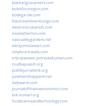
blackanguscareers.com
bolesfororegon.com
bodega-ole.com
thestreamlinerlounge.com
mestrinorubanofc.com
novelatherton.com
nassvalleygardens.net
electjohnstewart.com
omptourtravels.com
tribratanews-polreskebumen.com
rsudbayuasih.org
publikjurnalistik.org
juneteenthapparel.net
italywarm.com
journaloffinanceeconomics.com
kvk-kumari.org
foodscienceandtechnology.com