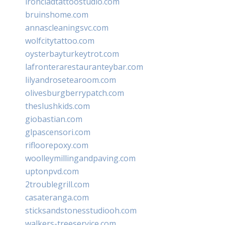
ironcladtattoostudio.com
bruinshome.com
annascleaningsvc.com
wolfcitytattoo.com
oysterbayturkeytrot.com
lafronterarestauranteybar.com
lilyandrosetearoom.com
olivesburgberrypatch.com
theslushkids.com
giobastian.com
glpascensori.com
rifloorepoxy.com
woolleymillingandpaving.com
uptonpvd.com
2troublegrill.com
casateranga.com
sticksandstonesstudiooh.com
walkers-treeservice.com