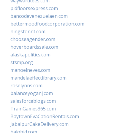
waywardtees.com
pidfloorsexpress.com
bancodevenezuelaen.com
bettermoodfoodcorporation.com
hingstonnt.com
chooseagender.com
hoverboardssale.com
alaskapolitics.com
stsmp.org
manoelneves.com
mandelaeffectlibrary.com
roselynns.com
balanceyoganj.com
salesforceblogs.com
TrainGames365.com
BaytownEvaCationRentals.com
JabalpurCakeDelivery.com
halobjd.com