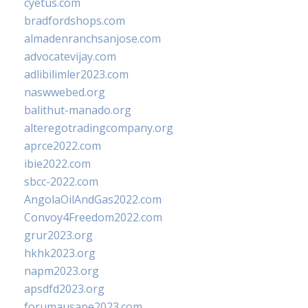
cyetus.com
bradfordshops.com
almadenranchsanjose.com
advocatevijay.com
adlibilimler2023.com
naswwebed.org
balithut-manado.org
alteregotradingcompany.org
aprce2022.com
ibie2022.com
sbcc-2022.com
AngolaOilAndGas2022.com
Convoy4Freedom2022.com
grur2023.org
hkhk2023.org
napm2023.org
apsdfd2023.org
forumausape2023.com