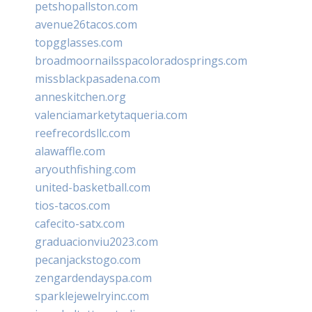
petshopallston.com
avenue26tacos.com
topgglasses.com
broadmoornailsspacoloradosprings.com
missblackpasadena.com
anneskitchen.org
valenciamarketytaqueria.com
reefrecordsllc.com
alawaffle.com
aryouthfishing.com
united-basketball.com
tios-tacos.com
cafecito-satx.com
graduacionviu2023.com
pecanjackstogo.com
zengardendayspa.com
sparklejewelryinc.com