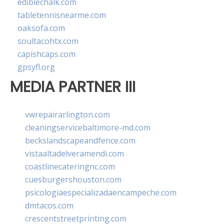
ediblechalk.com
tabletennisnearme.com
oaksofa.com
soultacohtx.com
capishcaps.com
gpsyfl.org
MEDIA PARTNER III
vwrepairarlington.com
cleaningservicebaltimore-md.com
beckslandscapeandfence.com
vistaaltadelveramendi.com
coastlinecateringnc.com
cuesburgershouston.com
psicologiaespecializadaencampeche.com
dmtacos.com
crescentstreetprinting.com