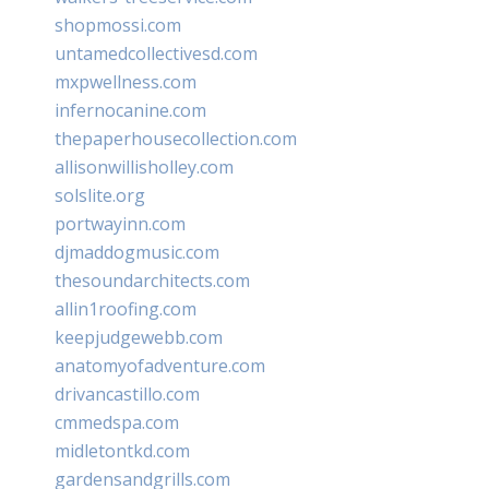
shopmossi.com
untamedcollectivesd.com
mxpwellness.com
infernocanine.com
thepaperhousecollection.com
allisonwillisholley.com
solslite.org
portwayinn.com
djmaddogmusic.com
thesoundarchitects.com
allin1roofing.com
keepjudgewebb.com
anatomyofadventure.com
drivancastillo.com
cmmedspa.com
midletontkd.com
gardensandgrills.com