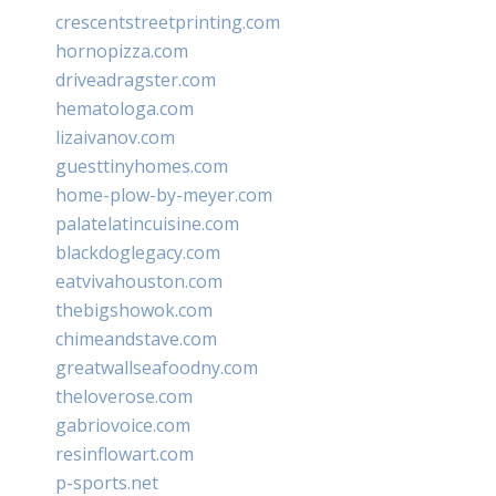
crescentstreetprinting.com
hornopizza.com
driveadragster.com
hematologa.com
lizaivanov.com
guesttinyhomes.com
home-plow-by-meyer.com
palatelatincuisine.com
blackdoglegacy.com
eatvivahouston.com
thebigshowok.com
chimeandstave.com
greatwallseafoodny.com
theloverose.com
gabriovoice.com
resinflowart.com
p-sports.net