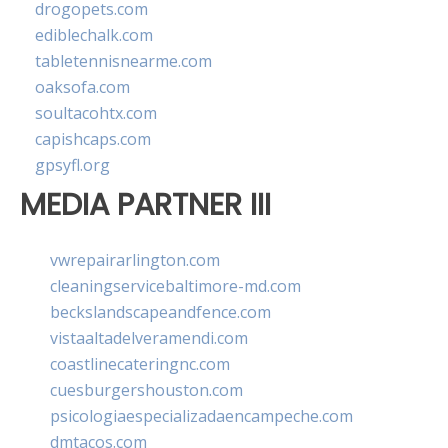
drogopets.com
ediblechalk.com
tabletennisnearme.com
oaksofa.com
soultacohtx.com
capishcaps.com
gpsyfl.org
MEDIA PARTNER III
vwrepairarlington.com
cleaningservicebaltimore-md.com
beckslandscapeandfence.com
vistaaltadelveramendi.com
coastlinecateringnc.com
cuesburgershouston.com
psicologiaespecializadaencampeche.com
dmtacos.com