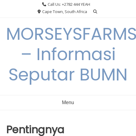
Skip
Call Us: +2782 444 YEAH
to
Cape Town, South Africa
content
MORSEYSFARM
– Informasi
Seputar BUMN
Menu
Pentingnya