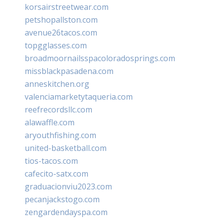
korsairstreetwear.com
petshopallston.com
avenue26tacos.com
topgglasses.com
broadmoornailsspacoloradosprings.com
missblackpasadena.com
anneskitchen.org
valenciamarketytaqueria.com
reefrecordsllc.com
alawaffle.com
aryouthfishing.com
united-basketball.com
tios-tacos.com
cafecito-satx.com
graduacionviu2023.com
pecanjackstogo.com
zengardendayspa.com