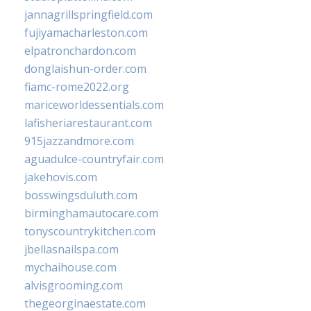
jannagrillspringfield.com
fujiyamacharleston.com
elpatronchardon.com
donglaishun-order.com
fiamc-rome2022.org
mariceworldessentials.com
lafisheriarestaurant.com
915jazzandmore.com
aguadulce-countryfair.com
jakehovis.com
bosswingsduluth.com
birminghamautocare.com
tonyscountrykitchen.com
jbellasnailspa.com
mychaihouse.com
alvisgrooming.com
thegeorginaestate.com