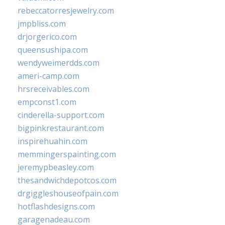
rebeccatorresjewelry.com
jmpbliss.com
drjorgerico.com
queensushipa.com
wendyweimerdds.com
ameri-camp.com
hrsreceivables.com
empconst1.com
cinderella-support.com
bigpinkrestaurant.com
inspirehuahin.com
memmingerspainting.com
jeremypbeasley.com
thesandwichdepotcos.com
drgiggleshouseofpain.com
hotflashdesigns.com
garagenadeau.com