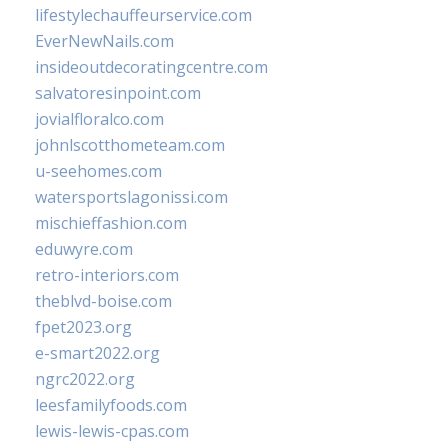
lifestylechauffeurservice.com
EverNewNails.com
insideoutdecoratingcentre.com
salvatoresinpoint.com
jovialfloralco.com
johnlscotthometeam.com
u-seehomes.com
watersportslagonissi.com
mischieffashion.com
eduwyre.com
retro-interiors.com
theblvd-boise.com
fpet2023.org
e-smart2022.org
ngrc2022.org
leesfamilyfoods.com
lewis-lewis-cpas.com