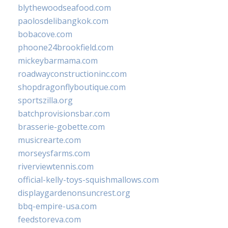
blythewoodseafood.com
paolosdelibangkok.com
bobacove.com
phoone24brookfield.com
mickeybarmama.com
roadwayconstructioninc.com
shopdragonflyboutique.com
sportszilla.org
batchprovisionsbar.com
brasserie-gobette.com
musicrearte.com
morseysfarms.com
riverviewtennis.com
official-kelly-toys-squishmallows.com
displaygardenonsuncrest.org
bbq-empire-usa.com
feedstoreva.com