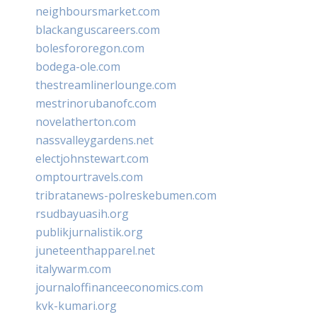
neighboursmarket.com
blackanguscareers.com
bolesfororegon.com
bodega-ole.com
thestreamlinerlounge.com
mestrinorubanofc.com
novelatherton.com
nassvalleygardens.net
electjohnstewart.com
omptourtravels.com
tribratanews-polreskebumen.com
rsudbayuasih.org
publikjurnalistik.org
juneteenthapparel.net
italywarm.com
journaloffinanceeconomics.com
kvk-kumari.org