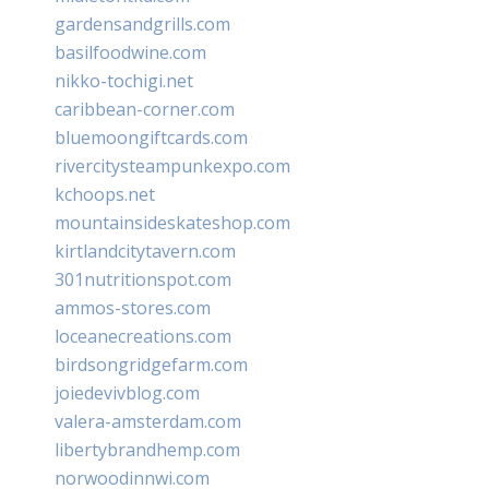
gardensandgrills.com
basilfoodwine.com
nikko-tochigi.net
caribbean-corner.com
bluemoongiftcards.com
rivercitysteampunkexpo.com
kchoops.net
mountainsideskateshop.com
kirtlandcitytavern.com
301nutritionspot.com
ammos-stores.com
loceanecreations.com
birdsongridgefarm.com
joiedevivblog.com
valera-amsterdam.com
libertybrandhemp.com
norwoodinnwi.com