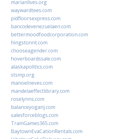
marianlives.org
waywardtees.com
pidfloorsexpress.com
bancodevenezuelaen.com
bettermoodfoodcorporation.com
hingstonnt.com
chooseagender.com
hoverboardssale.com
alaskapolitics.com
stsmp.org
manoelneves.com
mandelaeffectlibrary.com
roselynns.com
balanceyoganj.com
salesforceblogs.com
TrainGames365.com
BaytownEvaCationRentals.com