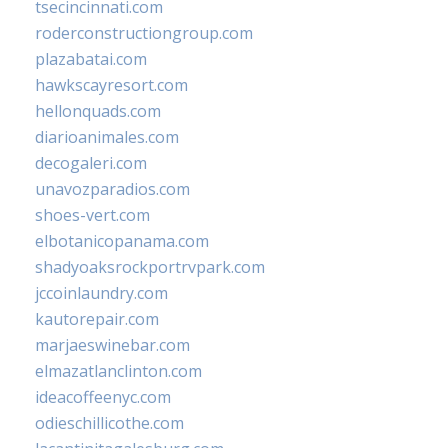
tsecincinnati.com
roderconstructiongroup.com
plazabatai.com
hawkscayresort.com
hellonquads.com
diarioanimales.com
decogaleri.com
unavozparadios.com
shoes-vert.com
elbotanicopanama.com
shadyoaksrockportrvpark.com
jccoinlaundry.com
kautorepair.com
marjaeswinebar.com
elmazatlanclinton.com
ideacoffeenyc.com
odieschillicothe.com