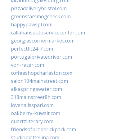
lacantinitagalesburg.com
pizzadeliverybristol.com
greenstarsmogcheck.com
happypawspl.com
callahansautoservicecenter.com
georgiascornermarket.com
perfectfit24-7.com
portugalprivatedriver.com
von-racer.com
coffeeshopcharleston.com
salon104mainstreet.com
alkaspringswater.com
318mainstreet8h.com
lovenailsspari.com
oakberry-kuwait.com
quartzliterary.com
friendsofbroderickpark.com
studiopiattellina.com