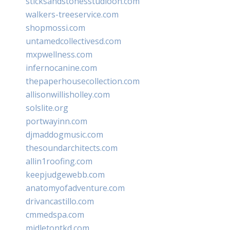
sticksandstonesstudiooh.com
walkers-treeservice.com
shopmossi.com
untamedcollectivesd.com
mxpwellness.com
infernocanine.com
thepaperhousecollection.com
allisonwillisholley.com
solslite.org
portwayinn.com
djmaddogmusic.com
thesoundarchitects.com
allin1roofing.com
keepjudgewebb.com
anatomyofadventure.com
drivancastillo.com
cmmedspa.com
midletontkd.com