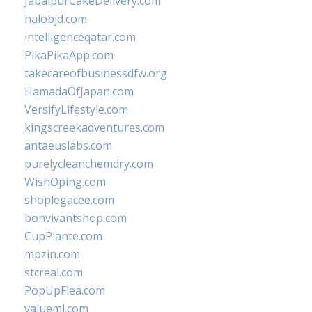
JabalpurCakeDelivery.com
halobjd.com
intelligenceqatar.com
PikaPikaApp.com
takecareofbusinessdfw.org
HamadaOfJapan.com
VersifyLifestyle.com
kingscreekadventures.com
antaeuslabs.com
purelycleanchemdry.com
WishOping.com
shoplegacee.com
bonvivantshop.com
CupPlante.com
mpzin.com
stcreal.com
PopUpFlea.com
valueml.com