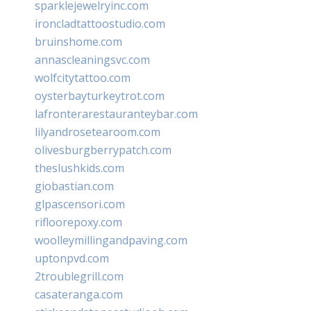
sparklejewelryinc.com
ironcladtattoostudio.com
bruinshome.com
annascleaningsvc.com
wolfcitytattoo.com
oysterbayturkeytrot.com
lafronterarestauranteybar.com
lilyandrosetearoom.com
olivesburgberrypatch.com
theslushkids.com
giobastian.com
glpascensori.com
rifloorepoxy.com
woolleymillingandpaving.com
uptonpvd.com
2troublegrill.com
casateranga.com