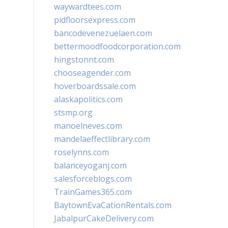
waywardtees.com
pidfloorsexpress.com
bancodevenezuelaen.com
bettermoodfoodcorporation.com
hingstonnt.com
chooseagender.com
hoverboardssale.com
alaskapolitics.com
stsmp.org
manoelneves.com
mandelaeffectlibrary.com
roselynns.com
balanceyoganj.com
salesforceblogs.com
TrainGames365.com
BaytownEvaCationRentals.com
JabalpurCakeDelivery.com