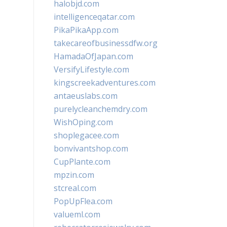
halobjd.com
intelligenceqatar.com
PikaPikaApp.com
takecareofbusinessdfw.org
HamadaOfJapan.com
VersifyLifestyle.com
kingscreekadventures.com
antaeuslabs.com
purelycleanchemdry.com
WishOping.com
shoplegacee.com
bonvivantshop.com
CupPlante.com
mpzin.com
stcreal.com
PopUpFlea.com
valueml.com