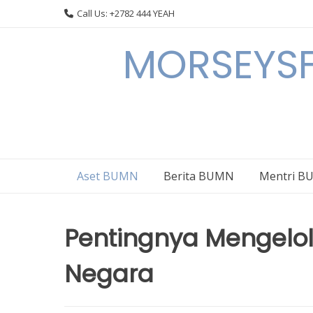
Skip
Call Us: +2782 444 YEAH
to
content
MORSEYSF
Aset BUMN
Berita BUMN
Mentri 
Pentingnya Mengelol
Negara