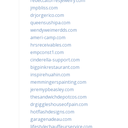
rebeccatorresjewelry.com
jmpbliss.com
drjorgerico.com
queensushipa.com
wendyweimerdds.com
ameri-camp.com
hrsreceivables.com
empconst1.com
cinderella-support.com
bigpinkrestaurant.com
inspirehuahin.com
memmingerspainting.com
jeremypbeasley.com
thesandwichdepotcos.com
drgiggleshouseofpain.com
hotflashdesigns.com
garagenadeau.com
lifestylechauffeurservice.com