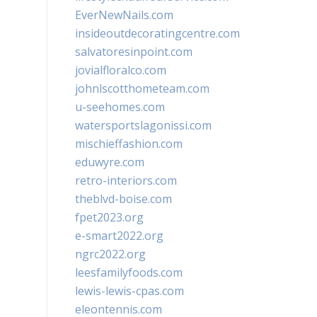
EverNewNails.com
insideoutdecoratingcentre.com
salvatoresinpoint.com
jovialfloralco.com
johnlscotthometeam.com
u-seehomes.com
watersportslagonissi.com
mischieffashion.com
eduwyre.com
retro-interiors.com
theblvd-boise.com
fpet2023.org
e-smart2022.org
ngrc2022.org
leesfamilyfoods.com
lewis-lewis-cpas.com
eleontennis.com