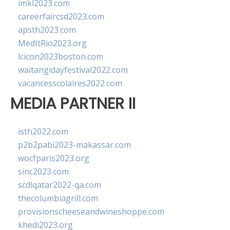
imkl2023.com
careerfaircsd2023.com
apsth2023.com
MedItRio2023.org
lcicon2023boston.com
waitangidayfestival2022.com
vacancesscolaires2022.com
MEDIA PARTNER II
isth2022.com
p2b2pabi2023-makassar.com
wocfparis2023.org
sinc2023.com
scdlqatar2022-qa.com
thecolumbiagrill.com
provisionscheeseandwineshoppe.com
khedi2023.org