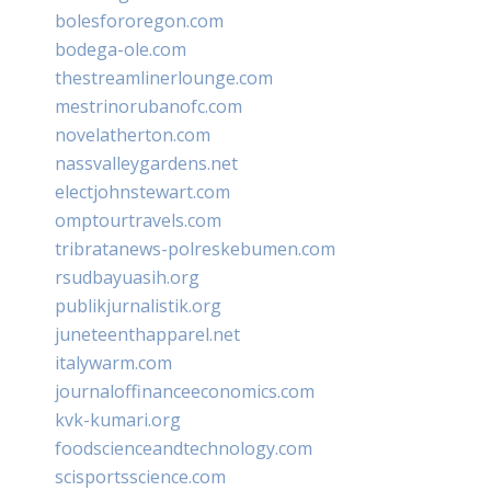
bolesfororegon.com
bodega-ole.com
thestreamlinerlounge.com
mestrinorubanofc.com
novelatherton.com
nassvalleygardens.net
electjohnstewart.com
omptourtravels.com
tribratanews-polreskebumen.com
rsudbayuasih.org
publikjurnalistik.org
juneteenthapparel.net
italywarm.com
journaloffinanceeconomics.com
kvk-kumari.org
foodscienceandtechnology.com
scisportsscience.com