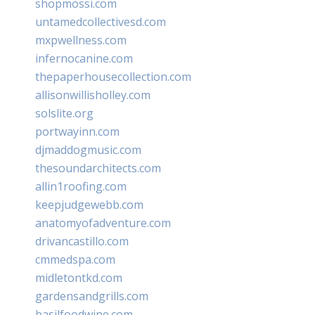
shopmossi.com
untamedcollectivesd.com
mxpwellness.com
infernocanine.com
thepaperhousecollection.com
allisonwillisholley.com
solslite.org
portwayinn.com
djmaddogmusic.com
thesoundarchitects.com
allin1roofing.com
keepjudgewebb.com
anatomyofadventure.com
drivancastillo.com
cmmedspa.com
midletontkd.com
gardensandgrills.com
basilfoodwine.com