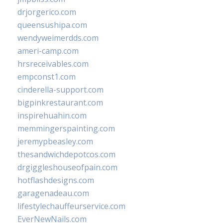
drjorgerico.com
queensushipa.com
wendyweimerdds.com
ameri-camp.com
hrsreceivables.com
empconst1.com
cinderella-support.com
bigpinkrestaurant.com
inspirehuahin.com
memmingerspainting.com
jeremypbeasley.com
thesandwichdepotcos.com
drgiggleshouseofpain.com
hotflashdesigns.com
garagenadeau.com
lifestylechauffeurservice.com
EverNewNails.com