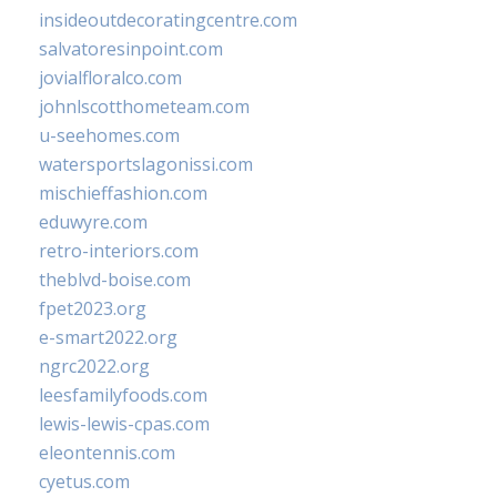
insideoutdecoratingcentre.com
salvatoresinpoint.com
jovialfloralco.com
johnlscotthometeam.com
u-seehomes.com
watersportslagonissi.com
mischieffashion.com
eduwyre.com
retro-interiors.com
theblvd-boise.com
fpet2023.org
e-smart2022.org
ngrc2022.org
leesfamilyfoods.com
lewis-lewis-cpas.com
eleontennis.com
cyetus.com