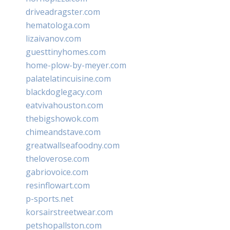
driveadragster.com
hematologa.com
lizaivanov.com
guesttinyhomes.com
home-plow-by-meyer.com
palatelatincuisine.com
blackdoglegacy.com
eatvivahouston.com
thebigshowok.com
chimeandstave.com
greatwallseafoodny.com
theloverose.com
gabriovoice.com
resinflowart.com
p-sports.net
korsairstreetwear.com
petshopallston.com