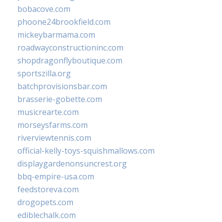
bobacove.com
phoone24brookfield.com
mickeybarmama.com
roadwayconstructioninc.com
shopdragonflyboutique.com
sportszilla.org
batchprovisionsbar.com
brasserie-gobette.com
musicrearte.com
morseysfarms.com
riverviewtennis.com
official-kelly-toys-squishmallows.com
displaygardenonsuncrest.org
bbq-empire-usa.com
feedstoreva.com
drogopets.com
ediblechalk.com