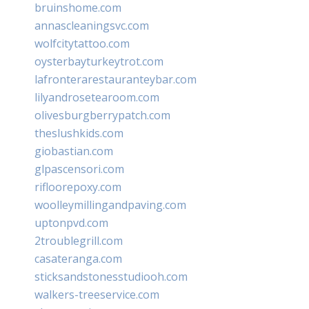
bruinshome.com
annascleaningsvc.com
wolfcitytattoo.com
oysterbayturkeytrot.com
lafronterarestauranteybar.com
lilyandrosetearoom.com
olivesburgberrypatch.com
theslushkids.com
giobastian.com
glpascensori.com
rifloorepoxy.com
woolleymillingandpaving.com
uptonpvd.com
2troublegrill.com
casateranga.com
sticksandstonesstudiooh.com
walkers-treeservice.com