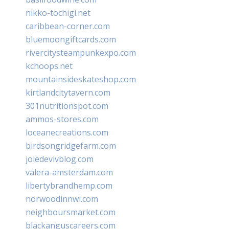
nikko-tochigi.net
caribbean-corner.com
bluemoongiftcards.com
rivercitysteampunkexpo.com
kchoops.net
mountainsideskateshop.com
kirtlandcitytavern.com
301nutritionspot.com
ammos-stores.com
loceanecreations.com
birdsongridgefarm.com
joiedevivblog.com
valera-amsterdam.com
libertybrandhemp.com
norwoodinnwi.com
neighboursmarket.com
blackanguscareers.com