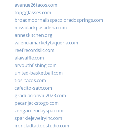
avenue26tacos.com
topgglasses.com
broadmoornailsspacoloradosprings.com
missblackpasadena.com
anneskitchen.org
valenciamarketytaqueria.com
reefrecordsllc.com
alawaffle.com
aryouthfishing.com
united-basketball.com
tios-tacos.com
cafecito-satx.com
graduacionviu2023.com
pecanjackstogo.com
zengardendayspa.com
sparklejewelryinc.com
ironcladtattoostudio.com