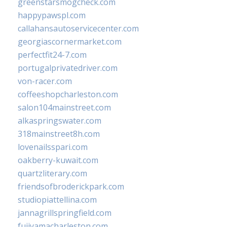
greenstarsmogcheck.com
happypawspl.com
callahansautoservicecenter.com
georgiascornermarket.com
perfectfit24-7.com
portugalprivatedriver.com
von-racer.com
coffeeshopcharleston.com
salon104mainstreet.com
alkaspringswater.com
318mainstreet8h.com
lovenailsspari.com
oakberry-kuwait.com
quartzliterary.com
friendsofbroderickpark.com
studiopiattellina.com
jannagrillspringfield.com
fujiyamacharleston.com