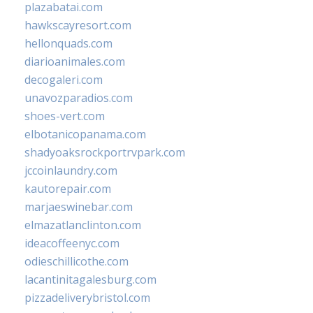
plazabatai.com
hawkscayresort.com
hellonquads.com
diarioanimales.com
decogaleri.com
unavozparadios.com
shoes-vert.com
elbotanicopanama.com
shadyoaksrockportrvpark.com
jccoinlaundry.com
kautorepair.com
marjaeswinebar.com
elmazatlanclinton.com
ideacoffeenyc.com
odieschillicothe.com
lacantinitagalesburg.com
pizzadeliverybristol.com