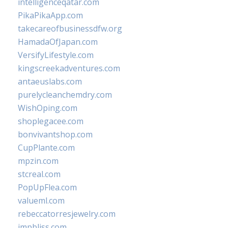
intelligenceqatar.com
PikaPikaApp.com
takecareofbusinessdfw.org
HamadaOfJapan.com
VersifyLifestyle.com
kingscreekadventures.com
antaeuslabs.com
purelycleanchemdry.com
WishOping.com
shoplegacee.com
bonvivantshop.com
CupPlante.com
mpzin.com
stcreal.com
PopUpFlea.com
valueml.com
rebeccatorresjewelry.com
jmpbliss.com