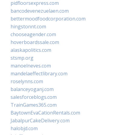
pidfloorsexpress.com
bancodevenezuelaen.com
bettermoodfoodcorporation.com
hingstonnt.com
chooseagender.com
hoverboardssale.com
alaskapolitics.com
stsmp.org
manoelneves.com
mandelaeffectlibrary.com
roselynns.com
balanceyoganj.com
salesforceblogs.com
TrainGames365.com
BaytownEvaCationRentals.com
JabalpurCakeDelivery.com
halobjd.com