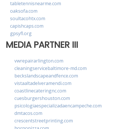
tabletennisnearme.com
oaksofa.com
soultacohtx.com
capishcaps.com
gpsyfl.org
MEDIA PARTNER III
vwrepairarlington.com
cleaningservicebaltimore-md.com
beckslandscapeandfence.com
vistaaltadelveramendi.com
coastlinecateringnc.com
cuesburgershouston.com
psicologiaespecializadaencampeche.com
dmtacos.com
crescentstreetprinting.com
hornopizza.com