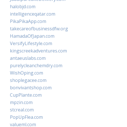
halobjd.com
intelligenceqatar.com
PikaPikaApp.com
takecareofbusinessdfw.org
HamadaOfJapan.com
VersifyLifestyle.com
kingscreekadventures.com
antaeuslabs.com
purelycleanchemdry.com
WishOping.com
shoplegacee.com
bonvivantshop.com
CupPlante.com
mpzin.com
stcreal.com
PopUpFlea.com
valueml.com