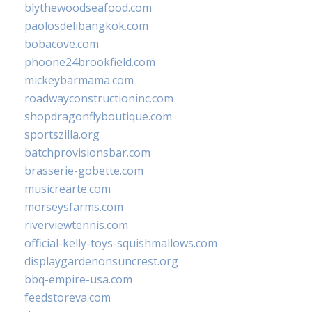
blythewoodseafood.com
paolosdelibangkok.com
bobacove.com
phoone24brookfield.com
mickeybarmama.com
roadwayconstructioninc.com
shopdragonflyboutique.com
sportszilla.org
batchprovisionsbar.com
brasserie-gobette.com
musicrearte.com
morseysfarms.com
riverviewtennis.com
official-kelly-toys-squishmallows.com
displaygardenonsuncrest.org
bbq-empire-usa.com
feedstoreva.com