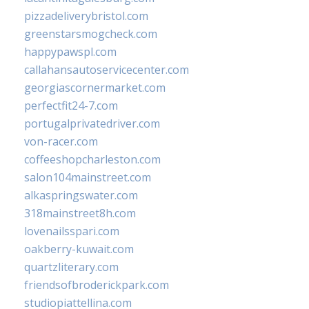
pizzadeliverybristol.com
greenstarsmogcheck.com
happypawspl.com
callahansautoservicecenter.com
georgiascornermarket.com
perfectfit24-7.com
portugalprivatedriver.com
von-racer.com
coffeeshopcharleston.com
salon104mainstreet.com
alkaspringswater.com
318mainstreet8h.com
lovenailsspari.com
oakberry-kuwait.com
quartzliterary.com
friendsofbroderickpark.com
studiopiattellina.com