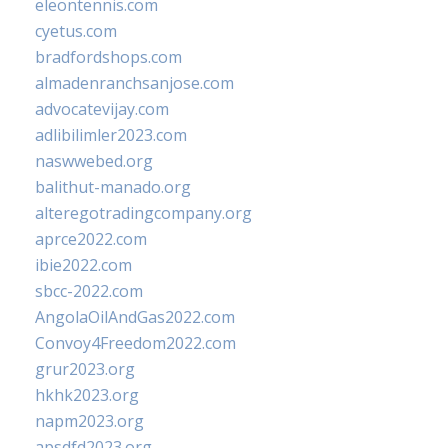
eleontennis.com
cyetus.com
bradfordshops.com
almadenranchsanjose.com
advocatevijay.com
adlibilimler2023.com
naswwebed.org
balithut-manado.org
alteregotradingcompany.org
aprce2022.com
ibie2022.com
sbcc-2022.com
AngolaOilAndGas2022.com
Convoy4Freedom2022.com
grur2023.org
hkhk2023.org
napm2023.org
apsdfd2023.org