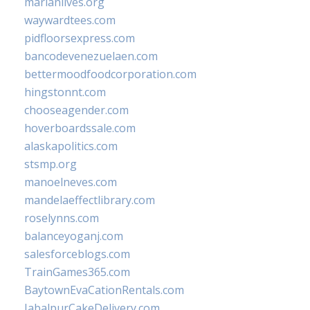
marianlives.org
waywardtees.com
pidfloorsexpress.com
bancodevenezuelaen.com
bettermoodfoodcorporation.com
hingstonnt.com
chooseagender.com
hoverboardssale.com
alaskapolitics.com
stsmp.org
manoelneves.com
mandelaeffectlibrary.com
roselynns.com
balanceyoganj.com
salesforceblogs.com
TrainGames365.com
BaytownEvaCationRentals.com
JabalpurCakeDelivery.com