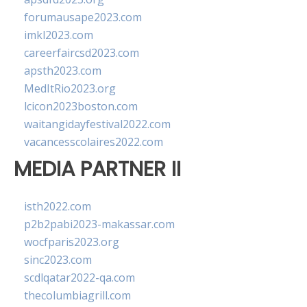
forumausape2023.com
imkl2023.com
careerfaircsd2023.com
apsth2023.com
MedItRio2023.org
lcicon2023boston.com
waitangidayfestival2022.com
vacancesscolaires2022.com
MEDIA PARTNER II
isth2022.com
p2b2pabi2023-makassar.com
wocfparis2023.org
sinc2023.com
scdlqatar2022-qa.com
thecolumbiagrill.com