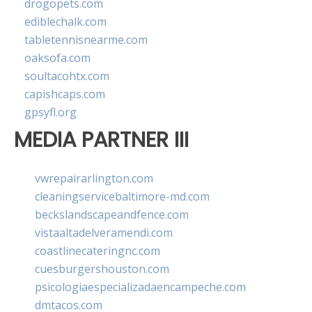
drogopets.com
ediblechalk.com
tabletennisnearme.com
oaksofa.com
soultacohtx.com
capishcaps.com
gpsyfl.org
MEDIA PARTNER III
vwrepairarlington.com
cleaningservicebaltimore-md.com
beckslandscapeandfence.com
vistaaltadelveramendi.com
coastlinecateringnc.com
cuesburgershouston.com
psicologiaespecializadaencampeche.com
dmtacos.com