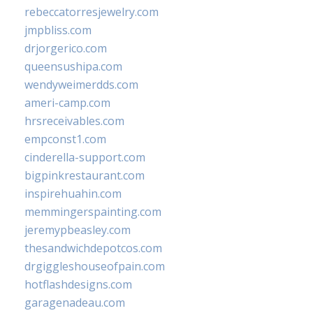
rebeccatorresjewelry.com
jmpbliss.com
drjorgerico.com
queensushipa.com
wendyweimerdds.com
ameri-camp.com
hrsreceivables.com
empconst1.com
cinderella-support.com
bigpinkrestaurant.com
inspirehuahin.com
memmingerspainting.com
jeremypbeasley.com
thesandwichdepotcos.com
drgiggleshouseofpain.com
hotflashdesigns.com
garagenadeau.com