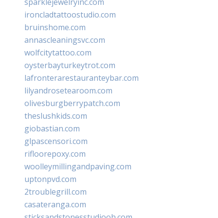
sparklejewelryinc.com
ironcladtattoostudio.com
bruinshome.com
annascleaningsvc.com
wolfcitytattoo.com
oysterbayturkeytrot.com
lafronterarestauranteybar.com
lilyandrosetearoom.com
olivesburgberrypatch.com
theslushkids.com
giobastian.com
glpascensori.com
rifloorepoxy.com
woolleymillingandpaving.com
uptonpvd.com
2troublegrill.com
casateranga.com
sticksandstonesstudiooh.com