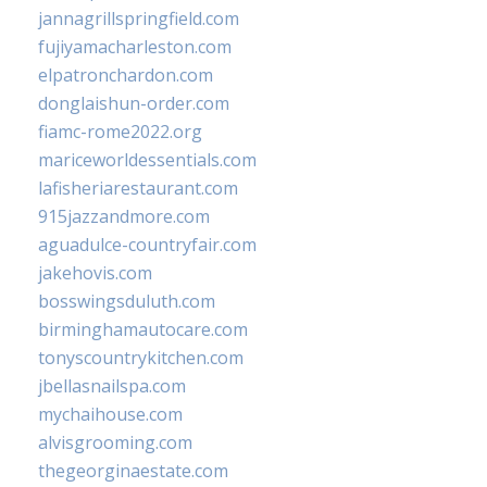
jannagrillspringfield.com
fujiyamacharleston.com
elpatronchardon.com
donglaishun-order.com
fiamc-rome2022.org
mariceworldessentials.com
lafisheriarestaurant.com
915jazzandmore.com
aguadulce-countryfair.com
jakehovis.com
bosswingsduluth.com
birminghamautocare.com
tonyscountrykitchen.com
jbellasnailspa.com
mychaihouse.com
alvisgrooming.com
thegeorginaestate.com