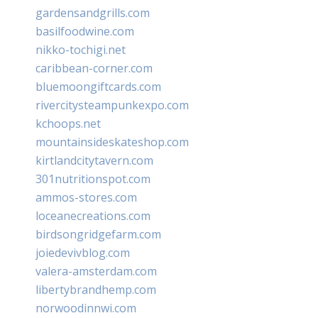
gardensandgrills.com
basilfoodwine.com
nikko-tochigi.net
caribbean-corner.com
bluemoongiftcards.com
rivercitysteampunkexpo.com
kchoops.net
mountainsideskateshop.com
kirtlandcitytavern.com
301nutritionspot.com
ammos-stores.com
loceanecreations.com
birdsongridgefarm.com
joiedevivblog.com
valera-amsterdam.com
libertybrandhemp.com
norwoodinnwi.com