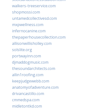
walkers-treeservice.com
shopmossi.com
untamedcollectivesd.com
mxpwellness.com
infernocanine.com
thepaperhousecollection.com
allisonwillisholley.com
solslite.org
portwayinn.com
djmaddogmusic.com
thesoundarchitects.com
allin1roofing.com
keepjudgewebb.com
anatomyofadventure.com
drivancastillo.com
cmmedspa.com
midletontkd.com