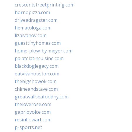
crescentstreetprinting.com
hornopizza.com
driveadragster.com
hematologa.com
lizaivanov.com
guesttinyhomes.com
home-plow-by-meyer.com
palatelatincuisine.com
blackdoglegacy.com
eatvivahouston.com
thebigshowok.com
chimeandstave.com
greatwallseafoodny.com
theloverose.com
gabriovoice.com
resinflowart.com
p-sports.net