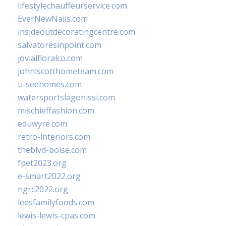
lifestylechauffeurservice.com
EverNewNails.com
insideoutdecoratingcentre.com
salvatoresinpoint.com
jovialfloralco.com
johnlscotthometeam.com
u-seehomes.com
watersportslagonissi.com
mischieffashion.com
eduwyre.com
retro-interiors.com
theblvd-boise.com
fpet2023.org
e-smart2022.org
ngrc2022.org
leesfamilyfoods.com
lewis-lewis-cpas.com