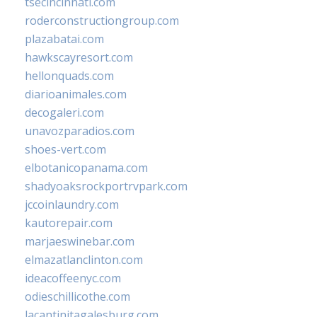
tsecincinnati.com
roderconstructiongroup.com
plazabatai.com
hawkscayresort.com
hellonquads.com
diarioanimales.com
decogaleri.com
unavozparadios.com
shoes-vert.com
elbotanicopanama.com
shadyoaksrockportrvpark.com
jccoinlaundry.com
kautorepair.com
marjaeswinebar.com
elmazatlanclinton.com
ideacoffeenyc.com
odieschillicothe.com
lacantinitagalesburg.com