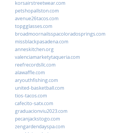
korsairstreetwear.com
petshopallston.com
avenue26tacos.com
topgglasses.com
broadmoornailsspacoloradosprings.com
missblackpasadena.com
anneskitchen.org
valenciamarketytaqueria.com
reefrecordsllc.com
alawaffle.com
aryouthfishing.com
united-basketball.com
tios-tacos.com
cafecito-satx.com
graduacionviu2023.com
pecanjackstogo.com
zengardendayspa.com