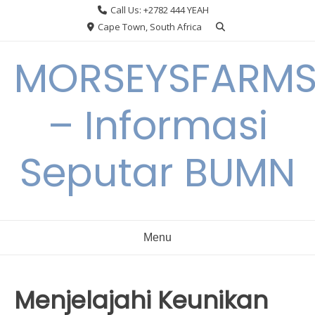
Skip
Call Us: +2782 444 YEAH
to
Cape Town, South Africa
content
MORSEYSFARM
– Informasi
Seputar BUMN
Menu
Menjelajahi Keunikan