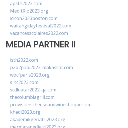
apsth2023.com
MedItRio2023.org
lcicon2023boston.com
waitangidayfestival2022.com
vacancesscolaires2022.com
MEDIA PARTNER II
isth2022.com
p2b2pabi2023-makassar.com
wocfparis2023.org
sinc2023.com
scdlqatar2022-qa.com
thecolumbiagrill.com
provisionscheeseandwineshoppe.com
khedi2023.org
akademikgeriatri2023.org
marmarapediatri2023.org