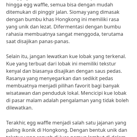
hingga egg waffle, semua bisa dengan mudah
ditemukan di pinggir jalan. Siomay yang dimasak
dengan bumbu khas Hongkong ini memiliki rasa
yang unik dan lezat. Difermentasi dengan bumbu
rahasia membuatnya sangat menggoda, terutama
saat disajikan panas-panas.
Selain itu, jangan lewatkan kue lobak yang terkenal.
Kue yang terbuat dari lobak ini memiliki tekstur
kenyal dan biasanya disajikan dengan saus pedas.
Rasanya yang menyegarkan dan sedikit pedas
membuatnya menjadi pilihan favorit bagi banyak
wisatawan dan penduduk lokal. Mencicipi kue lobak
di pasar malam adalah pengalaman yang tidak boleh
dilewatkan.
Terakhir, egg waffle menjadi salah satu jajanan yang
paling ikonik di Hongkong. Dengan bentuk unik dan