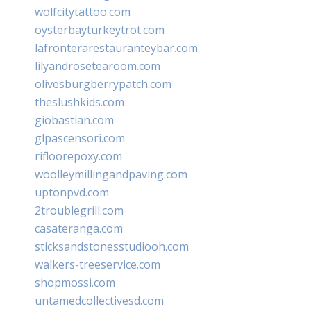
wolfcitytattoo.com
oysterbayturkeytrot.com
lafronterarestauranteybar.com
lilyandrosetearoom.com
olivesburgberrypatch.com
theslushkids.com
giobastian.com
glpascensori.com
rifloorepoxy.com
woolleymillingandpaving.com
uptonpvd.com
2troublegrill.com
casateranga.com
sticksandstonesstudiooh.com
walkers-treeservice.com
shopmossi.com
untamedcollectivesd.com