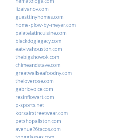
hematologa.com
lizaivanov.com
guesttinyhomes.com
home-plow-by-meyer.com
palatelatincuisine.com
blackdoglegacy.com
eatvivahouston.com
thebigshowok.com
chimeandstave.com
greatwallseafoodny.com
theloverose.com
gabriovoice.com
resinflowart.com
p-sports.net
korsairstreetwear.com
petshopallston.com
avenue26tacos.com
topgglasses.com