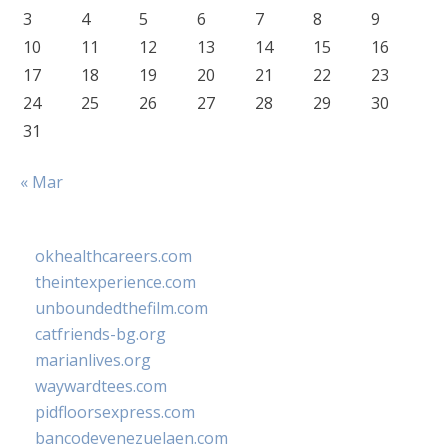
3
4
5
6
7
8
9
10
11
12
13
14
15
16
17
18
19
20
21
22
23
24
25
26
27
28
29
30
31
« Mar
okhealthcareers.com
theintexperience.com
unboundedthefilm.com
catfriends-bg.org
marianlives.org
waywardtees.com
pidfloorsexpress.com
bancodevenezuelaen.com