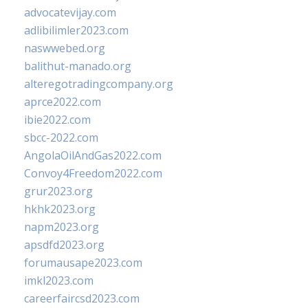
advocatevijay.com
adlibilimler2023.com
naswwebed.org
balithut-manado.org
alteregotradingcompany.org
aprce2022.com
ibie2022.com
sbcc-2022.com
AngolaOilAndGas2022.com
Convoy4Freedom2022.com
grur2023.org
hkhk2023.org
napm2023.org
apsdfd2023.org
forumausape2023.com
imkl2023.com
careerfaircsd2023.com