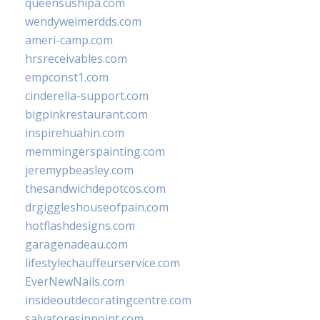
queensushipa.com
wendyweimerdds.com
ameri-camp.com
hrsreceivables.com
empconst1.com
cinderella-support.com
bigpinkrestaurant.com
inspirehuahin.com
memmingerspainting.com
jeremypbeasley.com
thesandwichdepotcos.com
drgiggleshouseofpain.com
hotflashdesigns.com
garagenadeau.com
lifestylechauffeurservice.com
EverNewNails.com
insideoutdecoratingcentre.com
salvatoresinpoint.com