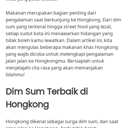
Makanan merupakan bagian penting dari
pengalaman saat berkunjung ke Hongkong. Dari dim
sum yang terkenal hingga street food yang lezat,
setiap sudut kota ini menawarkan hidangan yang
tidak boleh kamu lewatkan. Dalam artikel ini, kita
akan mengulas beberapa makanan khas Hongkong
yang wajib dicoba untuk melengkapi pengalaman
jalan jalan ke Hongkongmu. Bersiaplah untuk
menjelajahi cita rasa yang akan memanjakan
lidahmu!
Dim Sum Terbaik di
Hongkong
Hongkong dikenal sebagai surga dim sum, dan saat