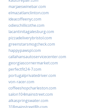
kautorepair.com
marjaeswinebar.com
elmazatlanclinton.com
ideacoffeenyc.com
odieschillicothe.com
lacantinitagalesburg.com
pizzadeliverybristol.com
greenstarsmogcheck.com
happypawspl.com
callahansautoservicecenter.com
georgiascornermarket.com
perfectfit24-7.com
portugalprivatedriver.com
von-racer.com
coffeeshopcharleston.com
salon104mainstreet.com
alkaspringswater.com
318mainstreet8h.com