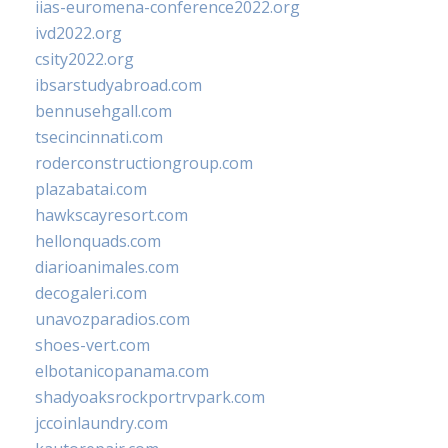
iias-euromena-conference2022.org
ivd2022.org
csity2022.org
ibsarstudyabroad.com
bennusehgall.com
tsecincinnati.com
roderconstructiongroup.com
plazabatai.com
hawkscayresort.com
hellonquads.com
diarioanimales.com
decogaleri.com
unavozparadios.com
shoes-vert.com
elbotanicopanama.com
shadyoaksrockportrvpark.com
jccoinlaundry.com