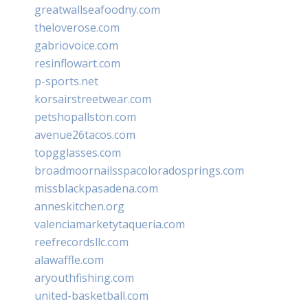
greatwallseafoodny.com
theloverose.com
gabriovoice.com
resinflowart.com
p-sports.net
korsairstreetwear.com
petshopallston.com
avenue26tacos.com
topgglasses.com
broadmoornailsspacoloradosprings.com
missblackpasadena.com
anneskitchen.org
valenciamarketytaqueria.com
reefrecordsllc.com
alawaffle.com
aryouthfishing.com
united-basketball.com