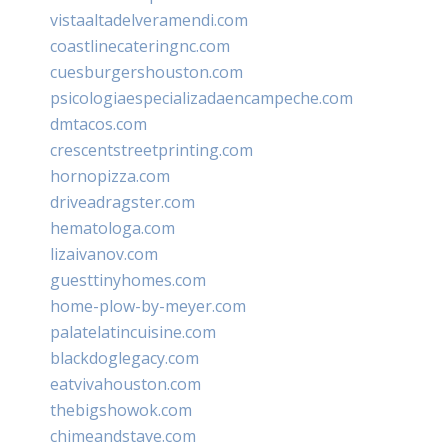
vistaaltadelveramendi.com
coastlinecateringnc.com
cuesburgershouston.com
psicologiaespecializadaencampeche.com
dmtacos.com
crescentstreetprinting.com
hornopizza.com
driveadragster.com
hematologa.com
lizaivanov.com
guesttinyhomes.com
home-plow-by-meyer.com
palatelatincuisine.com
blackdoglegacy.com
eatvivahouston.com
thebigshowok.com
chimeandstave.com