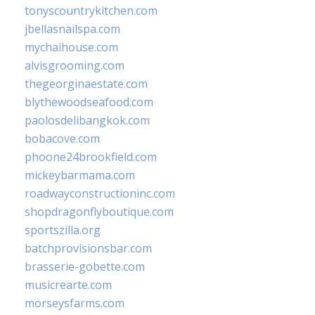
tonyscountrykitchen.com
jbellasnailspa.com
mychaihouse.com
alvisgrooming.com
thegeorginaestate.com
blythewoodseafood.com
paolosdelibangkok.com
bobacove.com
phoone24brookfield.com
mickeybarmama.com
roadwayconstructioninc.com
shopdragonflyboutique.com
sportszilla.org
batchprovisionsbar.com
brasserie-gobette.com
musicrearte.com
morseysfarms.com