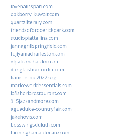
lovenailsspari.com
oakberry-kuwait.com
quartzliterary.com
friendsofbroderickpark.com
studiopiattellina.com
jannagrillspringfield.com
fujiyamacharleston.com
elpatronchardon.com
donglaishun-order.com
fiamc-rome2022.org
mariceworldessentials.com
lafisheriarestaurant.com
915jazzandmore.com
aguadulce-countryfair.com
jakehovis.com
bosswingsduluth.com
birminghamautocare.com