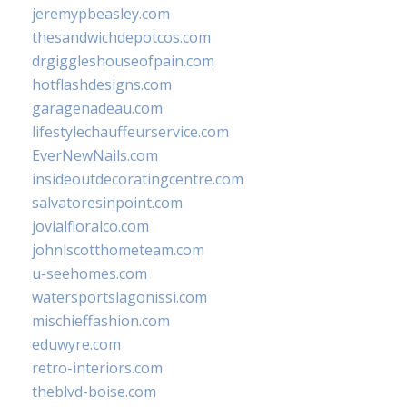
jeremypbeasley.com
thesandwichdepotcos.com
drgiggleshouseofpain.com
hotflashdesigns.com
garagenadeau.com
lifestylechauffeurservice.com
EverNewNails.com
insideoutdecoratingcentre.com
salvatoresinpoint.com
jovialfloralco.com
johnlscotthometeam.com
u-seehomes.com
watersportslagonissi.com
mischieffashion.com
eduwyre.com
retro-interiors.com
theblvd-boise.com