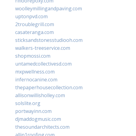
rifloorepoxy.com
woolleymillingandpaving.com
uptonpvd.com
2troublegrill.com
casateranga.com
sticksandstonesstudiooh.com
walkers-treeservice.com
shopmossi.com
untamedcollectivesd.com
mxpwellness.com
infernocanine.com
thepaperhousecollection.com
allisonwillisholley.com
solslite.org
portwayinn.com
djmaddogmusic.com
thesoundarchitects.com
allin1roofing.com