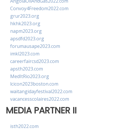
AngolaOilAndGas2022.com
Convoy4Freedom2022.com
grur2023.org
hkhk2023.org
napm2023.org
apsdfd2023.org
forumausape2023.com
imkl2023.com
careerfaircsd2023.com
apsth2023.com
MedItRio2023.org
lcicon2023boston.com
waitangidayfestival2022.com
vacancesscolaires2022.com
MEDIA PARTNER II
isth2022.com