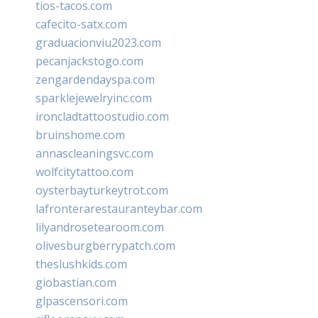
tios-tacos.com
cafecito-satx.com
graduacionviu2023.com
pecanjackstogo.com
zengardendayspa.com
sparklejewelryinc.com
ironcladtattoostudio.com
bruinshome.com
annascleaningsvc.com
wolfcitytattoo.com
oysterbayturkeytrot.com
lafronterarestauranteybar.com
lilyandrosetearoom.com
olivesburgberrypatch.com
theslushkids.com
giobastian.com
glpascensori.com