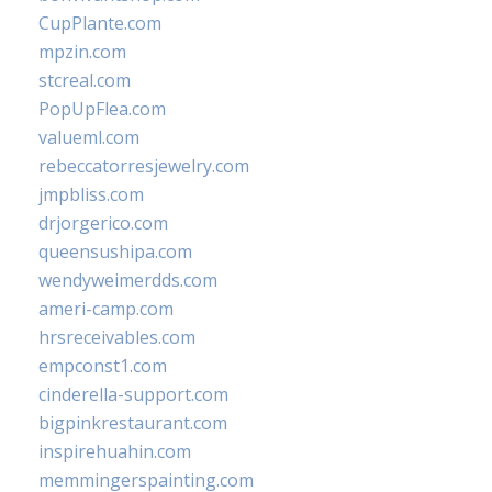
CupPlante.com
mpzin.com
stcreal.com
PopUpFlea.com
valueml.com
rebeccatorresjewelry.com
jmpbliss.com
drjorgerico.com
queensushipa.com
wendyweimerdds.com
ameri-camp.com
hrsreceivables.com
empconst1.com
cinderella-support.com
bigpinkrestaurant.com
inspirehuahin.com
memmingerspainting.com