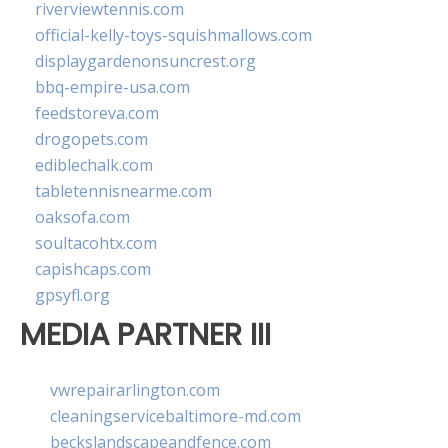
riverviewtennis.com
official-kelly-toys-squishmallows.com
displaygardenonsuncrest.org
bbq-empire-usa.com
feedstoreva.com
drogopets.com
ediblechalk.com
tabletennisnearme.com
oaksofa.com
soultacohtx.com
capishcaps.com
gpsyfl.org
MEDIA PARTNER III
vwrepairarlington.com
cleaningservicebaltimore-md.com
beckslandscapeandfence.com