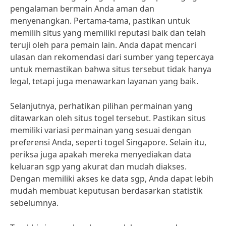
pengalaman bermain Anda aman dan
menyenangkan. Pertama-tama, pastikan untuk
memilih situs yang memiliki reputasi baik dan telah
teruji oleh para pemain lain. Anda dapat mencari
ulasan dan rekomendasi dari sumber yang tepercaya
untuk memastikan bahwa situs tersebut tidak hanya
legal, tetapi juga menawarkan layanan yang baik.
Selanjutnya, perhatikan pilihan permainan yang
ditawarkan oleh situs togel tersebut. Pastikan situs
memiliki variasi permainan yang sesuai dengan
preferensi Anda, seperti togel Singapore. Selain itu,
periksa juga apakah mereka menyediakan data
keluaran sgp yang akurat dan mudah diakses.
Dengan memiliki akses ke data sgp, Anda dapat lebih
mudah membuat keputusan berdasarkan statistik
sebelumnya.