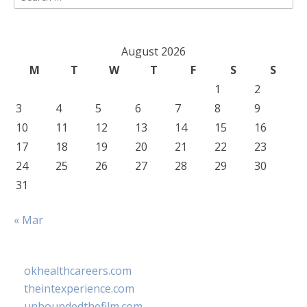
for:
August 2026
M
T
W
T
F
S
S
1
2
3
4
5
6
7
8
9
10
11
12
13
14
15
16
17
18
19
20
21
22
23
24
25
26
27
28
29
30
31
« Mar
okhealthcareers.com
theintexperience.com
unboundedthefilm.com