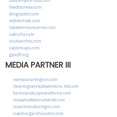
bbq-empire-usa.com
feedstoreva.com
drogopets.com
ediblechalk.com
tabletennisnearme.com
oaksofa.com
soultacohtx.com
capishcaps.com
gpsyfl.org
MEDIA PARTNER III
vwrepairarlington.com
cleaningservicebaltimore-md.com
beckslandscapeandfence.com
vistaaltadelveramendi.com
coastlinecateringnc.com
cuesburgershouston.com