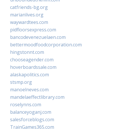
catfriends-bg.org
marianlives.org
waywardtees.com
pidfloorsexpress.com
bancodevenezuelaen.com
bettermoodfoodcorporation.com
hingstonnt.com
chooseagender.com
hoverboardssale.com
alaskapolitics.com
stsmp.org
manoelneves.com
mandelaeffectlibrary.com
roselynns.com
balanceyoganj.com
salesforceblogs.com
TrainGames365.com