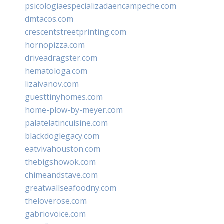
psicologiaespecializadaencampeche.com
dmtacos.com
crescentstreetprinting.com
hornopizza.com
driveadragster.com
hematologa.com
lizaivanov.com
guesttinyhomes.com
home-plow-by-meyer.com
palatelatincuisine.com
blackdoglegacy.com
eatvivahouston.com
thebigshowok.com
chimeandstave.com
greatwallseafoodny.com
theloverose.com
gabriovoice.com