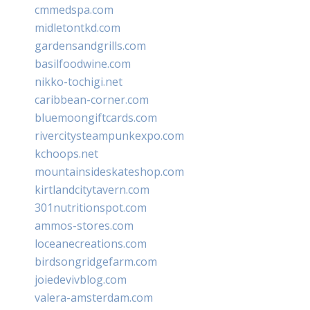
cmmedspa.com
midletontkd.com
gardensandgrills.com
basilfoodwine.com
nikko-tochigi.net
caribbean-corner.com
bluemoongiftcards.com
rivercitysteampunkexpo.com
kchoops.net
mountainsideskateshop.com
kirtlandcitytavern.com
301nutritionspot.com
ammos-stores.com
loceanecreations.com
birdsongridgefarm.com
joiedevivblog.com
valera-amsterdam.com