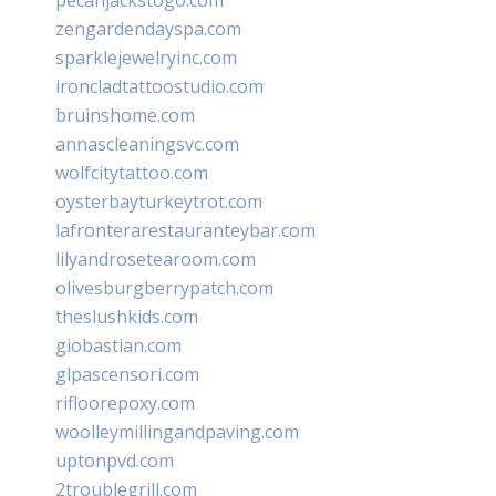
zengardendayspa.com
sparklejewelryinc.com
ironcladtattoostudio.com
bruinshome.com
annascleaningsvc.com
wolfcitytattoo.com
oysterbayturkeytrot.com
lafronterarestauranteybar.com
lilyandrosetearoom.com
olivesburgberrypatch.com
theslushkids.com
giobastian.com
glpascensori.com
rifloorepoxy.com
woolleymillingandpaving.com
uptonpvd.com
2troublegrill.com