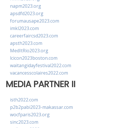
napm2023.org
apsdfd2023.org
forumausape2023.com
imkl2023.com
careerfaircsd2023.com
apsth2023.com
MedItRio2023.org
lcicon2023boston.com
waitangidayfestival2022.com
vacancesscolaires2022.com
MEDIA PARTNER II
isth2022.com
p2b2pabi2023-makassar.com
wocfparis2023.org
sinc2023.com