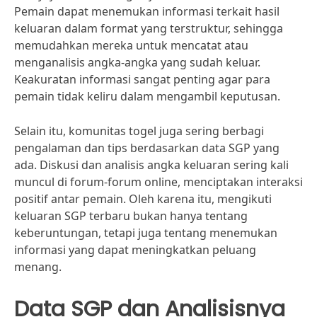
Pemain dapat menemukan informasi terkait hasil
keluaran dalam format yang terstruktur, sehingga
memudahkan mereka untuk mencatat atau
menganalisis angka-angka yang sudah keluar.
Keakuratan informasi sangat penting agar para
pemain tidak keliru dalam mengambil keputusan.
Selain itu, komunitas togel juga sering berbagi
pengalaman dan tips berdasarkan data SGP yang
ada. Diskusi dan analisis angka keluaran sering kali
muncul di forum-forum online, menciptakan interaksi
positif antar pemain. Oleh karena itu, mengikuti
keluaran SGP terbaru bukan hanya tentang
keberuntungan, tetapi juga tentang menemukan
informasi yang dapat meningkatkan peluang
menang.
Data SGP dan Analisisnya