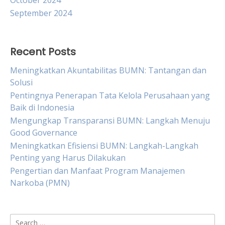
October 2024
September 2024
Recent Posts
Meningkatkan Akuntabilitas BUMN: Tantangan dan
Solusi
Pentingnya Penerapan Tata Kelola Perusahaan yang
Baik di Indonesia
Mengungkap Transparansi BUMN: Langkah Menuju
Good Governance
Meningkatkan Efisiensi BUMN: Langkah-Langkah
Penting yang Harus Dilakukan
Pengertian dan Manfaat Program Manajemen
Narkoba (PMN)
Search