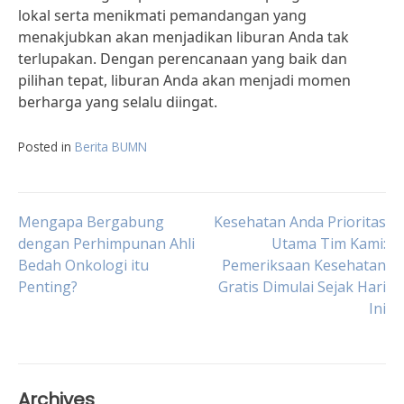
lokal serta menikmati pemandangan yang
menakjubkan akan menjadikan liburan Anda tak
terlupakan. Dengan perencanaan yang baik dan
pilihan tepat, liburan Anda akan menjadi momen
berharga yang selalu diingat.
Posted in
Berita BUMN
Post
Mengapa Bergabung
Kesehatan Anda Prioritas
dengan Perhimpunan Ahli
Utama Tim Kami:
Bedah Onkologi itu
Pemeriksaan Kesehatan
navigation
Penting?
Gratis Dimulai Sejak Hari
Ini
Archives