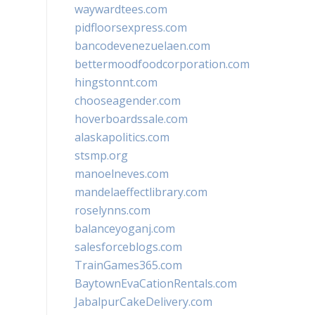
waywardtees.com
pidfloorsexpress.com
bancodevenezuelaen.com
bettermoodfoodcorporation.com
hingstonnt.com
chooseagender.com
hoverboardssale.com
alaskapolitics.com
stsmp.org
manoelneves.com
mandelaeffectlibrary.com
roselynns.com
balanceyoganj.com
salesforceblogs.com
TrainGames365.com
BaytownEvaCationRentals.com
JabalpurCakeDelivery.com