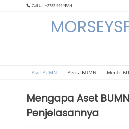
Skip
Call Us: +2782 444 YEAH
to
content
MORSEYSF
Aset BUMN
Berita BUMN
Mentri 
Mengapa Aset BUMN Ti
Penjelasannya