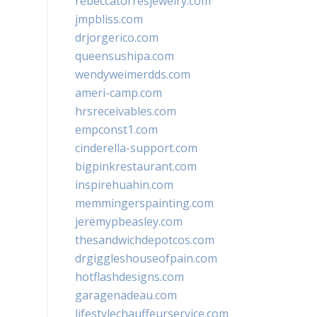
rebeccatorresjewelry.com
jmpbliss.com
drjorgerico.com
queensushipa.com
wendyweimerdds.com
ameri-camp.com
hrsreceivables.com
empconst1.com
cinderella-support.com
bigpinkrestaurant.com
inspirehuahin.com
memmingerspainting.com
jeremypbeasley.com
thesandwichdepotcos.com
drgiggleshouseofpain.com
hotflashdesigns.com
garagenadeau.com
lifestylechauffeurservice.com