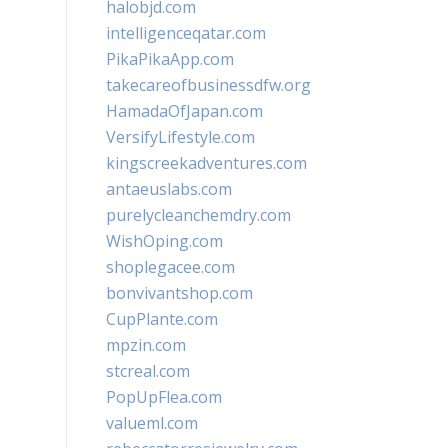
halobjd.com
intelligenceqatar.com
PikaPikaApp.com
takecareofbusinessdfw.org
HamadaOfJapan.com
VersifyLifestyle.com
kingscreekadventures.com
antaeuslabs.com
purelycleanchemdry.com
WishOping.com
shoplegacee.com
bonvivantshop.com
CupPlante.com
mpzin.com
stcreal.com
PopUpFlea.com
valueml.com