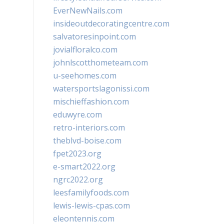
EverNewNails.com
insideoutdecoratingcentre.com
salvatoresinpoint.com
jovialfloralco.com
johnlscotthometeam.com
u-seehomes.com
watersportslagonissi.com
mischieffashion.com
eduwyre.com
retro-interiors.com
theblvd-boise.com
fpet2023.org
e-smart2022.org
ngrc2022.org
leesfamilyfoods.com
lewis-lewis-cpas.com
eleontennis.com