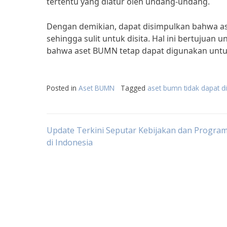
tertentu yang diatur oleh undang-undang.
Dengan demikian, dapat disimpulkan bahwa 
sehingga sulit untuk disita. Hal ini bertujua
bahwa aset BUMN tetap dapat digunakan untu
Posted in
Aset BUMN
Tagged
aset bumn tidak dapat di
Post
Update Terkini Seputar Kebijakan dan Progr
di Indonesia
navigation