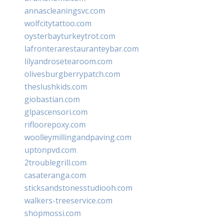
annascleaningsvc.com
wolfcitytattoo.com
oysterbayturkeytrot.com
lafronterarestauranteybar.com
lilyandrosetearoom.com
olivesburgberrypatch.com
theslushkids.com
giobastian.com
glpascensori.com
rifloorepoxy.com
woolleymillingandpaving.com
uptonpvd.com
2troublegrill.com
casateranga.com
sticksandstonesstudiooh.com
walkers-treeservice.com
shopmossi.com