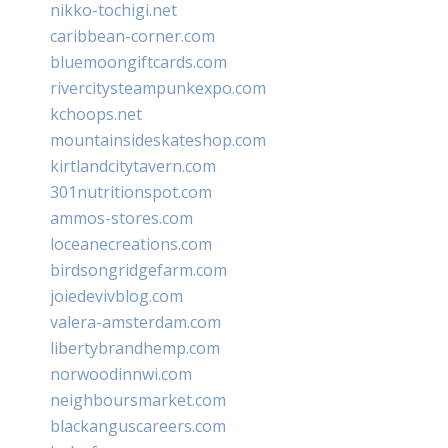
nikko-tochigi.net
caribbean-corner.com
bluemoongiftcards.com
rivercitysteampunkexpo.com
kchoops.net
mountainsideskateshop.com
kirtlandcitytavern.com
301nutritionspot.com
ammos-stores.com
loceanecreations.com
birdsongridgefarm.com
joiedevivblog.com
valera-amsterdam.com
libertybrandhemp.com
norwoodinnwi.com
neighboursmarket.com
blackanguscareers.com