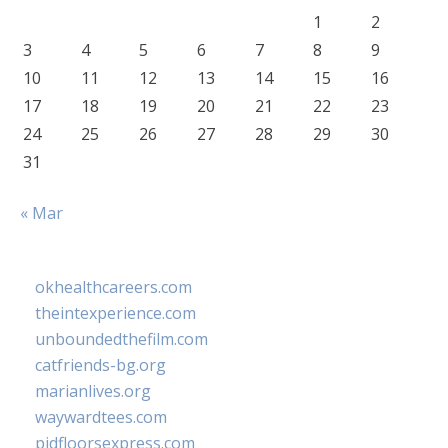
1
2
3
4
5
6
7
8
9
10
11
12
13
14
15
16
17
18
19
20
21
22
23
24
25
26
27
28
29
30
31
« Mar
okhealthcareers.com
theintexperience.com
unboundedthefilm.com
catfriends-bg.org
marianlives.org
waywardtees.com
pidfloorsexpress.com