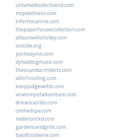
untamedcollectivesd.com
mxpwellness.com
infernocanine.com
thepaperhousecollection.com
allisonwillisholley.com
solslite.org
portwayinn.com
djmaddogmusic.com
thesoundarchitects.com
allin1roofing.com
keepjudgewebb.com
anatomyofadventure.com
drivancastillo.com
cmmedspa.com
midletontkd.com
gardensandgrills.com
basilfoodwine.com