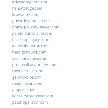
driveadragster.com
hematologa.com
lizaivanov.com
guesttinyhomes.com
home-plow-by-meyer.com
palatelatincuisine.com
blackdoglegacy.com
eatvivahouston.com
thebigshowok.com
chimeandstave.com
greatwallseafoodny.com
theloverose.com
gabriovoice.com
resinflowart.com
p-sports.net
korsairstreetwear.com
petshopallston.com