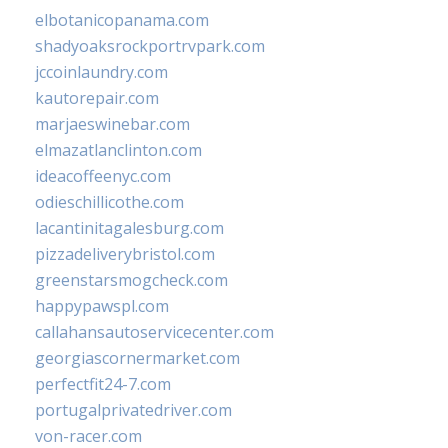
elbotanicopanama.com
shadyoaksrockportrvpark.com
jccoinlaundry.com
kautorepair.com
marjaeswinebar.com
elmazatlanclinton.com
ideacoffeenyc.com
odieschillicothe.com
lacantinitagalesburg.com
pizzadeliverybristol.com
greenstarsmogcheck.com
happypawspl.com
callahansautoservicecenter.com
georgiascornermarket.com
perfectfit24-7.com
portugalprivatedriver.com
von-racer.com