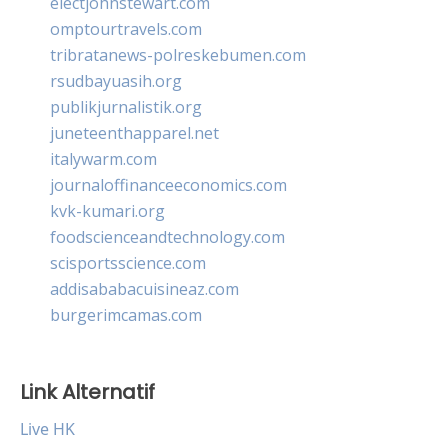
electjohnstewart.com
omptourtravels.com
tribratanews-polreskebumen.com
rsudbayuasih.org
publikjurnalistik.org
juneteenthapparel.net
italywarm.com
journaloffinanceeconomics.com
kvk-kumari.org
foodscienceandtechnology.com
scisportsscience.com
addisababacuisineaz.com
burgerimcamas.com
Link Alternatif
Live HK