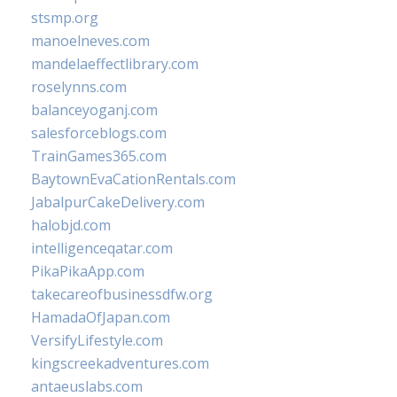
stsmp.org
manoelneves.com
mandelaeffectlibrary.com
roselynns.com
balanceyoganj.com
salesforceblogs.com
TrainGames365.com
BaytownEvaCationRentals.com
JabalpurCakeDelivery.com
halobjd.com
intelligenceqatar.com
PikaPikaApp.com
takecareofbusinessdfw.org
HamadaOfJapan.com
VersifyLifestyle.com
kingscreekadventures.com
antaeuslabs.com