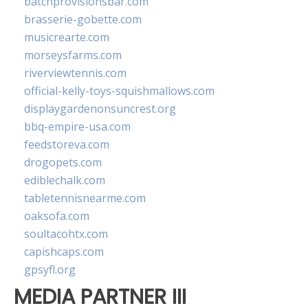
batchprovisionsbar.com
brasserie-gobette.com
musicrearte.com
morseysfarms.com
riverviewtennis.com
official-kelly-toys-squishmallows.com
displaygardenonsuncrest.org
bbq-empire-usa.com
feedstoreva.com
drogopets.com
ediblechalk.com
tabletennisnearme.com
oaksofa.com
soultacohtx.com
capishcaps.com
gpsyfl.org
MEDIA PARTNER III