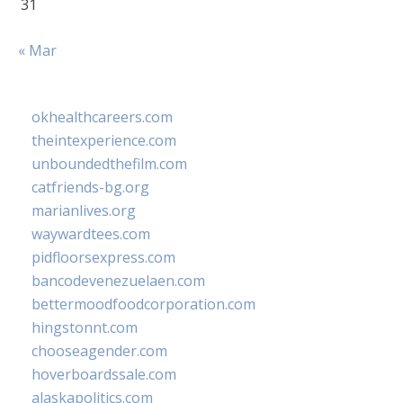
31
« Mar
okhealthcareers.com
theintexperience.com
unboundedthefilm.com
catfriends-bg.org
marianlives.org
waywardtees.com
pidfloorsexpress.com
bancodevenezuelaen.com
bettermoodfoodcorporation.com
hingstonnt.com
chooseagender.com
hoverboardssale.com
alaskapolitics.com