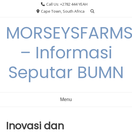
Skip
Call Us: +2782 444 YEAH
to
Cape Town, South Africa
content
MORSEYSFARM
– Informasi
Seputar BUMN
Menu
Inovasi dan