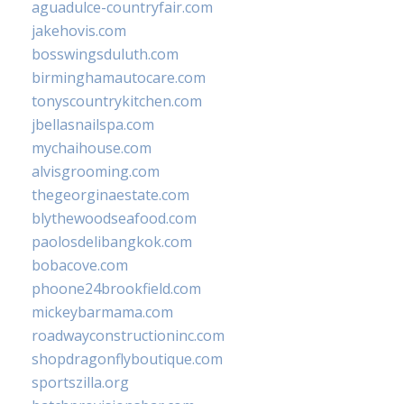
aguadulce-countryfair.com
jakehovis.com
bosswingsduluth.com
birminghamautocare.com
tonyscountrykitchen.com
jbellasnailspa.com
mychaihouse.com
alvisgrooming.com
thegeorginaestate.com
blythewoodseafood.com
paolosdelibangkok.com
bobacove.com
phoone24brookfield.com
mickeybarmama.com
roadwayconstructioninc.com
shopdragonflyboutique.com
sportszilla.org