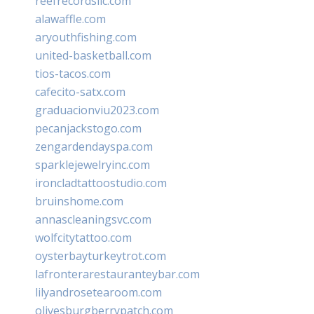
reefrecordsllc.com
alawaffle.com
aryouthfishing.com
united-basketball.com
tios-tacos.com
cafecito-satx.com
graduacionviu2023.com
pecanjackstogo.com
zengardendayspa.com
sparklejewelryinc.com
ironcladtattoostudio.com
bruinshome.com
annascleaningsvc.com
wolfcitytattoo.com
oysterbayturkeytrot.com
lafronterarestauranteybar.com
lilyandrosetearoom.com
olivesburgberrypatch.com