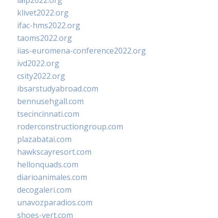
ialp2022.org
klivet2022.org
ifac-hms2022.org
taoms2022.org
iias-euromena-conference2022.org
ivd2022.org
csity2022.org
ibsarstudyabroad.com
bennusehgall.com
tsecincinnati.com
roderconstructiongroup.com
plazabatai.com
hawkscayresort.com
hellonquads.com
diarioanimales.com
decogaleri.com
unavozparadios.com
shoes-vert.com