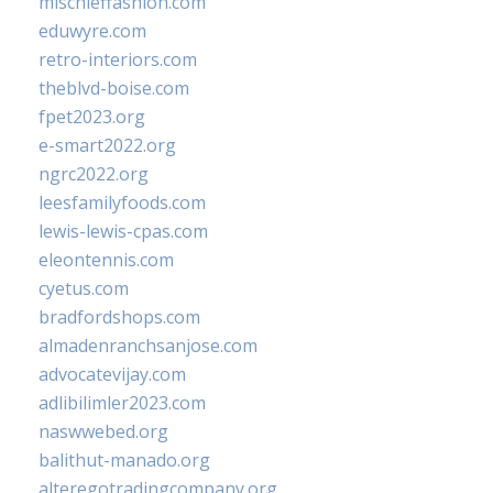
mischieffashion.com
eduwyre.com
retro-interiors.com
theblvd-boise.com
fpet2023.org
e-smart2022.org
ngrc2022.org
leesfamilyfoods.com
lewis-lewis-cpas.com
eleontennis.com
cyetus.com
bradfordshops.com
almadenranchsanjose.com
advocatevijay.com
adlibilimler2023.com
naswwebed.org
balithut-manado.org
alteregotradingcompany.org