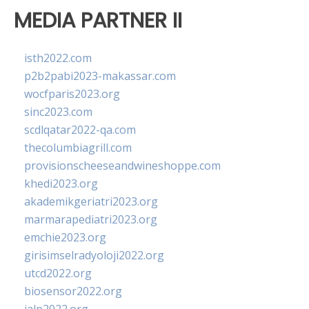
MEDIA PARTNER II
isth2022.com
p2b2pabi2023-makassar.com
wocfparis2023.org
sinc2023.com
scdlqatar2022-qa.com
thecolumbiagrill.com
provisionscheeseandwineshoppe.com
khedi2023.org
akademikgeriatri2023.org
marmarapediatri2023.org
emchie2023.org
girisimselradyoloji2022.org
utcd2022.org
biosensor2022.org