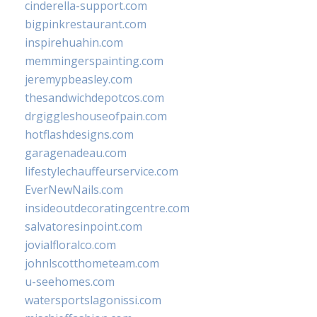
cinderella-support.com
bigpinkrestaurant.com
inspirehuahin.com
memmingerspainting.com
jeremypbeasley.com
thesandwichdepotcos.com
drgiggleshouseofpain.com
hotflashdesigns.com
garagenadeau.com
lifestylechauffeurservice.com
EverNewNails.com
insideoutdecoratingcentre.com
salvatoresinpoint.com
jovialfloralco.com
johnlscotthometeam.com
u-seehomes.com
watersportslagonissi.com