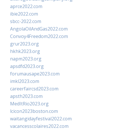
aprce2022.com
ibie2022.com
sbcc-2022.com
AngolaOilAndGas2022.com
Convoy4Freedom2022.com
grur2023.org
hkhk2023.org
napm2023.org
apsdfd2023.org
forumausape2023.com
imkl2023.com
careerfaircsd2023.com
apsth2023.com
MedItRio2023.org
lcicon2023boston.com
waitangidayfestival2022.com
vacancesscolaires2022.com