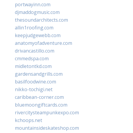
portwayinn.com
djmaddogmusic.com
thesoundarchitects.com
allin1roofing.com
keepjudgewebb.com
anatomyofadventure.com
drivancastillo.com
cmmedspa.com
midletontkd.com
gardensandgrills.com
basilfoodwine.com
nikko-tochigi.net
caribbean-corner.com
bluemoongiftcards.com
rivercitysteampunkexpo.com
kchoops.net
mountainsideskateshop.com