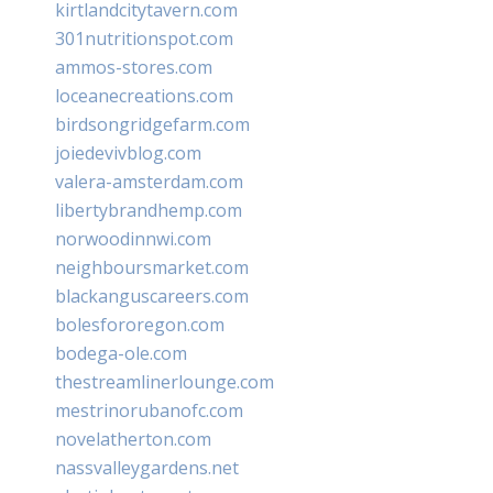
kirtlandcitytavern.com
301nutritionspot.com
ammos-stores.com
loceanecreations.com
birdsongridgefarm.com
joiedevivblog.com
valera-amsterdam.com
libertybrandhemp.com
norwoodinnwi.com
neighboursmarket.com
blackanguscareers.com
bolesfororegon.com
bodega-ole.com
thestreamlinerlounge.com
mestrinorubanofc.com
novelatherton.com
nassvalleygardens.net