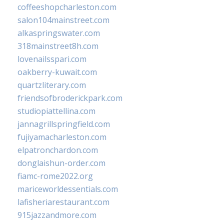
coffeeshopcharleston.com
salon104mainstreet.com
alkaspringswater.com
318mainstreet8h.com
lovenailsspari.com
oakberry-kuwait.com
quartzliterary.com
friendsofbroderickpark.com
studiopiattellina.com
jannagrillspringfield.com
fujiyamacharleston.com
elpatronchardon.com
donglaishun-order.com
fiamc-rome2022.org
mariceworldessentials.com
lafisheriarestaurant.com
915jazzandmore.com