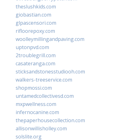
theslushkids.com
giobastian.com
glpascensori.com
rifloorepoxy.com
woolleymillingandpaving.com
uptonpvd.com
2troublegrill.com
casateranga.com
sticksandstonesstudiooh.com
walkers-treeservice.com
shopmossi.com
untamedcollectivesd.com
mxpwellness.com
infernocanine.com
thepaperhousecollection.com
allisonwillisholley.com
solslite.org