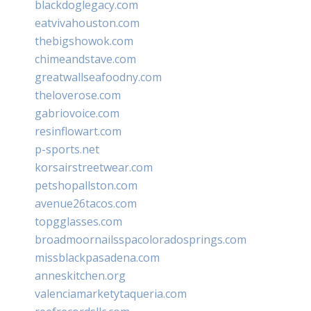
blackdoglegacy.com
eatvivahouston.com
thebigshowok.com
chimeandstave.com
greatwallseafoodny.com
theloverose.com
gabriovoice.com
resinflowart.com
p-sports.net
korsairstreetwear.com
petshopallston.com
avenue26tacos.com
topgglasses.com
broadmoornailsspacoloradosprings.com
missblackpasadena.com
anneskitchen.org
valenciamarketytaqueria.com