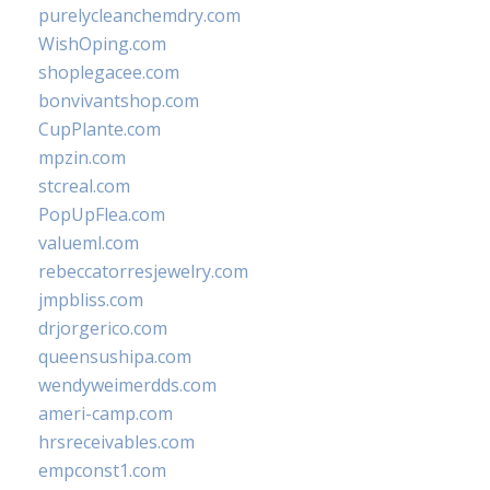
purelycleanchemdry.com
WishOping.com
shoplegacee.com
bonvivantshop.com
CupPlante.com
mpzin.com
stcreal.com
PopUpFlea.com
valueml.com
rebeccatorresjewelry.com
jmpbliss.com
drjorgerico.com
queensushipa.com
wendyweimerdds.com
ameri-camp.com
hrsreceivables.com
empconst1.com