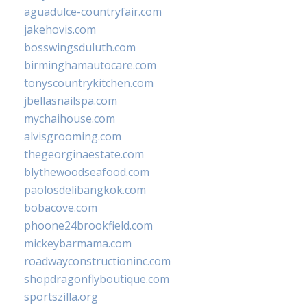
aguadulce-countryfair.com
jakehovis.com
bosswingsduluth.com
birminghamautocare.com
tonyscountrykitchen.com
jbellasnailspa.com
mychaihouse.com
alvisgrooming.com
thegeorginaestate.com
blythewoodseafood.com
paolosdelibangkok.com
bobacove.com
phoone24brookfield.com
mickeybarmama.com
roadwayconstructioninc.com
shopdragonflyboutique.com
sportszilla.org