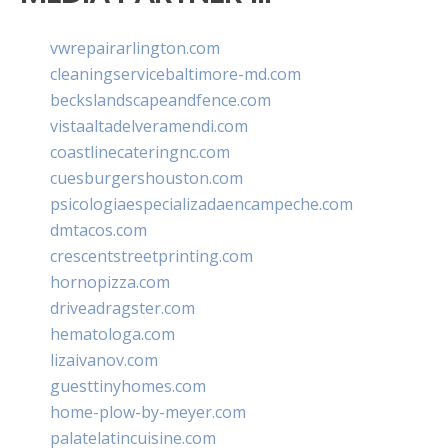
vwrepairarlington.com
cleaningservicebaltimore-md.com
beckslandscapeandfence.com
vistaaltadelveramendi.com
coastlinecateringnc.com
cuesburgershouston.com
psicologiaespecializadaencampeche.com
dmtacos.com
crescentstreetprinting.com
hornopizza.com
driveadragster.com
hematologa.com
lizaivanov.com
guesttinyhomes.com
home-plow-by-meyer.com
palatelatincuisine.com