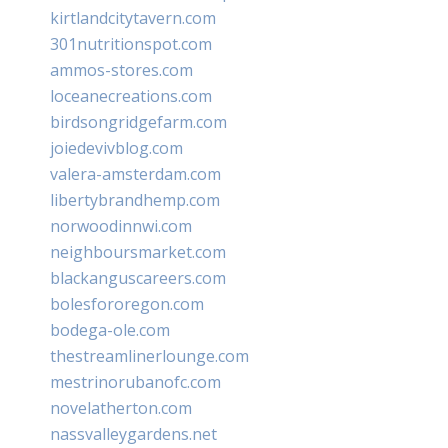
kirtlandcitytavern.com
301nutritionspot.com
ammos-stores.com
loceanecreations.com
birdsongridgefarm.com
joiedevivblog.com
valera-amsterdam.com
libertybrandhemp.com
norwoodinnwi.com
neighboursmarket.com
blackanguscareers.com
bolesfororegon.com
bodega-ole.com
thestreamlinerlounge.com
mestrinorubanofc.com
novelatherton.com
nassvalleygardens.net