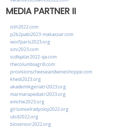
MEDIA PARTNER II
isth2022.com
p2b2pabi2023-makassar.com
wocfparis2023.org
sinc2023.com
scdlqatar2022-qa.com
thecolumbiagrill.com
provisionscheeseandwineshoppe.com
khedi2023.org
akademikgeriatri2023.org
marmarapediatri2023.org
emchie2023.org
girisimselradyoloji2022.org
utcd2022.org
biosensor2022.org