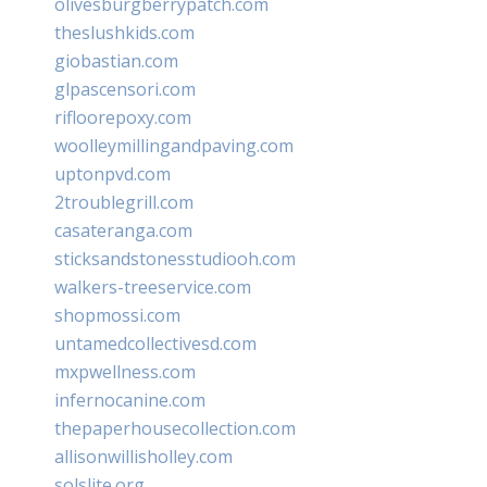
olivesburgberrypatch.com
theslushkids.com
giobastian.com
glpascensori.com
rifloorepoxy.com
woolleymillingandpaving.com
uptonpvd.com
2troublegrill.com
casateranga.com
sticksandstonesstudiooh.com
walkers-treeservice.com
shopmossi.com
untamedcollectivesd.com
mxpwellness.com
infernocanine.com
thepaperhousecollection.com
allisonwillisholley.com
solslite.org