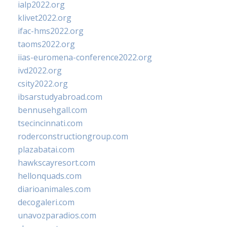
ialp2022.org
klivet2022.org
ifac-hms2022.org
taoms2022.org
iias-euromena-conference2022.org
ivd2022.org
csity2022.org
ibsarstudyabroad.com
bennusehgall.com
tsecincinnati.com
roderconstructiongroup.com
plazabatai.com
hawkscayresort.com
hellonquads.com
diarioanimales.com
decogaleri.com
unavozparadios.com