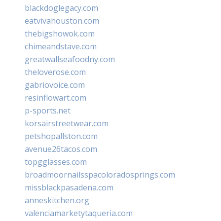
blackdoglegacy.com
eatvivahouston.com
thebigshowok.com
chimeandstave.com
greatwallseafoodny.com
theloverose.com
gabriovoice.com
resinflowart.com
p-sports.net
korsairstreetwear.com
petshopallston.com
avenue26tacos.com
topgglasses.com
broadmoornailsspacoloradosprings.com
missblackpasadena.com
anneskitchen.org
valenciamarketytaqueria.com