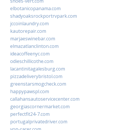
shoes-vert.com
elbotanicopanama.com
shadyoaksrockportrvpark.com
jccoinlaundry.com
kautorepair.com
marjaeswinebar.com
elmazatlanclinton.com
ideacoffeenyc.com
odieschillicothe.com
lacantinitagalesburg.com
pizzadeliverybristol.com
greenstarsmogcheck.com
happypawspl.com
callahansautoservicecenter.com
georgiascornermarket.com
perfectfit24-7.com
portugalprivatedriver.com
von-racer.com