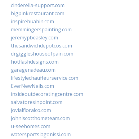
cinderella-support.com
bigpinkrestaurant.com
inspirehuahin.com
memmingerspainting.com
jeremypbeasley.com
thesandwichdepotcos.com
drgiggleshouseofpain.com
hotflashdesigns.com
garagenadeau.com
lifestylechauffeurservice.com
EverNewNails.com
insideoutdecoratingcentre.com
salvatoresinpoint.com
jovialfloralco.com
johnlscotthometeam.com
u-seehomes.com
watersportslagonissi.com