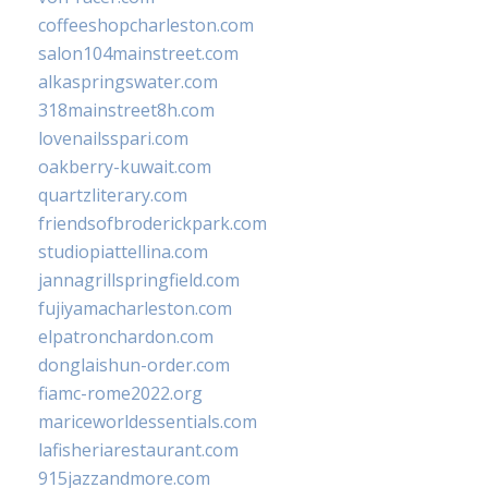
coffeeshopcharleston.com
salon104mainstreet.com
alkaspringswater.com
318mainstreet8h.com
lovenailsspari.com
oakberry-kuwait.com
quartzliterary.com
friendsofbroderickpark.com
studiopiattellina.com
jannagrillspringfield.com
fujiyamacharleston.com
elpatronchardon.com
donglaishun-order.com
fiamc-rome2022.org
mariceworldessentials.com
lafisheriarestaurant.com
915jazzandmore.com