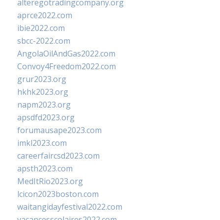
alteregotradingcompany.org
aprce2022.com
ibie2022.com
sbcc-2022.com
AngolaOilAndGas2022.com
Convoy4Freedom2022.com
grur2023.org
hkhk2023.org
napm2023.org
apsdfd2023.org
forumausape2023.com
imkl2023.com
careerfaircsd2023.com
apsth2023.com
MedItRio2023.org
lcicon2023boston.com
waitangidayfestival2022.com
vacancesscolaires2022.com