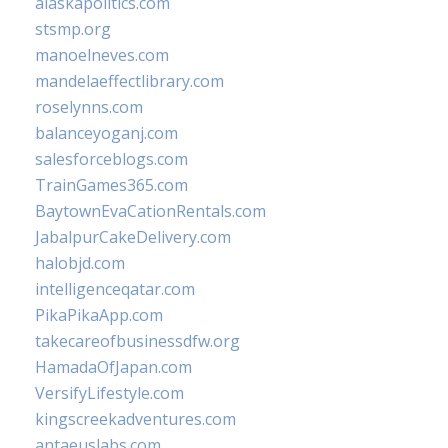
alaskapolitics.com
stsmp.org
manoelneves.com
mandelaeffectlibrary.com
roselynns.com
balanceyoganj.com
salesforceblogs.com
TrainGames365.com
BaytownEvaCationRentals.com
JabalpurCakeDelivery.com
halobjd.com
intelligenceqatar.com
PikaPikaApp.com
takecareofbusinessdfw.org
HamadaOfJapan.com
VersifyLifestyle.com
kingscreekadventures.com
antaeuslabs.com