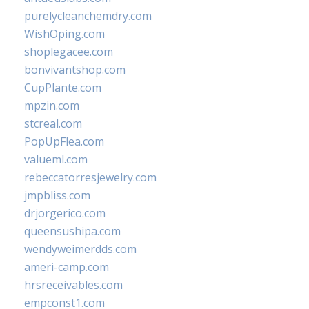
purelycleanchemdry.com
WishOping.com
shoplegacee.com
bonvivantshop.com
CupPlante.com
mpzin.com
stcreal.com
PopUpFlea.com
valueml.com
rebeccatorresjewelry.com
jmpbliss.com
drjorgerico.com
queensushipa.com
wendyweimerdds.com
ameri-camp.com
hrsreceivables.com
empconst1.com