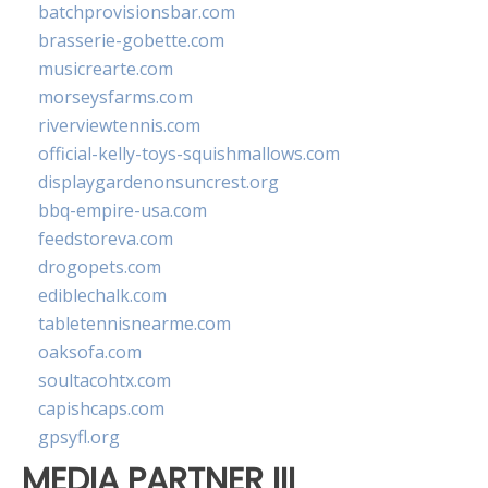
batchprovisionsbar.com
brasserie-gobette.com
musicrearte.com
morseysfarms.com
riverviewtennis.com
official-kelly-toys-squishmallows.com
displaygardenonsuncrest.org
bbq-empire-usa.com
feedstoreva.com
drogopets.com
ediblechalk.com
tabletennisnearme.com
oaksofa.com
soultacohtx.com
capishcaps.com
gpsyfl.org
MEDIA PARTNER III