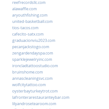
reefrecordsllc.com
alawaffle.com
aryouthfishing.com
united-basketball.com
tios-tacos.com
cafecito-satx.com
graduacionviu2023.com
pecanjackstogo.com
zengardendayspa.com
sparklejewelryinc.com
ironcladtattoostudio.com
bruinshome.com
annascleaningsvc.com
wolfcitytattoo.com
oysterbayturkeytrot.com
lafronterarestauranteybar.com
lilyandrosetearoom.com