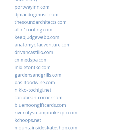
portwayinn.com
djmaddogmusic.com
thesoundarchitects.com
allin1roofing.com
keepjudgewebb.com
anatomyofadventure.com
drivancastillo.com
cmmedspa.com
midletontkd.com
gardensandgrills.com
basilfoodwine.com
nikko-tochigi.net
caribbean-corner.com
bluemoongiftcards.com
rivercitysteampunkexpo.com
kchoops.net
mountainsideskateshop.com