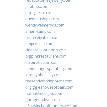
rebeccatorresjewelry.com
jmpbliss.com
drjorgerico.com
queensushipa.com
wendyweimerdds.com
ameri-camp.com
hrsreceivables.com
empconst1.com
cinderella-support.com
bigpinkrestaurant.com
inspirehuahin.com
memmingerspainting.com
jeremypbeasley.com
thesandwichdepotcos.com
drgiggleshouseofpain.com
hotflashdesigns.com
garagenadeau.com
lifestylechauffeurservice.com