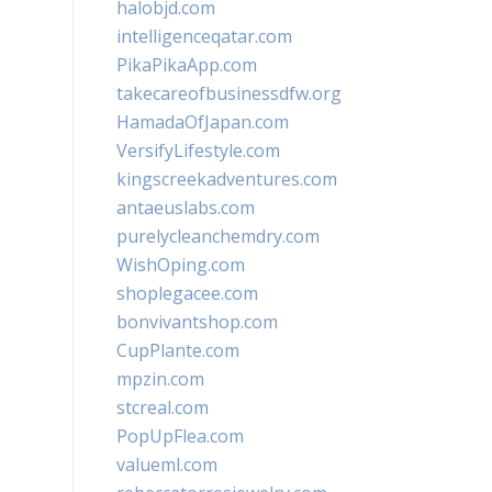
halobjd.com
intelligenceqatar.com
PikaPikaApp.com
takecareofbusinessdfw.org
HamadaOfJapan.com
VersifyLifestyle.com
kingscreekadventures.com
antaeuslabs.com
purelycleanchemdry.com
WishOping.com
shoplegacee.com
bonvivantshop.com
CupPlante.com
mpzin.com
stcreal.com
PopUpFlea.com
valueml.com