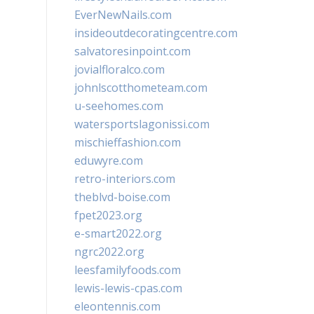
EverNewNails.com
insideoutdecoratingcentre.com
salvatoresinpoint.com
jovialfloralco.com
johnlscotthometeam.com
u-seehomes.com
watersportslagonissi.com
mischieffashion.com
eduwyre.com
retro-interiors.com
theblvd-boise.com
fpet2023.org
e-smart2022.org
ngrc2022.org
leesfamilyfoods.com
lewis-lewis-cpas.com
eleontennis.com