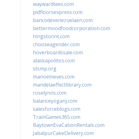
waywardtees.com
pidfloorsexpress.com
bancodevenezuelaen.com
bettermoodfoodcorporation.com
hingstonnt.com
chooseagender.com
hoverboardssale.com
alaskapolitics.com
stsmp.org
manoelneves.com
mandelaeffectlibrary.com
roselynns.com
balanceyoganj.com
salesforceblogs.com
TrainGames365.com
BaytownEvaCationRentals.com
JabalpurCakeDelivery.com