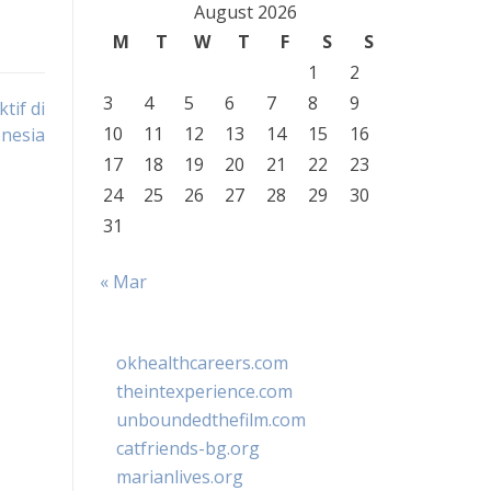
August 2026
M
T
W
T
F
S
S
1
2
3
4
5
6
7
8
9
tif di
10
11
12
13
14
15
16
nesia
17
18
19
20
21
22
23
24
25
26
27
28
29
30
31
« Mar
okhealthcareers.com
theintexperience.com
unboundedthefilm.com
catfriends-bg.org
marianlives.org