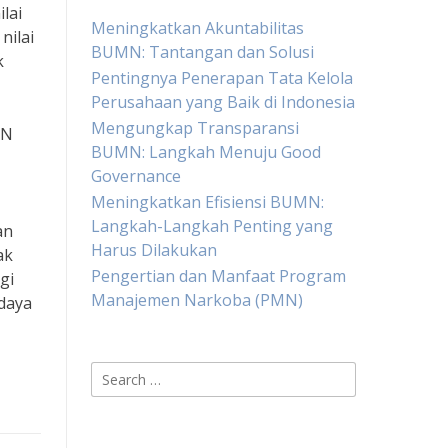
lai
Meningkatkan Akuntabilitas
nilai
BUMN: Tantangan dan Solusi
k
Pentingnya Penerapan Tata Kelola
Perusahaan yang Baik di Indonesia
Mengungkap Transparansi
MN
BUMN: Langkah Menuju Good
Governance
Meningkatkan Efisiensi BUMN:
Langkah-Langkah Penting yang
an
Harus Dilakukan
ak
Pengertian dan Manfaat Program
gi
Manajemen Narkoba (PMN)
daya
Search
for: