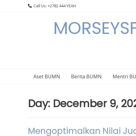
Skip
Call Us: +2782 444 YEAH
to
content
MORSEYSF
Aset BUMN
Berita BUMN
Mentri 
Day:
December 9, 20
Mengoptimalkan Nilai Jual