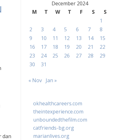
December 2024
N
M
T
W
T
F
S
S
1
2
3
4
5
6
7
8
9
10
11
12
13
14
15
16
17
18
19
20
21
22
23
24
25
26
27
28
29
30
31
m
« Nov
Jan »
okhealthcareers.com
i
theintexperience.com
unboundedthefilm.com
catfriends-bg.org
marianlives.org
r dan