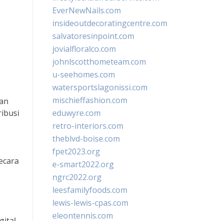
EverNewNails.com
insideoutdecoratingcentre.com
salvatoresinpoint.com
jovialfloralco.com
johnlscotthometeam.com
u-seehomes.com
watersportslagonissi.com
mischieffashion.com
gan
ibusi
eduwyre.com
retro-interiors.com
theblvd-boise.com
fpet2023.org
ecara
e-smart2022.org
ngrc2022.org
leesfamilyfoods.com
lewis-lewis-cpas.com
eleontennis.com
gital