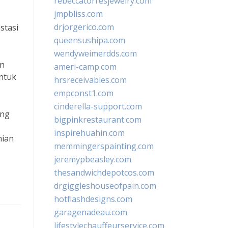
rebeccatorresjewelry.com
jmpbliss.com
drjorgerico.com
stasi
queensushipa.com
wendyweimerdds.com
an
ameri-camp.com
ntuk
hrsreceivables.com
empconst1.com
cinderella-support.com
ong
bigpinkrestaurant.com
inspirehuahin.com
mian
memmingerspainting.com
jeremypbeasley.com
thesandwichdepotcos.com
drgiggleshouseofpain.com
hotflashdesigns.com
garagenadeau.com
lifestylechauffeurservice.com