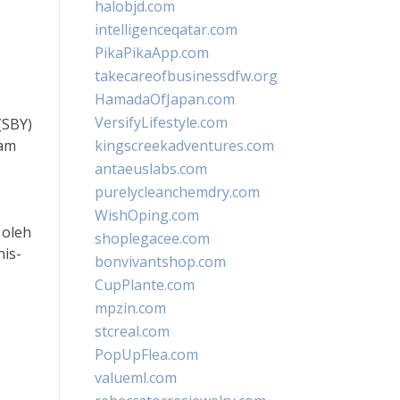
halobjd.com
intelligenceqatar.com
PikaPikaApp.com
takecareofbusinessdfw.org
HamadaOfJapan.com
VersifyLifestyle.com
(SBY)
lam
kingscreekadventures.com
antaeuslabs.com
purelycleanchemdry.com
WishOping.com
 oleh
shoplegacee.com
is-
bonvivantshop.com
CupPlante.com
mpzin.com
stcreal.com
PopUpFlea.com
valueml.com