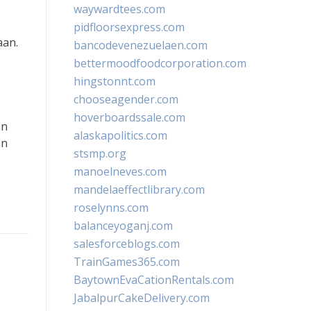
waywardtees.com
pidfloorsexpress.com
aan.
bancodevenezuelaen.com
bettermoodfoodcorporation.com
hingstonnt.com
chooseagender.com
hoverboardssale.com
an
alaskapolitics.com
an
stsmp.org
manoelneves.com
mandelaeffectlibrary.com
roselynns.com
balanceyoganj.com
salesforceblogs.com
TrainGames365.com
BaytownEvaCationRentals.com
JabalpurCakeDelivery.com