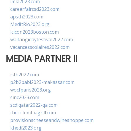
imkl2023.com
careerfaircsd2023.com
apsth2023.com
MedItRio2023.org
lcicon2023boston.com
waitangidayfestival2022.com
vacancesscolaires2022.com
MEDIA PARTNER II
isth2022.com
p2b2pabi2023-makassar.com
wocfparis2023.org
sinc2023.com
scdlqatar2022-qa.com
thecolumbiagrill.com
provisionscheeseandwineshoppe.com
khedi2023.org