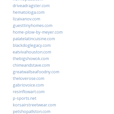
driveadragster.com
hematologa.com
lizaivanov.com
guesttinyhomes.com
home-plow-by-meyer.com
palatelatincuisine.com
blackdoglegacy.com
eatvivahouston.com
thebigshowok.com
chimeandstave.com
greatwallseafoodny.com
theloverose.com
gabriovoice.com
resinflowart.com
p-sports.net
korsairstreetwear.com
petshopallston.com