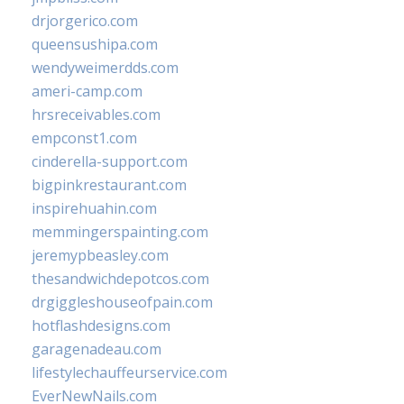
drjorgerico.com
queensushipa.com
wendyweimerdds.com
ameri-camp.com
hrsreceivables.com
empconst1.com
cinderella-support.com
bigpinkrestaurant.com
inspirehuahin.com
memmingerspainting.com
jeremypbeasley.com
thesandwichdepotcos.com
drgiggleshouseofpain.com
hotflashdesigns.com
garagenadeau.com
lifestylechauffeurservice.com
EverNewNails.com