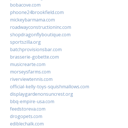
bobacove.com
phoone24brookfield.com
mickeybarmama.com
roadwayconstructioninc.com
shopdragonflyboutique.com
sportszilla.org
batchprovisionsbar.com
brasserie-gobette.com
musicrearte.com
morseysfarms.com
riverviewtennis.com
official-kelly-toys-squishmallows.com
displaygardenonsuncrest.org
bbq-empire-usa.com
feedstoreva.com
drogopets.com
ediblechalk.com