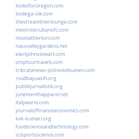
bolesfororegon.com
bodega-ole.com
thestreamlinerlounge.com
mestrinorubanofc.com
novelatherton.com
nassvalleygardens.net
electjohnstewart.com
omptourtravels.com
tribratanews-polreskebumen.com
rsudbayuasih.org
publikjurnalistik.org
juneteenthapparel.net
italywarm.com
journaloffinanceeconomics.com
kvk-kumari.org
foodscienceandtechnology.com
scisportsscience.com