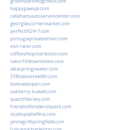
greenstarsmogcheck.com
happypawspl.com
callahansautoservicecenter.com
georgiascornermarket.com
perfectfit24-7.com
portugalprivatedriver.com
von-racer.com
coffeeshopcharleston.com
salon104mainstreet.com
alkaspringswater.com
318mainstreet8h.com
lovenailsspari.com
oakberry-kuwait.com
quartzliterary.com
friendsofbroderickpark.com
studiopiattellina.com
jannagrillspringfield.com
fujiyamacharleston.com