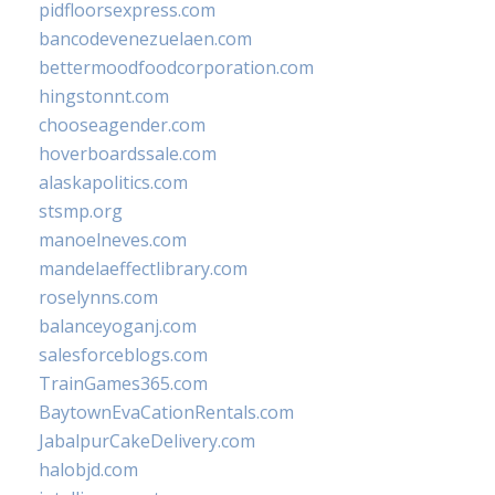
pidfloorsexpress.com
bancodevenezuelaen.com
bettermoodfoodcorporation.com
hingstonnt.com
chooseagender.com
hoverboardssale.com
alaskapolitics.com
stsmp.org
manoelneves.com
mandelaeffectlibrary.com
roselynns.com
balanceyoganj.com
salesforceblogs.com
TrainGames365.com
BaytownEvaCationRentals.com
JabalpurCakeDelivery.com
halobjd.com