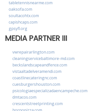
tabletennisnearme.com
oaksofa.com
soultacohtx.com
capishcaps.com
gpsyfl.org
MEDIA PARTNER III
vwrepairarlington.com
cleaningservicebaltimore-md.com
beckslandscapeandfence.com
vistaaltadelveramendi.com
coastlinecateringnc.com
cuesburgershouston.com
psicologiaespecializadaencampeche.com
dmtacos.com
crescentstreetprinting.com
hornopizza.com