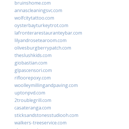
bruinshome.com
annascleaningsvc.com
wolfcitytattoo.com
oysterbayturkeytrot.com
lafronterarestauranteybar.com
lilyandrosetearoom.com
olivesburgberrypatch.com
theslushkids.com
giobastian.com
glpascensori.com
rifloorepoxy.com
woolleymillingandpaving.com
uptonpvd.com
2troublegrill.com
casateranga.com
sticksandstonesstudiooh.com
walkers-treeservice.com