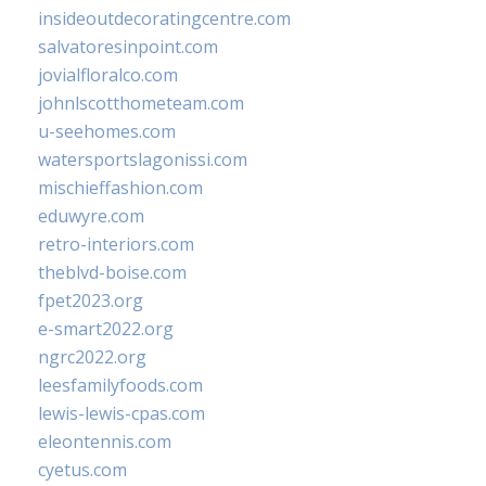
insideoutdecoratingcentre.com
salvatoresinpoint.com
jovialfloralco.com
johnlscotthometeam.com
u-seehomes.com
watersportslagonissi.com
mischieffashion.com
eduwyre.com
retro-interiors.com
theblvd-boise.com
fpet2023.org
e-smart2022.org
ngrc2022.org
leesfamilyfoods.com
lewis-lewis-cpas.com
eleontennis.com
cyetus.com