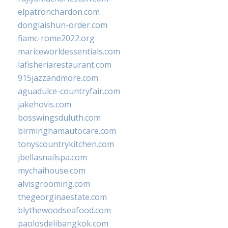
elpatronchardon.com
donglaishun-order.com
fiamc-rome2022.org
mariceworldessentials.com
lafisheriarestaurant.com
915jazzandmore.com
aguadulce-countryfair.com
jakehovis.com
bosswingsduluth.com
birminghamautocare.com
tonyscountrykitchen.com
jbellasnailspa.com
mychaihouse.com
alvisgrooming.com
thegeorginaestate.com
blythewoodseafood.com
paolosdelibangkok.com