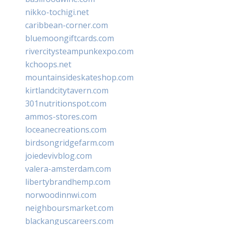
nikko-tochigi.net
caribbean-corner.com
bluemoongiftcards.com
rivercitysteampunkexpo.com
kchoops.net
mountainsideskateshop.com
kirtlandcitytavern.com
301nutritionspot.com
ammos-stores.com
loceanecreations.com
birdsongridgefarm.com
joiedevivblog.com
valera-amsterdam.com
libertybrandhemp.com
norwoodinnwi.com
neighboursmarket.com
blackanguscareers.com