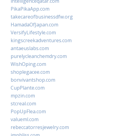
intelligenceqatar.com
PikaPikaApp.com
takecareofbusinessdfw.org
HamadaOfJapan.com
VersifyLifestyle.com
kingscreekadventures.com
antaeuslabs.com
purelycleanchemdry.com
WishOping.com
shoplegacee.com
bonvivantshop.com
CupPlante.com
mpzin.com
stcreal.com
PopUpFlea.com
valueml.com
rebeccatorresjewelry.com
jmpbliss.com