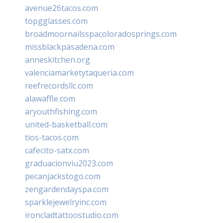
avenue26tacos.com
topgglasses.com
broadmoornailsspacoloradosprings.com
missblackpasadena.com
anneskitchen.org
valenciamarketytaqueria.com
reefrecordsllc.com
alawaffle.com
aryouthfishing.com
united-basketball.com
tios-tacos.com
cafecito-satx.com
graduacionviu2023.com
pecanjackstogo.com
zengardendayspa.com
sparklejewelryinc.com
ironcladtattoostudio.com