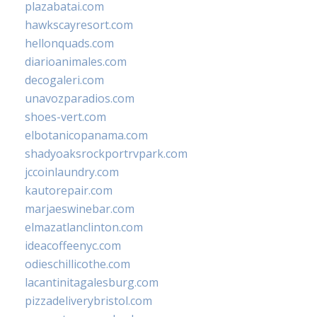
plazabatai.com
hawkscayresort.com
hellonquads.com
diarioanimales.com
decogaleri.com
unavozparadios.com
shoes-vert.com
elbotanicopanama.com
shadyoaksrockportrvpark.com
jccoinlaundry.com
kautorepair.com
marjaeswinebar.com
elmazatlanclinton.com
ideacoffeenyc.com
odieschillicothe.com
lacantinitagalesburg.com
pizzadeliverybristol.com