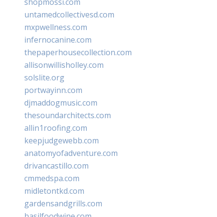
shopmossi.com
untamedcollectivesd.com
mxpwellness.com
infernocanine.com
thepaperhousecollection.com
allisonwillisholley.com
solslite.org
portwayinn.com
djmaddogmusic.com
thesoundarchitects.com
allin1roofing.com
keepjudgewebb.com
anatomyofadventure.com
drivancastillo.com
cmmedspa.com
midletontkd.com
gardensandgrills.com
basilfoodwine.com