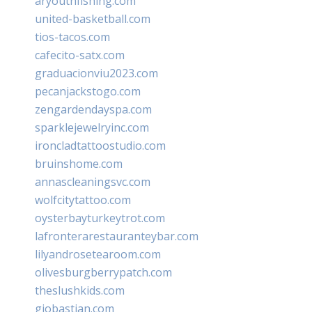
aryouthfishing.com
united-basketball.com
tios-tacos.com
cafecito-satx.com
graduacionviu2023.com
pecanjackstogo.com
zengardendayspa.com
sparklejewelryinc.com
ironcladtattoostudio.com
bruinshome.com
annascleaningsvc.com
wolfcitytattoo.com
oysterbayturkeytrot.com
lafronterarestauranteybar.com
lilyandrosetearoom.com
olivesburgberrypatch.com
theslushkids.com
giobastian.com