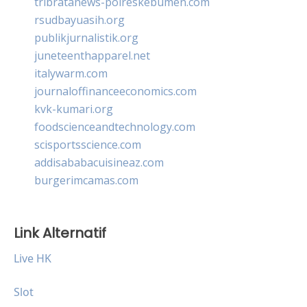
tribratanews-polreskebumen.com
rsudbayuasih.org
publikjurnalistik.org
juneteenthapparel.net
italywarm.com
journaloffinanceeconomics.com
kvk-kumari.org
foodscienceandtechnology.com
scisportsscience.com
addisababacuisineaz.com
burgerimcamas.com
Link Alternatif
Live HK
Slot