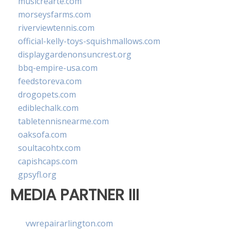
musicrearte.com
morseysfarms.com
riverviewtennis.com
official-kelly-toys-squishmallows.com
displaygardenonsuncrest.org
bbq-empire-usa.com
feedstoreva.com
drogopets.com
ediblechalk.com
tabletennisnearme.com
oaksofa.com
soultacohtx.com
capishcaps.com
gpsyfl.org
MEDIA PARTNER III
vwrepairarlington.com