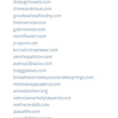
thebigshowok.com
chimeandstave.com
greatwallseafoodny.com
theloverose.com
gabriovoice.com
resinflowart.com
p-sports.net
korsairstreetwear.com
petshopallston.com
avenue26tacos.com
topgglasses.com
broadmoornailsspacoloradosprings.com
missblackpasadena.com
anneskitchen.org
valenciamarketytaqueria.com
reefrecordsllc.com
alawaffle.com