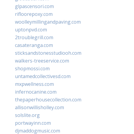
glpascensori.com
rifloorepoxy.com
woolleymillingandpaving.com
uptonpvd.com
2troublegrill.com
casateranga.com
sticksandstonesstudiooh.com
walkers-treeservice.com
shopmossi.com
untamedcollectivesd.com
mxpwellness.com
infernocanine.com
thepaperhousecollection.com
allisonwillisholley.com
solslite.org
portwayinn.com
djmaddogmusic.com