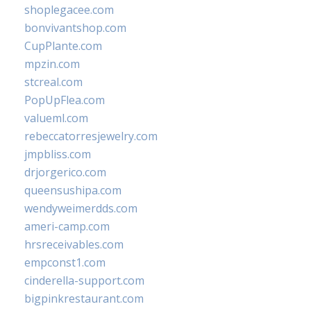
shoplegacee.com
bonvivantshop.com
CupPlante.com
mpzin.com
stcreal.com
PopUpFlea.com
valueml.com
rebeccatorresjewelry.com
jmpbliss.com
drjorgerico.com
queensushipa.com
wendyweimerdds.com
ameri-camp.com
hrsreceivables.com
empconst1.com
cinderella-support.com
bigpinkrestaurant.com