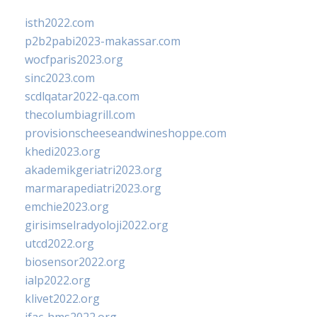
isth2022.com
p2b2pabi2023-makassar.com
wocfparis2023.org
sinc2023.com
scdlqatar2022-qa.com
thecolumbiagrill.com
provisionscheeseandwineshoppe.com
khedi2023.org
akademikgeriatri2023.org
marmarapediatri2023.org
emchie2023.org
girisimselradyoloji2022.org
utcd2022.org
biosensor2022.org
ialp2022.org
klivet2022.org