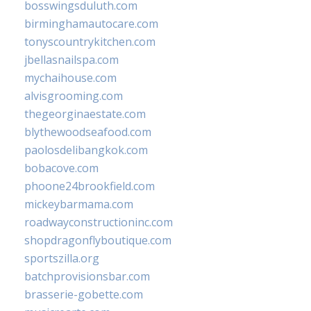
bosswingsduluth.com
birminghamautocare.com
tonyscountrykitchen.com
jbellasnailspa.com
mychaihouse.com
alvisgrooming.com
thegeorginaestate.com
blythewoodseafood.com
paolosdelibangkok.com
bobacove.com
phoone24brookfield.com
mickeybarmama.com
roadwayconstructioninc.com
shopdragonflyboutique.com
sportszilla.org
batchprovisionsbar.com
brasserie-gobette.com