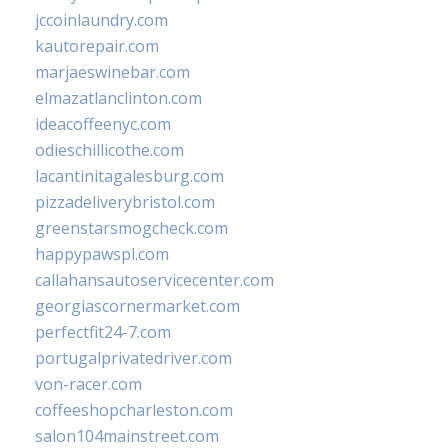
jccoinlaundry.com
kautorepair.com
marjaeswinebar.com
elmazatlanclinton.com
ideacoffeenyc.com
odieschillicothe.com
lacantinitagalesburg.com
pizzadeliverybristol.com
greenstarsmogcheck.com
happypawspl.com
callahansautoservicecenter.com
georgiascornermarket.com
perfectfit24-7.com
portugalprivatedriver.com
von-racer.com
coffeeshopcharleston.com
salon104mainstreet.com