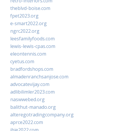
retro-interiors.com
theblvd-boise.com
fpet2023.org
e-smart2022.org
ngrc2022.org
leesfamilyfoods.com
lewis-lewis-cpas.com
eleontennis.com
cyetus.com
bradfordshops.com
almadenranchsanjose.com
advocatevijay.com
adlibilimler2023.com
naswwebed.org
balithut-manado.org
alteregotradingcompany.org
aprce2022.com
ibie2022.com