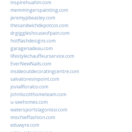
inspirehuahin.com
memmingerspainting.com
jeremypbeasley.com
thesandwichdepotcos.com
drgiggleshouseofpain.com
hotflashdesigns.com
garagenadeau.com
lifestylechauffeurservice.com
EverNewNails.com
insideoutdecoratingcentre.com
salvatoresinpoint.com
jovialfloralco.com
johnlscotthometeam.com
u-seehomes.com
watersportslagonissi.com
mischieffashion.com
eduwyre.com