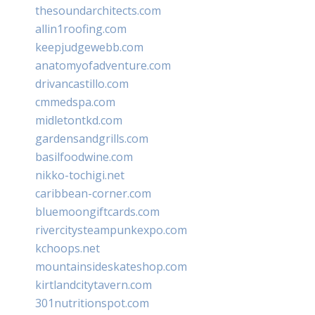
thesoundarchitects.com
allin1roofing.com
keepjudgewebb.com
anatomyofadventure.com
drivancastillo.com
cmmedspa.com
midletontkd.com
gardensandgrills.com
basilfoodwine.com
nikko-tochigi.net
caribbean-corner.com
bluemoongiftcards.com
rivercitysteampunkexpo.com
kchoops.net
mountainsideskateshop.com
kirtlandcitytavern.com
301nutritionspot.com