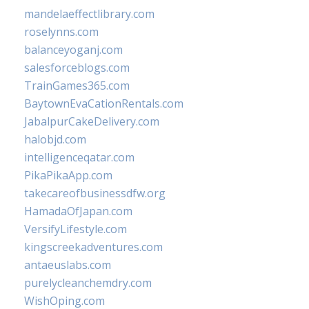
mandelaeffectlibrary.com
roselynns.com
balanceyoganj.com
salesforceblogs.com
TrainGames365.com
BaytownEvaCationRentals.com
JabalpurCakeDelivery.com
halobjd.com
intelligenceqatar.com
PikaPikaApp.com
takecareofbusinessdfw.org
HamadaOfJapan.com
VersifyLifestyle.com
kingscreekadventures.com
antaeuslabs.com
purelycleanchemdry.com
WishOping.com