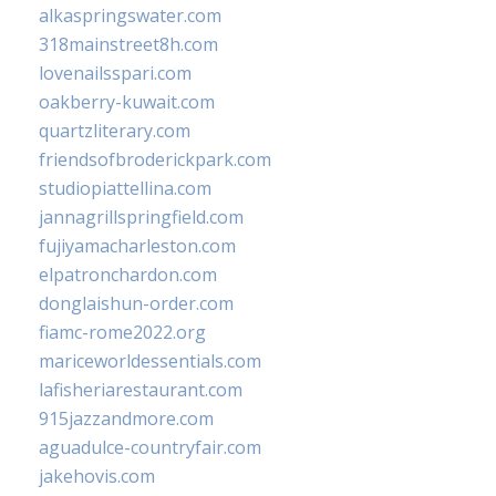
alkaspringswater.com
318mainstreet8h.com
lovenailsspari.com
oakberry-kuwait.com
quartzliterary.com
friendsofbroderickpark.com
studiopiattellina.com
jannagrillspringfield.com
fujiyamacharleston.com
elpatronchardon.com
donglaishun-order.com
fiamc-rome2022.org
mariceworldessentials.com
lafisheriarestaurant.com
915jazzandmore.com
aguadulce-countryfair.com
jakehovis.com