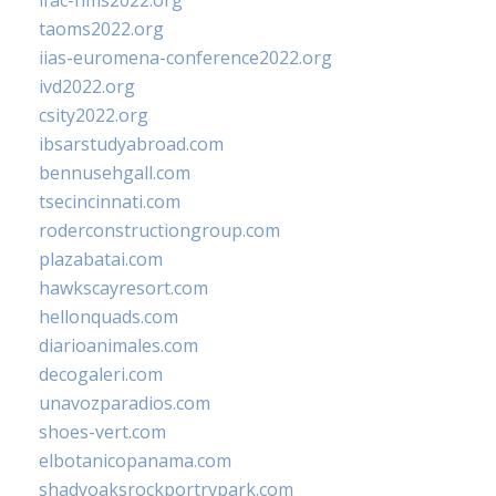
ifac-hms2022.org
taoms2022.org
iias-euromena-conference2022.org
ivd2022.org
csity2022.org
ibsarstudyabroad.com
bennusehgall.com
tsecincinnati.com
roderconstructiongroup.com
plazabatai.com
hawkscayresort.com
hellonquads.com
diarioanimales.com
decogaleri.com
unavozparadios.com
shoes-vert.com
elbotanicopanama.com
shadyoaksrockportrvpark.com