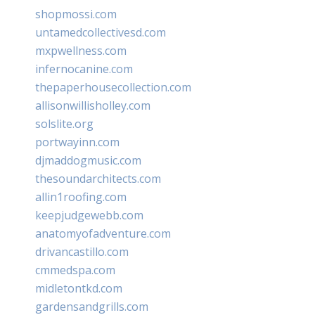
shopmossi.com
untamedcollectivesd.com
mxpwellness.com
infernocanine.com
thepaperhousecollection.com
allisonwillisholley.com
solslite.org
portwayinn.com
djmaddogmusic.com
thesoundarchitects.com
allin1roofing.com
keepjudgewebb.com
anatomyofadventure.com
drivancastillo.com
cmmedspa.com
midletontkd.com
gardensandgrills.com