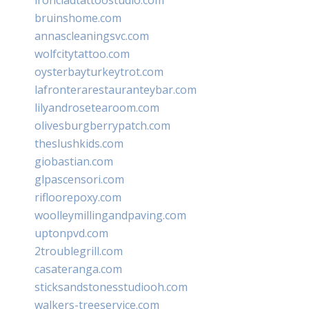
bruinshome.com
annascleaningsvc.com
wolfcitytattoo.com
oysterbayturkeytrot.com
lafronterarestauranteybar.com
lilyandrosetearoom.com
olivesburgberrypatch.com
theslushkids.com
giobastian.com
glpascensori.com
rifloorepoxy.com
woolleymillingandpaving.com
uptonpvd.com
2troublegrill.com
casateranga.com
sticksandstonesstudiooh.com
walkers-treeservice.com