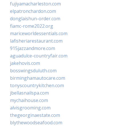
fujiyamacharleston.com
elpatronchardon.com
donglaishun-order.com
fiamc-rome2022.org
mariceworldessentials.com
lafisheriarestaurant.com
915jazzandmore.com
aguadulce-countryfair.com
jakehovis.com
bosswingsduluth.com
birminghamautocare.com
tonyscountrykitchen.com
jbellasnailspa.com
mychaihouse.com
alvisgrooming.com
thegeorginaestate.com
blythewoodseafood.com