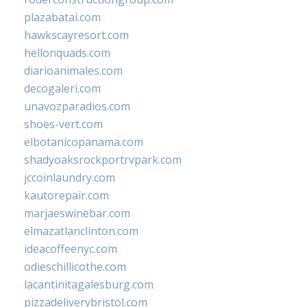
plazabatai.com
hawkscayresort.com
hellonquads.com
diarioanimales.com
decogaleri.com
unavozparadios.com
shoes-vert.com
elbotanicopanama.com
shadyoaksrockportrvpark.com
jccoinlaundry.com
kautorepair.com
marjaeswinebar.com
elmazatlanclinton.com
ideacoffeenyc.com
odieschillicothe.com
lacantinitagalesburg.com
pizzadeliverybristol.com