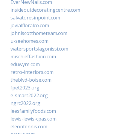
EverNewNails.com
insideoutdecoratingcentre.com
salvatoresinpoint.com
jovialfloralco.com
johnlscotthometeam.com
u-seehomes.com
watersportslagonissi.com
mischieffashion.com
eduwyre.com
retro-interiors.com
theblvd-boise.com
fpet2023.org
e-smart2022.org
ngrc2022.org
leesfamilyfoods.com
lewis-lewis-cpas.com
eleontennis.com