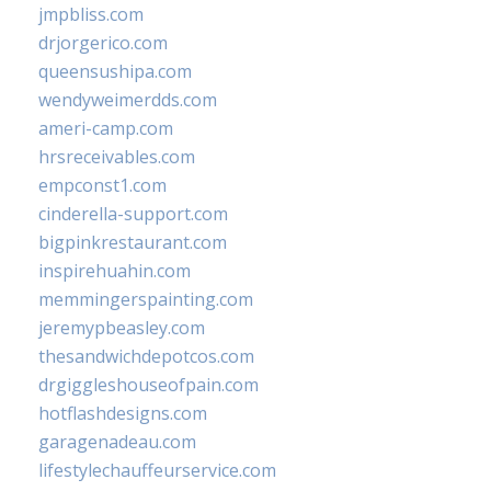
jmpbliss.com
drjorgerico.com
queensushipa.com
wendyweimerdds.com
ameri-camp.com
hrsreceivables.com
empconst1.com
cinderella-support.com
bigpinkrestaurant.com
inspirehuahin.com
memmingerspainting.com
jeremypbeasley.com
thesandwichdepotcos.com
drgiggleshouseofpain.com
hotflashdesigns.com
garagenadeau.com
lifestylechauffeurservice.com