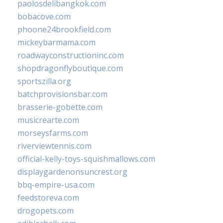
paolosdelibangkok.com
bobacove.com
phoone24brookfield.com
mickeybarmama.com
roadwayconstructioninc.com
shopdragonflyboutique.com
sportszilla.org
batchprovisionsbar.com
brasserie-gobette.com
musicrearte.com
morseysfarms.com
riverviewtennis.com
official-kelly-toys-squishmallows.com
displaygardenonsuncrest.org
bbq-empire-usa.com
feedstoreva.com
drogopets.com