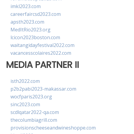
imkl2023.com
careerfaircsd2023.com
apsth2023.com
MedItRio2023.org
lcicon2023boston.com
waitangidayfestival2022.com
vacancesscolaires2022.com
MEDIA PARTNER II
isth2022.com
p2b2pabi2023-makassar.com
wocfparis2023.org
sinc2023.com
scdlqatar2022-qa.com
thecolumbiagrill.com
provisionscheeseandwineshoppe.com