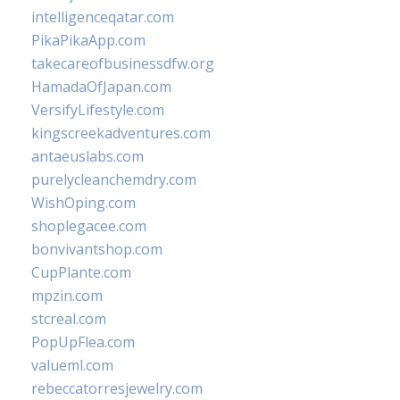
intelligenceqatar.com
PikaPikaApp.com
takecareofbusinessdfw.org
HamadaOfJapan.com
VersifyLifestyle.com
kingscreekadventures.com
antaeuslabs.com
purelycleanchemdry.com
WishOping.com
shoplegacee.com
bonvivantshop.com
CupPlante.com
mpzin.com
stcreal.com
PopUpFlea.com
valueml.com
rebeccatorresjewelry.com