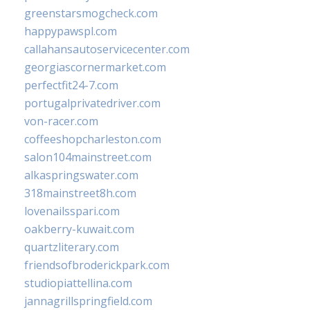
greenstarsmogcheck.com
happypawspl.com
callahansautoservicecenter.com
georgiascornermarket.com
perfectfit24-7.com
portugalprivatedriver.com
von-racer.com
coffeeshopcharleston.com
salon104mainstreet.com
alkaspringswater.com
318mainstreet8h.com
lovenailsspari.com
oakberry-kuwait.com
quartzliterary.com
friendsofbroderickpark.com
studiopiattellina.com
jannagrillspringfield.com