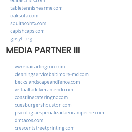
ediblechalk.com
tabletennisnearme.com
oaksofa.com
soultacohtx.com
capishcaps.com
gpsyfl.org
MEDIA PARTNER III
vwrepairarlington.com
cleaningservicebaltimore-md.com
beckslandscapeandfence.com
vistaaltadelveramendi.com
coastlinecateringnc.com
cuesburgershouston.com
psicologiaespecializadaencampeche.com
dmtacos.com
crescentstreetprinting.com