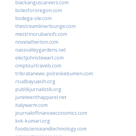
blackanguscareers.com
bolesfororegon.com
bodega-ole.com
thestreamlinerlounge.com
mestrinorubanofc.com
novelatherton.com
nassvalleygardens.net
electjohnstewart.com
omptourtravels.com
tribratanews-polreskebumen.com
rsudbayuasih.org
publikjurnalistik.org
juneteenthapparel.net
italywarm.com
journaloffinanceeconomics.com
kvk-kumari.org
foodscienceandtechnology.com