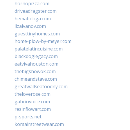
hornopizza.com
driveadragster.com
hematologa.com
lizaivanov.com
guesttinyhomes.com
home-plow-by-meyer.com
palatelatincuisine.com
blackdoglegacy.com
eatvivahouston.com
thebigshowok.com
chimeandstave.com
greatwallseafoodny.com
theloverose.com
gabriovoice.com
resinflowart.com
p-sports.net
korsairstreetwear.com