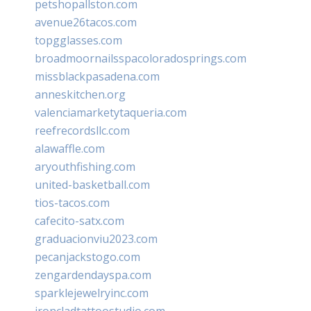
petshopallston.com
avenue26tacos.com
topgglasses.com
broadmoornailsspacoloradosprings.com
missblackpasadena.com
anneskitchen.org
valenciamarketytaqueria.com
reefrecordsllc.com
alawaffle.com
aryouthfishing.com
united-basketball.com
tios-tacos.com
cafecito-satx.com
graduacionviu2023.com
pecanjackstogo.com
zengardendayspa.com
sparklejewelryinc.com
ironcladtattoostudio.com