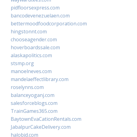
pidfloorsexpress.com
bancodevenezuelaen.com
bettermoodfoodcorporation.com
hingstonnt.com
chooseagender.com
hoverboardssale.com
alaskapolitics.com
stsmp.org
manoelneves.com
mandelaeffectlibrary.com
roselynns.com
balanceyoganj.com
salesforceblogs.com
TrainGames365.com
BaytownEvaCationRentals.com
JabalpurCakeDelivery.com
halobjd.com