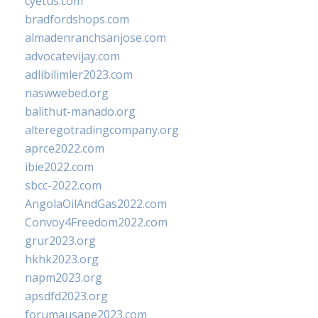
cyetus.com
bradfordshops.com
almadenranchsanjose.com
advocatevijay.com
adlibilimler2023.com
naswwebed.org
balithut-manado.org
alteregotradingcompany.org
aprce2022.com
ibie2022.com
sbcc-2022.com
AngolaOilAndGas2022.com
Convoy4Freedom2022.com
grur2023.org
hkhk2023.org
napm2023.org
apsdfd2023.org
forumausape2023.com