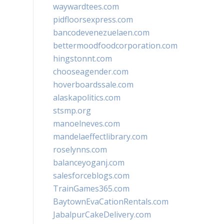
waywardtees.com
pidfloorsexpress.com
bancodevenezuelaen.com
bettermoodfoodcorporation.com
hingstonnt.com
chooseagender.com
hoverboardssale.com
alaskapolitics.com
stsmp.org
manoelneves.com
mandelaeffectlibrary.com
roselynns.com
balanceyoganj.com
salesforceblogs.com
TrainGames365.com
BaytownEvaCationRentals.com
JabalpurCakeDelivery.com