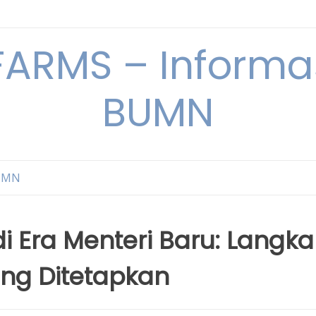
ARMS – Informas
BUMN
BUMN
i Era Menteri Baru: Langk
ang Ditetapkan