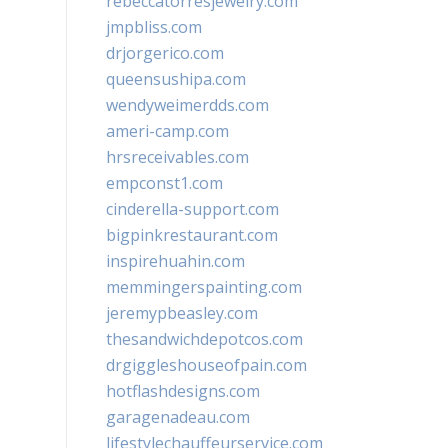
rebeccatorresjewelry.com
jmpbliss.com
drjorgerico.com
queensushipa.com
wendyweimerdds.com
ameri-camp.com
hrsreceivables.com
empconst1.com
cinderella-support.com
bigpinkrestaurant.com
inspirehuahin.com
memmingerspainting.com
jeremypbeasley.com
thesandwichdepotcos.com
drgiggleshouseofpain.com
hotflashdesigns.com
garagenadeau.com
lifestylechauffeurservice.com