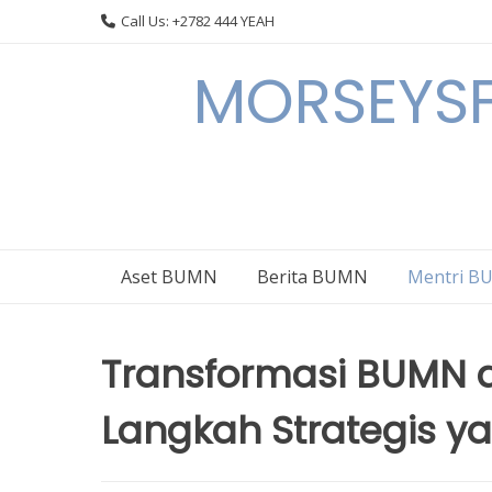
Skip
Call Us: +2782 444 YEAH
to
content
MORSEYSF
Aset BUMN
Berita BUMN
Mentri 
Transformasi BUMN d
Langkah Strategis y