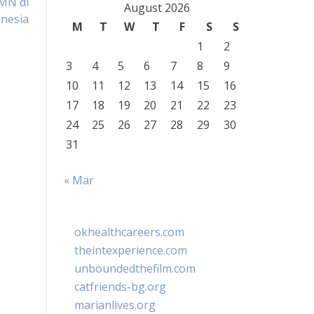
MN di
August 2026
nesia
M
T
W
T
F
S
S
1
2
3
4
5
6
7
8
9
10
11
12
13
14
15
16
17
18
19
20
21
22
23
24
25
26
27
28
29
30
31
« Mar
okhealthcareers.com
theintexperience.com
unboundedthefilm.com
catfriends-bg.org
marianlives.org