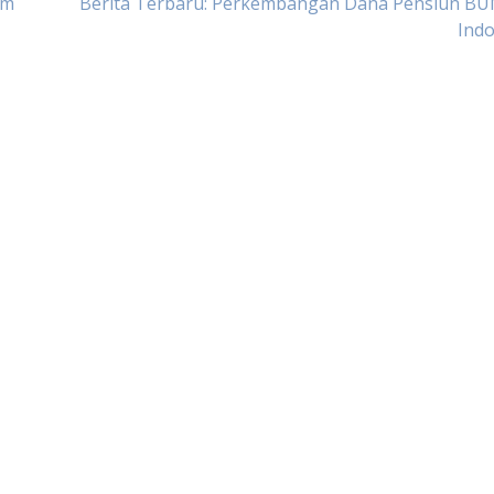
am
Berita Terbaru: Perkembangan Dana Pensiun BU
Indo