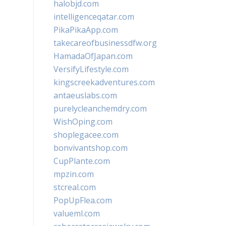
halobjd.com
intelligenceqatar.com
PikaPikaApp.com
takecareofbusinessdfw.org
HamadaOfJapan.com
VersifyLifestyle.com
kingscreekadventures.com
antaeuslabs.com
purelycleanchemdry.com
WishOping.com
shoplegacee.com
bonvivantshop.com
CupPlante.com
mpzin.com
stcreal.com
PopUpFlea.com
valueml.com