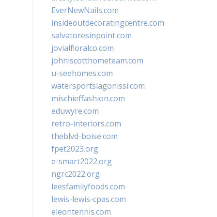
EverNewNails.com
insideoutdecoratingcentre.com
salvatoresinpoint.com
jovialfloralco.com
johnlscotthometeam.com
u-seehomes.com
watersportslagonissi.com
mischieffashion.com
eduwyre.com
retro-interiors.com
theblvd-boise.com
fpet2023.org
e-smart2022.org
ngrc2022.org
leesfamilyfoods.com
lewis-lewis-cpas.com
eleontennis.com