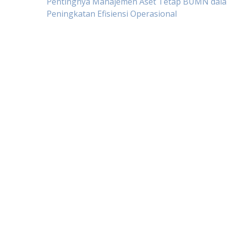
Post
Pentingnya Manajemen Aset Tetap BUMN dal
Peningkatan Efisiensi Operasional
navigation