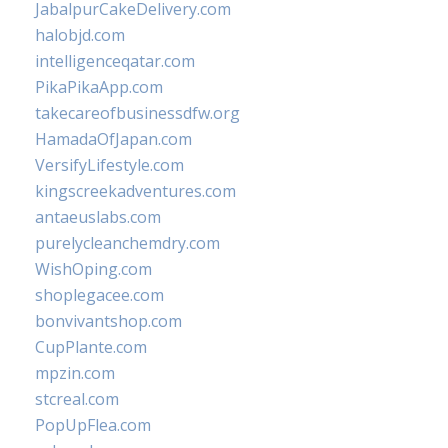
JabalpurCakeDelivery.com
halobjd.com
intelligenceqatar.com
PikaPikaApp.com
takecareofbusinessdfw.org
HamadaOfJapan.com
VersifyLifestyle.com
kingscreekadventures.com
antaeuslabs.com
purelycleanchemdry.com
WishOping.com
shoplegacee.com
bonvivantshop.com
CupPlante.com
mpzin.com
stcreal.com
PopUpFlea.com