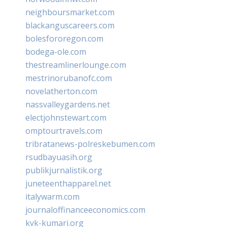
neighboursmarket.com
blackanguscareers.com
bolesfororegon.com
bodega-ole.com
thestreamlinerlounge.com
mestrinorubanofc.com
novelatherton.com
nassvalleygardens.net
electjohnstewart.com
omptourtravels.com
tribratanews-polreskebumen.com
rsudbayuasih.org
publikjurnalistik.org
juneteenthapparel.net
italywarm.com
journaloffinanceeconomics.com
kvk-kumari.org