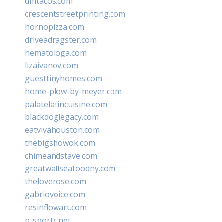
dmtacos.com
crescentstreetprinting.com
hornopizza.com
driveadragster.com
hematologa.com
lizaivanov.com
guesttinyhomes.com
home-plow-by-meyer.com
palatelatincuisine.com
blackdoglegacy.com
eatvivahouston.com
thebigshowok.com
chimeandstave.com
greatwallseafoodny.com
theloverose.com
gabriovoice.com
resinflowart.com
p-sports.net