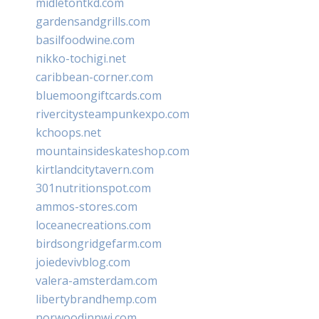
midletontkd.com
gardensandgrills.com
basilfoodwine.com
nikko-tochigi.net
caribbean-corner.com
bluemoongiftcards.com
rivercitysteampunkexpo.com
kchoops.net
mountainsideskateshop.com
kirtlandcitytavern.com
301nutritionspot.com
ammos-stores.com
loceanecreations.com
birdsongridgefarm.com
joiedevivblog.com
valera-amsterdam.com
libertybrandhemp.com
norwoodinnwi.com