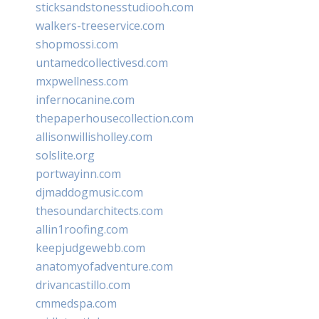
sticksandstonesstudiooh.com
walkers-treeservice.com
shopmossi.com
untamedcollectivesd.com
mxpwellness.com
infernocanine.com
thepaperhousecollection.com
allisonwillisholley.com
solslite.org
portwayinn.com
djmaddogmusic.com
thesoundarchitects.com
allin1roofing.com
keepjudgewebb.com
anatomyofadventure.com
drivancastillo.com
cmmedspa.com