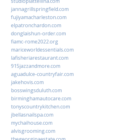
studiopiattellina.com
jannagrillspringfield.com
fujiyamacharleston.com
elpatronchardon.com
donglaishun-order.com
fiamc-rome2022.org
mariceworldessentials.com
lafisheriarestaurant.com
915jazzandmore.com
aguadulce-countryfair.com
jakehovis.com
bosswingsduluth.com
birminghamautocare.com
tonyscountrykitchen.com
jbellasnailspa.com
mychaihouse.com
alvisgrooming.com
thegeorginaestate.com