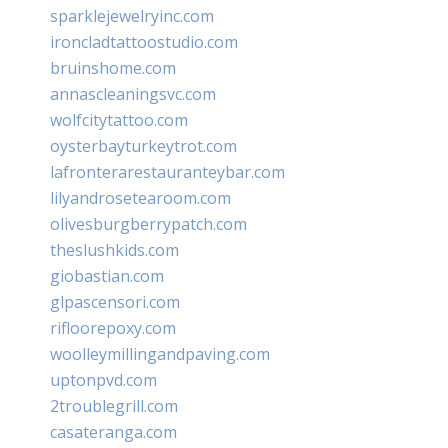
sparklejewelryinc.com
ironcladtattoostudio.com
bruinshome.com
annascleaningsvc.com
wolfcitytattoo.com
oysterbayturkeytrot.com
lafronterarestauranteybar.com
lilyandrosetearoom.com
olivesburgberrypatch.com
theslushkids.com
giobastian.com
glpascensori.com
rifloorepoxy.com
woolleymillingandpaving.com
uptonpvd.com
2troublegrill.com
casateranga.com