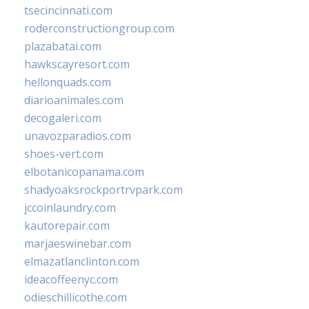
tsecincinnati.com
roderconstructiongroup.com
plazabatai.com
hawkscayresort.com
hellonquads.com
diarioanimales.com
decogaleri.com
unavozparadios.com
shoes-vert.com
elbotanicopanama.com
shadyoaksrockportrvpark.com
jccoinlaundry.com
kautorepair.com
marjaeswinebar.com
elmazatlanclinton.com
ideacoffeenyc.com
odieschillicothe.com