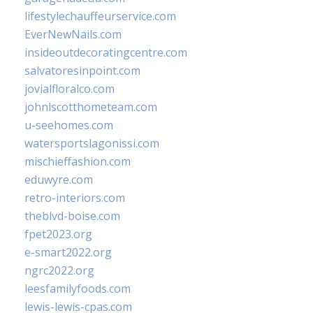
lifestylechauffeurservice.com
EverNewNails.com
insideoutdecoratingcentre.com
salvatoresinpoint.com
jovialfloralco.com
johnlscotthometeam.com
u-seehomes.com
watersportslagonissi.com
mischieffashion.com
eduwyre.com
retro-interiors.com
theblvd-boise.com
fpet2023.org
e-smart2022.org
ngrc2022.org
leesfamilyfoods.com
lewis-lewis-cpas.com