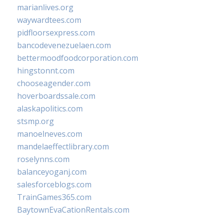
marianlives.org
waywardtees.com
pidfloorsexpress.com
bancodevenezuelaen.com
bettermoodfoodcorporation.com
hingstonnt.com
chooseagender.com
hoverboardssale.com
alaskapolitics.com
stsmp.org
manoelneves.com
mandelaeffectlibrary.com
roselynns.com
balanceyoganj.com
salesforceblogs.com
TrainGames365.com
BaytownEvaCationRentals.com