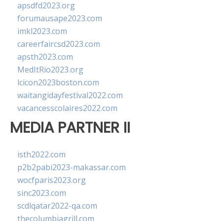
apsdfd2023.org
forumausape2023.com
imkl2023.com
careerfaircsd2023.com
apsth2023.com
MedItRio2023.org
lcicon2023boston.com
waitangidayfestival2022.com
vacancesscolaires2022.com
MEDIA PARTNER II
isth2022.com
p2b2pabi2023-makassar.com
wocfparis2023.org
sinc2023.com
scdlqatar2022-qa.com
thecolumbiagrill.com