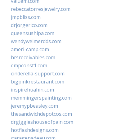
valueml.com
rebeccatorresjewelry.com
jmpbliss.com
drjorgerico.com
queensushipa.com
wendyweimerdds.com
ameri-camp.com
hrsreceivables.com
empconst1.com
cinderella-support.com
bigpinkrestaurant.com
inspirehuahin.com
memmingerspainting.com
jeremypbeasley.com
thesandwichdepotcos.com
drgiggleshouseofpain.com
hotflashdesigns.com
garagenadeau.com