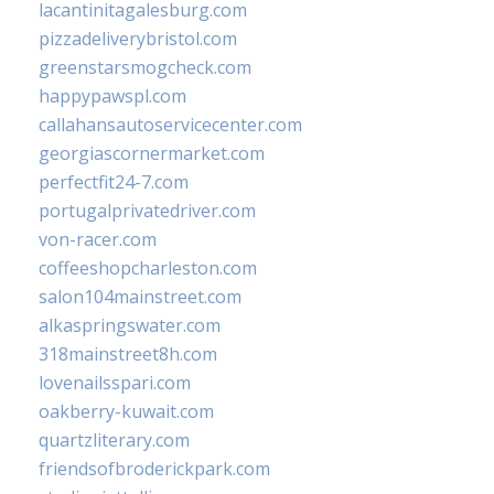
lacantinitagalesburg.com
pizzadeliverybristol.com
greenstarsmogcheck.com
happypawspl.com
callahansautoservicecenter.com
georgiascornermarket.com
perfectfit24-7.com
portugalprivatedriver.com
von-racer.com
coffeeshopcharleston.com
salon104mainstreet.com
alkaspringswater.com
318mainstreet8h.com
lovenailsspari.com
oakberry-kuwait.com
quartzliterary.com
friendsofbroderickpark.com