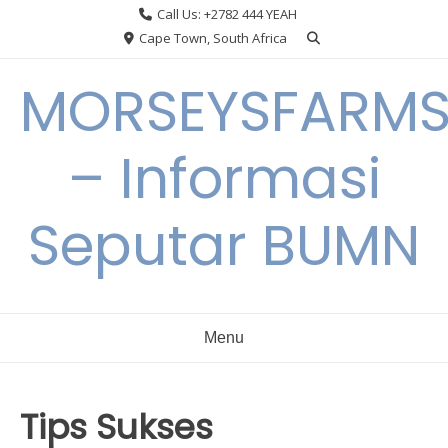
Skip
Call Us: +2782 444 YEAH
to
Cape Town, South Africa
content
MORSEYSFARM
– Informasi
Seputar BUMN
Menu
Tips Sukses