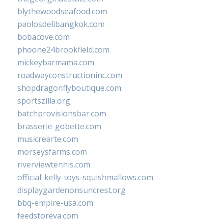
blythewoodseafood.com
paolosdelibangkok.com
bobacove.com
phoone24brookfield.com
mickeybarmama.com
roadwayconstructioninc.com
shopdragonflyboutique.com
sportszilla.org
batchprovisionsbar.com
brasserie-gobette.com
musicrearte.com
morseysfarms.com
riverviewtennis.com
official-kelly-toys-squishmallows.com
displaygardenonsuncrest.org
bbq-empire-usa.com
feedstoreva.com