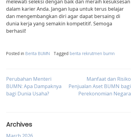
melewati seleksi dengan baik dan meraih kesuksesan
dalam karier Anda. Jangan lupa untuk terus belajar
dan mengembangkan diri agar dapat bersaing di
dunia kerja yang semakin kompetitif. Semoga
berhasil!
Posted in
Berita BUMN
Tagged
berita rekrutmen bumn
Post
Perubahan Menteri
Manfaat dan Risiko
BUMN: Apa Dampaknya
Penjualan Aset BUMN bagi
bagi Dunia Usaha?
Perekonomian Negara
navigation
Archives
March 2026