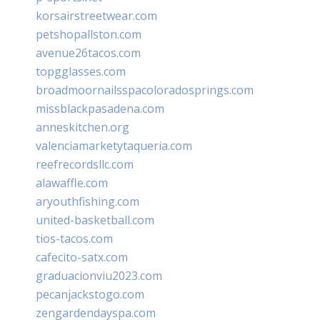
korsairstreetwear.com
petshopallston.com
avenue26tacos.com
topgglasses.com
broadmoornailsspacoloradosprings.com
missblackpasadena.com
anneskitchen.org
valenciamarketytaqueria.com
reefrecordsllc.com
alawaffle.com
aryouthfishing.com
united-basketball.com
tios-tacos.com
cafecito-satx.com
graduacionviu2023.com
pecanjackstogo.com
zengardendayspa.com