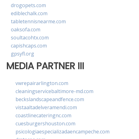
drogopets.com
ediblechalk.com
tabletennisnearme.com
oaksofa.com
soultacohtx.com
capishcaps.com
gpsyfl.org
MEDIA PARTNER III
vwrepairarlington.com
cleaningservicebaltimore-md.com
beckslandscapeandfence.com
vistaaltadelveramendi.com
coastlinecateringnc.com
cuesburgershouston.com
psicologiaespecializadaencampeche.com