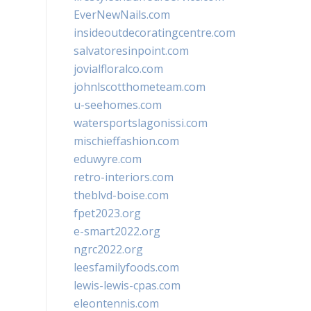
EverNewNails.com
insideoutdecoratingcentre.com
salvatoresinpoint.com
jovialfloralco.com
johnlscotthometeam.com
u-seehomes.com
watersportslagonissi.com
mischieffashion.com
eduwyre.com
retro-interiors.com
theblvd-boise.com
fpet2023.org
e-smart2022.org
ngrc2022.org
leesfamilyfoods.com
lewis-lewis-cpas.com
eleontennis.com