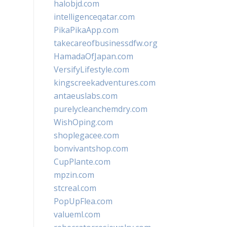
halobjd.com
intelligenceqatar.com
PikaPikaApp.com
takecareofbusinessdfw.org
HamadaOfJapan.com
VersifyLifestyle.com
kingscreekadventures.com
antaeuslabs.com
purelycleanchemdry.com
WishOping.com
shoplegacee.com
bonvivantshop.com
CupPlante.com
mpzin.com
stcreal.com
PopUpFlea.com
valueml.com