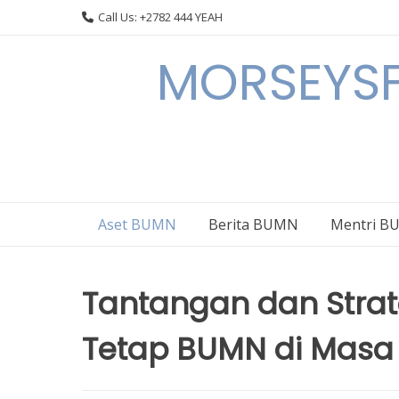
Skip
Call Us: +2782 444 YEAH
to
content
MORSEYSF
Aset BUMN
Berita BUMN
Mentri 
Tantangan dan Stra
Tetap BUMN di Masa