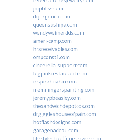
rebeccatorresjewelry.com
jmpbliss.com
drjorgerico.com
queensushipa.com
wendyweimerdds.com
ameri-camp.com
hrsreceivables.com
empconst1.com
cinderella-support.com
bigpinkrestaurant.com
inspirehuahin.com
memmingerspainting.com
jeremypbeasley.com
thesandwichdepotcos.com
drgiggleshouseofpain.com
hotflashdesigns.com
garagenadeau.com
lifestylechauffeurservice.com