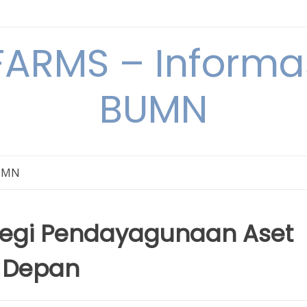
ARMS – Informas
BUMN
BUMN
tegi Pendayagunaan Aset
 Depan