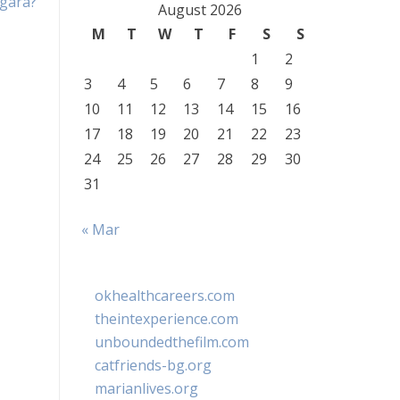
gara?
August 2026
M
T
W
T
F
S
S
1
2
3
4
5
6
7
8
9
10
11
12
13
14
15
16
17
18
19
20
21
22
23
24
25
26
27
28
29
30
31
« Mar
okhealthcareers.com
theintexperience.com
unboundedthefilm.com
catfriends-bg.org
marianlives.org