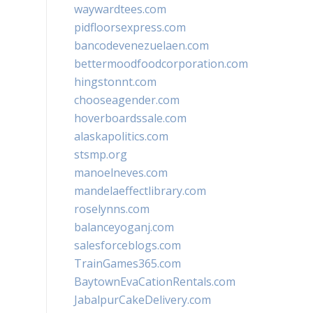
waywardtees.com
pidfloorsexpress.com
bancodevenezuelaen.com
bettermoodfoodcorporation.com
hingstonnt.com
chooseagender.com
hoverboardssale.com
alaskapolitics.com
stsmp.org
manoelneves.com
mandelaeffectlibrary.com
roselynns.com
balanceyoganj.com
salesforceblogs.com
TrainGames365.com
BaytownEvaCationRentals.com
JabalpurCakeDelivery.com