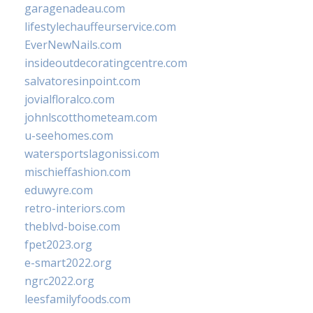
garagenadeau.com
lifestylechauffeurservice.com
EverNewNails.com
insideoutdecoratingcentre.com
salvatoresinpoint.com
jovialfloralco.com
johnlscotthometeam.com
u-seehomes.com
watersportslagonissi.com
mischieffashion.com
eduwyre.com
retro-interiors.com
theblvd-boise.com
fpet2023.org
e-smart2022.org
ngrc2022.org
leesfamilyfoods.com