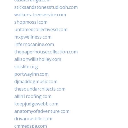
sticksandstonesstudiooh.com
walkers-treeservice.com
shopmossi.com
untamedcollectivesd.com
mxpwellness.com
infernocanine.com
thepaperhousecollection.com
allisonwillisholley.com
solslite.org
portwayinn.com
djmaddogmusic.com
thesoundarchitects.com
allin1roofing.com
keepjudgewebb.com
anatomyofadventure.com
drivancastillo.com
cmmedspa.com