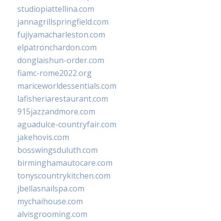
studiopiattellina.com
jannagrillspringfield.com
fujiyamacharleston.com
elpatronchardon.com
donglaishun-order.com
fiamc-rome2022.org
mariceworldessentials.com
lafisheriarestaurant.com
915jazzandmore.com
aguadulce-countryfair.com
jakehovis.com
bosswingsduluth.com
birminghamautocare.com
tonyscountrykitchen.com
jbellasnailspa.com
mychaihouse.com
alvisgrooming.com