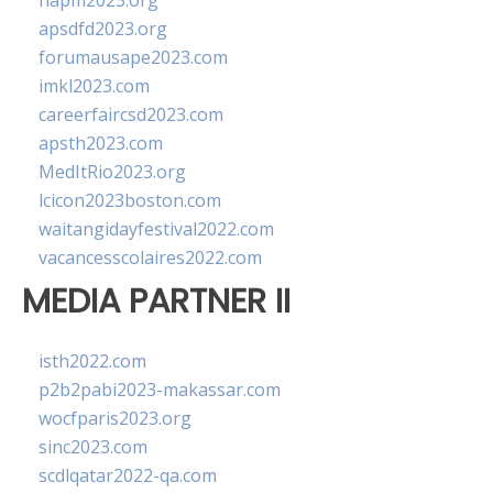
napm2023.org
apsdfd2023.org
forumausape2023.com
imkl2023.com
careerfaircsd2023.com
apsth2023.com
MedItRio2023.org
lcicon2023boston.com
waitangidayfestival2022.com
vacancesscolaires2022.com
MEDIA PARTNER II
isth2022.com
p2b2pabi2023-makassar.com
wocfparis2023.org
sinc2023.com
scdlqatar2022-qa.com