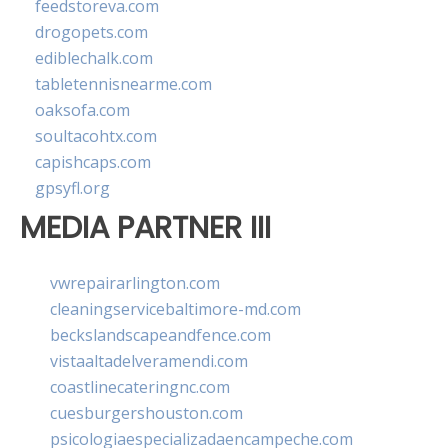
feedstoreva.com
drogopets.com
ediblechalk.com
tabletennisnearme.com
oaksofa.com
soultacohtx.com
capishcaps.com
gpsyfl.org
MEDIA PARTNER III
vwrepairarlington.com
cleaningservicebaltimore-md.com
beckslandscapeandfence.com
vistaaltadelveramendi.com
coastlinecateringnc.com
cuesburgershouston.com
psicologiaespecializadaencampeche.com