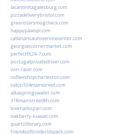
lacantinitagalesburg.com
pizzadeliverybristol.com
greenstarsmogcheck.com
happypawspl.com
callahansautoservicecenter.com
georgiascornermarket.com
perfectfit24-7.com
portugalprivatedriver.com
von-racer.com
coffeeshopcharleston.com
salon104mainstreet.com
alkaspringswater.com
318mainstreet8h.com
lovenailsspari.com
oakberry-kuwait.com
quartzliterary.com
friendsofbroderickpark.com