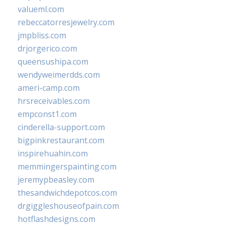
valueml.com
rebeccatorresjewelry.com
jmpbliss.com
drjorgerico.com
queensushipa.com
wendyweimerdds.com
ameri-camp.com
hrsreceivables.com
empconst1.com
cinderella-support.com
bigpinkrestaurant.com
inspirehuahin.com
memmingerspainting.com
jeremypbeasley.com
thesandwichdepotcos.com
drgiggleshouseofpain.com
hotflashdesigns.com