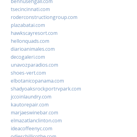
bennusehgall.com
tsecincinnati.com
roderconstructiongroup.com
plazabatai.com
hawkscayresort.com
hellonquads.com
diarioanimales.com
decogaleri.com
unavozparadios.com
shoes-vert.com
elbotanicopanama.com
shadyoaksrockportrvpark.com
jccoinlaundry.com
kautorepair.com
marjaeswinebar.com
elmazatlanclinton.com
ideacoffeenyc.com
odieschillicothe.com