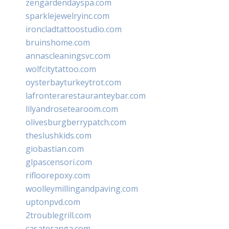
zengardendayspa.com
sparklejewelryinc.com
ironcladtattoostudio.com
bruinshome.com
annascleaningsvc.com
wolfcitytattoo.com
oysterbayturkeytrot.com
lafronterarestauranteybar.com
lilyandrosetearoom.com
olivesburgberrypatch.com
theslushkids.com
giobastian.com
glpascensori.com
rifloorepoxy.com
woolleymillingandpaving.com
uptonpvd.com
2troublegrill.com
casateranga.com