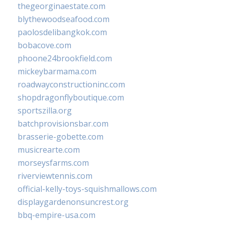
thegeorginaestate.com
blythewoodseafood.com
paolosdelibangkok.com
bobacove.com
phoone24brookfield.com
mickeybarmama.com
roadwayconstructioninc.com
shopdragonflyboutique.com
sportszilla.org
batchprovisionsbar.com
brasserie-gobette.com
musicrearte.com
morseysfarms.com
riverviewtennis.com
official-kelly-toys-squishmallows.com
displaygardenonsuncrest.org
bbq-empire-usa.com