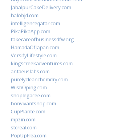
JabalpurCakeDelivery.com
halobjd.com
intelligenceqatar.com
PikaPikaApp.com
takecareofbusinessdfw.org
HamadaOfJapan.com
VersifyLifestyle.com
kingscreekadventures.com
antaeuslabs.com
purelycleanchemdry.com
WishOping.com
shoplegacee.com
bonvivantshop.com
CupPlante.com
mpzin.com
stcreal.com
PopUpFlea.com