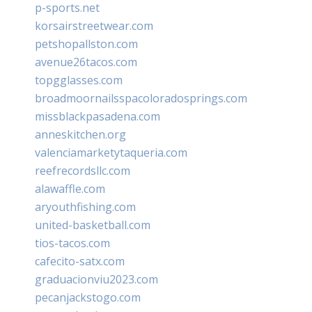
p-sports.net
korsairstreetwear.com
petshopallston.com
avenue26tacos.com
topgglasses.com
broadmoornailsspacoloradosprings.com
missblackpasadena.com
anneskitchen.org
valenciamarketytaqueria.com
reefrecordsllc.com
alawaffle.com
aryouthfishing.com
united-basketball.com
tios-tacos.com
cafecito-satx.com
graduacionviu2023.com
pecanjackstogo.com