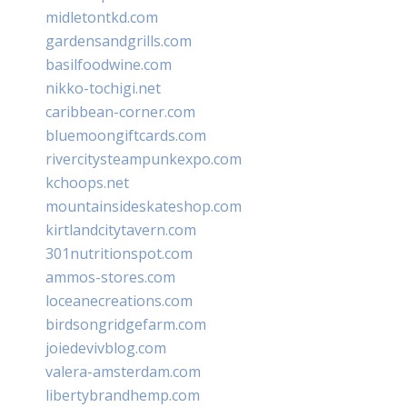
midletontkd.com
gardensandgrills.com
basilfoodwine.com
nikko-tochigi.net
caribbean-corner.com
bluemoongiftcards.com
rivercitysteampunkexpo.com
kchoops.net
mountainsideskateshop.com
kirtlandcitytavern.com
301nutritionspot.com
ammos-stores.com
loceanecreations.com
birdsongridgefarm.com
joiedevivblog.com
valera-amsterdam.com
libertybrandhemp.com