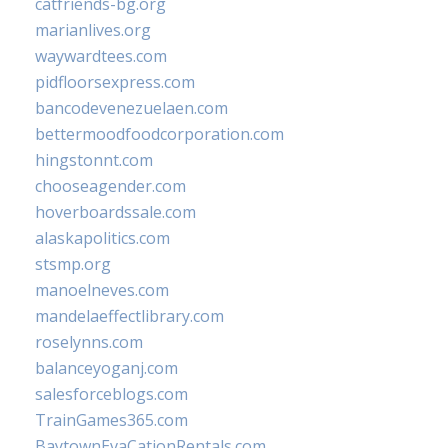
catfriends-bg.org
marianlives.org
waywardtees.com
pidfloorsexpress.com
bancodevenezuelaen.com
bettermoodfoodcorporation.com
hingstonnt.com
chooseagender.com
hoverboardssale.com
alaskapolitics.com
stsmp.org
manoelneves.com
mandelaeffectlibrary.com
roselynns.com
balanceyoganj.com
salesforceblogs.com
TrainGames365.com
BaytownEvaCationRentals.com