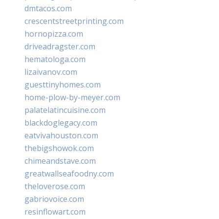
dmtacos.com
crescentstreetprinting.com
hornopizza.com
driveadragster.com
hematologa.com
lizaivanov.com
guesttinyhomes.com
home-plow-by-meyer.com
palatelatincuisine.com
blackdoglegacy.com
eatvivahouston.com
thebigshowok.com
chimeandstave.com
greatwallseafoodny.com
theloverose.com
gabriovoice.com
resinflowart.com