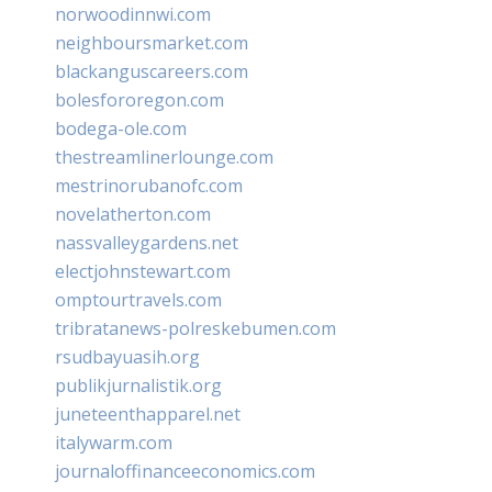
norwoodinnwi.com
neighboursmarket.com
blackanguscareers.com
bolesfororegon.com
bodega-ole.com
thestreamlinerlounge.com
mestrinorubanofc.com
novelatherton.com
nassvalleygardens.net
electjohnstewart.com
omptourtravels.com
tribratanews-polreskebumen.com
rsudbayuasih.org
publikjurnalistik.org
juneteenthapparel.net
italywarm.com
journaloffinanceeconomics.com