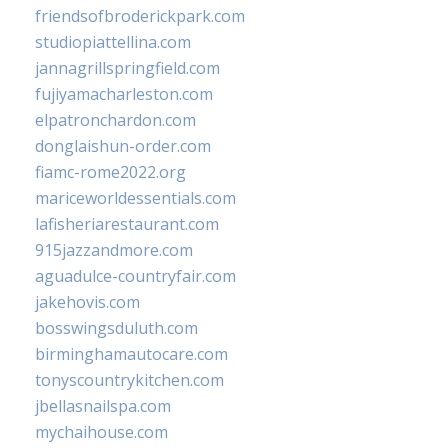
friendsofbroderickpark.com
studiopiattellina.com
jannagrillspringfield.com
fujiyamacharleston.com
elpatronchardon.com
donglaishun-order.com
fiamc-rome2022.org
mariceworldessentials.com
lafisheriarestaurant.com
915jazzandmore.com
aguadulce-countryfair.com
jakehovis.com
bosswingsduluth.com
birminghamautocare.com
tonyscountrykitchen.com
jbellasnailspa.com
mychaihouse.com