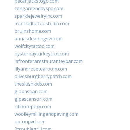
pecanjackstogo.com
zengardendayspa.com
sparklejewelryinc.com
ironcladtattoostudio.com
bruinshome.com
annascleaningsvc.com
wolfcitytattoo.com
oysterbayturkeytrot.com
lafronterarestauranteybar.com
lilyandrosetearoom.com
olivesburgberrypatch.com
theslushkids.com
giobastian.com
glpascensori.com
rifloorepoxy.com
woolleymillingandpaving.com
uptonpvd.com
2troublegrill.com