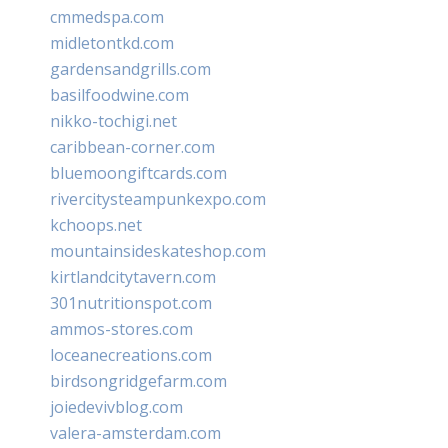
cmmedspa.com
midletontkd.com
gardensandgrills.com
basilfoodwine.com
nikko-tochigi.net
caribbean-corner.com
bluemoongiftcards.com
rivercitysteampunkexpo.com
kchoops.net
mountainsideskateshop.com
kirtlandcitytavern.com
301nutritionspot.com
ammos-stores.com
loceanecreations.com
birdsongridgefarm.com
joiedevivblog.com
valera-amsterdam.com