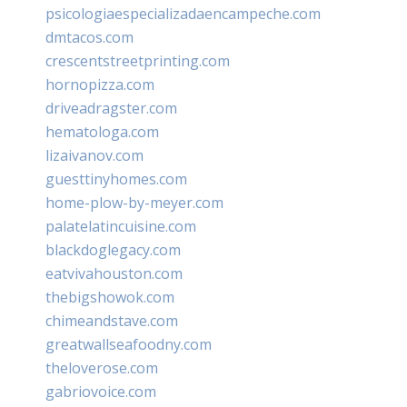
psicologiaespecializadaencampeche.com
dmtacos.com
crescentstreetprinting.com
hornopizza.com
driveadragster.com
hematologa.com
lizaivanov.com
guesttinyhomes.com
home-plow-by-meyer.com
palatelatincuisine.com
blackdoglegacy.com
eatvivahouston.com
thebigshowok.com
chimeandstave.com
greatwallseafoodny.com
theloverose.com
gabriovoice.com