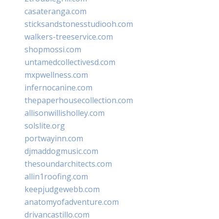
casateranga.com
sticksandstonesstudiooh.com
walkers-treeservice.com
shopmossi.com
untamedcollectivesd.com
mxpwellness.com
infernocanine.com
thepaperhousecollection.com
allisonwillisholley.com
solslite.org
portwayinn.com
djmaddogmusic.com
thesoundarchitects.com
allin1roofing.com
keepjudgewebb.com
anatomyofadventure.com
drivancastillo.com