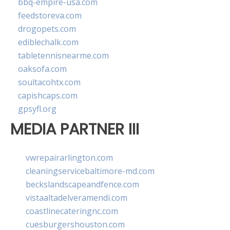
bbq-empire-usa.com
feedstoreva.com
drogopets.com
ediblechalk.com
tabletennisnearme.com
oaksofa.com
soultacohtx.com
capishcaps.com
gpsyfl.org
MEDIA PARTNER III
vwrepairarlington.com
cleaningservicebaltimore-md.com
beckslandscapeandfence.com
vistaaltadelveramendi.com
coastlinecateringnc.com
cuesburgershouston.com