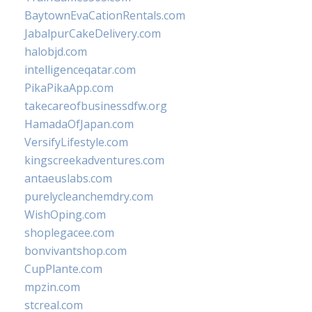
BaytownEvaCationRentals.com
JabalpurCakeDelivery.com
halobjd.com
intelligenceqatar.com
PikaPikaApp.com
takecareofbusinessdfw.org
HamadaOfJapan.com
VersifyLifestyle.com
kingscreekadventures.com
antaeuslabs.com
purelycleanchemdry.com
WishOping.com
shoplegacee.com
bonvivantshop.com
CupPlante.com
mpzin.com
stcreal.com