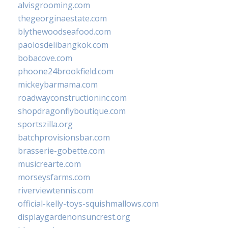
alvisgrooming.com
thegeorginaestate.com
blythewoodseafood.com
paolosdelibangkok.com
bobacove.com
phoone24brookfield.com
mickeybarmama.com
roadwayconstructioninc.com
shopdragonflyboutique.com
sportszilla.org
batchprovisionsbar.com
brasserie-gobette.com
musicrearte.com
morseysfarms.com
riverviewtennis.com
official-kelly-toys-squishmallows.com
displaygardenonsuncrest.org