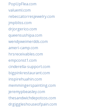
PopUpFlea.com
valueml.com
rebeccatorresjewelry.com
jmpbliss.com
drjorgerico.com
queensushipa.com
wendyweimerdds.com
ameri-camp.com
hrsreceivables.com
empconst1.com
cinderella-support.com
bigpinkrestaurant.com
inspirehuahin.com
memmingerspainting.com
jeremypbeasley.com
thesandwichdepotcos.com
drgiggleshouseofpain.com