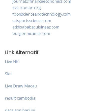
journaloffinanceeconomics.com
kvk-kumari.org
foodscienceandtechnology.com
scisportsscience.com
addisababacuisineaz.com
burgerimcamas.com
Link Alternatif
Live HK
Slot
Live Draw Macau
result cambodia
data sgp hari ini