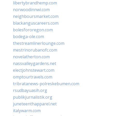
libertybrandhemp.com
norwoodinnwi.com
neighboursmarket.com
blackanguscareers.com
bolesfororegon.com
bodega-ole.com
thestreamlinerlounge.com
mestrinorubanofc.com
novelatherton.com
nassvalleygardens.net
electjohnstewart.com
omptourtravels.com
tribratanews-polreskebumen.com
rsudbayuasih.org
publikjurnalistik.org
juneteenthapparel.net
italywarm.com