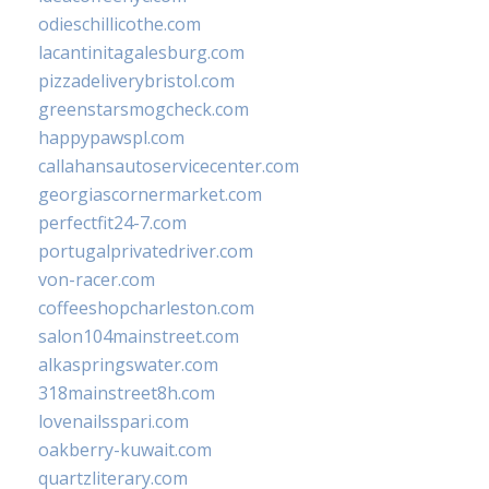
odieschillicothe.com
lacantinitagalesburg.com
pizzadeliverybristol.com
greenstarsmogcheck.com
happypawspl.com
callahansautoservicecenter.com
georgiascornermarket.com
perfectfit24-7.com
portugalprivatedriver.com
von-racer.com
coffeeshopcharleston.com
salon104mainstreet.com
alkaspringswater.com
318mainstreet8h.com
lovenailsspari.com
oakberry-kuwait.com
quartzliterary.com