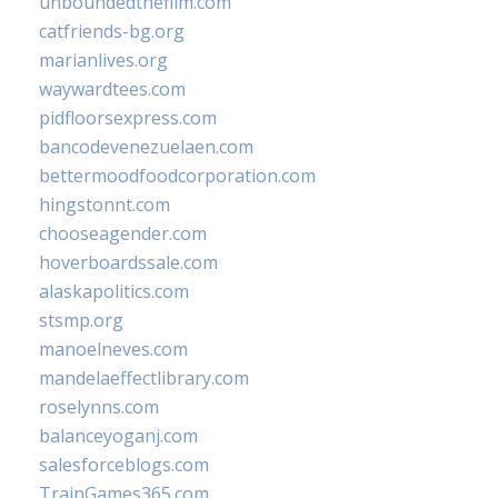
unboundedthefilm.com
catfriends-bg.org
marianlives.org
waywardtees.com
pidfloorsexpress.com
bancodevenezuelaen.com
bettermoodfoodcorporation.com
hingstonnt.com
chooseagender.com
hoverboardssale.com
alaskapolitics.com
stsmp.org
manoelneves.com
mandelaeffectlibrary.com
roselynns.com
balanceyoganj.com
salesforceblogs.com
TrainGames365.com