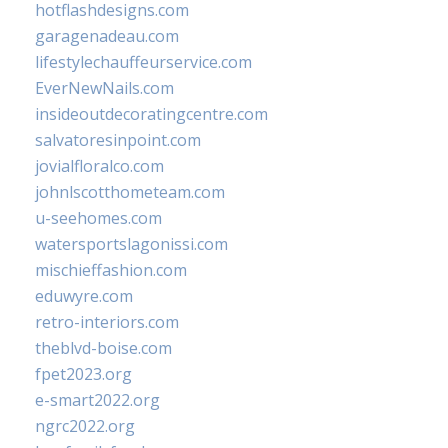
hotflashdesigns.com
garagenadeau.com
lifestylechauffeurservice.com
EverNewNails.com
insideoutdecoratingcentre.com
salvatoresinpoint.com
jovialfloralco.com
johnlscotthometeam.com
u-seehomes.com
watersportslagonissi.com
mischieffashion.com
eduwyre.com
retro-interiors.com
theblvd-boise.com
fpet2023.org
e-smart2022.org
ngrc2022.org