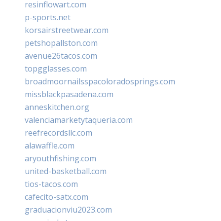
resinflowart.com
p-sports.net
korsairstreetwear.com
petshopallston.com
avenue26tacos.com
topgglasses.com
broadmoornailsspacoloradosprings.com
missblackpasadena.com
anneskitchen.org
valenciamarketytaqueria.com
reefrecordsllc.com
alawaffle.com
aryouthfishing.com
united-basketball.com
tios-tacos.com
cafecito-satx.com
graduacionviu2023.com