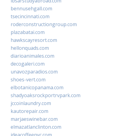
ibsarstudyabroad.com
bennusehgall.com
tsecincinnati.com
roderconstructiongroup.com
plazabatai.com
hawkscayresort.com
hellonquads.com
diarioanimales.com
decogaleri.com
unavozparadios.com
shoes-vert.com
elbotanicopanama.com
shadyoaksrockportrvpark.com
jccoinlaundry.com
kautorepair.com
marjaeswinebar.com
elmazatlanclinton.com
ideacoffeenyc.com