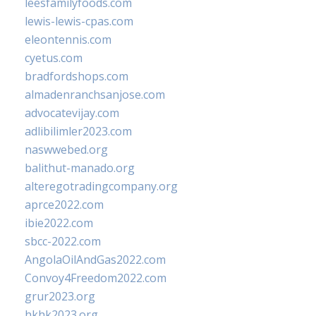
leesfamilyfoods.com
lewis-lewis-cpas.com
eleontennis.com
cyetus.com
bradfordshops.com
almadenranchsanjose.com
advocatevijay.com
adlibilimler2023.com
naswwebed.org
balithut-manado.org
alteregotradingcompany.org
aprce2022.com
ibie2022.com
sbcc-2022.com
AngolaOilAndGas2022.com
Convoy4Freedom2022.com
grur2023.org
hkhk2023.org