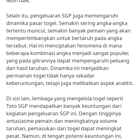
lebih baik.
Selain itu, pengeluaran SGP juga memengaruhi
dinamika pasar togel. Semakin sering angka-angka
tertentu muncul, semakin banyak pemain yang akan
mempertimbangkan untuk bertaruh pada angka
tersebut. Hal ini menciptakan fenomena di mana
beberapa kombinasi angka menjadi sangat populer,
yang pada gilirannya dapat mempengaruhi peluang
dan hasil taruhan. Dinamika ini menjadikan
permainan togel tidak hanya sekadar
keberuntungan, tetapi juga melibatkan aspek analitis.
Di sisi lain, lembaga yang mengelola togel seperti
Toto SGP mendapatkan banyak keuntungan dari
kegiatan pengeluaran SGP ini. Dengan tingginya
antusiasme pemain dan meningkatnya volume
taruhan, pemasukan dari togel dapat meningkat
pesat. Namun, di tengah potensi keuntungan ini,