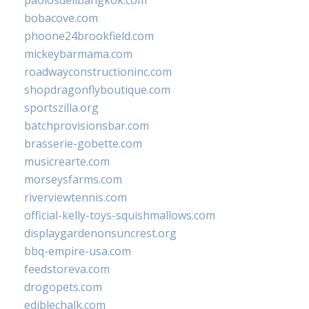
paolosdelibangkok.com
bobacove.com
phoone24brookfield.com
mickeybarmama.com
roadwayconstructioninc.com
shopdragonflyboutique.com
sportszilla.org
batchprovisionsbar.com
brasserie-gobette.com
musicrearte.com
morseysfarms.com
riverviewtennis.com
official-kelly-toys-squishmallows.com
displaygardenonsuncrest.org
bbq-empire-usa.com
feedstoreva.com
drogopets.com
ediblechalk.com