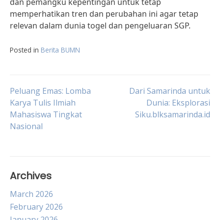
dan pemangku kepentingan untuk tetap
memperhatikan tren dan perubahan ini agar tetap
relevan dalam dunia togel dan pengeluaran SGP.
Posted in
Berita BUMN
Post
Peluang Emas: Lomba
Dari Samarinda untuk
Karya Tulis Ilmiah
Dunia: Eksplorasi
Mahasiswa Tingkat
Siku.blksamarinda.id
navigation
Nasional
Archives
March 2026
February 2026
January 2026