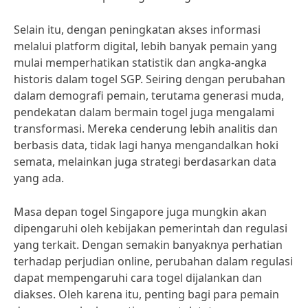
Selain itu, dengan peningkatan akses informasi
melalui platform digital, lebih banyak pemain yang
mulai memperhatikan statistik dan angka-angka
historis dalam togel SGP. Seiring dengan perubahan
dalam demografi pemain, terutama generasi muda,
pendekatan dalam bermain togel juga mengalami
transformasi. Mereka cenderung lebih analitis dan
berbasis data, tidak lagi hanya mengandalkan hoki
semata, melainkan juga strategi berdasarkan data
yang ada.
Masa depan togel Singapore juga mungkin akan
dipengaruhi oleh kebijakan pemerintah dan regulasi
yang terkait. Dengan semakin banyaknya perhatian
terhadap perjudian online, perubahan dalam regulasi
dapat mempengaruhi cara togel dijalankan dan
diakses. Oleh karena itu, penting bagi para pemain