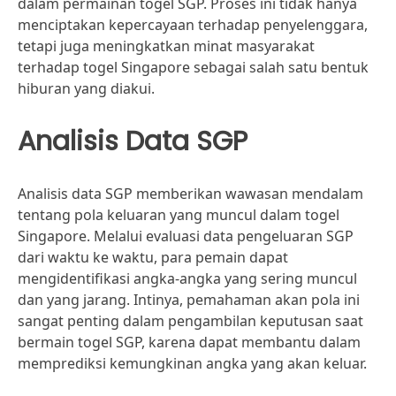
dalam permainan togel SGP. Proses ini tidak hanya
menciptakan kepercayaan terhadap penyelenggara,
tetapi juga meningkatkan minat masyarakat
terhadap togel Singapore sebagai salah satu bentuk
hiburan yang diakui.
Analisis Data SGP
Analisis data SGP memberikan wawasan mendalam
tentang pola keluaran yang muncul dalam togel
Singapore. Melalui evaluasi data pengeluaran SGP
dari waktu ke waktu, para pemain dapat
mengidentifikasi angka-angka yang sering muncul
dan yang jarang. Intinya, pemahaman akan pola ini
sangat penting dalam pengambilan keputusan saat
bermain togel SGP, karena dapat membantu dalam
memprediksi kemungkinan angka yang akan keluar.