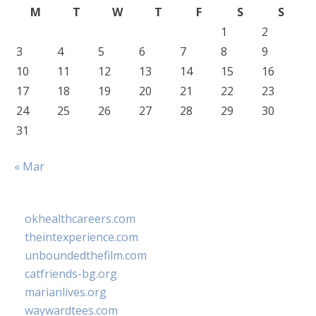
M
T
W
T
F
S
S
1
2
3
4
5
6
7
8
9
10
11
12
13
14
15
16
17
18
19
20
21
22
23
24
25
26
27
28
29
30
31
« Mar
okhealthcareers.com
theintexperience.com
unboundedthefilm.com
catfriends-bg.org
marianlives.org
waywardtees.com