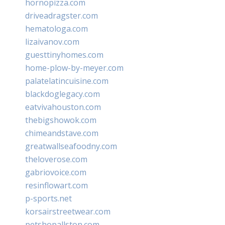
hornopizza.com
driveadragster.com
hematologa.com
lizaivanov.com
guesttinyhomes.com
home-plow-by-meyer.com
palatelatincuisine.com
blackdoglegacy.com
eatvivahouston.com
thebigshowok.com
chimeandstave.com
greatwallseafoodny.com
theloverose.com
gabriovoice.com
resinflowart.com
p-sports.net
korsairstreetwear.com
petshopallston.com