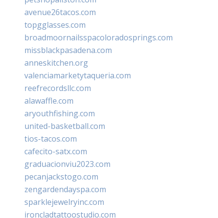
avenue26tacos.com
topgglasses.com
broadmoornailsspacoloradosprings.com
missblackpasadena.com
anneskitchen.org
valenciamarketytaqueria.com
reefrecordsllc.com
alawaffle.com
aryouthfishing.com
united-basketball.com
tios-tacos.com
cafecito-satx.com
graduacionviu2023.com
pecanjackstogo.com
zengardendayspa.com
sparklejewelryinc.com
ironcladtattoostudio.com