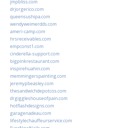
jmpbliss.com
drjorgerico.com
queensushipa.com
wendyweimerdds.com
ameri-camp.com
hrsreceivables.com
empconst1.com
cinderella-support.com
bigpinkrestaurant.com
inspirehuahin.com
memmingerspainting.com
jeremypbeasley.com
thesandwichdepotcos.com
drgiggleshouseofpain.com
hotflashdesigns.com
garagenadeau.com
lifestylechauffeurservice.com