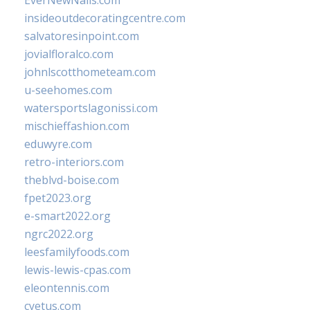
EverNewNails.com
insideoutdecoratingcentre.com
salvatoresinpoint.com
jovialfloralco.com
johnlscotthometeam.com
u-seehomes.com
watersportslagonissi.com
mischieffashion.com
eduwyre.com
retro-interiors.com
theblvd-boise.com
fpet2023.org
e-smart2022.org
ngrc2022.org
leesfamilyfoods.com
lewis-lewis-cpas.com
eleontennis.com
cyetus.com