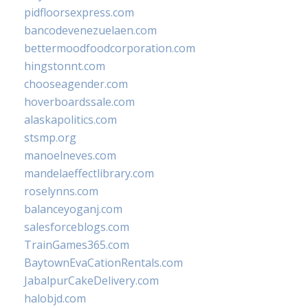
pidfloorsexpress.com
bancodevenezuelaen.com
bettermoodfoodcorporation.com
hingstonnt.com
chooseagender.com
hoverboardssale.com
alaskapolitics.com
stsmp.org
manoelneves.com
mandelaeffectlibrary.com
roselynns.com
balanceyoganj.com
salesforceblogs.com
TrainGames365.com
BaytownEvaCationRentals.com
JabalpurCakeDelivery.com
halobjd.com