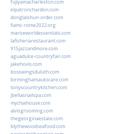
fujiyamacharleston.com
elpatronchardon.com
donglaishun-order.com
fiamc-rome2022.org
mariceworldessentials.com
lafisheriarestaurant.com
915jazzandmore.com
aguadulce-countryfair.com
jakehovis.com
bosswingsduluth.com
birminghamautocare.com
tonyscountrykitchen.com
jbellasnailspa.com
mychaihouse.com
alvisgrooming.com
thegeorginaestate.com
blythewoodseafood.com