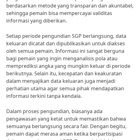
berdasarkan metode yang transparan dan akuntabel,
sehingga pemain bisa mempercayai validitas
informasi yang diberikan.
Setiap periode pengundian SGP berlangsung, data
keluaran dicatat dan dipublikasikan untuk diakses
oleh semua pemain. Informasi ini sangat berguna
bagi pemain yang ingin menganalisis pola atau
memprediksi angka yang mungkin keluar di periode
berikutnya. Selain itu, kecepatan dan keakuratan
dalam menyajikan data keluaran juga menjadi
perhatian utama agar semua pihak mendapatkan
informasi terkini tanpa kendala.
Dalam proses pengundian, biasanya ada
pengawasan yang ketat untuk memastikan bahwa
semuanya berlangsung secara fair. Dengan begitu,
pemain dapat merasa aman ketika berpartisipasi