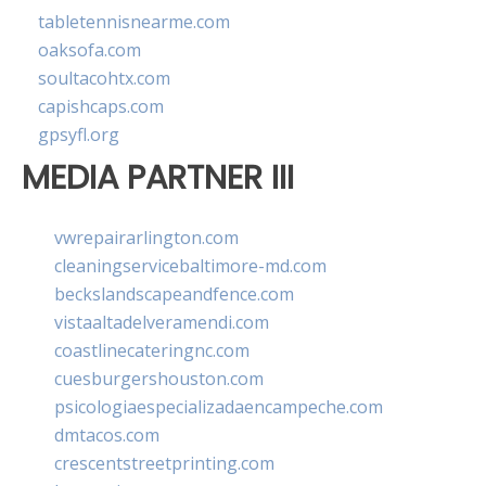
tabletennisnearme.com
oaksofa.com
soultacohtx.com
capishcaps.com
gpsyfl.org
MEDIA PARTNER III
vwrepairarlington.com
cleaningservicebaltimore-md.com
beckslandscapeandfence.com
vistaaltadelveramendi.com
coastlinecateringnc.com
cuesburgershouston.com
psicologiaespecializadaencampeche.com
dmtacos.com
crescentstreetprinting.com