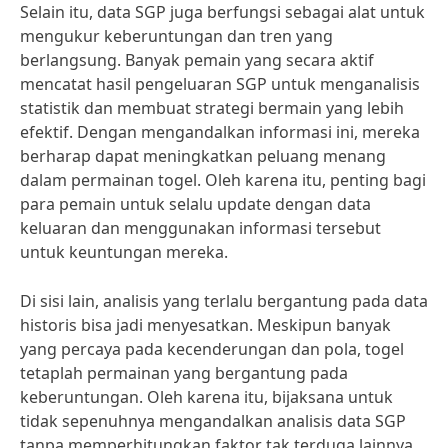
Selain itu, data SGP juga berfungsi sebagai alat untuk
mengukur keberuntungan dan tren yang
berlangsung. Banyak pemain yang secara aktif
mencatat hasil pengeluaran SGP untuk menganalisis
statistik dan membuat strategi bermain yang lebih
efektif. Dengan mengandalkan informasi ini, mereka
berharap dapat meningkatkan peluang menang
dalam permainan togel. Oleh karena itu, penting bagi
para pemain untuk selalu update dengan data
keluaran dan menggunakan informasi tersebut
untuk keuntungan mereka.
Di sisi lain, analisis yang terlalu bergantung pada data
historis bisa jadi menyesatkan. Meskipun banyak
yang percaya pada kecenderungan dan pola, togel
tetaplah permainan yang bergantung pada
keberuntungan. Oleh karena itu, bijaksana untuk
tidak sepenuhnya mengandalkan analisis data SGP
tanpa memperhitungkan faktor tak terduga lainnya.