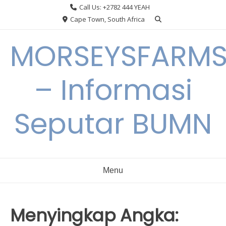
Skip
Call Us: +2782 444 YEAH
to
Cape Town, South Africa
content
MORSEYSFARM
– Informasi
Seputar BUMN
Menu
Menyingkap Angka: