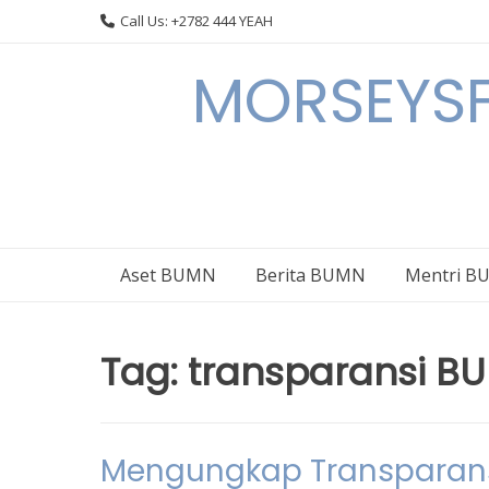
Skip
Call Us: +2782 444 YEAH
to
content
MORSEYSF
Aset BUMN
Berita BUMN
Mentri 
Tag:
transparansi B
Mengungkap Transparans