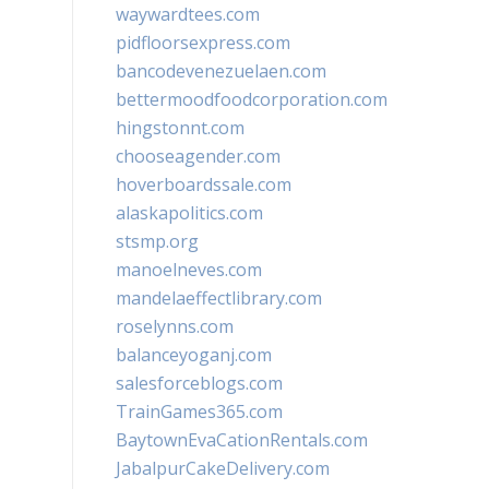
waywardtees.com
pidfloorsexpress.com
bancodevenezuelaen.com
bettermoodfoodcorporation.com
hingstonnt.com
chooseagender.com
hoverboardssale.com
alaskapolitics.com
stsmp.org
manoelneves.com
mandelaeffectlibrary.com
roselynns.com
balanceyoganj.com
salesforceblogs.com
TrainGames365.com
BaytownEvaCationRentals.com
JabalpurCakeDelivery.com