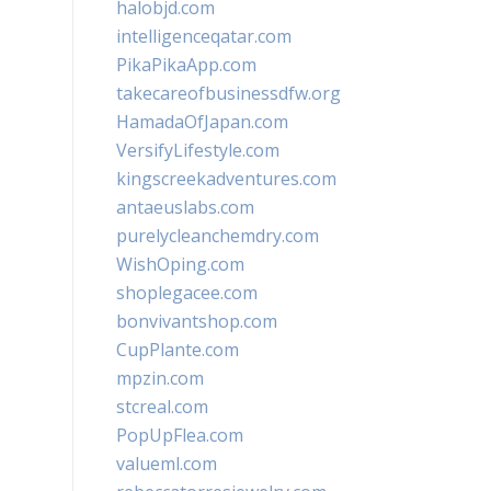
halobjd.com
intelligenceqatar.com
PikaPikaApp.com
takecareofbusinessdfw.org
HamadaOfJapan.com
VersifyLifestyle.com
kingscreekadventures.com
antaeuslabs.com
purelycleanchemdry.com
WishOping.com
shoplegacee.com
bonvivantshop.com
CupPlante.com
mpzin.com
stcreal.com
PopUpFlea.com
valueml.com