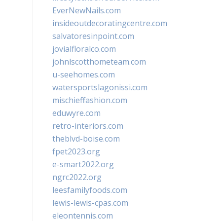
EverNewNails.com
insideoutdecoratingcentre.com
salvatoresinpoint.com
jovialfloralco.com
johnlscotthometeam.com
u-seehomes.com
watersportslagonissi.com
mischieffashion.com
eduwyre.com
retro-interiors.com
theblvd-boise.com
fpet2023.org
e-smart2022.org
ngrc2022.org
leesfamilyfoods.com
lewis-lewis-cpas.com
eleontennis.com