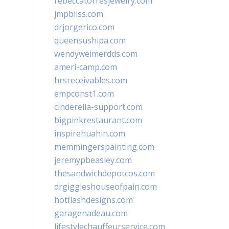
rebeccatorresjewelry.com
jmpbliss.com
drjorgerico.com
queensushipa.com
wendyweimerdds.com
ameri-camp.com
hrsreceivables.com
empconst1.com
cinderella-support.com
bigpinkrestaurant.com
inspirehuahin.com
memmingerspainting.com
jeremypbeasley.com
thesandwichdepotcos.com
drgiggleshouseofpain.com
hotflashdesigns.com
garagenadeau.com
lifestylechauffeurservice.com