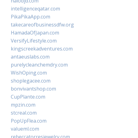
halobjd.com
intelligenceqatar.com
PikaPikaApp.com
takecareofbusinessdfw.org
HamadaOfJapan.com
VersifyLifestyle.com
kingscreekadventures.com
antaeuslabs.com
purelycleanchemdry.com
WishOping.com
shoplegacee.com
bonvivantshop.com
CupPlante.com
mpzin.com
stcreal.com
PopUpFlea.com
valueml.com
rebeccatorresjewelry.com