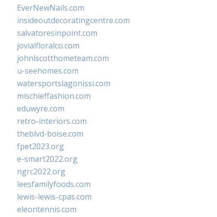
EverNewNails.com
insideoutdecoratingcentre.com
salvatoresinpoint.com
jovialfloralco.com
johnlscotthometeam.com
u-seehomes.com
watersportslagonissi.com
mischieffashion.com
eduwyre.com
retro-interiors.com
theblvd-boise.com
fpet2023.org
e-smart2022.org
ngrc2022.org
leesfamilyfoods.com
lewis-lewis-cpas.com
eleontennis.com