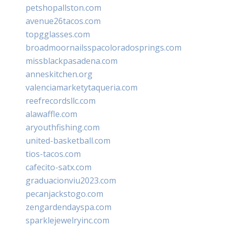
petshopallston.com
avenue26tacos.com
topgglasses.com
broadmoornailsspacoloradosprings.com
missblackpasadena.com
anneskitchen.org
valenciamarketytaqueria.com
reefrecordsllc.com
alawaffle.com
aryouthfishing.com
united-basketball.com
tios-tacos.com
cafecito-satx.com
graduacionviu2023.com
pecanjackstogo.com
zengardendayspa.com
sparklejewelryinc.com