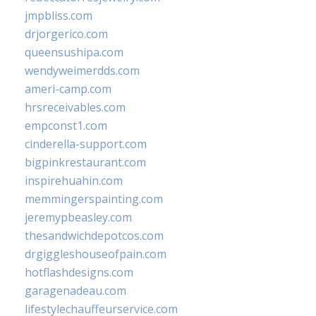
jmpbliss.com
drjorgerico.com
queensushipa.com
wendyweimerdds.com
ameri-camp.com
hrsreceivables.com
empconst1.com
cinderella-support.com
bigpinkrestaurant.com
inspirehuahin.com
memmingerspainting.com
jeremypbeasley.com
thesandwichdepotcos.com
drgiggleshouseofpain.com
hotflashdesigns.com
garagenadeau.com
lifestylechauffeurservice.com