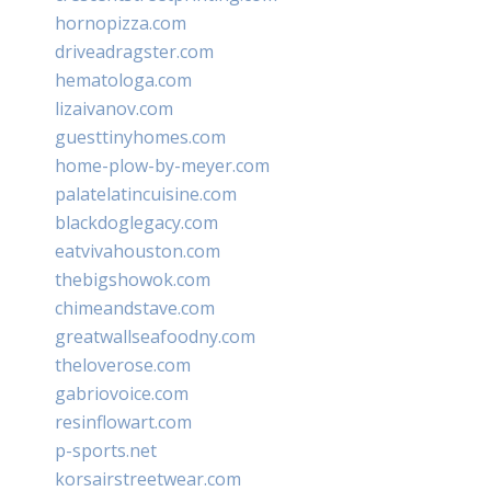
hornopizza.com
driveadragster.com
hematologa.com
lizaivanov.com
guesttinyhomes.com
home-plow-by-meyer.com
palatelatincuisine.com
blackdoglegacy.com
eatvivahouston.com
thebigshowok.com
chimeandstave.com
greatwallseafoodny.com
theloverose.com
gabriovoice.com
resinflowart.com
p-sports.net
korsairstreetwear.com