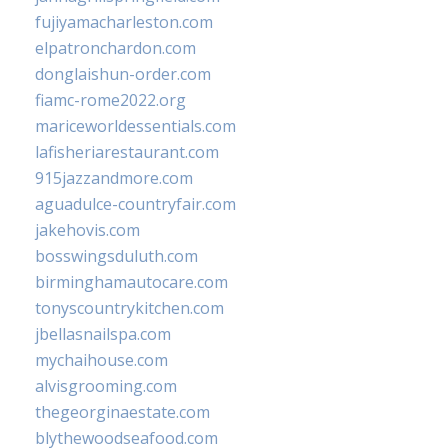
fujiyamacharleston.com
elpatronchardon.com
donglaishun-order.com
fiamc-rome2022.org
mariceworldessentials.com
lafisheriarestaurant.com
915jazzandmore.com
aguadulce-countryfair.com
jakehovis.com
bosswingsduluth.com
birminghamautocare.com
tonyscountrykitchen.com
jbellasnailspa.com
mychaihouse.com
alvisgrooming.com
thegeorginaestate.com
blythewoodseafood.com