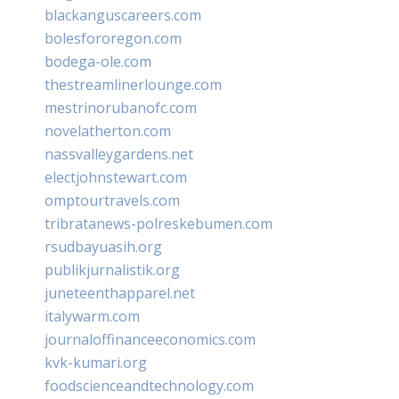
blackanguscareers.com
bolesfororegon.com
bodega-ole.com
thestreamlinerlounge.com
mestrinorubanofc.com
novelatherton.com
nassvalleygardens.net
electjohnstewart.com
omptourtravels.com
tribratanews-polreskebumen.com
rsudbayuasih.org
publikjurnalistik.org
juneteenthapparel.net
italywarm.com
journaloffinanceeconomics.com
kvk-kumari.org
foodscienceandtechnology.com