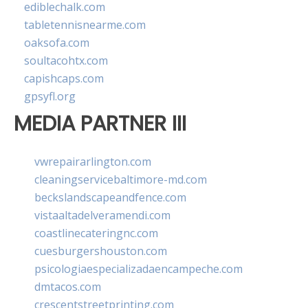
ediblechalk.com
tabletennisnearme.com
oaksofa.com
soultacohtx.com
capishcaps.com
gpsyfl.org
MEDIA PARTNER III
vwrepairarlington.com
cleaningservicebaltimore-md.com
beckslandscapeandfence.com
vistaaltadelveramendi.com
coastlinecateringnc.com
cuesburgershouston.com
psicologiaespecializadaencampeche.com
dmtacos.com
crescentstreetprinting.com