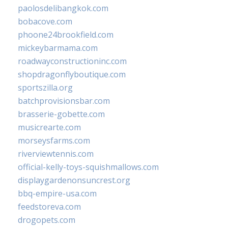
paolosdelibangkok.com
bobacove.com
phoone24brookfield.com
mickeybarmama.com
roadwayconstructioninc.com
shopdragonflyboutique.com
sportszilla.org
batchprovisionsbar.com
brasserie-gobette.com
musicrearte.com
morseysfarms.com
riverviewtennis.com
official-kelly-toys-squishmallows.com
displaygardenonsuncrest.org
bbq-empire-usa.com
feedstoreva.com
drogopets.com