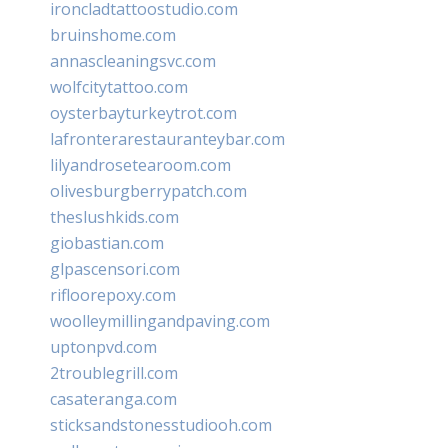
ironcladtattoostudio.com
bruinshome.com
annascleaningsvc.com
wolfcitytattoo.com
oysterbayturkeytrot.com
lafronterarestauranteybar.com
lilyandrosetearoom.com
olivesburgberrypatch.com
theslushkids.com
giobastian.com
glpascensori.com
rifloorepoxy.com
woolleymillingandpaving.com
uptonpvd.com
2troublegrill.com
casateranga.com
sticksandstonesstudiooh.com