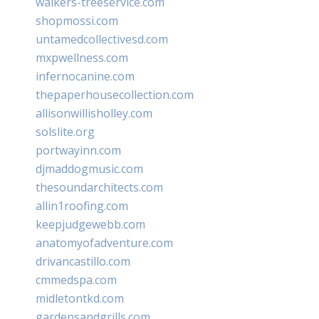
walkers-treeservice.com
shopmossi.com
untamedcollectivesd.com
mxpwellness.com
infernocanine.com
thepaperhousecollection.com
allisonwillisholley.com
solslite.org
portwayinn.com
djmaddogmusic.com
thesoundarchitects.com
allin1roofing.com
keepjudgewebb.com
anatomyofadventure.com
drivancastillo.com
cmmedspa.com
midletontkd.com
gardensandgrills.com