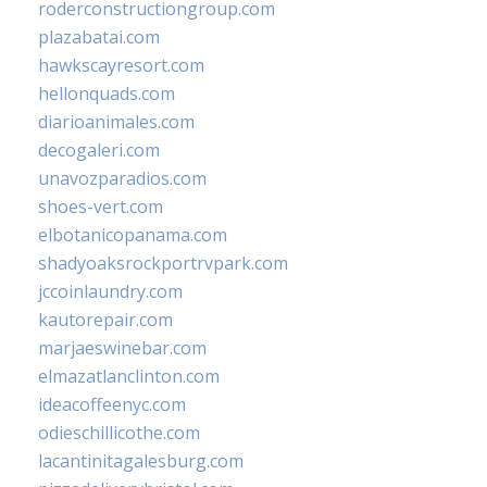
roderconstructiongroup.com
plazabatai.com
hawkscayresort.com
hellonquads.com
diarioanimales.com
decogaleri.com
unavozparadios.com
shoes-vert.com
elbotanicopanama.com
shadyoaksrockportrvpark.com
jccoinlaundry.com
kautorepair.com
marjaeswinebar.com
elmazatlanclinton.com
ideacoffeenyc.com
odieschillicothe.com
lacantinitagalesburg.com