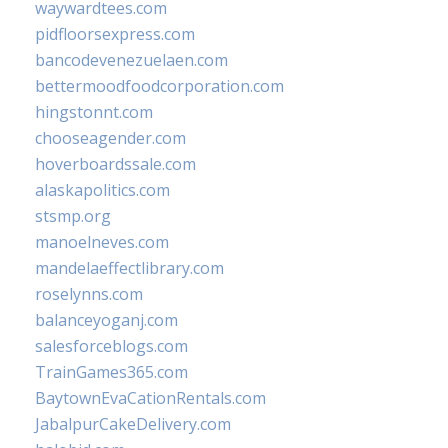
waywardtees.com
pidfloorsexpress.com
bancodevenezuelaen.com
bettermoodfoodcorporation.com
hingstonnt.com
chooseagender.com
hoverboardssale.com
alaskapolitics.com
stsmp.org
manoelneves.com
mandelaeffectlibrary.com
roselynns.com
balanceyoganj.com
salesforceblogs.com
TrainGames365.com
BaytownEvaCationRentals.com
JabalpurCakeDelivery.com