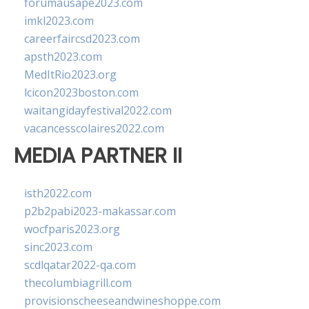
forumausape2023.com
imkl2023.com
careerfaircsd2023.com
apsth2023.com
MedItRio2023.org
lcicon2023boston.com
waitangidayfestival2022.com
vacancesscolaires2022.com
MEDIA PARTNER II
isth2022.com
p2b2pabi2023-makassar.com
wocfparis2023.org
sinc2023.com
scdlqatar2022-qa.com
thecolumbiagrill.com
provisionscheeseandwineshoppe.com