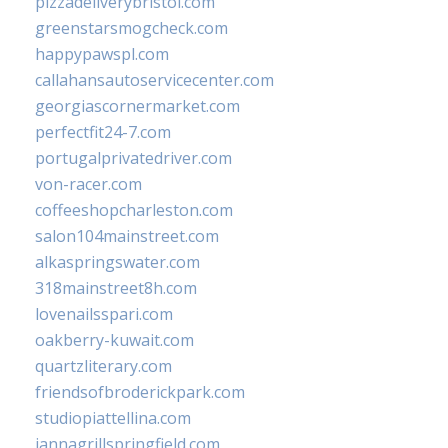
pizzadeliverybristol.com
greenstarsmogcheck.com
happypawspl.com
callahansautoservicecenter.com
georgiascornermarket.com
perfectfit24-7.com
portugalprivatedriver.com
von-racer.com
coffeeshopcharleston.com
salon104mainstreet.com
alkaspringswater.com
318mainstreet8h.com
lovenailsspari.com
oakberry-kuwait.com
quartzliterary.com
friendsofbroderickpark.com
studiopiattellina.com
jannagrillspringfield.com