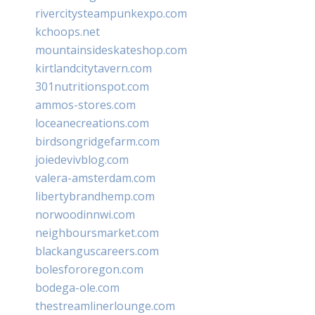
rivercitysteampunkexpo.com
kchoops.net
mountainsideskateshop.com
kirtlandcitytavern.com
301nutritionspot.com
ammos-stores.com
loceanecreations.com
birdsongridgefarm.com
joiedevivblog.com
valera-amsterdam.com
libertybrandhemp.com
norwoodinnwi.com
neighboursmarket.com
blackanguscareers.com
bolesfororegon.com
bodega-ole.com
thestreamlinerlounge.com