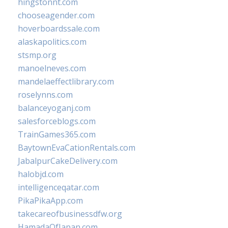
hingstonnt.com
chooseagender.com
hoverboardssale.com
alaskapolitics.com
stsmp.org
manoelneves.com
mandelaeffectlibrary.com
roselynns.com
balanceyoganj.com
salesforceblogs.com
TrainGames365.com
BaytownEvaCationRentals.com
JabalpurCakeDelivery.com
halobjd.com
intelligenceqatar.com
PikaPikaApp.com
takecareofbusinessdfw.org
HamadaOfJapan.com