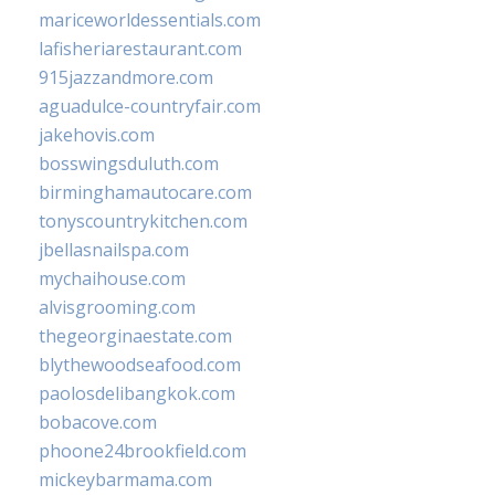
mariceworldessentials.com
lafisheriarestaurant.com
915jazzandmore.com
aguadulce-countryfair.com
jakehovis.com
bosswingsduluth.com
birminghamautocare.com
tonyscountrykitchen.com
jbellasnailspa.com
mychaihouse.com
alvisgrooming.com
thegeorginaestate.com
blythewoodseafood.com
paolosdelibangkok.com
bobacove.com
phoone24brookfield.com
mickeybarmama.com