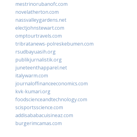
mestrinorubanofc.com
novelatherton.com
nassvalleygardens.net
electjohnstewart.com
omptourtravels.com
tribratanews-polreskebumen.com
rsudbayuasih.org
publikjurnalistik.org
juneteenthapparel.net
italywarm.com
journaloffinanceeconomics.com
kvk-kumari.org
foodscienceandtechnology.com
scisportsscience.com
addisababacuisineaz.com
burgerimcamas.com