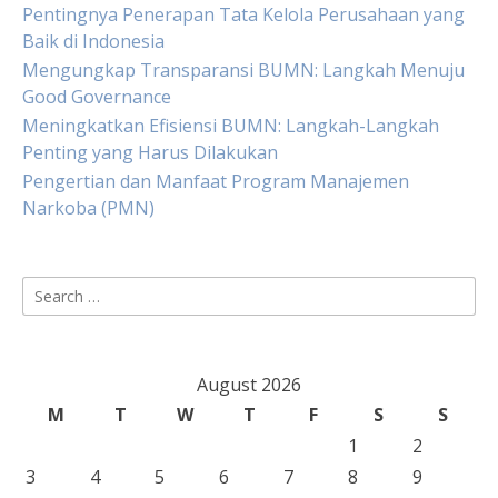
Pentingnya Penerapan Tata Kelola Perusahaan yang
Baik di Indonesia
Mengungkap Transparansi BUMN: Langkah Menuju
Good Governance
Meningkatkan Efisiensi BUMN: Langkah-Langkah
Penting yang Harus Dilakukan
Pengertian dan Manfaat Program Manajemen
Narkoba (PMN)
Search
for:
August 2026
M
T
W
T
F
S
S
1
2
3
4
5
6
7
8
9