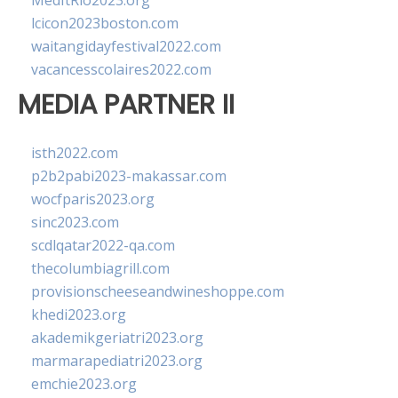
MedItRio2023.org
lcicon2023boston.com
waitangidayfestival2022.com
vacancesscolaires2022.com
MEDIA PARTNER II
isth2022.com
p2b2pabi2023-makassar.com
wocfparis2023.org
sinc2023.com
scdlqatar2022-qa.com
thecolumbiagrill.com
provisionscheeseandwineshoppe.com
khedi2023.org
akademikgeriatri2023.org
marmarapediatri2023.org
emchie2023.org