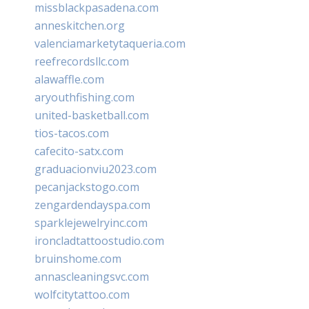
missblackpasadena.com
anneskitchen.org
valenciamarketytaqueria.com
reefrecordsllc.com
alawaffle.com
aryouthfishing.com
united-basketball.com
tios-tacos.com
cafecito-satx.com
graduacionviu2023.com
pecanjackstogo.com
zengardendayspa.com
sparklejewelryinc.com
ironcladtattoostudio.com
bruinshome.com
annascleaningsvc.com
wolfcitytattoo.com