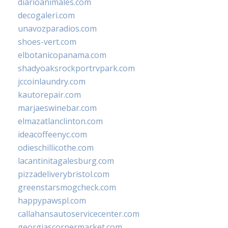
diarioanimales.com
decogaleri.com
unavozparadios.com
shoes-vert.com
elbotanicopanama.com
shadyoaksrockportrvpark.com
jccoinlaundry.com
kautorepair.com
marjaeswinebar.com
elmazatlanclinton.com
ideacoffeenyc.com
odieschillicothe.com
lacantinitagalesburg.com
pizzadeliverybristol.com
greenstarsmogcheck.com
happypawspl.com
callahansautoservicecenter.com
georgiascornermarket.com