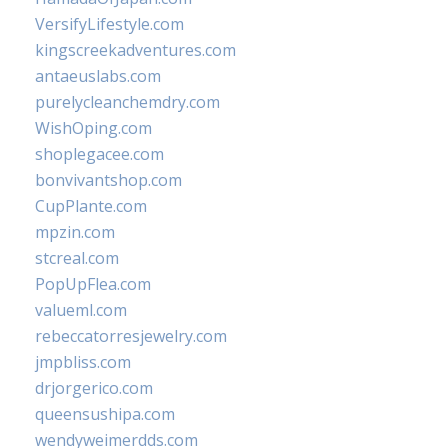
VersifyLifestyle.com
kingscreekadventures.com
antaeuslabs.com
purelycleanchemdry.com
WishOping.com
shoplegacee.com
bonvivantshop.com
CupPlante.com
mpzin.com
stcreal.com
PopUpFlea.com
valueml.com
rebeccatorresjewelry.com
jmpbliss.com
drjorgerico.com
queensushipa.com
wendyweimerdds.com