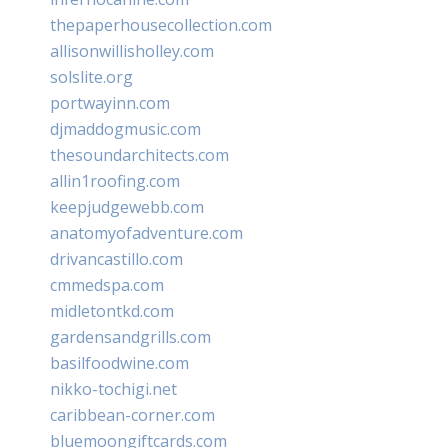
thepaperhousecollection.com
allisonwillisholley.com
solslite.org
portwayinn.com
djmaddogmusic.com
thesoundarchitects.com
allin1roofing.com
keepjudgewebb.com
anatomyofadventure.com
drivancastillo.com
cmmedspa.com
midletontkd.com
gardensandgrills.com
basilfoodwine.com
nikko-tochigi.net
caribbean-corner.com
bluemoongiftcards.com