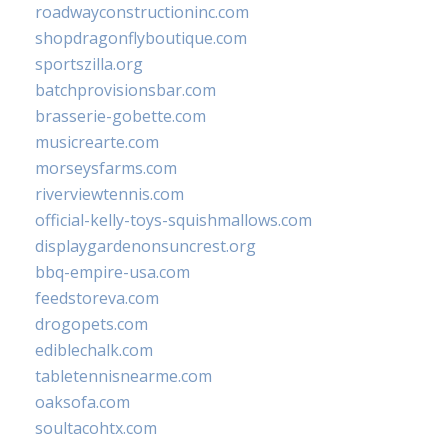
roadwayconstructioninc.com
shopdragonflyboutique.com
sportszilla.org
batchprovisionsbar.com
brasserie-gobette.com
musicrearte.com
morseysfarms.com
riverviewtennis.com
official-kelly-toys-squishmallows.com
displaygardenonsuncrest.org
bbq-empire-usa.com
feedstoreva.com
drogopets.com
ediblechalk.com
tabletennisnearme.com
oaksofa.com
soultacohtx.com