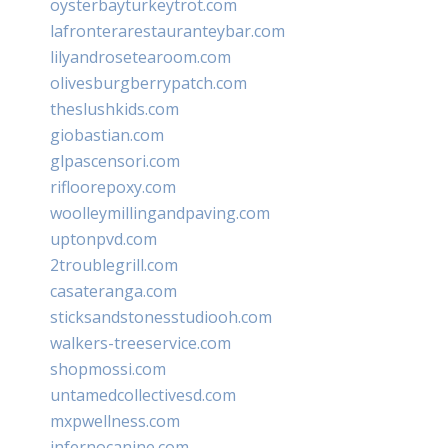
oysterbayturkeytrot.com
lafronterarestauranteybar.com
lilyandrosetearoom.com
olivesburgberrypatch.com
theslushkids.com
giobastian.com
glpascensori.com
rifloorepoxy.com
woolleymillingandpaving.com
uptonpvd.com
2troublegrill.com
casateranga.com
sticksandstonesstudiooh.com
walkers-treeservice.com
shopmossi.com
untamedcollectivesd.com
mxpwellness.com
infernocanine.com