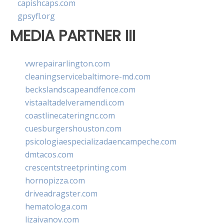
capishcaps.com
gpsyfl.org
MEDIA PARTNER III
vwrepairarlington.com
cleaningservicebaltimore-md.com
beckslandscapeandfence.com
vistaaltadelveramendi.com
coastlinecateringnc.com
cuesburgershouston.com
psicologiaespecializadaencampeche.com
dmtacos.com
crescentstreetprinting.com
hornopizza.com
driveadragster.com
hematologa.com
lizaivanov.com