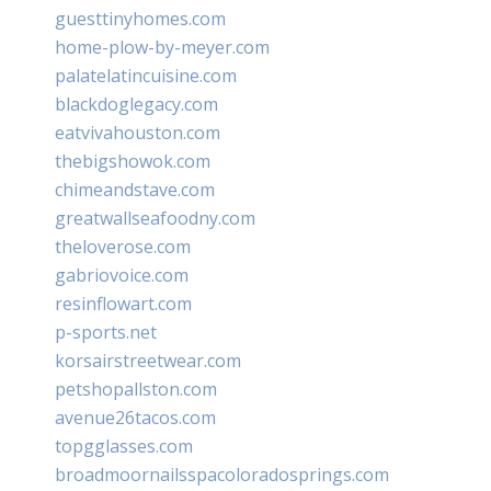
guesttinyhomes.com
home-plow-by-meyer.com
palatelatincuisine.com
blackdoglegacy.com
eatvivahouston.com
thebigshowok.com
chimeandstave.com
greatwallseafoodny.com
theloverose.com
gabriovoice.com
resinflowart.com
p-sports.net
korsairstreetwear.com
petshopallston.com
avenue26tacos.com
topgglasses.com
broadmoornailsspacoloradosprings.com