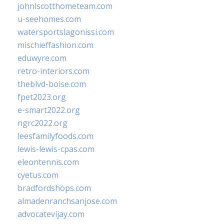
johnlscotthometeam.com
u-seehomes.com
watersportslagonissi.com
mischieffashion.com
eduwyre.com
retro-interiors.com
theblvd-boise.com
fpet2023.org
e-smart2022.org
ngrc2022.org
leesfamilyfoods.com
lewis-lewis-cpas.com
eleontennis.com
cyetus.com
bradfordshops.com
almadenranchsanjose.com
advocatevijay.com