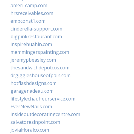
ameri-camp.com
hrsreceivables.com
empconst1.com
cinderella-support.com
bigpinkrestaurant.com
inspirehuahin.com
memmingerspainting.com
jeremypbeasley.com
thesandwichdepotcos.com
drgiggleshouseofpain.com
hotflashdesigns.com
garagenadeau.com
lifestylechauffeurservice.com
EverNewNails.com
insideoutdecoratingcentre.com
salvatoresinpoint.com
jovialfloralco.com